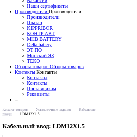
Вакансии
Наши сертификаты
Производители
Производители
Производители
Платан
KIPPRIBOR
КОНТР АВТ
MHB BATTERY
Delta battery
ЭT ПО
Минский ЭЗ
ТЕКО
Обзоры товаров
Обзоры товаров
Контакты
Контакты
Контакты
Контакты
Поставщикам
Реквизиты
...
Каталог товаров
Установочные изделия
Кабельные
вводы
LDM12X1.5
Кабельный ввод: LDM12X1.5