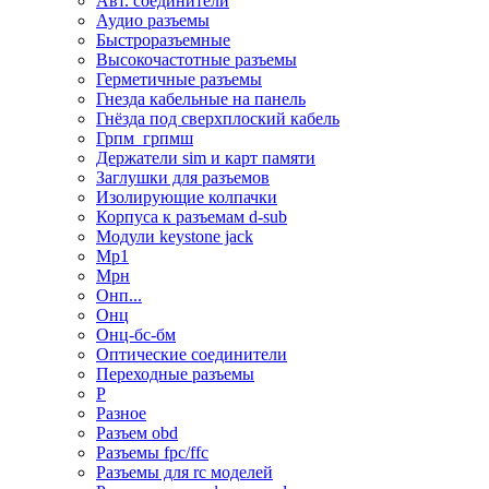
Авт. соединители
Аудио разъемы
Быстроразъемные
Высокочастотные разъемы
Герметичные разъемы
Гнезда кабельные на панель
Гнёзда под сверхплоский кабель
Грпм_грпмш
Держатели sim и карт памяти
Заглушки для разъемов
Изолирующие колпачки
Корпуса к разъемам d-sub
Модули keystone jack
Мр1
Мрн
Онп...
Онц
Онц-бс-бм
Оптические соединители
Переходные разъемы
Р
Разное
Разъем obd
Разъемы fpc/ffc
Разъемы для rc моделей