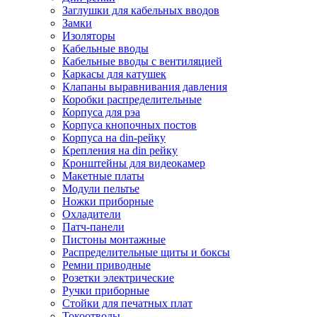
Заглушки для кабельных вводов
Замки
Изоляторы
Кабельные вводы
Кабельные вводы с вентиляцией
Каркасы для катушек
Клапаны выравнивания давления
Коробки распределительные
Корпуса для рэа
Корпуса кнопочных постов
Корпуса на din-рейку
Крепления на din рейку
Кронштейны для видеокамер
Макетные платы
Модули пельтье
Ножки приборные
Охладители
Патч-панели
Пистоны монтажные
Распределительные щиты и боксы
Ремни приводные
Розетки электрические
Ручки приборные
Стойки для печатных плат
Токоотводы