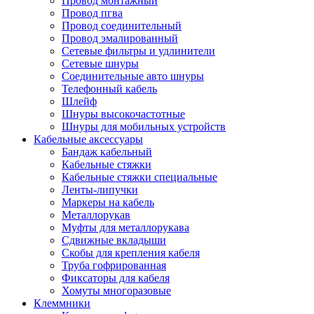
Провод монтажный
Провод пгва
Провод соединительный
Провод эмалированный
Сетевые фильтры и удлинители
Сетевые шнуры
Соединительные авто шнуры
Телефонный кабель
Шлейф
Шнуры высокочастотные
Шнуры для мобильных устройств
Кабельные аксессуары
Бандаж кабельный
Кабельные стяжки
Кабельные стяжки специальные
Ленты-липучки
Маркеры на кабель
Металлорукав
Муфты для металлорукава
Сдвижные вкладыши
Скобы для крепления кабеля
Труба гофрированная
Фиксаторы для кабеля
Хомуты многоразовые
Клеммники