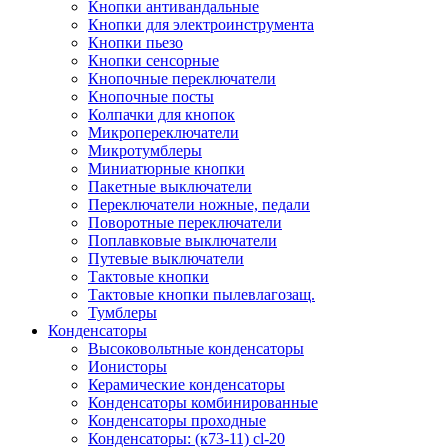
Кнопки антивандальные
Кнопки для электроинструмента
Кнопки пьезо
Кнопки сенсорные
Кнопочные переключатели
Кнопочные посты
Колпачки для кнопок
Микропереключатели
Микротумблеры
Миниатюрные кнопки
Пакетные выключатели
Переключатели ножные, педали
Поворотные переключатели
Поплавковые выключатели
Путевые выключатели
Тактовые кнопки
Тактовые кнопки пылевлагозащ.
Тумблеры
Конденсаторы
Высоковольтные конденсаторы
Ионисторы
Керамические конденсаторы
Конденсаторы комбинированные
Конденсаторы проходные
Конденсаторы: (к73-11) cl-20