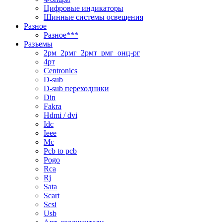
Цифровые индикаторы
Шинные системы освещения
Разное
Разное***
Разъемы
2рм_2рмг_2рмт_рмг_онц-рг
4рт
Centronics
D-sub
D-sub переходники
Din
Fakra
Hdmi / dvi
Idc
Ieee
Mc
Pcb to pcb
Pogo
Rca
Rj
Sata
Scart
Scsi
Usb