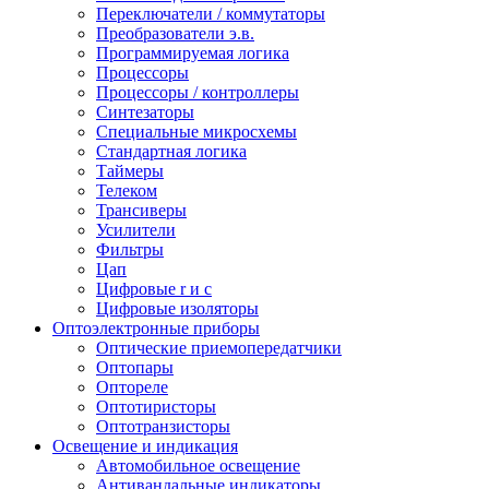
Переключатели / коммутаторы
Преобразователи э.в.
Программируемая логика
Процессоры
Процессоры / контроллеры
Синтезаторы
Специальные микросхемы
Стандартная логика
Таймеры
Телеком
Трансиверы
Усилители
Фильтры
Цап
Цифровые r и c
Цифровые изоляторы
Оптоэлектронные приборы
Оптические приемопередатчики
Оптопары
Оптореле
Оптотиристоры
Оптотранзисторы
Освещение и индикация
Автомобильное освещение
Антивандальные индикаторы