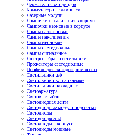
Держатели светодиодов
Коммутаторные лампы скл
Лазерные модули
Лампочки накаливания в корпусе
Лампочки неоновые в корпусе
Лампы галогеновые
Лампы накаливания
Лампы неоновые
Лампы светодиодные
Лампы сигнальные
Люстры _ бра _ светильники
Прожекторы светодиодные
Профиль для светодиодной ленты
Светильники usb
Светильники встраиваемые
Светильники накладные
Светоарматура
Световые табло
Светодиодная лента
Светодиодные модули подсветки
Светодиоды
Светодиоды smd
Светодиоды в корпусе
Светодиоды мощные
Фонари