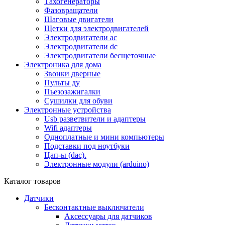
Тахогенераторы
Фазовращатели
Шаговые двигатели
Щетки для электродвигателей
Электродвигатели ac
Электродвигатели dc
Электродвигатели бесщеточные
Электроника для дома
Звонки дверные
Пульты ду
Пьезозажигалки
Сушилки для обуви
Электронные устройства
Usb разветвители и адаптеры
Wifi адаптеры
Одноплатные и мини компьютеры
Подставки под ноутбуки
Цап-ы (dac).
Электронные модули (arduino)
Каталог товаров
Датчики
Бесконтактные выключатели
Аксессуары для датчиков