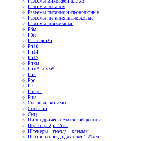
Разъемы микрофонные xlr
Разъемы питания
Разъемы питания низковольтные
Разъемы питания штырьковые
Разъемы прижимные
Рбм
Рбн
Рг1н_рш2н
Рп10
Рп14
Рп15
Рпкм
Рпм* рпмм*
Рпс
Ррс
Рс
Рш_рг
Рша
Силовые разъемы
Снп_сно
Снц
Цилиндрические малогабаритные
Шр_сшр_2рт_2ртт
Штекеры _ гнезда _ клеммы
Штыри и гнезда для плат 1.27мм