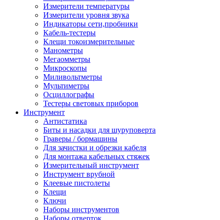
Измерители температуры
Измерители уровня звука
Индикаторы сети,пробники
Кабель-тестеры
Клещи токоизмерительные
Манометры
Мегаомметры
Микроскопы
Миливольтметры
Мультиметры
Осциллографы
Тестеры световых приборов
Инструмент
Антистатика
Биты и насадки для шуруповерта
Граверы / бормашины
Для зачистки и обрезки кабеля
Для монтажа кабельных стяжек
Измерительный инструмент
Инструмент врубной
Клеевые пистолеты
Клещи
Ключи
Наборы инструментов
Наборы отверток