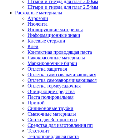
Штыри и гнезда для плат 2.00мм
Штыри и гнезда для плат 2.54мм
Расходные материалы
Аэрозоли
Изолента
Изолирующие материалы
Информационные знаки
Клеевые стержни
Клей
Контактная проводящая паста
Лакокрасочные материалы
Маркировочные бирки
Оплетка защитная
Оплетка самозаварачивающаяся
Оплетка самозаворачивающаяся
Оплетка термоусадочная
Очищающие средства
Паста полировальная
Припой
Силиконовые трубки
Смазочные материалы
Сопла для 3d принтера
Средства для изготовления пп
Текстолит
Теплопроводящая паста