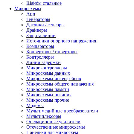
Шайбы стальные
Микросхемы
Ацп
Генераторы
Датчики / сенсоры
Драйверы
Защита линии
Источники опорного напряжения
Компараторы
Конверторы / инверторы
Контроллеры
Линии задержки
Микроконтроллеры
Микросхемы данных
Микросхемы интерфейсов
Микросхемы общего назначения
Микросхемы памяти
Микросхемы питания
Микросхемы прочие
Модемы
Мультимедийные преобразователи
Мультиплексоры
Операционные усилители
Отечественные микросхемы
Панельки для микросхем