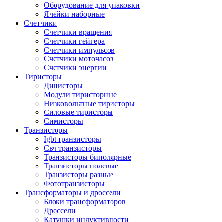
Оборудование для упаковки
Ячейки наборные
Счетчики
Счетчики вращения
Счетчики гейгера
Счетчики импульсов
Счетчики моточасов
Счетчики энергии
Тиристоры
Динисторы
Модули тиристорные
Низковольтные тиристоры
Силовые тиристоры
Симисторы
Транзисторы
Igbt транзисторы
Свч транзисторы
Транзисторы биполярные
Транзисторы полевые
Транзисторы разные
Фототранзисторы
Трансформаторы и дроссели
Блоки трансформаторов
Дроссели
Катушки индуктивности