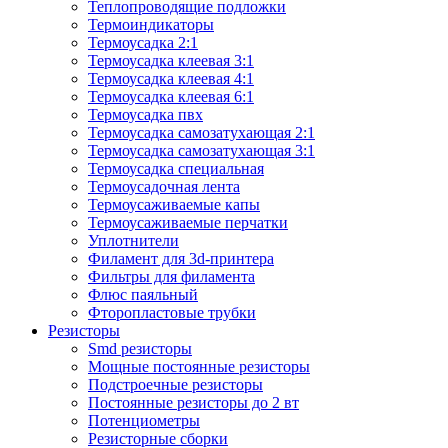
Теплопроводящие подложки
Термоиндикаторы
Термоусадка 2:1
Термоусадка клеевая 3:1
Термоусадка клеевая 4:1
Термоусадка клеевая 6:1
Термоусадка пвх
Термоусадка самозатухающая 2:1
Термоусадка самозатухающая 3:1
Термоусадка специальная
Термоусадочная лента
Термоусаживаемые капы
Термоусаживаемые перчатки
Уплотнители
Филамент для 3d-принтера
Фильтры для филамента
Флюс паяльный
Фторопластовые трубки
Резисторы
Smd резисторы
Мощные постоянные резисторы
Подстроечные резисторы
Постоянные резисторы до 2 вт
Потенциометры
Резисторные сборки