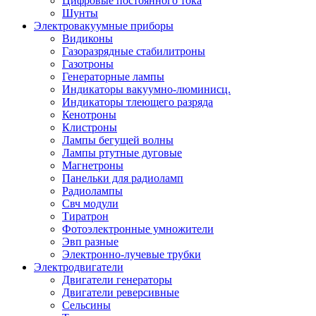
Цифровые постоянного тока
Шунты
Электровакуумные приборы
Видиконы
Газоразрядные стабилитроны
Газотроны
Генераторные лампы
Индикаторы вакуумно-люминисц.
Индикаторы тлеющего разряда
Кенотроны
Клистроны
Лампы бегущей волны
Лампы ртутные дуговые
Магнетроны
Панельки для радиоламп
Радиолампы
Свч модули
Тиратрон
Фотоэлектронные умножители
Эвп разные
Электронно-лучевые трубки
Электродвигатели
Двигатели генераторы
Двигатели реверсивные
Сельсины