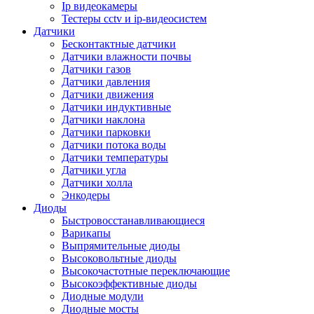
Ip видеокамеры
Тестеры cctv и ip-видеосистем
Датчики
Бесконтактные датчики
Датчики влажности почвы
Датчики газов
Датчики давления
Датчики движения
Датчики индуктивные
Датчики наклона
Датчики парковки
Датчики потока воды
Датчики температуры
Датчики угла
Датчики холла
Энкодеры
Диоды
Быстровосстанавливающиеся
Варикапы
Выпрямительные диоды
Высоковольтные диоды
Высокочастотные переключающие
Высокоэффективные диоды
Диодные модули
Диодные мосты