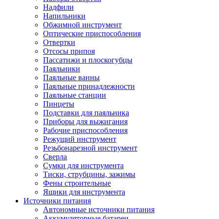
Надфили
Напильники
Обжимной инструмент
Оптические приспособления
Отвертки
Отсосы припоя
Пассатижи и плоскогубцы
Паяльники
Паяльные ванны
Паяльные принадлежности
Паяльные станции
Пинцеты
Подставки для паяльника
Приборы для выжигания
Рабочие приспособления
Режущий инструмент
Резьбонарезной инструмент
Сверла
Сумки для инструмента
Тиски, струбцины, зажимы
Фены строительные
Ящики для инструмента
Источники питания
Автономные источники питания
Аккумуляторные батареи