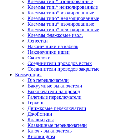
Клеммы типi* изолированные
Клеммы типi* неизолированные
Клеммы типo* изолированные
Клеммы типo* неизолированные
Клеммы типu* изолированные
Клеммы типu* неизолированные
Клеммы флажковые изол.
Лепестки
Наконечники на кабель
Наконечники ншви
Скотчлоки
Соединители проводов встык
Соединители проводов закрытые
Коммутация
Dip переключатели
Вакуумные выключатели
Выключатели на провод
Галетные переключатели
Герконы
Движковые переключатели
Джойстики
Клавиатуры
Клавишные переключатели
Ключ - выключатель
Кнопки gmsi