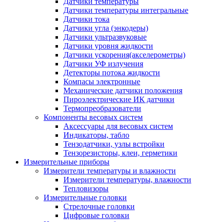
Датчики температуры
Датчики температуры интегральные
Датчики тока
Датчики угла (энкодеры)
Датчики ультразвуковые
Датчики уровня жидкости
Датчики ускорения(акселерометры)
Датчики УФ излучения
Детекторы потока жидкости
Компасы электронные
Механические датчики положения
Пироэлектрические ИК датчики
Термопреобразователи
Компоненты весовых систем
Аксессуары для весовых систем
Индикаторы, табло
Тензодатчики, узлы встройки
Тензорезисторы, клеи, герметики
Измерительные приборы
Измерители температуры и влажности
Измерители температуры, влажности
Тепловизоры
Измерительные головки
Стрелочные головки
Цифровые головки