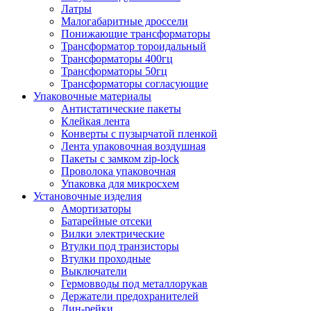
Латры
Малогабаритные дроссели
Понижающие трансформаторы
Трансформатор тороидальный
Трансформаторы 400гц
Трансформаторы 50гц
Трансформаторы согласующие
Упаковочные материалы
Антистатические пакеты
Клейкая лента
Конверты с пузырчатой пленкой
Лента упаковочная воздушная
Пакеты с замком zip-lock
Проволока упаковочная
Упаковка для микросхем
Установочные изделия
Амортизаторы
Батарейные отсеки
Вилки электрические
Втулки под транзисторы
Втулки проходные
Выключатели
Гермовводы под металлорукав
Держатели предохранителей
Дин-рейки