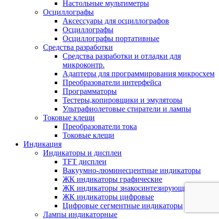
Настольные мультиметры
Осциллографы
Аксессуары для осциллографов
Осциллографы
Осциллографы портативные
Средства разработки
Cредства разработки и отладки для
микроконтр.
Адаптеры для программирования микросхем
Преобразователи интерфейса
Программаторы
Тестеры,копировщики и эмуляторы
Ультрафиолетовые стиратели и лампы
Токовые клещи
Преобразователи тока
Токовые клещи
Индикация
Индикаторы и дисплеи
TFT дисплеи
Вакуумно-люминесцентные индикаторы
ЖК индикаторы графические
ЖК индикаторы знакосинтезирующие
ЖК индикаторы цифровые
Цифровые сегментные индикаторы
Лампы индикаторные