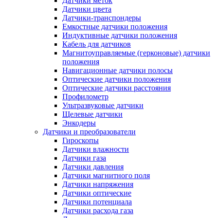
Датчики меток
Датчики цвета
Датчики-транспондеры
Емкостные датчики положения
Индуктивные датчики положения
Кабель для датчиков
Магнитоуправляемые (герконовые) датчики
положения
Навигационные датчики полосы
Оптические датчики положения
Оптические датчики расстояния
Профилометр
Ультразвуковые датчики
Щелевые датчики
Энкодеры
Датчики и преобразователи
Гироскопы
Датчики влажности
Датчики газа
Датчики давления
Датчики магнитного поля
Датчики напряжения
Датчики оптические
Датчики потенциала
Датчики расхода газа