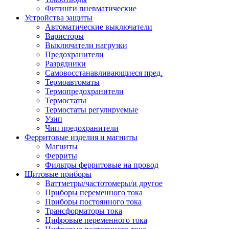
Фитинги пневматические
Устройства защиты
Автоматические выключатели
Варисторы
Выключатели нагрузки
Предохранители
Разрядники
Самовосстанавливающиеся пред.
Термоавтоматы
Термопредохранители
Термостаты
Термостаты регулируемые
Узип
Чип предохранители
Ферритовые изделия и магниты
Магниты
Ферриты
Фильтры ферритовые на провод
Щитовые приборы
Ваттметры/частотомеры/и другое
Приборы переменного тока
Приборы постоянного тока
Трансформаторы тока
Цифровые переменного тока