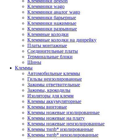
Клеммники degson
Клеммники wago
Клеммники аналог wago
Клеммники барьерные
Клеммники нажимные
Клеммники разрывные
Клеммные колодки
Клеммные колодки на динрейку
Платы монтажные
Соединительные платы
Терминальные блоки
Шины
Клеммы
Автомобильные клеммы
Гильзы неизолированные
Зажимы ответвительные
Зажимы, крокодилы
Изоляторы для клемм
Клеммы аккумуляторные
Клеммы винтовые
Клеммы ножевые изолированные
Клеммы ножевые на плату
Клеммы ножевые неизолированные
Клеммы типb* изолированные
Клеммы типb* неизолированные