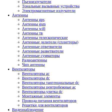
Пьезоизлучатели
Тональные вызывные устройства
Электромагнитные излучатели
Антенны
Антенны gps
Антенны gsm
Антенны wifi
Антенны тв
Антенны телескопические
Антенные делители (сплиттеры)
Антенные ответвители
Антенные разветвители
Антенные сумматоры
Радиоантенны
Чип антенны
Вентиляторы
Вентиляторы ac
Вентиляторы dc
Вентиляторы тангенциальные dc
Вентиляторы центробежные ac
Вентиляторы-улитка dc
Монтажные элементы
Провода питания вентиляторов
Решетки для вентиляторов
Видеонаблюдение