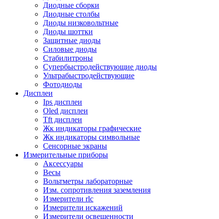
Диодные сборки
Диодные столбы
Диоды низковольтные
Диоды шоттки
Защитные диоды
Силовые диоды
Стабилитроны
Супербыстродействующие диоды
Ультрабыстродействующие
Фотодиоды
Дисплеи
Ips дисплеи
Oled дисплеи
Tft дисплеи
Жк индикаторы графические
Жк индикаторы символьные
Сенсорные экраны
Измерительные приборы
Аксессуары
Весы
Вольтметры лабораторные
Изм. сопротивления заземления
Измерители rlc
Измерители искажений
Измерители освещенности