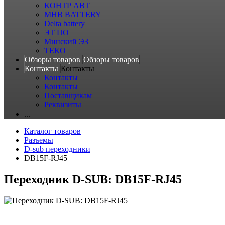
КОНТР АВТ
MHB BATTERY
Delta battery
ЭT ПО
Минский ЭЗ
ТЕКО
Обзоры товаров
Обзоры товаров
Контакты
Контакты
Контакты
Контакты
Поставщикам
Реквизиты
...
Каталог товаров
Разъемы
D-sub переходники
DB15F-RJ45
Переходник D-SUB: DB15F-RJ45