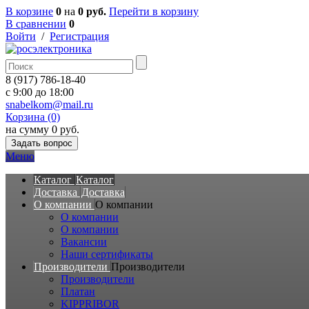
В корзине
0
на
0 руб.
Перейти в корзину
В сравнении
0
Войти
/
Регистрация
8 (917) 786-18-40
c 9:00 до 18:00
snabelkom@mail.ru
Корзина (0)
на сумму 0 руб.
Задать вопрос
Меню
Каталог
Каталог
Доставка
Доставка
О компании
О компании
О компании
О компании
Вакансии
Наши сертификаты
Производители
Производители
Производители
Платан
KIPPRIBOR