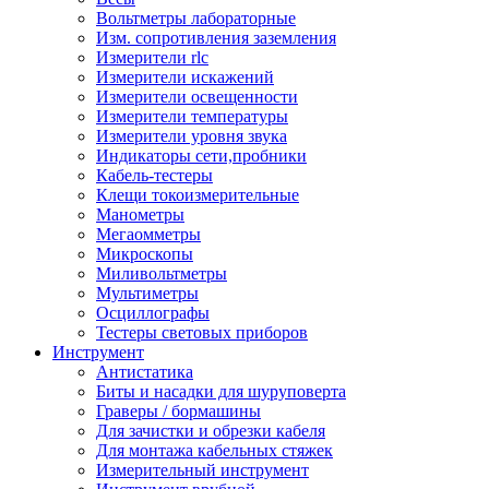
Вольтметры лабораторные
Изм. сопротивления заземления
Измерители rlc
Измерители искажений
Измерители освещенности
Измерители температуры
Измерители уровня звука
Индикаторы сети,пробники
Кабель-тестеры
Клещи токоизмерительные
Манометры
Мегаомметры
Микроскопы
Миливольтметры
Мультиметры
Осциллографы
Тестеры световых приборов
Инструмент
Антистатика
Биты и насадки для шуруповерта
Граверы / бормашины
Для зачистки и обрезки кабеля
Для монтажа кабельных стяжек
Измерительный инструмент