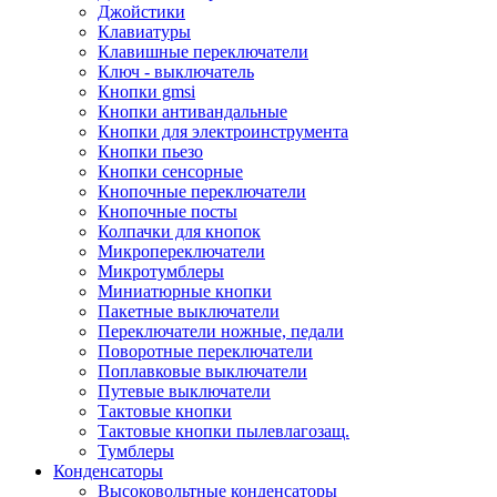
Джойстики
Клавиатуры
Клавишные переключатели
Ключ - выключатель
Кнопки gmsi
Кнопки антивандальные
Кнопки для электроинструмента
Кнопки пьезо
Кнопки сенсорные
Кнопочные переключатели
Кнопочные посты
Колпачки для кнопок
Микропереключатели
Микротумблеры
Миниатюрные кнопки
Пакетные выключатели
Переключатели ножные, педали
Поворотные переключатели
Поплавковые выключатели
Путевые выключатели
Тактовые кнопки
Тактовые кнопки пылевлагозащ.
Тумблеры
Конденсаторы
Высоковольтные конденсаторы