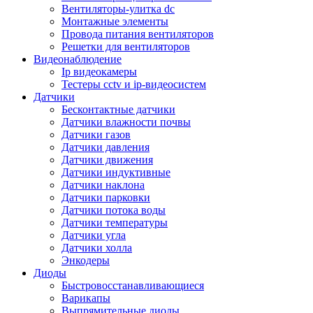
Вентиляторы-улитка dc
Монтажные элементы
Провода питания вентиляторов
Решетки для вентиляторов
Видеонаблюдение
Ip видеокамеры
Тестеры cctv и ip-видеосистем
Датчики
Бесконтактные датчики
Датчики влажности почвы
Датчики газов
Датчики давления
Датчики движения
Датчики индуктивные
Датчики наклона
Датчики парковки
Датчики потока воды
Датчики температуры
Датчики угла
Датчики холла
Энкодеры
Диоды
Быстровосстанавливающиеся
Варикапы
Выпрямительные диоды