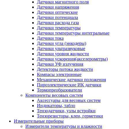
Датчики магнитного поля
Датчики напряжения
Датчики оптические
Датчики потенциала
Датчики расхода газа
Датчики температуры
Датчики температуры интегральные
Датчики тока
Датчики угла (энкодеры)
Датчики ультразвуковые
Датчики уровня жидкости
Датчики ускорения(акселерометры)
Датчики УФ излучения
Детекторы потока жидкости
Компасы электронные
Механические датчики положения
Пироэлектрические ИК датчики
Термопреобразователи
Компоненты весовых систем
Аксессуары для весовых систем
Индикаторы, табло
Тензодатчики, узлы встройки
Тензорезисторы, клеи, герметики
Измерительные приборы
Измерители температуры и влажности