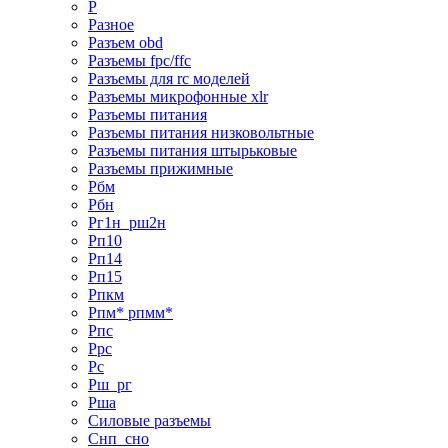
Р
Разное
Разъем obd
Разъемы fpc/ffc
Разъемы для rc моделей
Разъемы микрофонные xlr
Разъемы питания
Разъемы питания низковольтные
Разъемы питания штырьковые
Разъемы прижимные
Рбм
Рбн
Рг1н_рш2н
Рп10
Рп14
Рп15
Рпкм
Рпм* рпмм*
Рпс
Ррс
Рс
Рш_рг
Рша
Силовые разъемы
Снп_сно