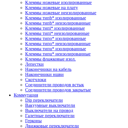
Клеммы ножевые изолированные
Клеммы ножевые на плату
Клеммы ножевые неизолированные
Клеммы типb* изолированные
Клеммы типb* неизолированные
Клеммы типi* изолированные
Клеммы типi* неизолированные
Клеммы типo* изолированные
Клеммы типo* неизолированные
Клеммы типu* изолированные
Клеммы типu* неизолированные
Клеммы флажковые изол.
Лепестки
Наконечники на кабель
Наконечники ншви
Скотчлоки
Соединители проводов встык
Соединители проводов закрытые
Коммутация
Dip переключатели
Вакуумные выключатели
Выключатели на провод
Галетные переключатели
Герконы
Движковые переключатели