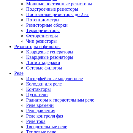
Мощные постоянные резисторы
Подстроечные резисторы
Постоянные резисторы до 2 вт
Потенциометры
Резисторные сборки
Терморезисторы
Фоторезисторы
Чип резисторы
Резонаторы и фильтры
Кварцевые генераторы
Кварцевые резонаторы
Линии задержки
Сетевые фильтры
Реле
Интерфейсные модули реле
Колодки для реле
Контакторы
Пускатели
Радиаторы к твердотельным реле
Реле времени
Реле давления
Реле контроля фаз
Реле тока
Твердотельные реле
Тепловые реле