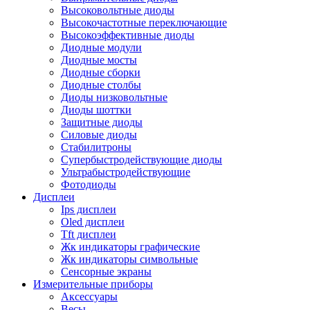
Высоковольтные диоды
Высокочастотные переключающие
Высокоэффективные диоды
Диодные модули
Диодные мосты
Диодные сборки
Диодные столбы
Диоды низковольтные
Диоды шоттки
Защитные диоды
Силовые диоды
Стабилитроны
Супербыстродействующие диоды
Ультрабыстродействующие
Фотодиоды
Дисплеи
Ips дисплеи
Oled дисплеи
Tft дисплеи
Жк индикаторы графические
Жк индикаторы символьные
Сенсорные экраны
Измерительные приборы
Аксессуары
Весы