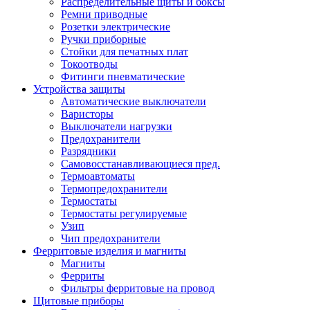
Распределительные щиты и боксы
Ремни приводные
Розетки электрические
Ручки приборные
Стойки для печатных плат
Токоотводы
Фитинги пневматические
Устройства защиты
Автоматические выключатели
Варисторы
Выключатели нагрузки
Предохранители
Разрядники
Самовосстанавливающиеся пред.
Термоавтоматы
Термопредохранители
Термостаты
Термостаты регулируемые
Узип
Чип предохранители
Ферритовые изделия и магниты
Магниты
Ферриты
Фильтры ферритовые на провод
Щитовые приборы