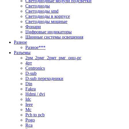
Светодиодные модули подсветки
Светодиоды
Светодиоды smd
Светодиоды в корпусе
Светодиоды мощные
Фонари
Цифровые индикаторы
Шинные системы освещения
Разное
Разное***
Разъемы
2рм_2рмг_2рмт_рмг_онц-рг
4рт
Centronics
D-sub
D-sub переходники
Din
Fakra
Hdmi / dvi
Idc
Ieee
Mc
Pcb to pcb
Pogo
Rca