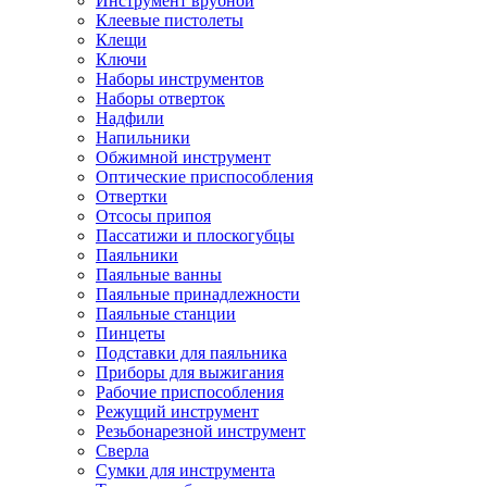
Инструмент врубной
Клеевые пистолеты
Клещи
Ключи
Наборы инструментов
Наборы отверток
Надфили
Напильники
Обжимной инструмент
Оптические приспособления
Отвертки
Отсосы припоя
Пассатижи и плоскогубцы
Паяльники
Паяльные ванны
Паяльные принадлежности
Паяльные станции
Пинцеты
Подставки для паяльника
Приборы для выжигания
Рабочие приспособления
Режущий инструмент
Резьбонарезной инструмент
Сверла
Сумки для инструмента