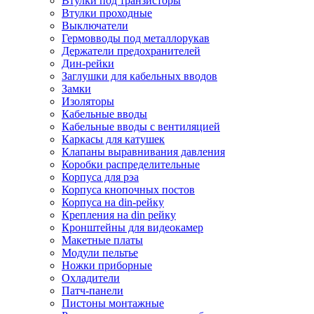
Втулки под транзисторы
Втулки проходные
Выключатели
Гермовводы под металлорукав
Держатели предохранителей
Дин-рейки
Заглушки для кабельных вводов
Замки
Изоляторы
Кабельные вводы
Кабельные вводы с вентиляцией
Каркасы для катушек
Клапаны выравнивания давления
Коробки распределительные
Корпуса для рэа
Корпуса кнопочных постов
Корпуса на din-рейку
Крепления на din рейку
Кронштейны для видеокамер
Макетные платы
Модули пельтье
Ножки приборные
Охладители
Патч-панели
Пистоны монтажные