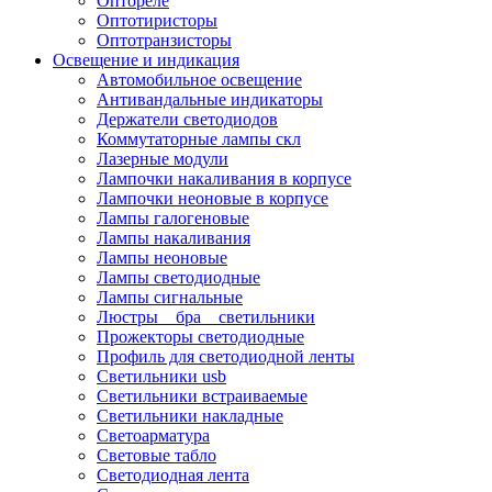
Оптореле
Оптотиристоры
Оптотранзисторы
Освещение и индикация
Автомобильное освещение
Антивандальные индикаторы
Держатели светодиодов
Коммутаторные лампы скл
Лазерные модули
Лампочки накаливания в корпусе
Лампочки неоновые в корпусе
Лампы галогеновые
Лампы накаливания
Лампы неоновые
Лампы светодиодные
Лампы сигнальные
Люстры _ бра _ светильники
Прожекторы светодиодные
Профиль для светодиодной ленты
Светильники usb
Светильники встраиваемые
Светильники накладные
Светоарматура
Световые табло
Светодиодная лента