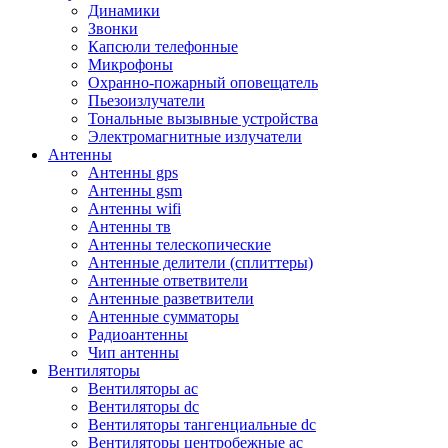
Динамики
Звонки
Капсюли телефонные
Микрофоны
Охранно-пожарный оповещатель
Пьезоизлучатели
Тональные вызывные устройства
Электромагнитные излучатели
Антенны
Антенны gps
Антенны gsm
Антенны wifi
Антенны тв
Антенны телескопические
Антенные делители (сплиттеры)
Антенные ответвители
Антенные разветвители
Антенные сумматоры
Радиоантенны
Чип антенны
Вентиляторы
Вентиляторы ac
Вентиляторы dc
Вентиляторы тангенциальные dc
Вентиляторы центробежные ac