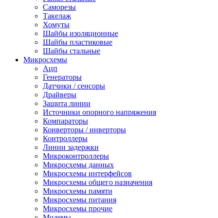
Саморезы
Такелаж
Хомуты
Шайбы изоляционные
Шайбы пластиковые
Шайбы стальные
Микросхемы
Ацп
Генераторы
Датчики / сенсоры
Драйверы
Защита линии
Источники опорного напряжения
Компараторы
Конверторы / инверторы
Контроллеры
Линии задержки
Микроконтроллеры
Микросхемы данных
Микросхемы интерфейсов
Микросхемы общего назначения
Микросхемы памяти
Микросхемы питания
Микросхемы прочие
Модемы