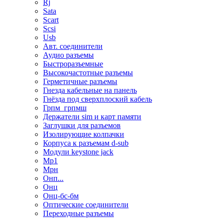
Rj
Sata
Scart
Scsi
Usb
Авт. соединители
Аудио разъемы
Быстроразъемные
Высокочастотные разъемы
Герметичные разъемы
Гнезда кабельные на панель
Гнёзда под сверхплоский кабель
Грпм_грпмш
Держатели sim и карт памяти
Заглушки для разъемов
Изолирующие колпачки
Корпуса к разъемам d-sub
Модули keystone jack
Мр1
Мрн
Онп...
Онц
Онц-бс-бм
Оптические соединители
Переходные разъемы