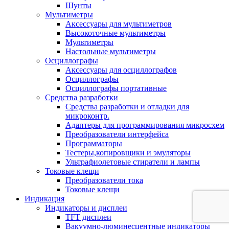
Шунты
Мультиметры
Аксессуары для мультиметров
Высокоточные мультиметры
Мультиметры
Настольные мультиметры
Осциллографы
Аксессуары для осциллографов
Осциллографы
Осциллографы портативные
Средства разработки
Cредства разработки и отладки для
микроконтр.
Адаптеры для программирования микросхем
Преобразователи интерфейса
Программаторы
Тестеры,копировщики и эмуляторы
Ультрафиолетовые стиратели и лампы
Токовые клещи
Преобразователи тока
Токовые клещи
Индикация
Индикаторы и дисплеи
TFT дисплеи
Вакуумно-люминесцентные индикаторы