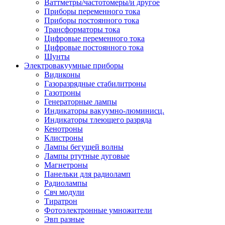
Ваттметры/частотомеры/и другое
Приборы переменного тока
Приборы постоянного тока
Трансформаторы тока
Цифровые переменного тока
Цифровые постоянного тока
Шунты
Электровакуумные приборы
Видиконы
Газоразрядные стабилитроны
Газотроны
Генераторные лампы
Индикаторы вакуумно-люминисц.
Индикаторы тлеющего разряда
Кенотроны
Клистроны
Лампы бегущей волны
Лампы ртутные дуговые
Магнетроны
Панельки для радиоламп
Радиолампы
Свч модули
Тиратрон
Фотоэлектронные умножители
Эвп разные