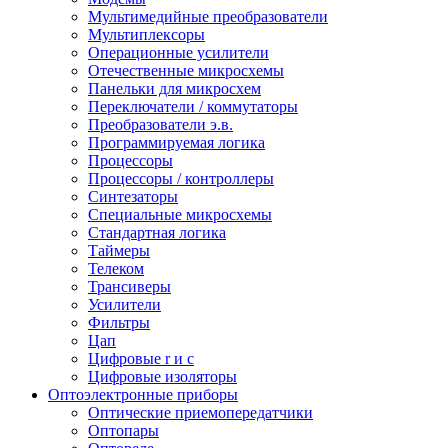
Мультимедийные преобразователи
Мультиплексоры
Операционные усилители
Отечественные микросхемы
Панельки для микросхем
Переключатели / коммутаторы
Преобразователи э.в.
Программируемая логика
Процессоры
Процессоры / контроллеры
Синтезаторы
Специальные микросхемы
Стандартная логика
Таймеры
Телеком
Трансиверы
Усилители
Фильтры
Цап
Цифровые r и c
Цифровые изоляторы
Оптоэлектронные приборы
Оптические приемопередатчики
Оптопары