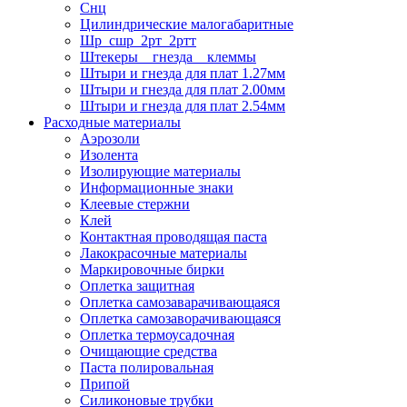
Снц
Цилиндрические малогабаритные
Шр_сшр_2рт_2ртт
Штекеры _ гнезда _ клеммы
Штыри и гнезда для плат 1.27мм
Штыри и гнезда для плат 2.00мм
Штыри и гнезда для плат 2.54мм
Расходные материалы
Аэрозоли
Изолента
Изолирующие материалы
Информационные знаки
Клеевые стержни
Клей
Контактная проводящая паста
Лакокрасочные материалы
Маркировочные бирки
Оплетка защитная
Оплетка самозаварачивающаяся
Оплетка самозаворачивающаяся
Оплетка термоусадочная
Очищающие средства
Паста полировальная
Припой
Силиконовые трубки