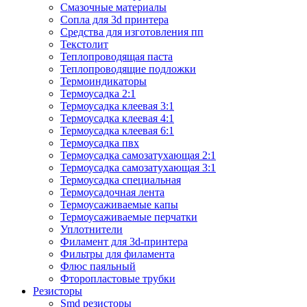
Смазочные материалы
Сопла для 3d принтера
Средства для изготовления пп
Текстолит
Теплопроводящая паста
Теплопроводящие подложки
Термоиндикаторы
Термоусадка 2:1
Термоусадка клеевая 3:1
Термоусадка клеевая 4:1
Термоусадка клеевая 6:1
Термоусадка пвх
Термоусадка самозатухающая 2:1
Термоусадка самозатухающая 3:1
Термоусадка специальная
Термоусадочная лента
Термоусаживаемые капы
Термоусаживаемые перчатки
Уплотнители
Филамент для 3d-принтера
Фильтры для филамента
Флюс паяльный
Фторопластовые трубки
Резисторы
Smd резисторы