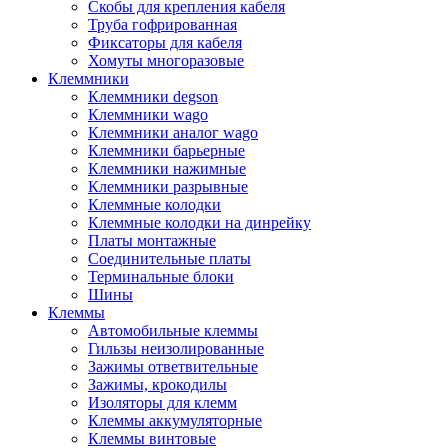
Скобы для крепления кабеля
Труба гофрированная
Фиксаторы для кабеля
Хомуты многоразовые
Клеммники
Клеммники degson
Клеммники wago
Клеммники аналог wago
Клеммники барьерные
Клеммники нажимные
Клеммники разрывные
Клеммные колодки
Клеммные колодки на динрейку
Платы монтажные
Соединительные платы
Терминальные блоки
Шины
Клеммы
Автомобильные клеммы
Гильзы неизолированные
Зажимы ответвительные
Зажимы, крокодилы
Изоляторы для клемм
Клеммы аккумуляторные
Клеммы винтовые