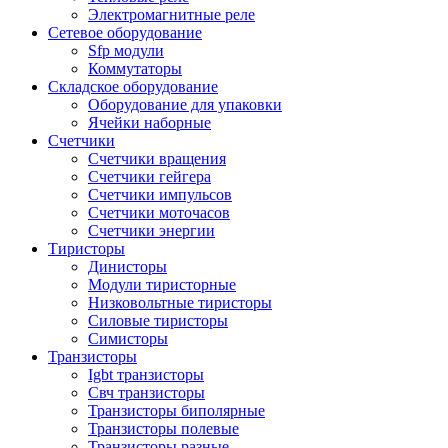
Электромагнитные реле
Сетевое оборудование
Sfp модули
Коммутаторы
Складское оборудование
Оборудование для упаковки
Ячейки наборные
Счетчики
Счетчики вращения
Счетчики гейгера
Счетчики импульсов
Счетчики моточасов
Счетчики энергии
Тиристоры
Динисторы
Модули тиристорные
Низковольтные тиристоры
Силовые тиристоры
Симисторы
Транзисторы
Igbt транзисторы
Свч транзисторы
Транзисторы биполярные
Транзисторы полевые
Транзисторы разные