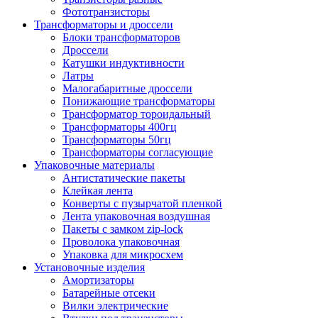
Фототранзисторы
Трансформаторы и дроссели
Блоки трансформаторов
Дроссели
Катушки индуктивности
Латры
Малогабаритные дроссели
Понижающие трансформаторы
Трансформатор тороидальный
Трансформаторы 400гц
Трансформаторы 50гц
Трансформаторы согласующие
Упаковочные материалы
Антистатические пакеты
Клейкая лента
Конверты с пузырчатой пленкой
Лента упаковочная воздушная
Пакеты с замком zip-lock
Проволока упаковочная
Упаковка для микросхем
Установочные изделия
Амортизаторы
Батарейные отсеки
Вилки электрические