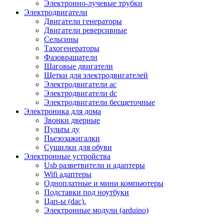
Электронно-лучевые трубки
Электродвигатели
Двигатели генераторы
Двигатели реверсивные
Сельсины
Тахогенераторы
Фазовращатели
Шаговые двигатели
Щетки для электродвигателей
Электродвигатели ac
Электродвигатели dc
Электродвигатели бесщеточные
Электроника для дома
Звонки дверные
Пульты ду
Пьезозажигалки
Сушилки для обуви
Электронные устройства
Usb разветвители и адаптеры
Wifi адаптеры
Одноплатные и мини компьютеры
Подставки под ноутбуки
Цап-ы (dac).
Электронные модули (arduino)