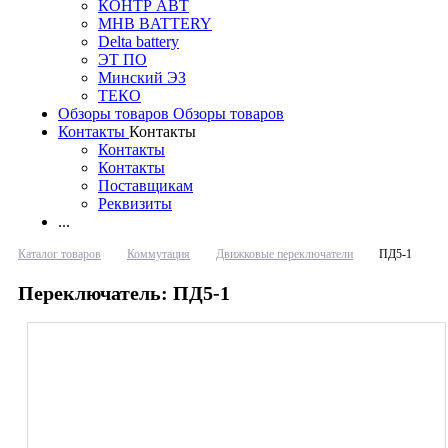
КОНТР АВТ
MHB BATTERY
Delta battery
ЭT ПО
Минский ЭЗ
ТЕКО
Обзоры товаров
Обзоры товаров
Контакты
Контакты
Контакты
Контакты
Поставщикам
Реквизиты
...
Каталог товаров
Коммутация
Движковые переключатели
ПД5-1
Переключатель: ПД5-1