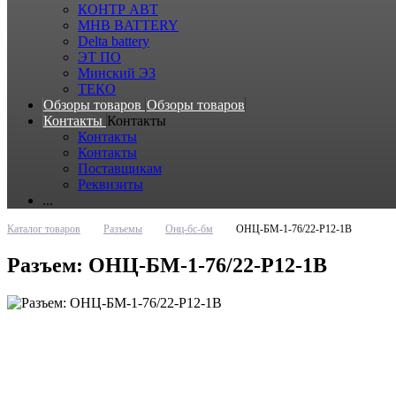
КОНТР АВТ
MHB BATTERY
Delta battery
ЭT ПО
Минский ЭЗ
ТЕКО
Обзоры товаров
Обзоры товаров
Контакты
Контакты
Контакты
Контакты
Поставщикам
Реквизиты
...
Каталог товаров
Разъемы
Онц-бс-бм
ОНЦ-БМ-1-76/22-Р12-1В
Разъем: ОНЦ-БМ-1-76/22-Р12-1В