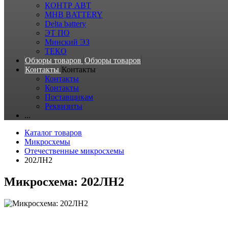
КОНТР АВТ
MHB BATTERY
Delta battery
ЭT ПО
Минский ЭЗ
ТЕКО
Обзоры товаров
Обзоры товаров
Контакты
Контакты
Контакты
Контакты
Поставщикам
Реквизиты
...
Каталог товаров
Микросхемы
Отечественные микросхемы
202ЛН2
Микросхема: 202ЛН2