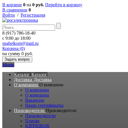
В корзине
0
на
0 руб.
Перейти в корзину
В сравнении
0
Войти
/
Регистрация
8 (917) 786-18-40
c 9:00 до 18:00
snabelkom@mail.ru
Корзина (0)
на сумму 0 руб.
Задать вопрос
Меню
Каталог
Каталог
Доставка
Доставка
О компании
О компании
О компании
О компании
Вакансии
Наши сертификаты
Производители
Производители
Производители
Платан
KIPPRIBOR