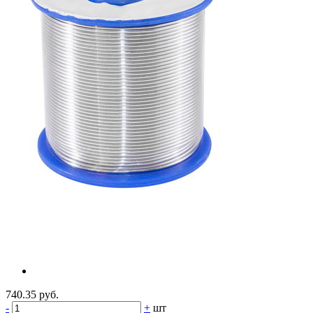
740.35 руб.
-
+
шт