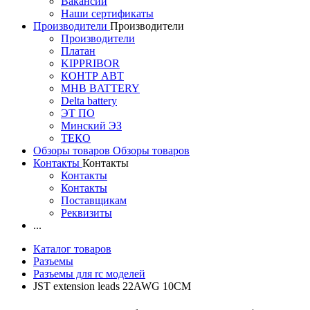
Вакансии
Наши сертификаты
Производители
Производители
Производители
Платан
KIPPRIBOR
КОНТР АВТ
MHB BATTERY
Delta battery
ЭT ПО
Минский ЭЗ
ТЕКО
Обзоры товаров
Обзоры товаров
Контакты
Контакты
Контакты
Контакты
Поставщикам
Реквизиты
...
Каталог товаров
Разъемы
Разъемы для rc моделей
JST extension leads 22AWG 10CM