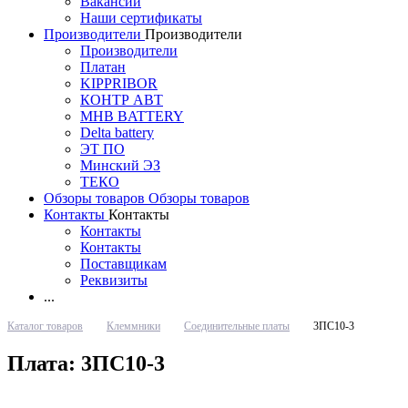
Вакансии
Наши сертификаты
Производители
Производители
Производители
Платан
KIPPRIBOR
КОНТР АВТ
MHB BATTERY
Delta battery
ЭT ПО
Минский ЭЗ
ТЕКО
Обзоры товаров
Обзоры товаров
Контакты
Контакты
Контакты
Контакты
Поставщикам
Реквизиты
...
Каталог товаров
Клеммники
Соединительные платы
3ПС10-3
Плата: 3ПС10-3