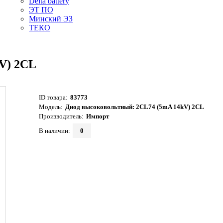
Delta battery
ЭT ПО
Минский ЭЗ
ТЕКО
V) 2CL
ID товара:
83773
Модель:
Диод высоковольтный: 2CL74 (5mA 14kV) 2CL
Производитель:
Импорт
В наличии:
0