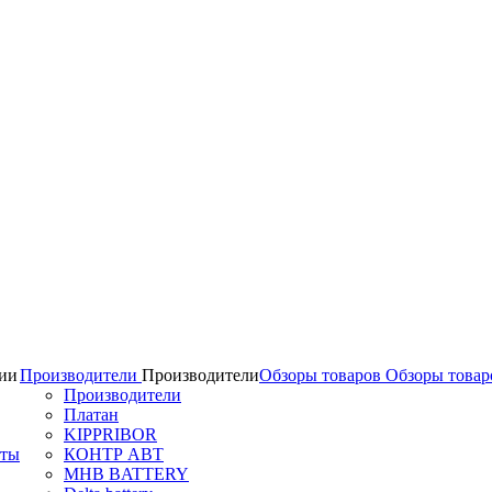
ии
Производители
Производители
Обзоры товаров
Обзоры товар
Производители
Платан
KIPPRIBOR
аты
КОНТР АВТ
MHB BATTERY