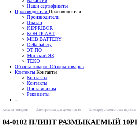
Вакансии
Наши сертификаты
Производители
Производители
Производители
Платан
KIPPRIBOR
КОНТР АВТ
MHB BATTERY
Delta battery
ЭT ПО
Минский ЭЗ
ТЕКО
Обзоры товаров
Обзоры товаров
Контакты
Контакты
Контакты
Контакты
Поставщикам
Реквизиты
...
Каталог товаров
Электроника для дома и авто
Электроустановочные изделия
04-0102 ПЛИНТ РАЗМЫКАЕМЫЙ 10PIN 