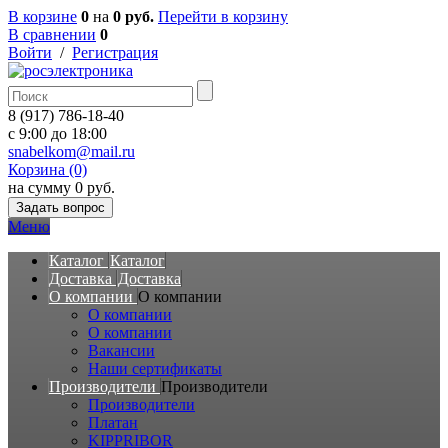
В корзине
0
на
0 руб.
Перейти в корзину
В сравнении
0
Войти
/
Регистрация
8 (917) 786-18-40
c 9:00 до 18:00
snabelkom@mail.ru
Корзина (0)
на сумму 0 руб.
Задать вопрос
Меню
Каталог
Каталог
Доставка
Доставка
О компании
О компании
О компании
О компании
Вакансии
Наши сертификаты
Производители
Производители
Производители
Платан
KIPPRIBOR