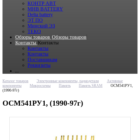
КОНТР АВТ
MHB BATTERY
Delta battery
ЭT ПО
Минский ЭЗ
ТЕКО
Обзоры товаров
Обзоры товаров
Контакты
Контакты
Контакты
Контакты
Поставщикам
Реквизиты
...
Каталог товаров
Электронные компоненты, радиодетали
Активные
компоненты
Микросхемы
Память
Память SRAM
ОСМ541РУ1,
(1990-97г)
ОСМ541РУ1, (1990-97г)