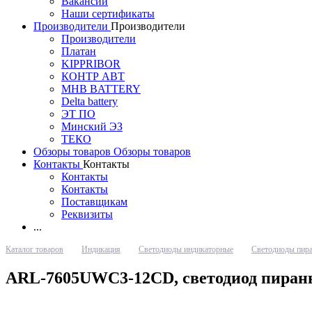
Вакансии
Наши сертификаты
Производители
Производители
Производители
Платан
KIPPRIBOR
КОНТР АВТ
MHB BATTERY
Delta battery
ЭT ПО
Минский ЭЗ
ТЕКО
Обзоры товаров
Обзоры товаров
Контакты
Контакты
Контакты
Контакты
Поставщикам
Реквизиты
...
Каталог товаров
Индикация
Светодиоды индикаторные
Светодиоды пир
ARL-7605UWC3-12CD, светодиод пиран