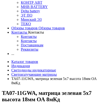
КОНТР АВТ
MHB BATTERY
Delta battery
ЭT ПО
Минский ЭЗ
ТЕКО
Обзоры товаров
Обзоры товаров
Контакты
Контакты
Контакты
Контакты
Поставщикам
Реквизиты
...
Каталог товаров
Индикация
Светодиоды индикаторные
Светоизлучающие матрицы
TA07-11GWA, матрица зеленая 5х7 высота 18мм ОА
8мКд
TA07-11GWA, матрица зеленая 5х7
высота 18мм ОА 8мКд