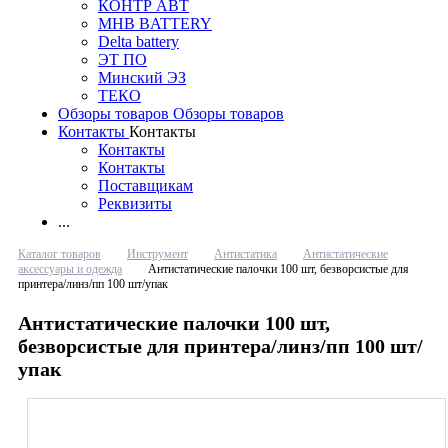
КОНТР АВТ
MHB BATTERY
Delta battery
ЭT ПО
Минский ЭЗ
ТЕКО
Обзоры товаров
Обзоры товаров
Контакты
Контакты
Контакты
Контакты
Поставщикам
Реквизиты
...
Каталог товаров
Инструмент
Антистатика
Антистатические
аксессуары и одежда
Антистатические палочки 100 шт, безворсистые для
принтера/линз/пп 100 шт/упак
Антистатические палочки 100 шт,
безворсистые для принтера/линз/пп 100 шт/
упак