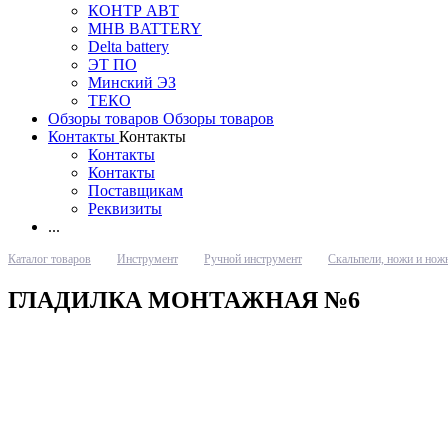
КОНТР АВТ
MHB BATTERY
Delta battery
ЭT ПО
Минский ЭЗ
ТЕКО
Обзоры товаров
Обзоры товаров
Контакты
Контакты
Контакты
Контакты
Поставщикам
Реквизиты
...
Каталог товаров
Инструмент
Ручной инструмент
Скальпели, ножи и но
ГЛАДИЛКА МОНТАЖНАЯ №6