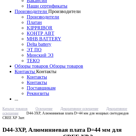
Вакансии
Наши сертификаты
Производители
Производители
Производители
Платан
KIPPRIBOR
КОНТР АВТ
MHB BATTERY
Delta battery
ЭT ПО
Минский ЭЗ
ТЕКО
Обзоры товаров
Обзоры товаров
Контакты
Контакты
Контакты
Контакты
Поставщикам
Реквизиты
...
Каталог товаров
Освещение
Декоративное освещение
Декоративное
освещение
D44-3XP, Алюминиевая плата D=44 мм для мощных светодиодов
CREE XP 3шт.
D44-3XP, Алюминиевая плата D=44 мм для