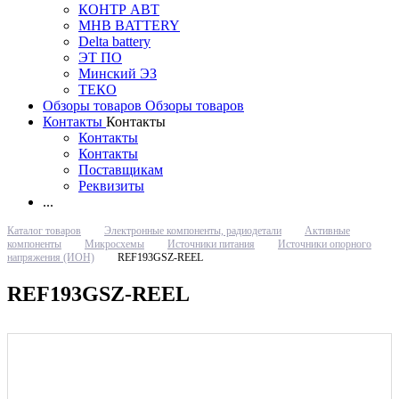
КОНТР АВТ
MHB BATTERY
Delta battery
ЭT ПО
Минский ЭЗ
ТЕКО
Обзоры товаров
Обзоры товаров
Контакты
Контакты
Контакты
Контакты
Поставщикам
Реквизиты
...
Каталог товаров
Электронные компоненты, радиодетали
Активные
компоненты
Микросхемы
Источники питания
Источники опорного
напряжения (ИОН)
REF193GSZ-REEL
REF193GSZ-REEL