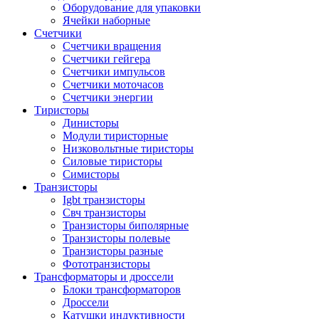
Оборудование для упаковки
Ячейки наборные
Счетчики
Счетчики вращения
Счетчики гейгера
Счетчики импульсов
Счетчики моточасов
Счетчики энергии
Тиристоры
Динисторы
Модули тиристорные
Низковольтные тиристоры
Силовые тиристоры
Симисторы
Транзисторы
Igbt транзисторы
Свч транзисторы
Транзисторы биполярные
Транзисторы полевые
Транзисторы разные
Фототранзисторы
Трансформаторы и дроссели
Блоки трансформаторов
Дроссели
Катушки индуктивности