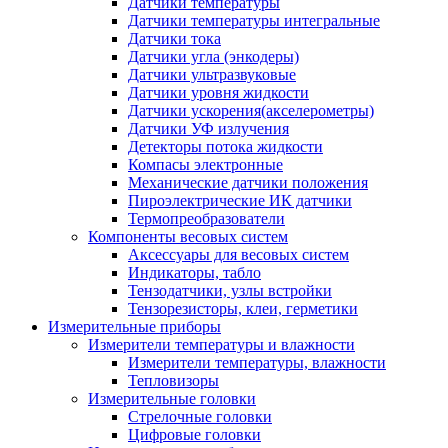
Датчики температуры
Датчики температуры интегральные
Датчики тока
Датчики угла (энкодеры)
Датчики ультразвуковые
Датчики уровня жидкости
Датчики ускорения(акселерометры)
Датчики УФ излучения
Детекторы потока жидкости
Компасы электронные
Механические датчики положения
Пироэлектрические ИК датчики
Термопреобразователи
Компоненты весовых систем
Аксессуары для весовых систем
Индикаторы, табло
Тензодатчики, узлы встройки
Тензорезисторы, клеи, герметики
Измерительные приборы
Измерители температуры и влажности
Измерители температуры, влажности
Тепловизоры
Измерительные головки
Стрелочные головки
Цифровые головки