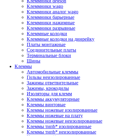
Клеммники degson
Клеммники wago
Клеммники аналог wago
Клеммники барьерные
Клеммники нажимные
Клеммники разрывные
Клеммные колодки
Клеммные колодки на динрейку
Платы монтажные
Соединительные платы
Терминальные блоки
Шины
Клеммы
Автомобильные клеммы
Гильзы неизолированные
Зажимы ответвительные
Зажимы, крокодилы
Изоляторы для клемм
Клеммы аккумуляторные
Клеммы винтовые
Клеммы ножевые изолированные
Клеммы ножевые на плату
Клеммы ножевые неизолированные
Клеммы типb* изолированные
Клеммы типb* неизолированные