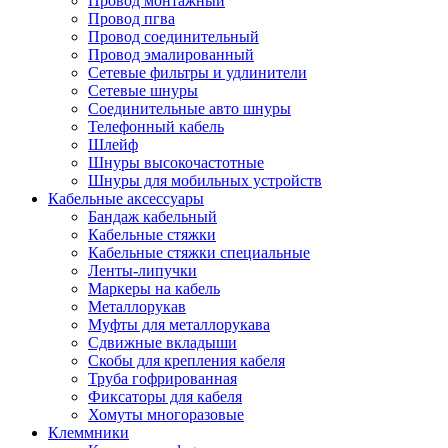
Провод монтажный
Провод пгва
Провод соединительный
Провод эмалированный
Сетевые фильтры и удлинители
Сетевые шнуры
Соединительные авто шнуры
Телефонный кабель
Шлейф
Шнуры высокочастотные
Шнуры для мобильных устройств
Кабельные аксессуары
Бандаж кабельный
Кабельные стяжки
Кабельные стяжки специальные
Ленты-липучки
Маркеры на кабель
Металлорукав
Муфты для металлорукава
Сдвижные вкладыши
Скобы для крепления кабеля
Труба гофрированная
Фиксаторы для кабеля
Хомуты многоразовые
Клеммники