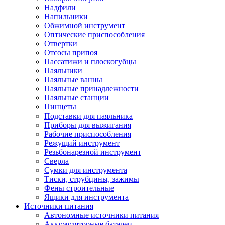
Надфили
Напильники
Обжимной инструмент
Оптические приспособления
Отвертки
Отсосы припоя
Пассатижи и плоскогубцы
Паяльники
Паяльные ванны
Паяльные принадлежности
Паяльные станции
Пинцеты
Подставки для паяльника
Приборы для выжигания
Рабочие приспособления
Режущий инструмент
Резьбонарезной инструмент
Сверла
Сумки для инструмента
Тиски, струбцины, зажимы
Фены строительные
Ящики для инструмента
Источники питания
Автономные источники питания
Аккумуляторные батареи