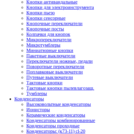
Кнопки антивандальные
Кнопки для электроинструмента
Кнопки пьезо
Кнопки сенсорные
Кнопочные переключатели
Кнопочные посты
Колпачки для кнопок
Микропереключатели
Микротумблеры
Миниатюрные кнопки
Пакетные выключатели
Переключатели ножные, педали
Поворотные переключатели
Поплавковые выключатели
Путевые выключатели
Тактовые кнопки
Тактовые кнопки пылевлагозащ.
Тумблеры
Конденсаторы
Высоковольтные конденсаторы
Ионисторы
Керамические конденсаторы
Конденсаторы комбинированные
Конденсаторы проходные
Конденсаторы: (к73-11) cl-20