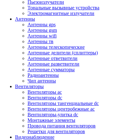
Пьезоизлучатели
Тональные вызывные устройства
Электромагнитные излучатели
Антенны
Антенны gps
Антенны gsm
Антенны wifi
Антенны тв
Антенны телескопические
Антенные делители (сплиттеры)
Антенные ответвители
Антенные разветвители
Антенные сумматоры
Радиоантенны
Чип антенны
Вентиляторы
Вентиляторы ac
Вентиляторы dc
Вентиляторы тангенциальные dc
Вентиляторы центробежные ac
Вентиляторы-улитка dc
Монтажные элементы
Провода питания вентиляторов
Решетки для вентиляторов
Видеонаблюдение