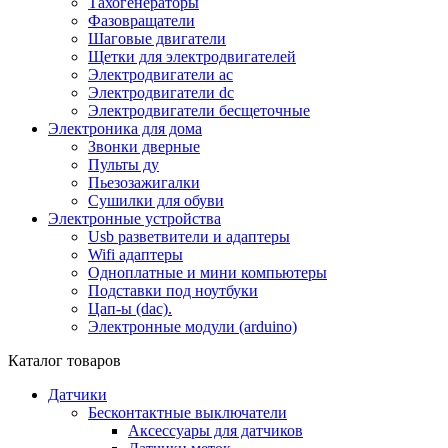
Тахогенераторы
Фазовращатели
Шаговые двигатели
Щетки для электродвигателей
Электродвигатели ac
Электродвигатели dc
Электродвигатели бесщеточные
Электроника для дома
Звонки дверные
Пульты ду
Пьезозажигалки
Сушилки для обуви
Электронные устройства
Usb разветвители и адаптеры
Wifi адаптеры
Одноплатные и мини компьютеры
Подставки под ноутбуки
Цап-ы (dac).
Электронные модули (arduino)
Каталог товаров
Датчики
Бесконтактные выключатели
Аксессуары для датчиков