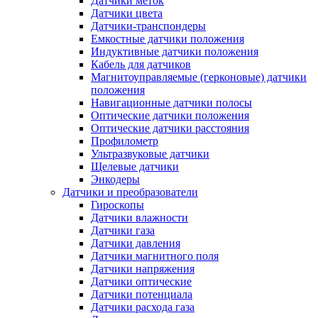
Датчики меток
Датчики цвета
Датчики-транспондеры
Емкостные датчики положения
Индуктивные датчики положения
Кабель для датчиков
Магнитоуправляемые (герконовые) датчики
положения
Навигационные датчики полосы
Оптические датчики положения
Оптические датчики расстояния
Профилометр
Ультразвуковые датчики
Щелевые датчики
Энкодеры
Датчики и преобразователи
Гироскопы
Датчики влажности
Датчики газа
Датчики давления
Датчики магнитного поля
Датчики напряжения
Датчики оптические
Датчики потенциала
Датчики расхода газа