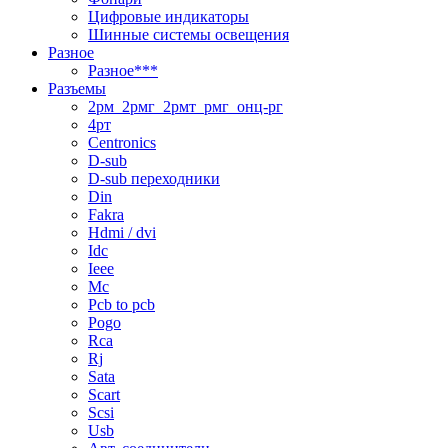
Цифровые индикаторы
Шинные системы освещения
Разное
Разное***
Разъемы
2рм_2рмг_2рмт_рмг_онц-рг
4рт
Centronics
D-sub
D-sub переходники
Din
Fakra
Hdmi / dvi
Idc
Ieee
Mc
Pcb to pcb
Pogo
Rca
Rj
Sata
Scart
Scsi
Usb