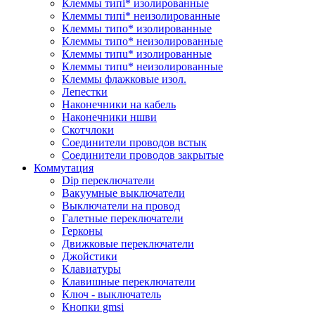
Клеммы типi* изолированные
Клеммы типi* неизолированные
Клеммы типo* изолированные
Клеммы типo* неизолированные
Клеммы типu* изолированные
Клеммы типu* неизолированные
Клеммы флажковые изол.
Лепестки
Наконечники на кабель
Наконечники ншви
Скотчлоки
Соединители проводов встык
Соединители проводов закрытые
Коммутация
Dip переключатели
Вакуумные выключатели
Выключатели на провод
Галетные переключатели
Герконы
Движковые переключатели
Джойстики
Клавиатуры
Клавишные переключатели
Ключ - выключатель
Кнопки gmsi