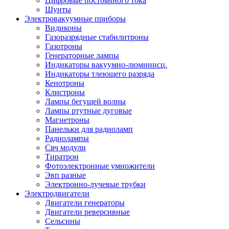
Цифровые постоянного тока
Шунты
Электровакуумные приборы
Видиконы
Газоразрядные стабилитроны
Газотроны
Генераторные лампы
Индикаторы вакуумно-люминисц.
Индикаторы тлеющего разряда
Кенотроны
Клистроны
Лампы бегущей волны
Лампы ртутные дуговые
Магнетроны
Панельки для радиоламп
Радиолампы
Свч модули
Тиратрон
Фотоэлектронные умножители
Эвп разные
Электронно-лучевые трубки
Электродвигатели
Двигатели генераторы
Двигатели реверсивные
Сельсины