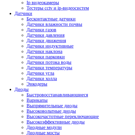
Ip видеокамеры
Тестеры cctv и ip-видеосистем
Датчики
Бесконтактные датчики
Датчики влажности почвы
Датчики газов
Датчики давления
Датчики движения
Датчики индуктивные
Датчики наклона
Датчики парковки
Датчики потока воды
Датчики температуры
Датчики угла
Датчики холла
Энкодеры
Диоды
Быстровосстанавливающиеся
Варикапы
Выпрямительные диоды
Высоковольтные диоды
Высокочастотные переключающие
Высокоэффективные диоды
Диодные модули
Диодные мосты