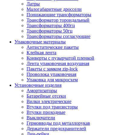
Латры
Малогабаритные дроссели
Понижающие трансформаторы
Трансформатор тороидальный
Трансформаторы 400гц
Трансформаторы 50гц
Трансформаторы согласующие
Упаковочные материалы
Антистатические пакеты
Клейкая лента
Конверты с пузырчатой пленкой
Лента упаковочная воздушная
Пакеты с замком zip-lock
Проволока упаковочная
Упаковка для микросхем
Установочные изделия
Амортизаторы
Батарейные отсеки
Вилки электрические
Втулки под транзисторы
Втулки проходные
Выключатели
Гермовводы под металлорукав
Держатели предохранителей
Дин-рейки