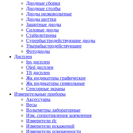
Диодные сборки
Диодные столбы
Диоды низковольтные
Диоды шоттки
Защитные диоды
Силовые диоды
Стабилитроны
Супербыстродействующие диоды
Ультрабыстродействующие
Фотодиоды
Дисплеи
Ips дисплеи
Oled дисплеи
Tft дисплеи
Жк индикаторы графические
Жк индикаторы символьные
Сенсорные экраны
Измерительные приборы
Аксессуары
Весы
Вольтметры лабораторные
Изм. сопротивления заземления
Измерители rlc
Измерители искажений
Измерители освещенности