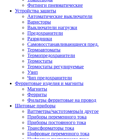
Фитинги пневматические
Устройства защиты
Автоматические выключатели
Варисторы
Выключатели нагрузки
Предохранители
Разрядники
Самовосстанавливающиеся пред.
Термоавтоматы
Термопредохранители
Термостаты
Термостаты регулируемые
Узип
Чип предохранители
Ферритовые изделия и магниты
Магниты
Ферриты
Фильтры ферритовые на провод
Щитовые приборы
Ваттметры/частотомеры/и другое
Приборы переменного тока
Приборы постоянного тока
Трансформаторы тока
Цифровые переменного тока