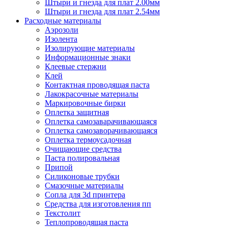
Штыри и гнезда для плат 2.00мм
Штыри и гнезда для плат 2.54мм
Расходные материалы
Аэрозоли
Изолента
Изолирующие материалы
Информационные знаки
Клеевые стержни
Клей
Контактная проводящая паста
Лакокрасочные материалы
Маркировочные бирки
Оплетка защитная
Оплетка самозаварачивающаяся
Оплетка самозаворачивающаяся
Оплетка термоусадочная
Очищающие средства
Паста полировальная
Припой
Силиконовые трубки
Смазочные материалы
Сопла для 3d принтера
Средства для изготовления пп
Текстолит
Теплопроводящая паста