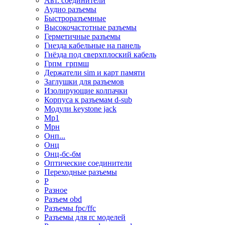
Авт. соединители
Аудио разъемы
Быстроразъемные
Высокочастотные разъемы
Герметичные разъемы
Гнезда кабельные на панель
Гнёзда под сверхплоский кабель
Грпм_грпмш
Держатели sim и карт памяти
Заглушки для разъемов
Изолирующие колпачки
Корпуса к разъемам d-sub
Модули keystone jack
Мр1
Мрн
Онп...
Онц
Онц-бс-бм
Оптические соединители
Переходные разъемы
Р
Разное
Разъем obd
Разъемы fpc/ffc
Разъемы для rc моделей