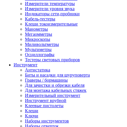
Измерители температуры
Измерители уровня звука
Индикаторы сети,пробники
Кабель-тестеры
Клещи токоизмерительные
Манометры
Мегаомметры
Микроскопы
Миливольтметры
Мультиметры
Осциллографы
Тестеры световых приборов
Инструмент
Антистатика
Биты и насадки для шуруповерта
Граверы / бормашины
Для зачистки и обрезки кабеля
Для монтажа кабельных стяжек
Измерительный инструмент
Инструмент врубной
Клеевые пистолеты
Клещи
Ключи
Наборы инструментов
Наборы отверток