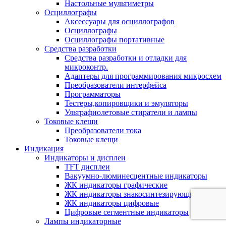
Настольные мультиметры
Осциллографы
Аксессуары для осциллографов
Осциллографы
Осциллографы портативные
Средства разработки
Cредства разработки и отладки для
микроконтр.
Адаптеры для программирования микросхем
Преобразователи интерфейса
Программаторы
Тестеры,копировщики и эмуляторы
Ультрафиолетовые стиратели и лампы
Токовые клещи
Преобразователи тока
Токовые клещи
Индикация
Индикаторы и дисплеи
TFT дисплеи
Вакуумно-люминесцентные индикаторы
ЖК индикаторы графические
ЖК индикаторы знакосинтезирующие
ЖК индикаторы цифровые
Цифровые сегментные индикаторы
Лампы индикаторные