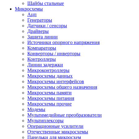
Шайбы стальные
Микросхемы
Ацп
Генераторы
Датчики / сенсоры
Драйверы
Защита линии
Источники опорного напряжения
Компараторы
Конверторы / инверторы
Контроллеры
Линии задержки
Микроконтроллеры
Микросхемы данных
Микросхемы интерфейсов
Микросхемы общего назначения
Микросхемы памяти
Микросхемы питания
Микросхемы прочие
Модемы
Мультимедийные преобразователи
Мультиплексоры
Операционные усилители
Отечественные микросхемы
Панельки для микросхем