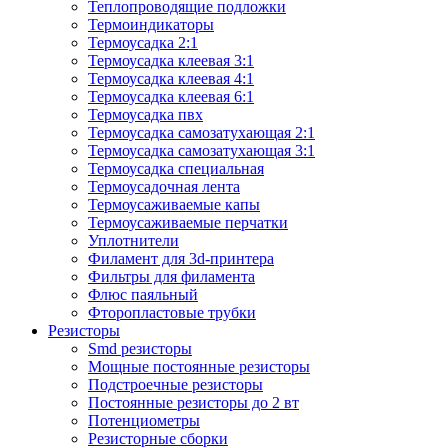
Теплопроводящие подложки
Термоиндикаторы
Термоусадка 2:1
Термоусадка клеевая 3:1
Термоусадка клеевая 4:1
Термоусадка клеевая 6:1
Термоусадка пвх
Термоусадка самозатухающая 2:1
Термоусадка самозатухающая 3:1
Термоусадка специальная
Термоусадочная лента
Термоусаживаемые капы
Термоусаживаемые перчатки
Уплотнители
Филамент для 3d-принтера
Фильтры для филамента
Флюс паяльный
Фторопластовые трубки
Резисторы
Smd резисторы
Мощные постоянные резисторы
Подстроечные резисторы
Постоянные резисторы до 2 вт
Потенциометры
Резисторные сборки