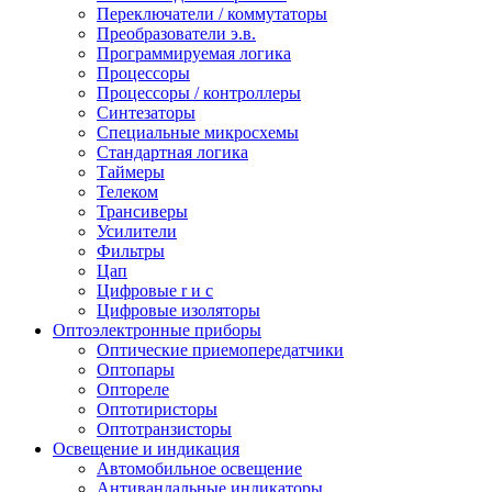
Переключатели / коммутаторы
Преобразователи э.в.
Программируемая логика
Процессоры
Процессоры / контроллеры
Синтезаторы
Специальные микросхемы
Стандартная логика
Таймеры
Телеком
Трансиверы
Усилители
Фильтры
Цап
Цифровые r и c
Цифровые изоляторы
Оптоэлектронные приборы
Оптические приемопередатчики
Оптопары
Оптореле
Оптотиристоры
Оптотранзисторы
Освещение и индикация
Автомобильное освещение
Антивандальные индикаторы