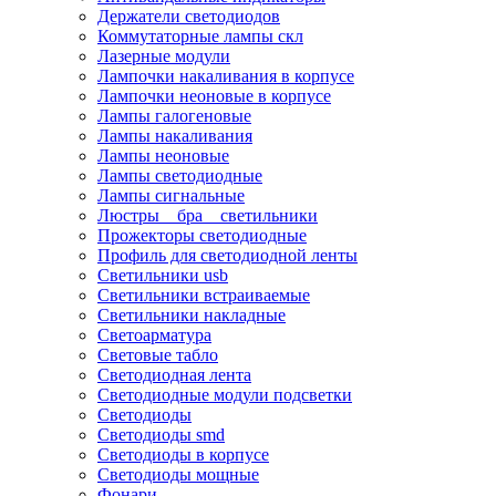
Держатели светодиодов
Коммутаторные лампы скл
Лазерные модули
Лампочки накаливания в корпусе
Лампочки неоновые в корпусе
Лампы галогеновые
Лампы накаливания
Лампы неоновые
Лампы светодиодные
Лампы сигнальные
Люстры _ бра _ светильники
Прожекторы светодиодные
Профиль для светодиодной ленты
Светильники usb
Светильники встраиваемые
Светильники накладные
Светоарматура
Световые табло
Светодиодная лента
Светодиодные модули подсветки
Светодиоды
Светодиоды smd
Светодиоды в корпусе
Светодиоды мощные
Фонари