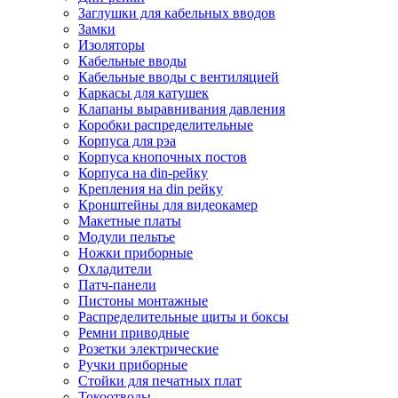
Заглушки для кабельных вводов
Замки
Изоляторы
Кабельные вводы
Кабельные вводы с вентиляцией
Каркасы для катушек
Клапаны выравнивания давления
Коробки распределительные
Корпуса для рэа
Корпуса кнопочных постов
Корпуса на din-рейку
Крепления на din рейку
Кронштейны для видеокамер
Макетные платы
Модули пельтье
Ножки приборные
Охладители
Патч-панели
Пистоны монтажные
Распределительные щиты и боксы
Ремни приводные
Розетки электрические
Ручки приборные
Стойки для печатных плат
Токоотводы