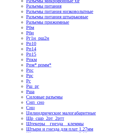
Разъемы микрофонные xlr
Разъемы питания
Разъемы питания низковольтные
Разъемы питания штырьковые
Разъемы прижимные
Рбм
Рбн
Рг1н_рш2н
Рп10
Рп14
Рп15
Рпкм
Рпм* рпмм*
Рпс
Ррс
Рс
Рш_рг
Рша
Силовые разъемы
Снп_сно
Снц
Цилиндрические малогабаритные
Шр_сшр_2рт_2ртт
Штекеры _ гнезда _ клеммы
Штыри и гнезда для плат 1.27мм