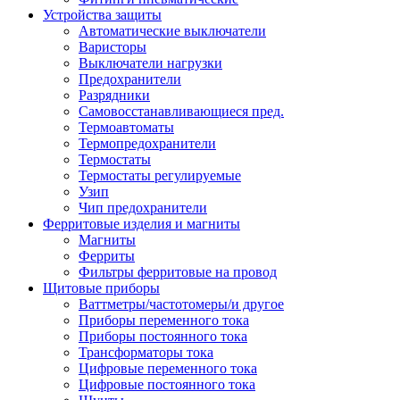
Устройства защиты
Автоматические выключатели
Варисторы
Выключатели нагрузки
Предохранители
Разрядники
Самовосстанавливающиеся пред.
Термоавтоматы
Термопредохранители
Термостаты
Термостаты регулируемые
Узип
Чип предохранители
Ферритовые изделия и магниты
Магниты
Ферриты
Фильтры ферритовые на провод
Щитовые приборы
Ваттметры/частотомеры/и другое
Приборы переменного тока
Приборы постоянного тока
Трансформаторы тока
Цифровые переменного тока
Цифровые постоянного тока