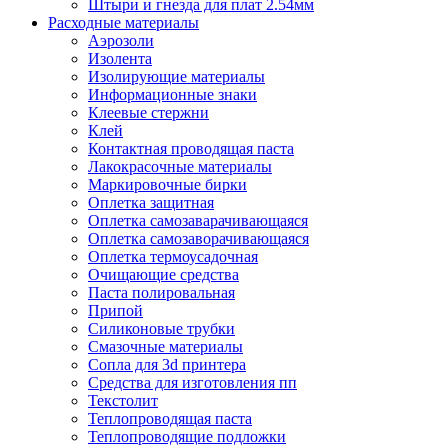
Штыри и гнезда для плат 2.54мм
Расходные материалы
Аэрозоли
Изолента
Изолирующие материалы
Информационные знаки
Клеевые стержни
Клей
Контактная проводящая паста
Лакокрасочные материалы
Маркировочные бирки
Оплетка защитная
Оплетка самозаварачивающаяся
Оплетка самозаворачивающаяся
Оплетка термоусадочная
Очищающие средства
Паста полировальная
Припой
Силиконовые трубки
Смазочные материалы
Сопла для 3d принтера
Средства для изготовления пп
Текстолит
Теплопроводящая паста
Теплопроводящие подложки