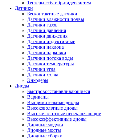
Тестеры cctv и ip-видеосистем
Датчики
Бесконтактные датчики
Датчики влажности почвы
Датчики газов
Датчики давления
Датчики движения
Датчики индуктивные
Датчики наклона
Датчики парковки
Датчики потока воды
Датчики температуры
Датчики угла
Датчики холла
Энкодеры
Диоды
Быстровосстанавливающиеся
Варикапы
Выпрямительные диоды
Высоковольтные диоды
Высокочастотные переключающие
Высокоэффективные диоды
Диодные модули
Диодные мосты
Диодные сборки