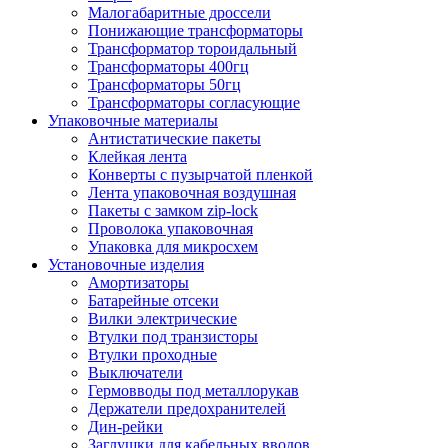
Малогабаритные дроссели
Понижающие трансформаторы
Трансформатор тороидальный
Трансформаторы 400гц
Трансформаторы 50гц
Трансформаторы согласующие
Упаковочные материалы
Антистатические пакеты
Клейкая лента
Конверты с пузырчатой пленкой
Лента упаковочная воздушная
Пакеты с замком zip-lock
Проволока упаковочная
Упаковка для микросхем
Установочные изделия
Амортизаторы
Батарейные отсеки
Вилки электрические
Втулки под транзисторы
Втулки проходные
Выключатели
Гермовводы под металлорукав
Держатели предохранителей
Дин-рейки
Заглушки для кабельных вводов