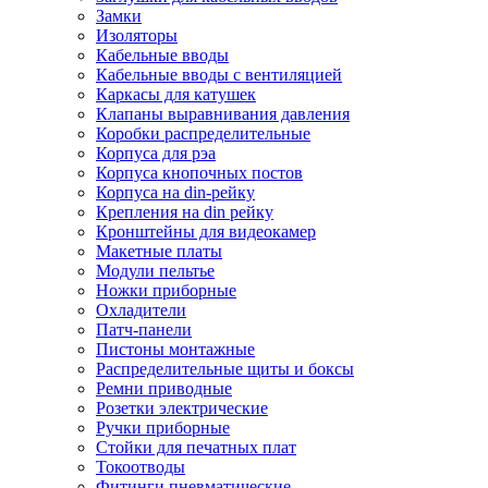
Замки
Изоляторы
Кабельные вводы
Кабельные вводы с вентиляцией
Каркасы для катушек
Клапаны выравнивания давления
Коробки распределительные
Корпуса для рэа
Корпуса кнопочных постов
Корпуса на din-рейку
Крепления на din рейку
Кронштейны для видеокамер
Макетные платы
Модули пельтье
Ножки приборные
Охладители
Патч-панели
Пистоны монтажные
Распределительные щиты и боксы
Ремни приводные
Розетки электрические
Ручки приборные
Стойки для печатных плат
Токоотводы
Фитинги пневматические