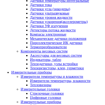
Датчики температуры интегральные
Датчики тока
Датчики угла (энкодеры)
Датчики ультразвуковые
Датчики уровня жидкости
Датчики ускорения(акселерометры)
Датчики УФ излучения
Детекторы потока жидкости
Компасы электронные
Механические датчики положения
Пироэлектрические ИК датчики
Термопреобразователи
Компоненты весовых систем
Аксессуары для весовых систем
Индикаторы, табло
Тензодатчики, узлы встройки
Тензорезисторы, клеи, герметики
Измерительные приборы
Измерители температуры и влажности
Измерители температуры, влажности
Тепловизоры
Измерительные головки
Стрелочные головки
Цифровые головки
Измерительные приборы