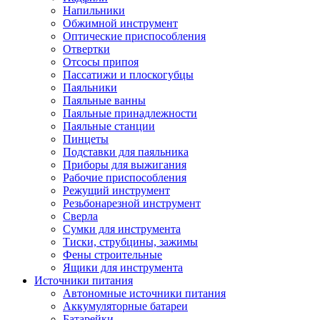
Напильники
Обжимной инструмент
Оптические приспособления
Отвертки
Отсосы припоя
Пассатижи и плоскогубцы
Паяльники
Паяльные ванны
Паяльные принадлежности
Паяльные станции
Пинцеты
Подставки для паяльника
Приборы для выжигания
Рабочие приспособления
Режущий инструмент
Резьбонарезной инструмент
Сверла
Сумки для инструмента
Тиски, струбцины, зажимы
Фены строительные
Ящики для инструмента
Источники питания
Автономные источники питания
Аккумуляторные батареи
Батарейки