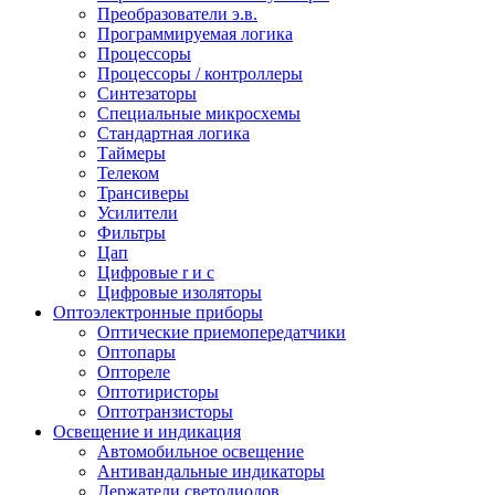
Преобразователи э.в.
Программируемая логика
Процессоры
Процессоры / контроллеры
Синтезаторы
Специальные микросхемы
Стандартная логика
Таймеры
Телеком
Трансиверы
Усилители
Фильтры
Цап
Цифровые r и c
Цифровые изоляторы
Оптоэлектронные приборы
Оптические приемопередатчики
Оптопары
Оптореле
Оптотиристоры
Оптотранзисторы
Освещение и индикация
Автомобильное освещение
Антивандальные индикаторы
Держатели светодиодов