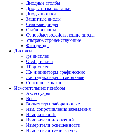
Диодные столбы
Диоды низковольтные
Диоды шоттки
Защитные диоды
Силовые диоды
Стабилитроны
Супербыстродействующие диоды
Ультрабыстродействующие
Фотодиоды
Дисплеи
Ips дисплеи
Oled дисплеи
Tft дисплеи
Жк индикаторы графические
Жк индикаторы символьные
Сенсорные экраны
Измерительные приборы
Аксессуары
Весы
Вольтметры лабораторные
Изм. сопротивления заземления
Измерители rlc
Измерители искажений
Измерители освещенности
Измерители температуры