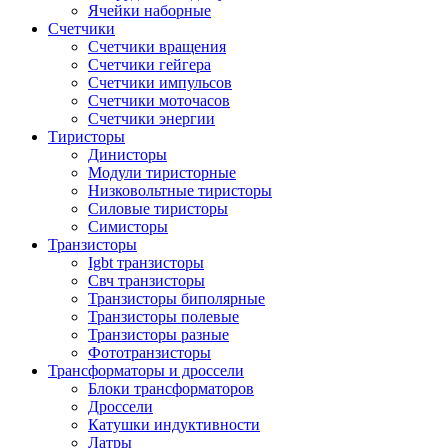
Ячейки наборные
Счетчики
Счетчики вращения
Счетчики гейгера
Счетчики импульсов
Счетчики моточасов
Счетчики энергии
Тиристоры
Динисторы
Модули тиристорные
Низковольтные тиристоры
Силовые тиристоры
Симисторы
Транзисторы
Igbt транзисторы
Свч транзисторы
Транзисторы биполярные
Транзисторы полевые
Транзисторы разные
Фототранзисторы
Трансформаторы и дроссели
Блоки трансформаторов
Дроссели
Катушки индуктивности
Латры