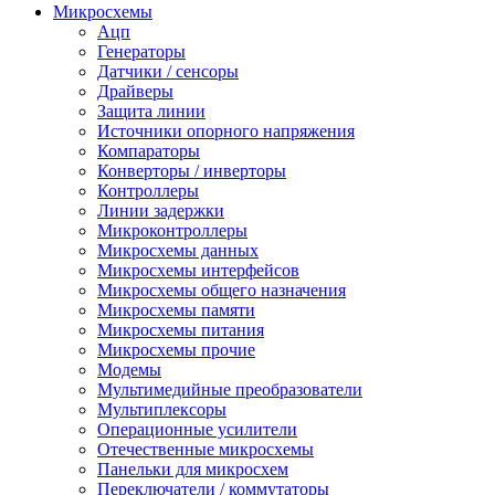
Микросхемы
Ацп
Генераторы
Датчики / сенсоры
Драйверы
Защита линии
Источники опорного напряжения
Компараторы
Конверторы / инверторы
Контроллеры
Линии задержки
Микроконтроллеры
Микросхемы данных
Микросхемы интерфейсов
Микросхемы общего назначения
Микросхемы памяти
Микросхемы питания
Микросхемы прочие
Модемы
Мультимедийные преобразователи
Мультиплексоры
Операционные усилители
Отечественные микросхемы
Панельки для микросхем
Переключатели / коммутаторы