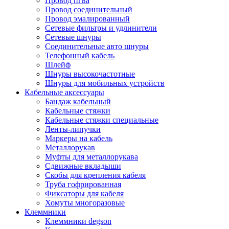
Провод пгва
Провод соединительный
Провод эмалированный
Сетевые фильтры и удлинители
Сетевые шнуры
Соединительные авто шнуры
Телефонный кабель
Шлейф
Шнуры высокочастотные
Шнуры для мобильных устройств
Кабельные аксессуары
Бандаж кабельный
Кабельные стяжки
Кабельные стяжки специальные
Ленты-липучки
Маркеры на кабель
Металлорукав
Муфты для металлорукава
Сдвижные вкладыши
Скобы для крепления кабеля
Труба гофрированная
Фиксаторы для кабеля
Хомуты многоразовые
Клеммники
Клеммники degson