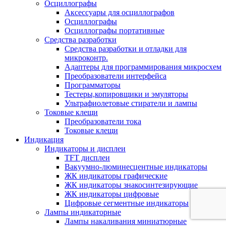
Осциллографы
Аксессуары для осциллографов
Осциллографы
Осциллографы портативные
Средства разработки
Cредства разработки и отладки для
микроконтр.
Адаптеры для программирования микросхем
Преобразователи интерфейса
Программаторы
Тестеры,копировщики и эмуляторы
Ультрафиолетовые стиратели и лампы
Токовые клещи
Преобразователи тока
Токовые клещи
Индикация
Индикаторы и дисплеи
TFT дисплеи
Вакуумно-люминесцентные индикаторы
ЖК индикаторы графические
ЖК индикаторы знакосинтезирующие
ЖК индикаторы цифровые
Цифровые сегментные индикаторы
Лампы индикаторные
Лампы накаливания миниатюрные