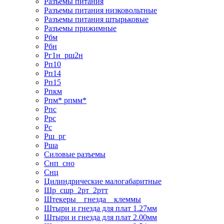
Разъемы питания
Разъемы питания низковольтные
Разъемы питания штырьковые
Разъемы прижимные
Рбм
Рбн
Рг1н_рш2н
Рп10
Рп14
Рп15
Рпкм
Рпм* рпмм*
Рпс
Ррс
Рс
Рш_рг
Рша
Силовые разъемы
Снп_сно
Снц
Цилиндрические малогабаритные
Шр_сшр_2рт_2ртт
Штекеры _ гнезда _ клеммы
Штыри и гнезда для плат 1.27мм
Штыри и гнезда для плат 2.00мм