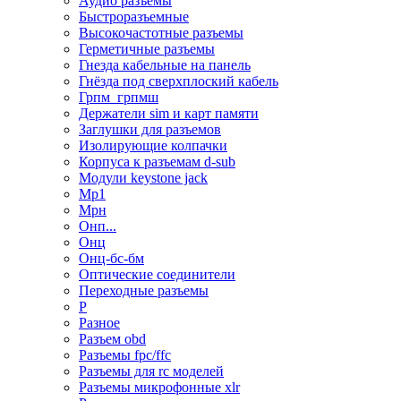
Аудио разъемы
Быстроразъемные
Высокочастотные разъемы
Герметичные разъемы
Гнезда кабельные на панель
Гнёзда под сверхплоский кабель
Грпм_грпмш
Держатели sim и карт памяти
Заглушки для разъемов
Изолирующие колпачки
Корпуса к разъемам d-sub
Модули keystone jack
Мр1
Мрн
Онп...
Онц
Онц-бс-бм
Оптические соединители
Переходные разъемы
Р
Разное
Разъем obd
Разъемы fpc/ffc
Разъемы для rc моделей
Разъемы микрофонные xlr