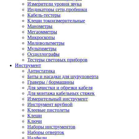
Измерители уровня звука
Индикаторы сети,пробники
Кабель-тестеры
Клещи токоизмерительные
Манометры
Мегаомметры
Микроскопы
Миливольтметры
Мультиметры
Осциллографы
Тестеры световых приборов
Инструмент
Антистатика
Биты и насадки для шуруповерта
Граверы / бормашины
Для зачистки и обрезки кабеля
Для монтажа кабельных стяжек
Измерительный инструмент
Инструмент врубной
Клеевые пистолеты
Клещи
Ключи
Наборы инструментов
Наборы отверток
Надфили