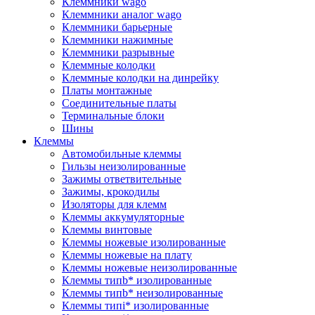
Клеммники wago
Клеммники аналог wago
Клеммники барьерные
Клеммники нажимные
Клеммники разрывные
Клеммные колодки
Клеммные колодки на динрейку
Платы монтажные
Соединительные платы
Терминальные блоки
Шины
Клеммы
Автомобильные клеммы
Гильзы неизолированные
Зажимы ответвительные
Зажимы, крокодилы
Изоляторы для клемм
Клеммы аккумуляторные
Клеммы винтовые
Клеммы ножевые изолированные
Клеммы ножевые на плату
Клеммы ножевые неизолированные
Клеммы типb* изолированные
Клеммы типb* неизолированные
Клеммы типi* изолированные