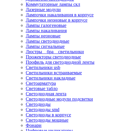
Коммутаторные лампы скл
Лазерные модули
Лампочки накаливания в корпусе
Лампочки неоновые в корпусе
Лампы галогеновые
Лампы накаливания
Лампы неоновые
Лампы светодиодные
Лампы сигнальные
Люстры _ бра _ светильники
Прожекторы светодиодные
Профиль для светодиодной ленты
Светильники usb
Светильники встраиваемые
Светильники накладные
Светоарматура
Световые табло
Светодиодная лента
Светодиодные модули подсветки
Светодиоды
Светодиоды smd
Светодиоды в корпусе
Светодиоды мощные
Фонари
Цифровые индикаторы