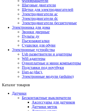
Фазовращатели
Шаговые двигатели
Щетки для электродвигателей
Электродвигатели ac
Электродвигатели dc
Электродвигатели бесщеточные
Электроника для дома
Звонки дверные
Пульты ду
Пьезозажигалки
Сушилки для обуви
Электронные устройства
Usb разветвители и адаптеры
Wifi адаптеры
Одноплатные и мини компьютеры
Подставки под ноутбуки
Цап-ы (dac).
Электронные модули (arduino)
Каталог товаров
Датчики
Бесконтактные выключатели
Аксессуары для датчиков
Датчики меток