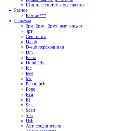
Шинные системы освещения
Разное
Разное***
Разъемы
2рм_2рмг_2рмт_рмг_онц-рг
4рт
Centronics
D-sub
D-sub переходники
Din
Fakra
Hdmi / dvi
Idc
Ieee
Mc
Pcb to pcb
Pogo
Rca
Rj
Sata
Scart
Scsi
Usb
Авт. соединители