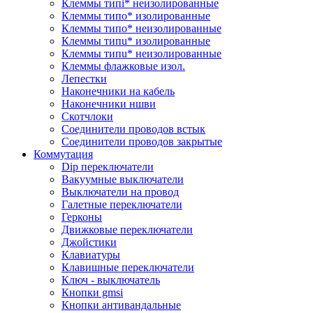
Клеммы типi* неизолированные
Клеммы типo* изолированные
Клеммы типo* неизолированные
Клеммы типu* изолированные
Клеммы типu* неизолированные
Клеммы флажковые изол.
Лепестки
Наконечники на кабель
Наконечники ншви
Скотчлоки
Соединители проводов встык
Соединители проводов закрытые
Коммутация
Dip переключатели
Вакуумные выключатели
Выключатели на провод
Галетные переключатели
Герконы
Движковые переключатели
Джойстики
Клавиатуры
Клавишные переключатели
Ключ - выключатель
Кнопки gmsi
Кнопки антивандальные