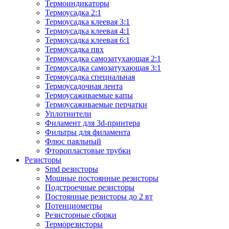
Термоиндикаторы
Термоусадка 2:1
Термоусадка клеевая 3:1
Термоусадка клеевая 4:1
Термоусадка клеевая 6:1
Термоусадка пвх
Термоусадка самозатухающая 2:1
Термоусадка самозатухающая 3:1
Термоусадка специальная
Термоусадочная лента
Термоусаживаемые капы
Термоусаживаемые перчатки
Уплотнители
Филамент для 3d-принтера
Фильтры для филамента
Флюс паяльный
Фторопластовые трубки
Резисторы
Smd резисторы
Мощные постоянные резисторы
Подстроечные резисторы
Постоянные резисторы до 2 вт
Потенциометры
Резисторные сборки
Терморезисторы