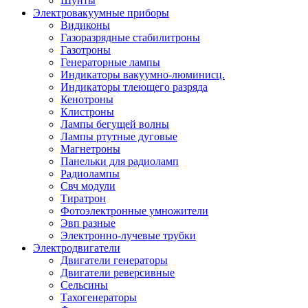
Шунты
Электровакуумные приборы
Видиконы
Газоразрядные стабилитроны
Газотроны
Генераторные лампы
Индикаторы вакуумно-люминисц.
Индикаторы тлеющего разряда
Кенотроны
Клистроны
Лампы бегущей волны
Лампы ртутные дуговые
Магнетроны
Панельки для радиоламп
Радиолампы
Свч модули
Тиратрон
Фотоэлектронные умножители
Эвп разные
Электронно-лучевые трубки
Электродвигатели
Двигатели генераторы
Двигатели реверсивные
Сельсины
Тахогенераторы