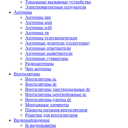
Тональные вызывные устройства
Электромагнитные излучатели
Антенны
Антенны gps
Антенны gsm
Антенны wifi
Антенны тв
Антенны телескопические
Антенные делители (сплиттеры)
Антенные ответвители
Антенные разветвители
Антенные сумматоры
Радиоантенны
Чип антенны
Вентиляторы
Вентиляторы ac
Вентиляторы dc
Вентиляторы тангенциальные dc
Вентиляторы центробежные ac
Вентиляторы-улитка dc
Монтажные элементы
Провода питания вентиляторов
Решетки для вентиляторов
Видеонаблюдение
Ip видеокамеры