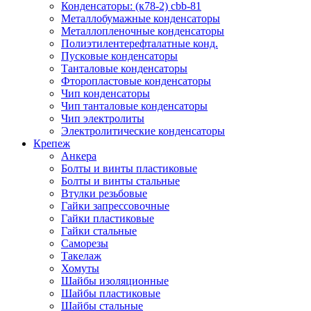
Конденсаторы: (к78-2) cbb-81
Металлобумажные конденсаторы
Металлопленочные конденсаторы
Полиэтилентерефталатные конд.
Пусковые конденсаторы
Танталовые конденсаторы
Фторопластовые конденсаторы
Чип конденсаторы
Чип танталовые конденсаторы
Чип электролиты
Электролитические конденсаторы
Крепеж
Анкера
Болты и винты пластиковые
Болты и винты стальные
Втулки резьбовые
Гайки запрессовочные
Гайки пластиковые
Гайки стальные
Саморезы
Такелаж
Хомуты
Шайбы изоляционные
Шайбы пластиковые
Шайбы стальные