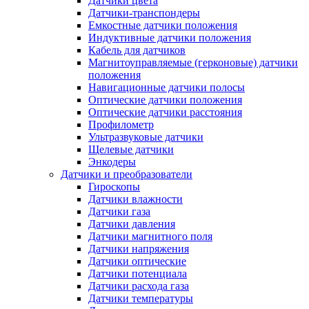
Датчики цвета
Датчики-транспондеры
Емкостные датчики положения
Индуктивные датчики положения
Кабель для датчиков
Магнитоуправляемые (герконовые) датчики
положения
Навигационные датчики полосы
Оптические датчики положения
Оптические датчики расстояния
Профилометр
Ультразвуковые датчики
Щелевые датчики
Энкодеры
Датчики и преобразователи
Гироскопы
Датчики влажности
Датчики газа
Датчики давления
Датчики магнитного поля
Датчики напряжения
Датчики оптические
Датчики потенциала
Датчики расхода газа
Датчики температуры