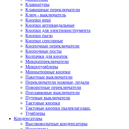
Клавиатуры
Клавишные переключатели
Ключ - выключатель
Кнопки gmsi
Кнопки антивандальные
Кнопки для электроинструмента
Кнопки пьезо
Кнопки сенсорные
Кнопочные переключатели
Кнопочные посты
Колпачки для кнопок
Микропереключатели
Микротумблеры
Миниатюрные кнопки
Пакетные выключатели
Переключатели ножные, педали
Поворотные переключатели
Поплавковые выключатели
Путевые выключатели
Тактовые кнопки
Тактовые кнопки пылевлагозащ.
Тумблеры
Конденсаторы
Высоковольтные конденсаторы
Ионисторы