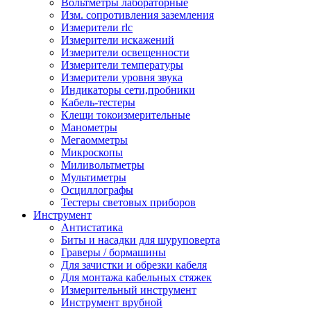
Вольтметры лабораторные
Изм. сопротивления заземления
Измерители rlc
Измерители искажений
Измерители освещенности
Измерители температуры
Измерители уровня звука
Индикаторы сети,пробники
Кабель-тестеры
Клещи токоизмерительные
Манометры
Мегаомметры
Микроскопы
Миливольтметры
Мультиметры
Осциллографы
Тестеры световых приборов
Инструмент
Антистатика
Биты и насадки для шуруповерта
Граверы / бормашины
Для зачистки и обрезки кабеля
Для монтажа кабельных стяжек
Измерительный инструмент
Инструмент врубной