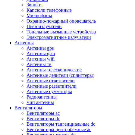
Звонки
Капсюли телефонные
Микрофоны
Охранно-пожарный оповещатель
Пьезоизлучатели
Тональные вызывные устройства
Электромагнитные излучатели
Антенны
Антенны gps
Антенны gsm
Антенны wifi
Антенны тв
Антенны телескопические
Антенные делители (сплиттеры)
Антенные ответвители
Антенные разветвители
Антенные сумматоры
Радиоантенны
Чип антенны
Вентиляторы
Вентиляторы ac
Вентиляторы dc
Вентиляторы тангенциальные dc
Вентиляторы центробежные ac
Вентиляторы-улитка dc