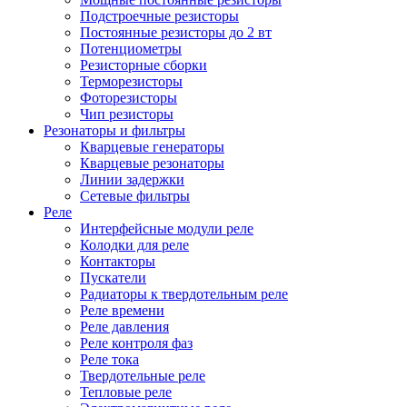
Подстроечные резисторы
Постоянные резисторы до 2 вт
Потенциометры
Резисторные сборки
Терморезисторы
Фоторезисторы
Чип резисторы
Резонаторы и фильтры
Кварцевые генераторы
Кварцевые резонаторы
Линии задержки
Сетевые фильтры
Реле
Интерфейсные модули реле
Колодки для реле
Контакторы
Пускатели
Радиаторы к твердотельным реле
Реле времени
Реле давления
Реле контроля фаз
Реле тока
Твердотельные реле
Тепловые реле