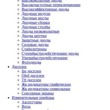
Высоковольтные диоды
Высокочастотные переключающие
Высокоэффективные диоды
Диодные модули
Диодные мосты
Диодные сборки
Диодные столбы
Диоды низковольтные
Диоды шоттки
Защитные диоды
Силовые диоды
Стабилитроны
Супербыстродействующие диоды
Ультрабыстродействующие
Фотодиоды
Дисплеи
Ips дисплеи
Oled дисплеи
Tft дисплеи
Жк индикаторы графические
Жк индикаторы символьные
Сенсорные экраны
Измерительные приборы
Аксессуары
Весы