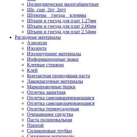
Цилиндрические малогабаритные
Шр_сшр_2рт_2ртт
Штекеры _ гнезда _ клеммы
Штыри и гнезда для плат 1.27мм
Штыри и гнезда для плат 2.00мм
Штыри и гнезда для плат 2.54мм
Расходные материалы
Аэрозоли
Изолента
Изолирующие материалы
Информационные знаки
Клеевые стержни
Клей
Контактная проводящая паста
Лакокрасочные материалы
Маркировочные бирки
Оплетка защитная
Оплетка самозаварачивающаяся
Оплетка самозаворачивающаяся
Оплетка термоусадочная
Очищающие средства
Паста полировальная
Припой
Силиконовые трубки
Смазочные материалы