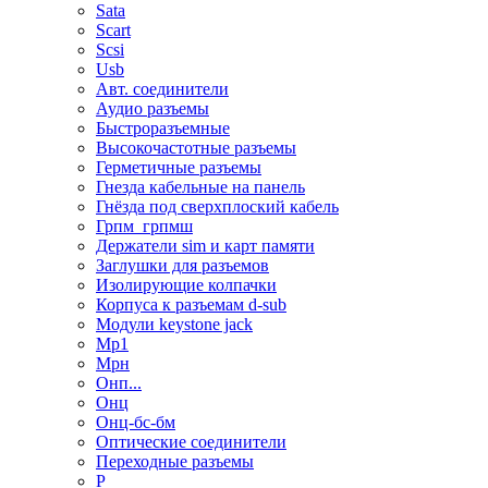
Sata
Scart
Scsi
Usb
Авт. соединители
Аудио разъемы
Быстроразъемные
Высокочастотные разъемы
Герметичные разъемы
Гнезда кабельные на панель
Гнёзда под сверхплоский кабель
Грпм_грпмш
Держатели sim и карт памяти
Заглушки для разъемов
Изолирующие колпачки
Корпуса к разъемам d-sub
Модули keystone jack
Мр1
Мрн
Онп...
Онц
Онц-бс-бм
Оптические соединители
Переходные разъемы
Р