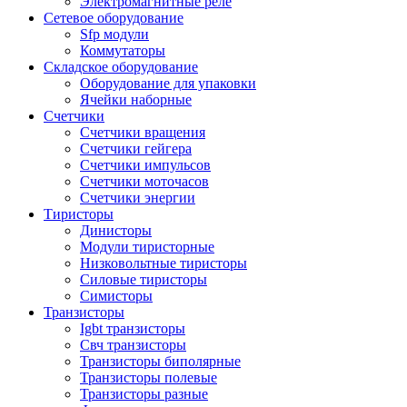
Электромагнитные реле
Сетевое оборудование
Sfp модули
Коммутаторы
Складское оборудование
Оборудование для упаковки
Ячейки наборные
Счетчики
Счетчики вращения
Счетчики гейгера
Счетчики импульсов
Счетчики моточасов
Счетчики энергии
Тиристоры
Динисторы
Модули тиристорные
Низковольтные тиристоры
Силовые тиристоры
Симисторы
Транзисторы
Igbt транзисторы
Свч транзисторы
Транзисторы биполярные
Транзисторы полевые
Транзисторы разные