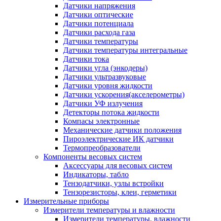
Датчики напряжения
Датчики оптические
Датчики потенциала
Датчики расхода газа
Датчики температуры
Датчики температуры интегральные
Датчики тока
Датчики угла (энкодеры)
Датчики ультразвуковые
Датчики уровня жидкости
Датчики ускорения(акселерометры)
Датчики УФ излучения
Детекторы потока жидкости
Компасы электронные
Механические датчики положения
Пироэлектрические ИК датчики
Термопреобразователи
Компоненты весовых систем
Аксессуары для весовых систем
Индикаторы, табло
Тензодатчики, узлы встройки
Тензорезисторы, клеи, герметики
Измерительные приборы
Измерители температуры и влажности
Измерители температуры, влажности