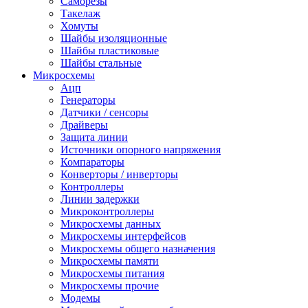
Саморезы
Такелаж
Хомуты
Шайбы изоляционные
Шайбы пластиковые
Шайбы стальные
Микросхемы
Ацп
Генераторы
Датчики / сенсоры
Драйверы
Защита линии
Источники опорного напряжения
Компараторы
Конверторы / инверторы
Контроллеры
Линии задержки
Микроконтроллеры
Микросхемы данных
Микросхемы интерфейсов
Микросхемы общего назначения
Микросхемы памяти
Микросхемы питания
Микросхемы прочие
Модемы