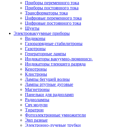
Приборы переменного тока
Приборы постоянного тока
Трансформаторы тока
Цифровые переменного тока
Цифровые постоянного тока
Шунты
Электровакуумные приборы
Видиконы
Газоразрядные стабилитроны
Газотроны
Генераторные лампы
Индикаторы вакуумно-люминисц.
Индикаторы тлеющего разряда
Кенотроны
Клистроны
Лампы бегущей волны
Лампы ртутные дуговые
Магнетроны
Панельки для радиоламп
Радиолампы
Свч модули
Тиратрон
Фотоэлектронные умножители
Эвп разные
Электронно-лучевые трубки