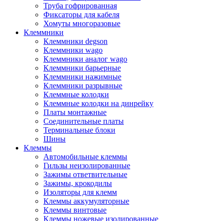
Труба гофрированная
Фиксаторы для кабеля
Хомуты многоразовые
Клеммники
Клеммники degson
Клеммники wago
Клеммники аналог wago
Клеммники барьерные
Клеммники нажимные
Клеммники разрывные
Клеммные колодки
Клеммные колодки на динрейку
Платы монтажные
Соединительные платы
Терминальные блоки
Шины
Клеммы
Автомобильные клеммы
Гильзы неизолированные
Зажимы ответвительные
Зажимы, крокодилы
Изоляторы для клемм
Клеммы аккумуляторные
Клеммы винтовые
Клеммы ножевые изолированные