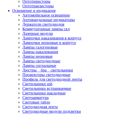
Оптотиристоры
Оптотранзисторы
Освещение и индикация
Автомобильное освещение
Антивандальные индикаторы
Держатели светодиодов
Коммутаторные лампы скл
Лазерные модули
Лампочки накаливания в корпусе
Лампочки неоновые в корпусе
Лампы галогеновые
Лампы накаливания
Лампы неоновые
Лампы светодиодные
Лампы сигнальные
Люстры _ бра _ светильники
Прожекторы светодиодные
Профиль для светодиодной ленты
Светильники usb
Светильники встраиваемые
Светильники накладные
Светоарматура
Световые табло
Светодиодная лента
Светодиодные модули подсветки