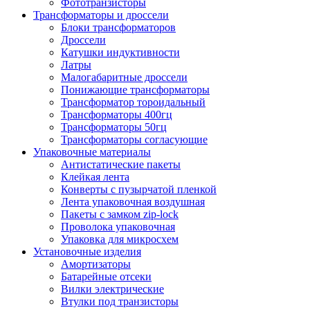
Фототранзисторы
Трансформаторы и дроссели
Блоки трансформаторов
Дроссели
Катушки индуктивности
Латры
Малогабаритные дроссели
Понижающие трансформаторы
Трансформатор тороидальный
Трансформаторы 400гц
Трансформаторы 50гц
Трансформаторы согласующие
Упаковочные материалы
Антистатические пакеты
Клейкая лента
Конверты с пузырчатой пленкой
Лента упаковочная воздушная
Пакеты с замком zip-lock
Проволока упаковочная
Упаковка для микросхем
Установочные изделия
Амортизаторы
Батарейные отсеки
Вилки электрические
Втулки под транзисторы