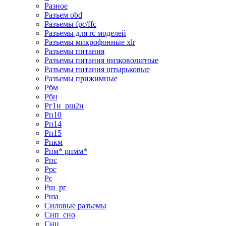
Разное
Разъем obd
Разъемы fpc/ffc
Разъемы для rc моделей
Разъемы микрофонные xlr
Разъемы питания
Разъемы питания низковольтные
Разъемы питания штырьковые
Разъемы прижимные
Рбм
Рбн
Рг1н_рш2н
Рп10
Рп14
Рп15
Рпкм
Рпм* рпмм*
Рпс
Ррс
Рс
Рш_рг
Рша
Силовые разъемы
Снп_сно
Снц