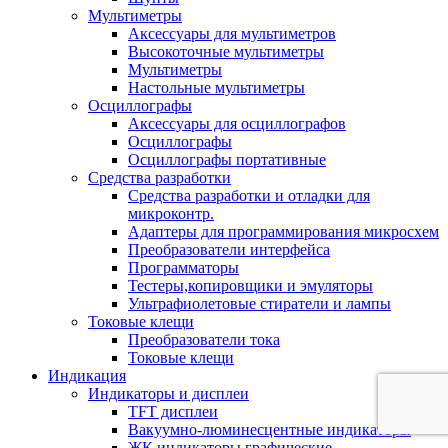
Мультиметры
Аксессуары для мультиметров
Высокоточные мультиметры
Мультиметры
Настольные мультиметры
Осциллографы
Аксессуары для осциллографов
Осциллографы
Осциллографы портативные
Средства разработки
Cредства разработки и отладки для
микроконтр.
Адаптеры для программирования микросхем
Преобразователи интерфейса
Программаторы
Тестеры,копировщики и эмуляторы
Ультрафиолетовые стиратели и лампы
Токовые клещи
Преобразователи тока
Токовые клещи
Индикация
Индикаторы и дисплеи
TFT дисплеи
Вакуумно-люминесцентные индикаторы
ЖК индикаторы графические