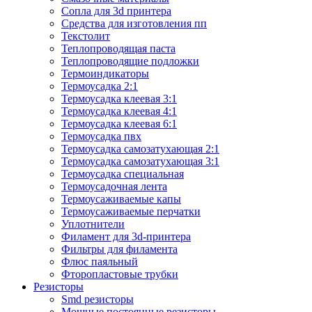
Сопла для 3d принтера
Средства для изготовления пп
Текстолит
Теплопроводящая паста
Теплопроводящие подложки
Термоиндикаторы
Термоусадка 2:1
Термоусадка клеевая 3:1
Термоусадка клеевая 4:1
Термоусадка клеевая 6:1
Термоусадка пвх
Термоусадка самозатухающая 2:1
Термоусадка самозатухающая 3:1
Термоусадка специальная
Термоусадочная лента
Термоусаживаемые капы
Термоусаживаемые перчатки
Уплотнители
Филамент для 3d-принтера
Фильтры для филамента
Флюс паяльный
Фторопластовые трубки
Резисторы
Smd резисторы
Мощные постоянные резисторы