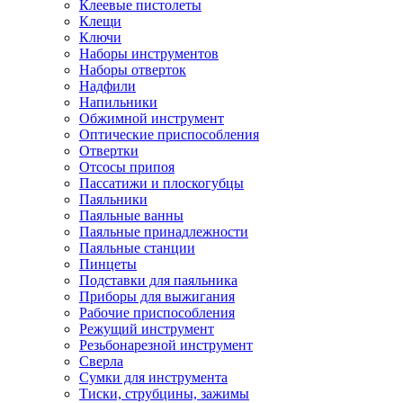
Клеевые пистолеты
Клещи
Ключи
Наборы инструментов
Наборы отверток
Надфили
Напильники
Обжимной инструмент
Оптические приспособления
Отвертки
Отсосы припоя
Пассатижи и плоскогубцы
Паяльники
Паяльные ванны
Паяльные принадлежности
Паяльные станции
Пинцеты
Подставки для паяльника
Приборы для выжигания
Рабочие приспособления
Режущий инструмент
Резьбонарезной инструмент
Сверла
Сумки для инструмента
Тиски, струбцины, зажимы