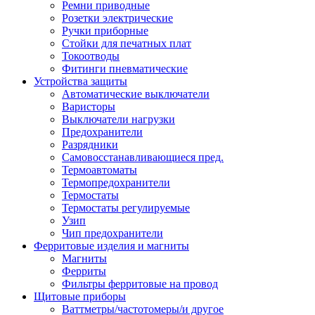
Ремни приводные
Розетки электрические
Ручки приборные
Стойки для печатных плат
Токоотводы
Фитинги пневматические
Устройства защиты
Автоматические выключатели
Варисторы
Выключатели нагрузки
Предохранители
Разрядники
Самовосстанавливающиеся пред.
Термоавтоматы
Термопредохранители
Термостаты
Термостаты регулируемые
Узип
Чип предохранители
Ферритовые изделия и магниты
Магниты
Ферриты
Фильтры ферритовые на провод
Щитовые приборы
Ваттметры/частотомеры/и другое