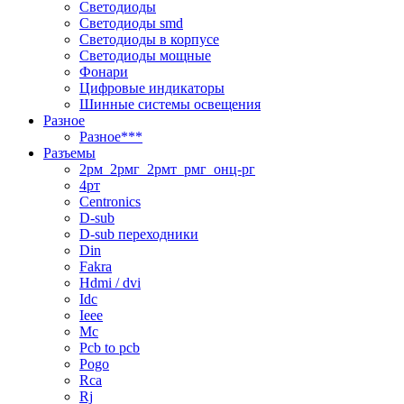
Светодиоды
Светодиоды smd
Светодиоды в корпусе
Светодиоды мощные
Фонари
Цифровые индикаторы
Шинные системы освещения
Разное
Разное***
Разъемы
2рм_2рмг_2рмт_рмг_онц-рг
4рт
Centronics
D-sub
D-sub переходники
Din
Fakra
Hdmi / dvi
Idc
Ieee
Mc
Pcb to pcb
Pogo
Rca
Rj