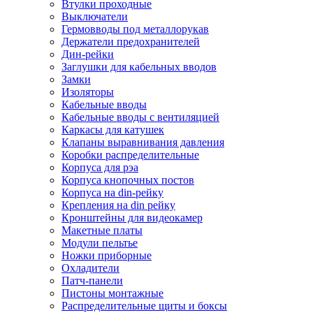
Втулки проходные
Выключатели
Гермовводы под металлорукав
Держатели предохранителей
Дин-рейки
Заглушки для кабельных вводов
Замки
Изоляторы
Кабельные вводы
Кабельные вводы с вентиляцией
Каркасы для катушек
Клапаны выравнивания давления
Коробки распределительные
Корпуса для рэа
Корпуса кнопочных постов
Корпуса на din-рейку
Крепления на din рейку
Кронштейны для видеокамер
Макетные платы
Модули пельтье
Ножки приборные
Охладители
Патч-панели
Пистоны монтажные
Распределительные щиты и боксы