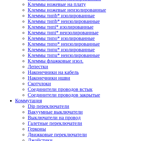
Клеммы ножевые на плату
Клеммы ножевые неизолированные
Клеммы типb* изолированные
Клеммы типb* неизолированные
Клеммы типi* изолированные
Клеммы типi* неизолированные
Клеммы типo* изолированные
Клеммы типo* неизолированные
Клеммы типu* изолированные
Клеммы типu* неизолированные
Клеммы флажковые изол.
Лепестки
Наконечники на кабель
Наконечники ншви
Скотчлоки
Соединители проводов встык
Соединители проводов закрытые
Коммутация
Dip переключатели
Вакуумные выключатели
Выключатели на провод
Галетные переключатели
Герконы
Движковые переключатели
Джойстики