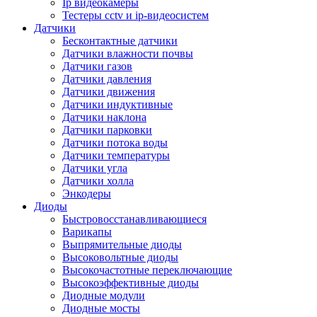
Ip видеокамеры
Тестеры cctv и ip-видеосистем
Датчики
Бесконтактные датчики
Датчики влажности почвы
Датчики газов
Датчики давления
Датчики движения
Датчики индуктивные
Датчики наклона
Датчики парковки
Датчики потока воды
Датчики температуры
Датчики угла
Датчики холла
Энкодеры
Диоды
Быстровосстанавливающиеся
Варикапы
Выпрямительные диоды
Высоковольтные диоды
Высокочастотные переключающие
Высокоэффективные диоды
Диодные модули
Диодные мосты