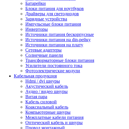
Батарейки
Блоки питания для ноутбуков
Драйверы для светодиодов
Зарядные устройства
Импульсные блоки питания
Инверторы
Источники питания бескорпусные
Источники питания на din-рейку
Источники питания на плату
Сетевые адаптеры
Солнечные панели
Трансформаторные блоки питания
Усилители постоянного тока
Фотоэлектрические модули
Кабельная продукция
Hdmi / dvi шнуры
Акустический кабель
Аудио / видео шнуры
Витая пара
Кабель силовой
Коаксиальный кабель
Компьютерные шнуры
Межплатные кабели питания
Оптический кабель и шнуры
Провод монтажный