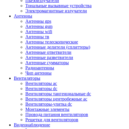
Пьезоизлучатели
Тональные вызывные устройства
Электромагнитные излучатели
Антенны
Антенны gps
Антенны gsm
Антенны wifi
Антенны тв
Антенны телескопические
Антенные делители (сплиттеры)
Антенные ответвители
Антенные разветвители
Антенные сумматоры
Радиоантенны
Чип антенны
Вентиляторы
Вентиляторы ac
Вентиляторы dc
Вентиляторы тангенциальные dc
Вентиляторы центробежные ac
Вентиляторы-улитка dc
Монтажные элементы
Провода питания вентиляторов
Решетки для вентиляторов
Видеонаблюдение