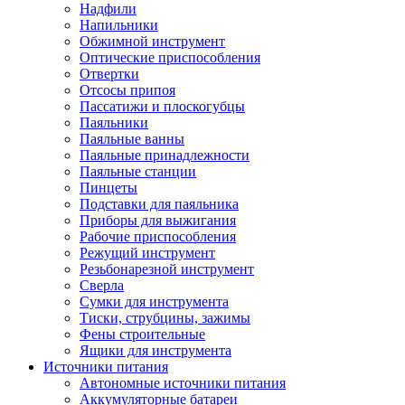
Надфили
Напильники
Обжимной инструмент
Оптические приспособления
Отвертки
Отсосы припоя
Пассатижи и плоскогубцы
Паяльники
Паяльные ванны
Паяльные принадлежности
Паяльные станции
Пинцеты
Подставки для паяльника
Приборы для выжигания
Рабочие приспособления
Режущий инструмент
Резьбонарезной инструмент
Сверла
Сумки для инструмента
Тиски, струбцины, зажимы
Фены строительные
Ящики для инструмента
Источники питания
Автономные источники питания
Аккумуляторные батареи