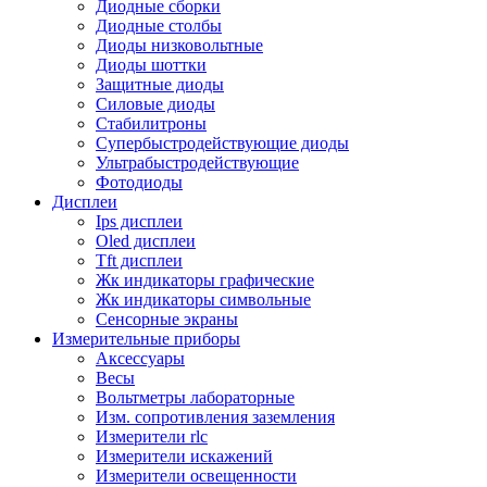
Диодные сборки
Диодные столбы
Диоды низковольтные
Диоды шоттки
Защитные диоды
Силовые диоды
Стабилитроны
Супербыстродействующие диоды
Ультрабыстродействующие
Фотодиоды
Дисплеи
Ips дисплеи
Oled дисплеи
Tft дисплеи
Жк индикаторы графические
Жк индикаторы символьные
Сенсорные экраны
Измерительные приборы
Аксессуары
Весы
Вольтметры лабораторные
Изм. сопротивления заземления
Измерители rlc
Измерители искажений
Измерители освещенности