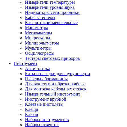
Измерители температуры
Измерители уровня звука
Индикаторы сети,пробники
Кабель-тестеры
Клещи токоизмерительные
Манометры
Мегаомметры
Микроскопы
Миливольтметры
Мультиметры
Осциллографы
Тестеры световых приборов
Инструмент
Антистатика
Биты и насадки для шуруповерта
Граверы / бормашины
Для зачистки и обрезки кабеля
Для монтажа кабельных стяжек
Измерительный инструмент
Инструмент врубной
Клеевые пистолеты
Клещи
Ключи
Наборы инструментов
Наборы отверток