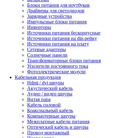
Блоки питания для ноутбуков
Драйверы для светодиодов
Зарядные устройства
Импульсные блоки питания
Инверторы
Источники питания бескорпусные
Источники питания на din-рейку
Источники питания на плату
Сетевые адаптеры
Солнечные панели
Трансформаторные блоки питания
Усилители постоянного тока
Фотоэлектрические модули
Кабельная продукция
Hdmi / dvi шнуры
Акустический кабель
Аудио / видео шнуры
Витая пара
Кабель силовой
Коаксиальный кабель
Компьютерные шнуры
Межплатные кабели питания
Оптический кабель и шнуры
Провод монтажный