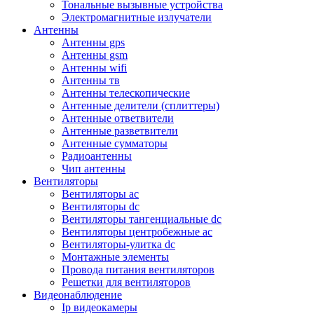
Тональные вызывные устройства
Электромагнитные излучатели
Антенны
Антенны gps
Антенны gsm
Антенны wifi
Антенны тв
Антенны телескопические
Антенные делители (сплиттеры)
Антенные ответвители
Антенные разветвители
Антенные сумматоры
Радиоантенны
Чип антенны
Вентиляторы
Вентиляторы ac
Вентиляторы dc
Вентиляторы тангенциальные dc
Вентиляторы центробежные ac
Вентиляторы-улитка dc
Монтажные элементы
Провода питания вентиляторов
Решетки для вентиляторов
Видеонаблюдение
Ip видеокамеры