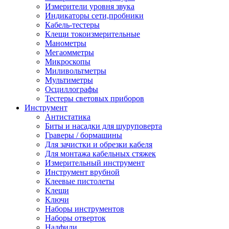
Измерители уровня звука
Индикаторы сети,пробники
Кабель-тестеры
Клещи токоизмерительные
Манометры
Мегаомметры
Микроскопы
Миливольтметры
Мультиметры
Осциллографы
Тестеры световых приборов
Инструмент
Антистатика
Биты и насадки для шуруповерта
Граверы / бормашины
Для зачистки и обрезки кабеля
Для монтажа кабельных стяжек
Измерительный инструмент
Инструмент врубной
Клеевые пистолеты
Клещи
Ключи
Наборы инструментов
Наборы отверток
Надфили