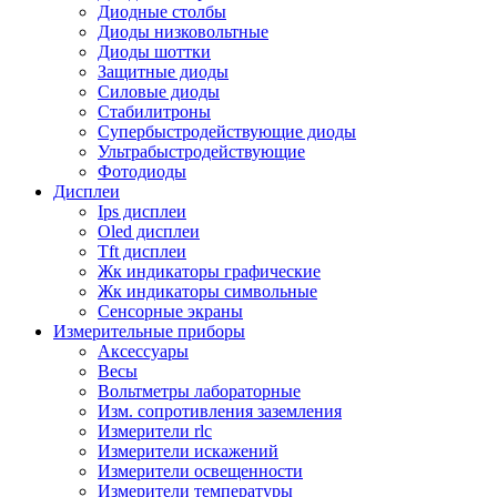
Диодные столбы
Диоды низковольтные
Диоды шоттки
Защитные диоды
Силовые диоды
Стабилитроны
Супербыстродействующие диоды
Ультрабыстродействующие
Фотодиоды
Дисплеи
Ips дисплеи
Oled дисплеи
Tft дисплеи
Жк индикаторы графические
Жк индикаторы символьные
Сенсорные экраны
Измерительные приборы
Аксессуары
Весы
Вольтметры лабораторные
Изм. сопротивления заземления
Измерители rlc
Измерители искажений
Измерители освещенности
Измерители температуры