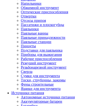
Напильники
Обжимной инструмент
Оптические приспособления
Отвертки
Отсосы припоя
Пассатижи и плоскогубцы
Паяльники
Паяльные ванны
Паяльные принадлежности
Паяльные станции
Пинцеты
Подставки для паяльника
Приборы для выжигания
Рабочие приспособления
Режущий инструмент
Резьбонарезной инструмент
Сверла
Сумки для инструмента
Тиски, струбцины, зажимы
Фены строительные
Ящики для инструмента
Источники питания
Автономные источники питания
Аккумуляторные батареи
Батарейки