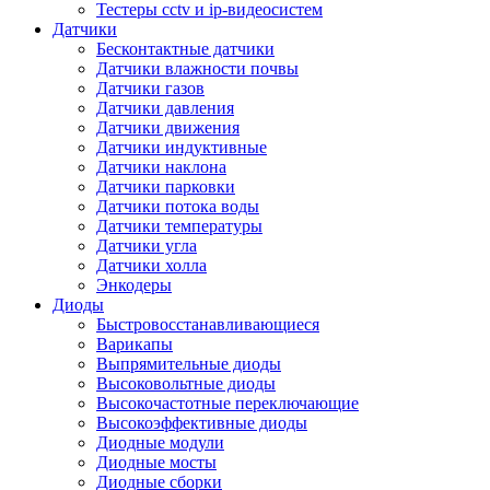
Тестеры cctv и ip-видеосистем
Датчики
Бесконтактные датчики
Датчики влажности почвы
Датчики газов
Датчики давления
Датчики движения
Датчики индуктивные
Датчики наклона
Датчики парковки
Датчики потока воды
Датчики температуры
Датчики угла
Датчики холла
Энкодеры
Диоды
Быстровосстанавливающиеся
Варикапы
Выпрямительные диоды
Высоковольтные диоды
Высокочастотные переключающие
Высокоэффективные диоды
Диодные модули
Диодные мосты
Диодные сборки