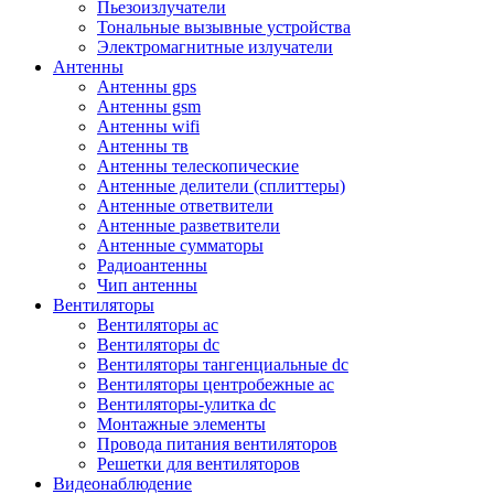
Пьезоизлучатели
Тональные вызывные устройства
Электромагнитные излучатели
Антенны
Антенны gps
Антенны gsm
Антенны wifi
Антенны тв
Антенны телескопические
Антенные делители (сплиттеры)
Антенные ответвители
Антенные разветвители
Антенные сумматоры
Радиоантенны
Чип антенны
Вентиляторы
Вентиляторы ac
Вентиляторы dc
Вентиляторы тангенциальные dc
Вентиляторы центробежные ac
Вентиляторы-улитка dc
Монтажные элементы
Провода питания вентиляторов
Решетки для вентиляторов
Видеонаблюдение