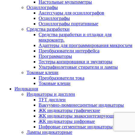
Настольные мультиметры
Осциллографы
Аксессуары для осциллографов
Осциллографы
Осциллографы портативные
Средства разработки
Cредства разработки и отладки для
микроконтр.
Адаптеры для программирования микросхем
Преобразователи интерфейса
Программаторы
Тестеры,копировщики и эмуляторы
Ультрафиолетовые стиратели и лампы
Токовые клещи
Преобразователи тока
Токовые клещи
Индикация
Индикаторы и дисплеи
TFT дисплеи
Вакуумно-люминесцентные индикаторы
ЖК индикаторы графические
ЖК индикаторы знакосинтезирующие
ЖК индикаторы цифровые
Цифровые сегментные индикаторы
Лампы индикаторные