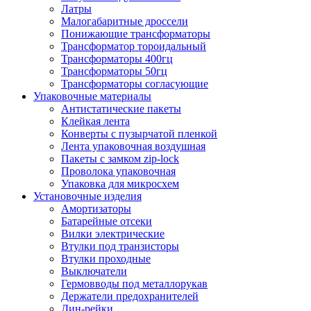
Латры
Малогабаритные дроссели
Понижающие трансформаторы
Трансформатор тороидальный
Трансформаторы 400гц
Трансформаторы 50гц
Трансформаторы согласующие
Упаковочные материалы
Антистатические пакеты
Клейкая лента
Конверты с пузырчатой пленкой
Лента упаковочная воздушная
Пакеты с замком zip-lock
Проволока упаковочная
Упаковка для микросхем
Установочные изделия
Амортизаторы
Батарейные отсеки
Вилки электрические
Втулки под транзисторы
Втулки проходные
Выключатели
Гермовводы под металлорукав
Держатели предохранителей
Дин-рейки