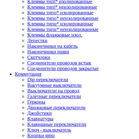
Клеммы типi* изолированные
Клеммы типi* неизолированные
Клеммы типo* изолированные
Клеммы типo* неизолированные
Клеммы типu* изолированные
Клеммы типu* неизолированные
Клеммы флажковые изол.
Лепестки
Наконечники на кабель
Наконечники ншви
Скотчлоки
Соединители проводов встык
Соединители проводов закрытые
Коммутация
Dip переключатели
Вакуумные выключатели
Выключатели на провод
Галетные переключатели
Герконы
Движковые переключатели
Джойстики
Клавиатуры
Клавишные переключатели
Ключ - выключатель
Кнопки gmsi