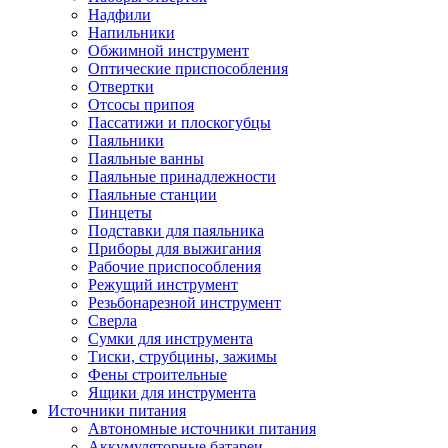
Надфили
Напильники
Обжимной инструмент
Оптические приспособления
Отвертки
Отсосы припоя
Пассатижи и плоскогубцы
Паяльники
Паяльные ванны
Паяльные принадлежности
Паяльные станции
Пинцеты
Подставки для паяльника
Приборы для выжигания
Рабочие приспособления
Режущий инструмент
Резьбонарезной инструмент
Сверла
Сумки для инструмента
Тиски, струбцины, зажимы
Фены строительные
Ящики для инструмента
Источники питания
Автономные источники питания
Аккумуляторные батареи