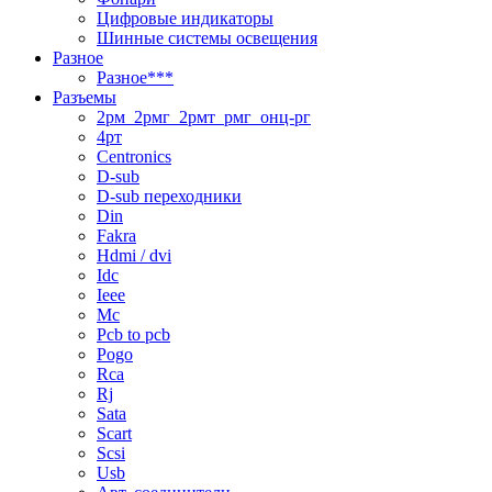
Цифровые индикаторы
Шинные системы освещения
Разное
Разное***
Разъемы
2рм_2рмг_2рмт_рмг_онц-рг
4рт
Centronics
D-sub
D-sub переходники
Din
Fakra
Hdmi / dvi
Idc
Ieee
Mc
Pcb to pcb
Pogo
Rca
Rj
Sata
Scart
Scsi
Usb