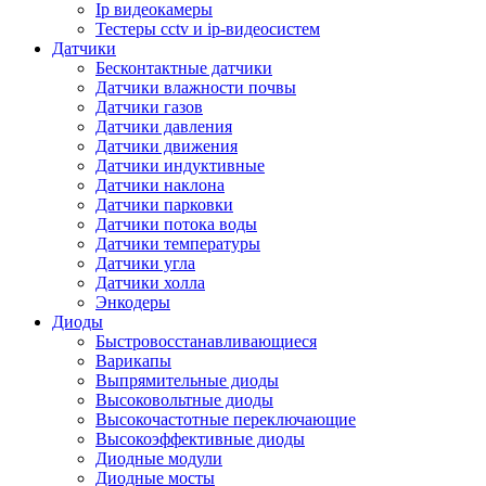
Ip видеокамеры
Тестеры cctv и ip-видеосистем
Датчики
Бесконтактные датчики
Датчики влажности почвы
Датчики газов
Датчики давления
Датчики движения
Датчики индуктивные
Датчики наклона
Датчики парковки
Датчики потока воды
Датчики температуры
Датчики угла
Датчики холла
Энкодеры
Диоды
Быстровосстанавливающиеся
Варикапы
Выпрямительные диоды
Высоковольтные диоды
Высокочастотные переключающие
Высокоэффективные диоды
Диодные модули
Диодные мосты