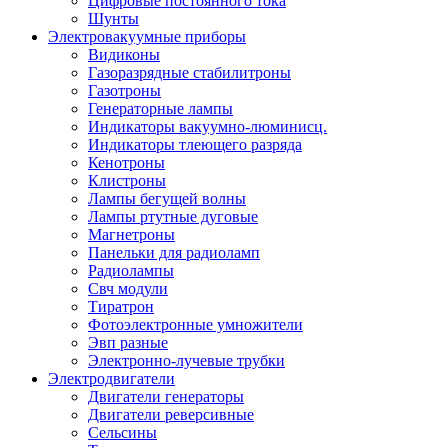
Цифровые постоянного тока
Шунты
Электровакуумные приборы
Видиконы
Газоразрядные стабилитроны
Газотроны
Генераторные лампы
Индикаторы вакуумно-люминисц.
Индикаторы тлеющего разряда
Кенотроны
Клистроны
Лампы бегущей волны
Лампы ртутные дуговые
Магнетроны
Панельки для радиоламп
Радиолампы
Свч модули
Тиратрон
Фотоэлектронные умножители
Эвп разные
Электронно-лучевые трубки
Электродвигатели
Двигатели генераторы
Двигатели реверсивные
Сельсины