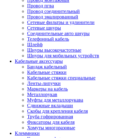
Провод монтажный
Провод пгва
Провод соединительный
Провод эмалированный
Сетевые фильтры и удлинители
Сетевые шнуры
Соединительные авто шнуры
Телефонный кабель
Шлейф
Шнуры высокочастотные
Шнуры для мобильных устройств
Кабельные аксессуары
Бандаж кабельный
Кабельные стяжки
Кабельные стяжки специальные
Ленты-липучки
Маркеры на кабель
Металлорукав
Муфты для металлорукава
Сдвижные вкладыши
Скобы для крепления кабеля
Труба гофрированная
Фиксаторы для кабеля
Хомуты многоразовые
Клеммники