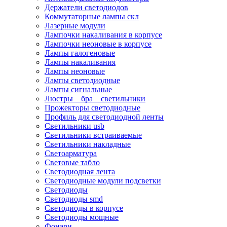
Держатели светодиодов
Коммутаторные лампы скл
Лазерные модули
Лампочки накаливания в корпусе
Лампочки неоновые в корпусе
Лампы галогеновые
Лампы накаливания
Лампы неоновые
Лампы светодиодные
Лампы сигнальные
Люстры _ бра _ светильники
Прожекторы светодиодные
Профиль для светодиодной ленты
Светильники usb
Светильники встраиваемые
Светильники накладные
Светоарматура
Световые табло
Светодиодная лента
Светодиодные модули подсветки
Светодиоды
Светодиоды smd
Светодиоды в корпусе
Светодиоды мощные
Фонари