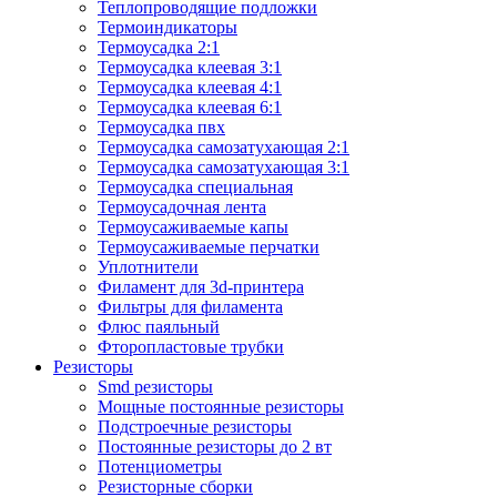
Теплопроводящие подложки
Термоиндикаторы
Термоусадка 2:1
Термоусадка клеевая 3:1
Термоусадка клеевая 4:1
Термоусадка клеевая 6:1
Термоусадка пвх
Термоусадка самозатухающая 2:1
Термоусадка самозатухающая 3:1
Термоусадка специальная
Термоусадочная лента
Термоусаживаемые капы
Термоусаживаемые перчатки
Уплотнители
Филамент для 3d-принтера
Фильтры для филамента
Флюс паяльный
Фторопластовые трубки
Резисторы
Smd резисторы
Мощные постоянные резисторы
Подстроечные резисторы
Постоянные резисторы до 2 вт
Потенциометры
Резисторные сборки