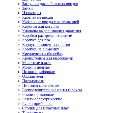
Заглушки для кабельных вводов
Замки
Изоляторы
Кабельные вводы
Кабельные вводы с вентиляцией
Каркасы для катушек
Клапаны выравнивания давления
Коробки распределительные
Корпуса для рэа
Корпуса кнопочных постов
Корпуса на din-рейку
Крепления на din рейку
Кронштейны для видеокамер
Макетные платы
Модули пельтье
Ножки приборные
Охладители
Патч-панели
Пистоны монтажные
Распределительные щиты и боксы
Ремни приводные
Розетки электрические
Ручки приборные
Стойки для печатных плат
Токоотводы