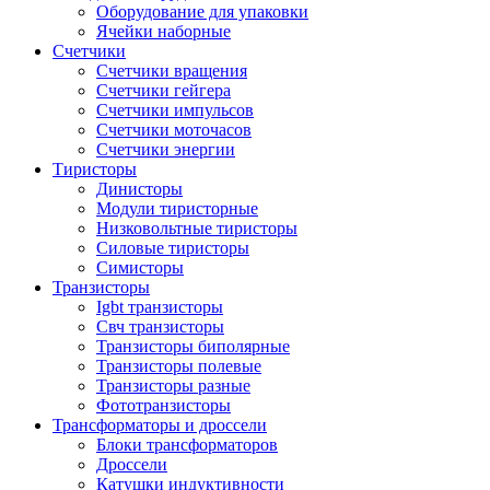
Оборудование для упаковки
Ячейки наборные
Счетчики
Счетчики вращения
Счетчики гейгера
Счетчики импульсов
Счетчики моточасов
Счетчики энергии
Тиристоры
Динисторы
Модули тиристорные
Низковольтные тиристоры
Силовые тиристоры
Симисторы
Транзисторы
Igbt транзисторы
Свч транзисторы
Транзисторы биполярные
Транзисторы полевые
Транзисторы разные
Фототранзисторы
Трансформаторы и дроссели
Блоки трансформаторов
Дроссели
Катушки индуктивности