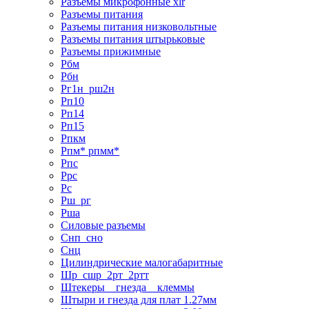
Разъемы микрофонные xlr
Разъемы питания
Разъемы питания низковольтные
Разъемы питания штырьковые
Разъемы прижимные
Рбм
Рбн
Рг1н_рш2н
Рп10
Рп14
Рп15
Рпкм
Рпм* рпмм*
Рпс
Ррс
Рс
Рш_рг
Рша
Силовые разъемы
Снп_сно
Снц
Цилиндрические малогабаритные
Шр_сшр_2рт_2ртт
Штекеры _ гнезда _ клеммы
Штыри и гнезда для плат 1.27мм