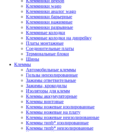
Клеммники degson
Клеммники wago
Клеммники аналог wago
Клеммники барьерные
Клеммники нажимные
Клеммники разрывные
Клеммные колодки
Клеммные колодки на динрейку
Платы монтажные
Соединительные платы
Терминальные блоки
Шины
Клеммы
Автомобильные клеммы
Гильзы неизолированные
Зажимы ответвительные
Зажимы, крокодилы
Изоляторы для клемм
Клеммы аккумуляторные
Клеммы винтовые
Клеммы ножевые изолированные
Клеммы ножевые на плату
Клеммы ножевые неизолированные
Клеммы типb* изолированные
Клеммы типb* неизолированные