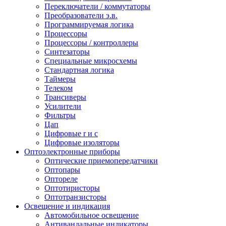
Переключатели / коммутаторы
Преобразователи э.в.
Программируемая логика
Процессоры
Процессоры / контроллеры
Синтезаторы
Специальные микросхемы
Стандартная логика
Таймеры
Телеком
Трансиверы
Усилители
Фильтры
Цап
Цифровые r и c
Цифровые изоляторы
Оптоэлектронные приборы
Оптические приемопередатчики
Оптопары
Оптореле
Оптотиристоры
Оптотранзисторы
Освещение и индикация
Автомобильное освещение
Антивандальные индикаторы