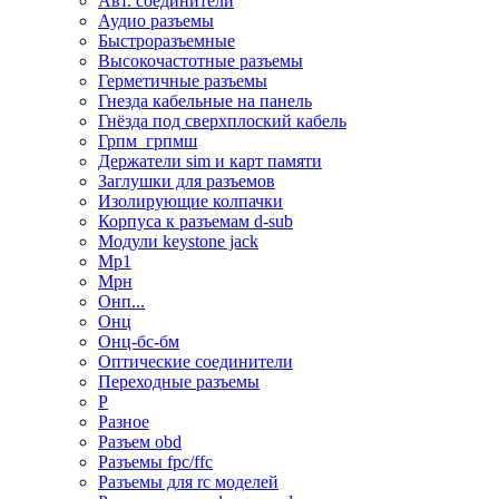
Авт. соединители
Аудио разъемы
Быстроразъемные
Высокочастотные разъемы
Герметичные разъемы
Гнезда кабельные на панель
Гнёзда под сверхплоский кабель
Грпм_грпмш
Держатели sim и карт памяти
Заглушки для разъемов
Изолирующие колпачки
Корпуса к разъемам d-sub
Модули keystone jack
Мр1
Мрн
Онп...
Онц
Онц-бс-бм
Оптические соединители
Переходные разъемы
Р
Разное
Разъем obd
Разъемы fpc/ffc
Разъемы для rc моделей