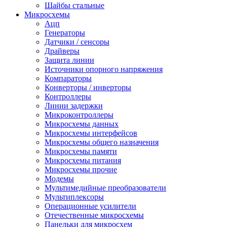
Шайбы стальные
Микросхемы
Ацп
Генераторы
Датчики / сенсоры
Драйверы
Защита линии
Источники опорного напряжения
Компараторы
Конверторы / инверторы
Контроллеры
Линии задержки
Микроконтроллеры
Микросхемы данных
Микросхемы интерфейсов
Микросхемы общего назначения
Микросхемы памяти
Микросхемы питания
Микросхемы прочие
Модемы
Мультимедийные преобразователи
Мультиплексоры
Операционные усилители
Отечественные микросхемы
Панельки для микросхем