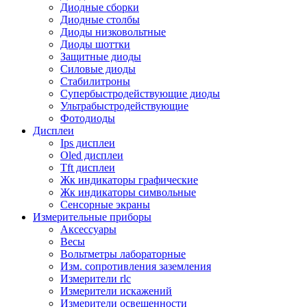
Диодные сборки
Диодные столбы
Диоды низковольтные
Диоды шоттки
Защитные диоды
Силовые диоды
Стабилитроны
Супербыстродействующие диоды
Ультрабыстродействующие
Фотодиоды
Дисплеи
Ips дисплеи
Oled дисплеи
Tft дисплеи
Жк индикаторы графические
Жк индикаторы символьные
Сенсорные экраны
Измерительные приборы
Аксессуары
Весы
Вольтметры лабораторные
Изм. сопротивления заземления
Измерители rlc
Измерители искажений
Измерители освещенности