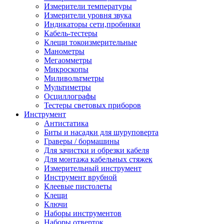
Измерители температуры
Измерители уровня звука
Индикаторы сети,пробники
Кабель-тестеры
Клещи токоизмерительные
Манометры
Мегаомметры
Микроскопы
Миливольтметры
Мультиметры
Осциллографы
Тестеры световых приборов
Инструмент
Антистатика
Биты и насадки для шуруповерта
Граверы / бормашины
Для зачистки и обрезки кабеля
Для монтажа кабельных стяжек
Измерительный инструмент
Инструмент врубной
Клеевые пистолеты
Клещи
Ключи
Наборы инструментов
Наборы отверток