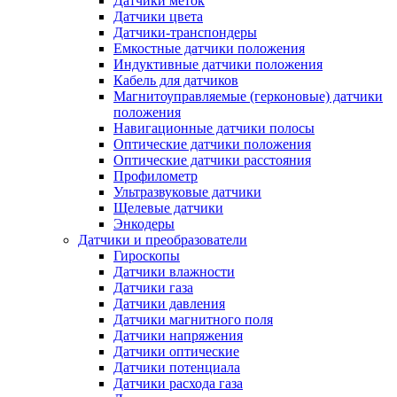
Датчики меток
Датчики цвета
Датчики-транспондеры
Емкостные датчики положения
Индуктивные датчики положения
Кабель для датчиков
Магнитоуправляемые (герконовые) датчики
положения
Навигационные датчики полосы
Оптические датчики положения
Оптические датчики расстояния
Профилометр
Ультразвуковые датчики
Щелевые датчики
Энкодеры
Датчики и преобразователи
Гироскопы
Датчики влажности
Датчики газа
Датчики давления
Датчики магнитного поля
Датчики напряжения
Датчики оптические
Датчики потенциала
Датчики расхода газа