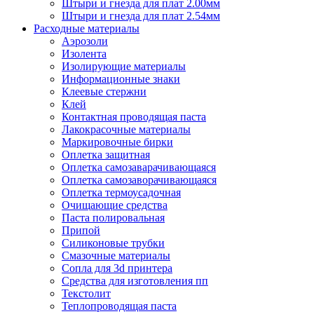
Штыри и гнезда для плат 2.00мм
Штыри и гнезда для плат 2.54мм
Расходные материалы
Аэрозоли
Изолента
Изолирующие материалы
Информационные знаки
Клеевые стержни
Клей
Контактная проводящая паста
Лакокрасочные материалы
Маркировочные бирки
Оплетка защитная
Оплетка самозаварачивающаяся
Оплетка самозаворачивающаяся
Оплетка термоусадочная
Очищающие средства
Паста полировальная
Припой
Силиконовые трубки
Смазочные материалы
Сопла для 3d принтера
Средства для изготовления пп
Текстолит
Теплопроводящая паста