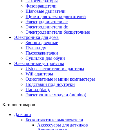
Тахогенераторы
Фазовращатели
Шаговые двигатели
Щетки для электродвигателей
Электродвигатели ac
Электродвигатели dc
Электродвигатели бесщеточные
Электроника для дома
Звонки дверные
Пульты ду
Пьезозажигалки
Сушилки для обуви
Электронные устройства
Usb разветвители и адаптеры
Wifi адаптеры
Одноплатные и мини компьютеры
Подставки под ноутбуки
Цап-ы (dac).
Электронные модули (arduino)
Каталог товаров
Датчики
Бесконтактные выключатели
Аксессуары для датчиков