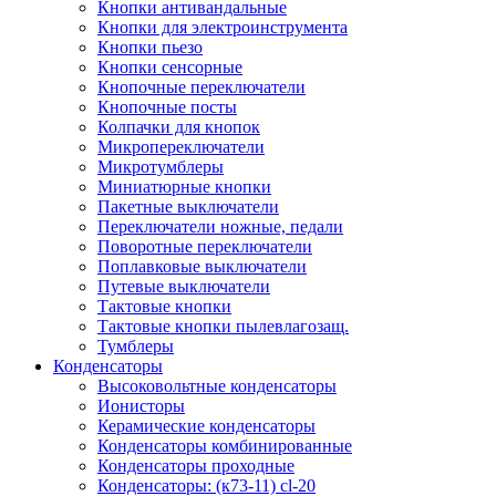
Кнопки антивандальные
Кнопки для электроинструмента
Кнопки пьезо
Кнопки сенсорные
Кнопочные переключатели
Кнопочные посты
Колпачки для кнопок
Микропереключатели
Микротумблеры
Миниатюрные кнопки
Пакетные выключатели
Переключатели ножные, педали
Поворотные переключатели
Поплавковые выключатели
Путевые выключатели
Тактовые кнопки
Тактовые кнопки пылевлагозащ.
Тумблеры
Конденсаторы
Высоковольтные конденсаторы
Ионисторы
Керамические конденсаторы
Конденсаторы комбинированные
Конденсаторы проходные
Конденсаторы: (к73-11) cl-20