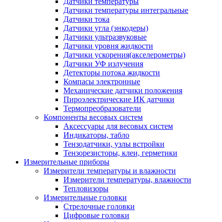
Датчики температуры
Датчики температуры интегральные
Датчики тока
Датчики угла (энкодеры)
Датчики ультразвуковые
Датчики уровня жидкости
Датчики ускорения(акселерометры)
Датчики УФ излучения
Детекторы потока жидкости
Компасы электронные
Механические датчики положения
Пироэлектрические ИК датчики
Термопреобразователи
Компоненты весовых систем
Аксессуары для весовых систем
Индикаторы, табло
Тензодатчики, узлы встройки
Тензорезисторы, клеи, герметики
Измерительные приборы
Измерители температуры и влажности
Измерители температуры, влажности
Тепловизоры
Измерительные головки
Стрелочные головки
Цифровые головки