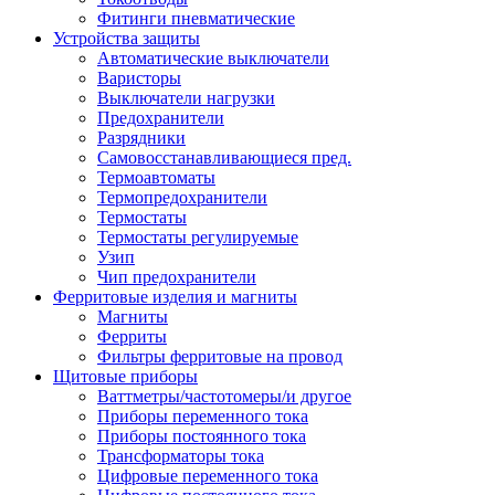
Фитинги пневматические
Устройства защиты
Автоматические выключатели
Варисторы
Выключатели нагрузки
Предохранители
Разрядники
Самовосстанавливающиеся пред.
Термоавтоматы
Термопредохранители
Термостаты
Термостаты регулируемые
Узип
Чип предохранители
Ферритовые изделия и магниты
Магниты
Ферриты
Фильтры ферритовые на провод
Щитовые приборы
Ваттметры/частотомеры/и другое
Приборы переменного тока
Приборы постоянного тока
Трансформаторы тока
Цифровые переменного тока