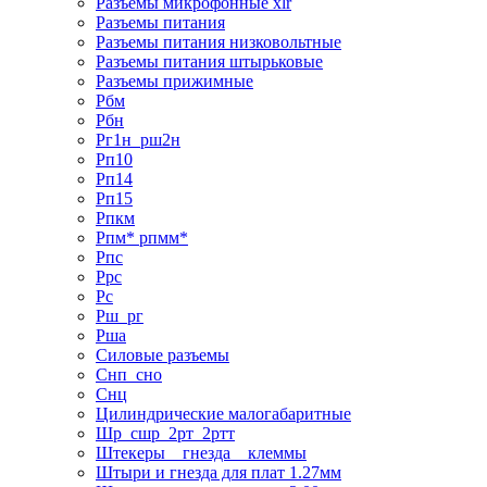
Разъемы микрофонные xlr
Разъемы питания
Разъемы питания низковольтные
Разъемы питания штырьковые
Разъемы прижимные
Рбм
Рбн
Рг1н_рш2н
Рп10
Рп14
Рп15
Рпкм
Рпм* рпмм*
Рпс
Ррс
Рс
Рш_рг
Рша
Силовые разъемы
Снп_сно
Снц
Цилиндрические малогабаритные
Шр_сшр_2рт_2ртт
Штекеры _ гнезда _ клеммы
Штыри и гнезда для плат 1.27мм