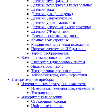
Датчики температуры
Датчики температуры интегральные
Датчики тока
Датчики угла (энкодеры)
Датчики ультразвуковые
Датчики уровня жидкости
Датчики ускорения(акселерометры)
Датчики УФ излучения
Детекторы потока жидкости
Компасы электронные
Механические датчики положения
Пироэлектрические ИК датчики
Термопреобразователи
Компоненты весовых систем
Аксессуары для весовых систем
Индикаторы, табло
Тензодатчики, узлы встройки
Тензорезисторы, клеи, герметики
Измерительные приборы
Измерители температуры и влажности
Измерители температуры, влажности
Тепловизоры
Измерительные головки
Стрелочные головки
Цифровые головки