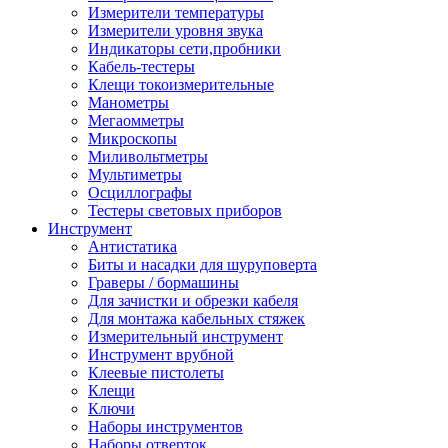
Измерители температуры
Измерители уровня звука
Индикаторы сети,пробники
Кабель-тестеры
Клещи токоизмерительные
Манометры
Мегаомметры
Микроскопы
Миливольтметры
Мультиметры
Осциллографы
Тестеры световых приборов
Инструмент
Антистатика
Биты и насадки для шуруповерта
Граверы / бормашины
Для зачистки и обрезки кабеля
Для монтажа кабельных стяжек
Измерительный инструмент
Инструмент врубной
Клеевые пистолеты
Клещи
Ключи
Наборы инструментов
Наборы отверток