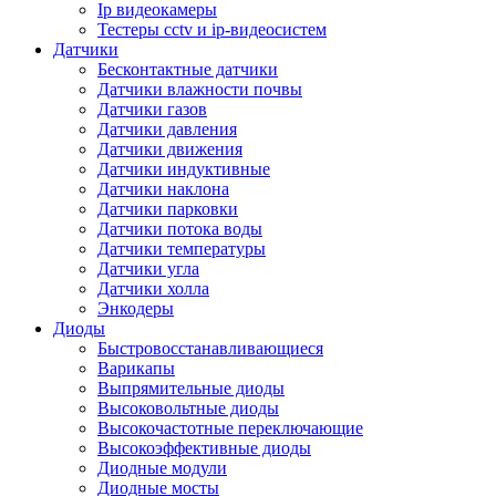
Ip видеокамеры
Тестеры cctv и ip-видеосистем
Датчики
Бесконтактные датчики
Датчики влажности почвы
Датчики газов
Датчики давления
Датчики движения
Датчики индуктивные
Датчики наклона
Датчики парковки
Датчики потока воды
Датчики температуры
Датчики угла
Датчики холла
Энкодеры
Диоды
Быстровосстанавливающиеся
Варикапы
Выпрямительные диоды
Высоковольтные диоды
Высокочастотные переключающие
Высокоэффективные диоды
Диодные модули
Диодные мосты