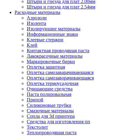
Штыри и гнезда для плат 2.00мм
Штыри и гнезда для плат 2.54мм
Расходные материалы
Аэрозоли
Изолента
Изолирующие материалы
Информационные знаки
Клеевые стержни
Клей
Контактная проводящая паста
Лакокрасочные материалы
Маркировочные бирки
Оплетка защитная
Оплетка самозаварачивающаяся
Оплетка самозаворачивающаяся
Оплетка термоусадочная
Очищающие средства
Паста полировальная
Припой
Силиконовые трубки
Смазочные материалы
Сопла для 3d принтера
Средства для изготовления пп
Текстолит
Теплопроводящая паста