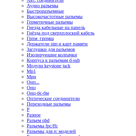
Авт. соединители
Аудио разъемы
Быстроразъемные
Высокочастотные разъемы
Герметичные разъемы
Гнезда кабельные на панель
Гнёзда под сверхплоский кабель
Грпм_грпмш
Держатели sim и карт памяти
Заглушки для разъемов
Изолирующие колпачки
Корпуса к разъемам d-sub
Модули keystone jack
Мр1
Мрн
Онп...
Онц
Онц-бс-бм
Оптические соединители
Переходные разъемы
Р
Разное
Разъем obd
Разъемы fpc/ffc
Разъемы для rc моделей