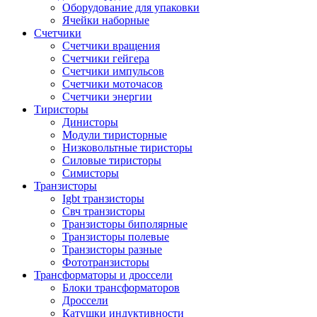
Оборудование для упаковки
Ячейки наборные
Счетчики
Счетчики вращения
Счетчики гейгера
Счетчики импульсов
Счетчики моточасов
Счетчики энергии
Тиристоры
Динисторы
Модули тиристорные
Низковольтные тиристоры
Силовые тиристоры
Симисторы
Транзисторы
Igbt транзисторы
Свч транзисторы
Транзисторы биполярные
Транзисторы полевые
Транзисторы разные
Фототранзисторы
Трансформаторы и дроссели
Блоки трансформаторов
Дроссели
Катушки индуктивности