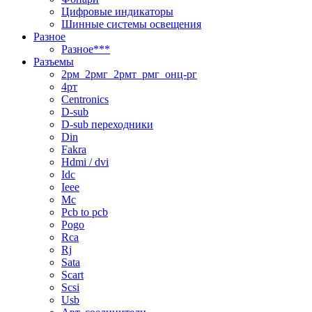
Цифровые индикаторы
Шинные системы освещения
Разное
Разное***
Разъемы
2рм_2рмг_2рмт_рмг_онц-рг
4рт
Centronics
D-sub
D-sub переходники
Din
Fakra
Hdmi / dvi
Idc
Ieee
Mc
Pcb to pcb
Pogo
Rca
Rj
Sata
Scart
Scsi
Usb