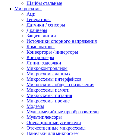
Шайбы стальные
Микросхемы
Ацп
Генераторы
Датчики / сенсоры
Драйверы
Защита линии
Источники опорного напряжения
Компараторы
Конверторы / инверторы
Контроллеры
Линии задержки
Микроконтроллеры
Микросхемы данных
Микросхемы интерфейсов
Микросхемы общего назначения
Микросхемы памяти
Микросхемы питания
Микросхемы прочие
Модемы
Мультимедийные преобразователи
Мультиплексоры
Операционные усилители
Отечественные микросхемы
Панельки для микросхем