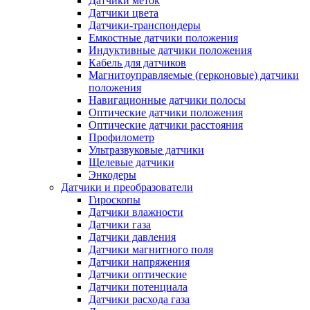
Датчики меток
Датчики цвета
Датчики-транспондеры
Емкостные датчики положения
Индуктивные датчики положения
Кабель для датчиков
Магнитоуправляемые (герконовые) датчики
положения
Навигационные датчики полосы
Оптические датчики положения
Оптические датчики расстояния
Профилометр
Ультразвуковые датчики
Щелевые датчики
Энкодеры
Датчики и преобразователи
Гироскопы
Датчики влажности
Датчики газа
Датчики давления
Датчики магнитного поля
Датчики напряжения
Датчики оптические
Датчики потенциала
Датчики расхода газа