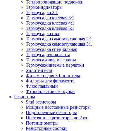
Теплопроводящие подложки
Термоиндикаторы
Термоусадка 2:1
Термоусадка клеевая 3:1
Термоусадка клеевая 4:1
Термоусадка клеевая 6:1
Термоусадка пвх
Термоусадка самозатухающая 2:1
Термоусадка самозатухающая 3:1
Термоусадка специальная
Термоусадочная лента
Термоусаживаемые капы
Термоусаживаемые перчатки
Уплотнители
Филамент для 3d-принтера
Фильтры для филамента
Флюс паяльный
Фторопластовые трубки
Резисторы
Smd резисторы
Мощные постоянные резисторы
Подстроечные резисторы
Постоянные резисторы до 2 вт
Потенциометры
Резисторные сборки