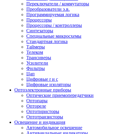
Переключатели / коммутаторы
Преобразователи э.в.
Программируемая логика
Процессоры
Процессоры / контроллеры
Синтезаторы
Специальные микросхемы
Стандартная логика
Таймеры
Телеком
Трансиверы
Усилители
Фильтры
Цап
Цифровые r и c
Цифровые изоляторы
Оптоэлектронные приборы
Оптические приемопередатчики
Оптопары
Оптореле
Оптотиристоры
Оптотранзисторы
Освещение и индикация
Автомобильное освещение
Антивандальные индикаторы