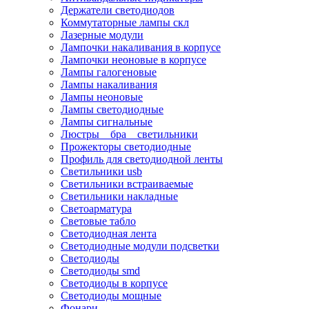
Держатели светодиодов
Коммутаторные лампы скл
Лазерные модули
Лампочки накаливания в корпусе
Лампочки неоновые в корпусе
Лампы галогеновые
Лампы накаливания
Лампы неоновые
Лампы светодиодные
Лампы сигнальные
Люстры _ бра _ светильники
Прожекторы светодиодные
Профиль для светодиодной ленты
Светильники usb
Светильники встраиваемые
Светильники накладные
Светоарматура
Световые табло
Светодиодная лента
Светодиодные модули подсветки
Светодиоды
Светодиоды smd
Светодиоды в корпусе
Светодиоды мощные
Фонари