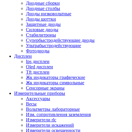
Диодные сборки
Диодные столбы
Диоды низковольтные
Диоды шоттки
Защитные диоды
Силовые диоды
Стабилитроны
Супербыстродействующие диоды
Ультрабыстродействующие
Фотодиоды
Дисплеи
Ips дисплеи
Oled дисплеи
Tft дисплеи
Жк индикаторы графические
Жк индикаторы символьные
Сенсорные экраны
Измерительные приборы
Аксессуары
Весы
Вольтметры лабораторные
Изм. сопротивления заземления
Измерители rlc
Измерители искажений
Измерители освещенности