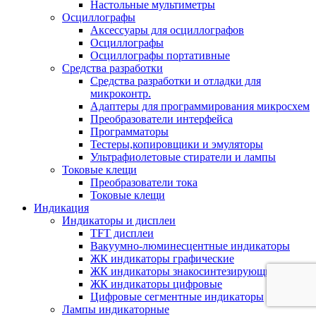
Настольные мультиметры
Осциллографы
Аксессуары для осциллографов
Осциллографы
Осциллографы портативные
Средства разработки
Cредства разработки и отладки для
микроконтр.
Адаптеры для программирования микросхем
Преобразователи интерфейса
Программаторы
Тестеры,копировщики и эмуляторы
Ультрафиолетовые стиратели и лампы
Токовые клещи
Преобразователи тока
Токовые клещи
Индикация
Индикаторы и дисплеи
TFT дисплеи
Вакуумно-люминесцентные индикаторы
ЖК индикаторы графические
ЖК индикаторы знакосинтезирующие
ЖК индикаторы цифровые
Цифровые сегментные индикаторы
Лампы индикаторные