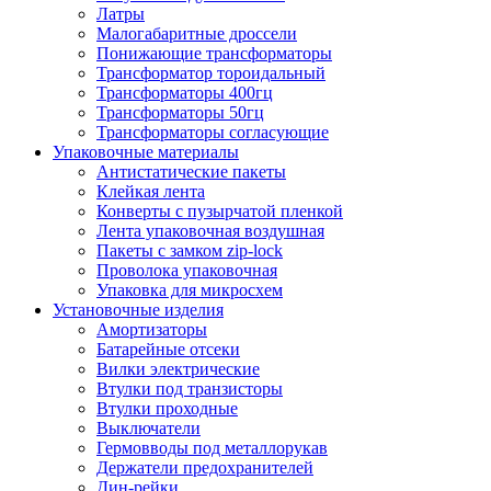
Латры
Малогабаритные дроссели
Понижающие трансформаторы
Трансформатор тороидальный
Трансформаторы 400гц
Трансформаторы 50гц
Трансформаторы согласующие
Упаковочные материалы
Антистатические пакеты
Клейкая лента
Конверты с пузырчатой пленкой
Лента упаковочная воздушная
Пакеты с замком zip-lock
Проволока упаковочная
Упаковка для микросхем
Установочные изделия
Амортизаторы
Батарейные отсеки
Вилки электрические
Втулки под транзисторы
Втулки проходные
Выключатели
Гермовводы под металлорукав
Держатели предохранителей
Дин-рейки