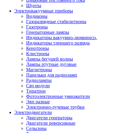
Цифровые постоянного тока
Шунты
Электровакуумные приборы
Видиконы
Газоразрядные стабилитроны
Газотроны
Генераторные лампы
Индикаторы вакуумно-люминисц.
Индикаторы тлеющего разряда
Кенотроны
Клистроны
Лампы бегущей волны
Лампы ртутные дуговые
Магнетроны
Панельки для радиоламп
Радиолампы
Свч модули
Тиратрон
Фотоэлектронные умножители
Эвп разные
Электронно-лучевые трубки
Электродвигатели
Двигатели генераторы
Двигатели реверсивные
Сельсины