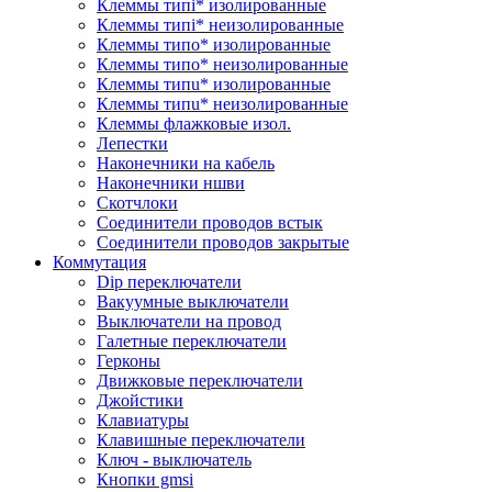
Клеммы типi* изолированные
Клеммы типi* неизолированные
Клеммы типo* изолированные
Клеммы типo* неизолированные
Клеммы типu* изолированные
Клеммы типu* неизолированные
Клеммы флажковые изол.
Лепестки
Наконечники на кабель
Наконечники ншви
Скотчлоки
Соединители проводов встык
Соединители проводов закрытые
Коммутация
Dip переключатели
Вакуумные выключатели
Выключатели на провод
Галетные переключатели
Герконы
Движковые переключатели
Джойстики
Клавиатуры
Клавишные переключатели
Ключ - выключатель
Кнопки gmsi