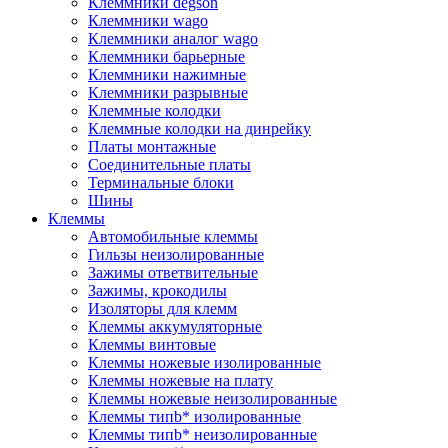
Клеммники degson
Клеммники wago
Клеммники аналог wago
Клеммники барьерные
Клеммники нажимные
Клеммники разрывные
Клеммные колодки
Клеммные колодки на динрейку
Платы монтажные
Соединительные платы
Терминальные блоки
Шины
Клеммы
Автомобильные клеммы
Гильзы неизолированные
Зажимы ответвительные
Зажимы, крокодилы
Изоляторы для клемм
Клеммы аккумуляторные
Клеммы винтовые
Клеммы ножевые изолированные
Клеммы ножевые на плату
Клеммы ножевые неизолированные
Клеммы типb* изолированные
Клеммы типb* неизолированные