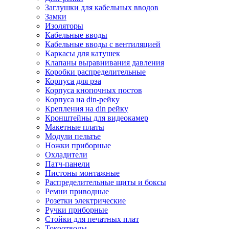
Заглушки для кабельных вводов
Замки
Изоляторы
Кабельные вводы
Кабельные вводы с вентиляцией
Каркасы для катушек
Клапаны выравнивания давления
Коробки распределительные
Корпуса для рэа
Корпуса кнопочных постов
Корпуса на din-рейку
Крепления на din рейку
Кронштейны для видеокамер
Макетные платы
Модули пельтье
Ножки приборные
Охладители
Патч-панели
Пистоны монтажные
Распределительные щиты и боксы
Ремни приводные
Розетки электрические
Ручки приборные
Стойки для печатных плат
Токоотводы