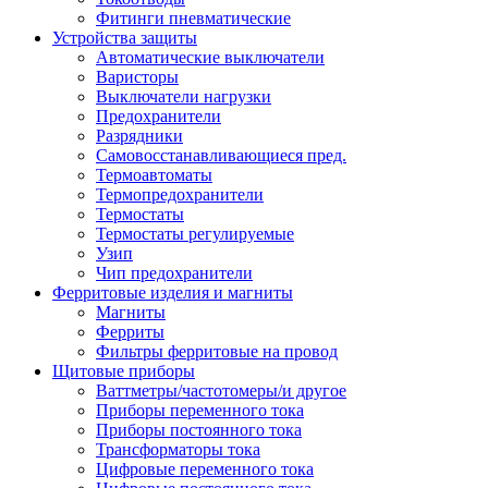
Фитинги пневматические
Устройства защиты
Автоматические выключатели
Варисторы
Выключатели нагрузки
Предохранители
Разрядники
Самовосстанавливающиеся пред.
Термоавтоматы
Термопредохранители
Термостаты
Термостаты регулируемые
Узип
Чип предохранители
Ферритовые изделия и магниты
Магниты
Ферриты
Фильтры ферритовые на провод
Щитовые приборы
Ваттметры/частотомеры/и другое
Приборы переменного тока
Приборы постоянного тока
Трансформаторы тока
Цифровые переменного тока