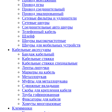
Провод монтажный
Провод пгва
Провод соединительный
Провод эмалированный
Сетевые фильтры и удлинители
Сетевые шнуры
Соединительные авто шнуры
Телефонный кабель
Шлейф
Шнуры высокочастотные
Шнуры для мобильных устройств
Кабельные аксессуары
Бандаж кабельный
Кабельные стяжки
Кабельные стяжки специальные
Ленты-липучки
Маркеры на кабель
Металлорукав
Муфты для металлорукава
Сдвижные вкладыши
Скобы для крепления кабеля
Труба гофрированная
Фиксаторы для кабеля
Хомуты многоразовые
Клеммники