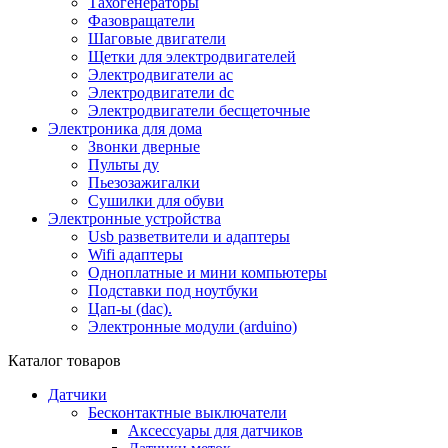
Тахогенераторы
Фазовращатели
Шаговые двигатели
Щетки для электродвигателей
Электродвигатели ac
Электродвигатели dc
Электродвигатели бесщеточные
Электроника для дома
Звонки дверные
Пульты ду
Пьезозажигалки
Сушилки для обуви
Электронные устройства
Usb разветвители и адаптеры
Wifi адаптеры
Одноплатные и мини компьютеры
Подставки под ноутбуки
Цап-ы (dac).
Электронные модули (arduino)
Каталог товаров
Датчики
Бесконтактные выключатели
Аксессуары для датчиков