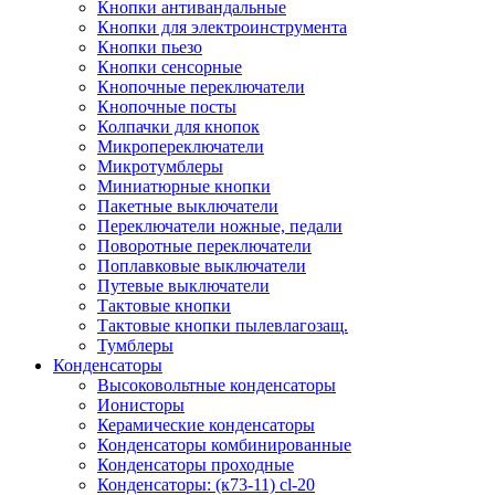
Кнопки антивандальные
Кнопки для электроинструмента
Кнопки пьезо
Кнопки сенсорные
Кнопочные переключатели
Кнопочные посты
Колпачки для кнопок
Микропереключатели
Микротумблеры
Миниатюрные кнопки
Пакетные выключатели
Переключатели ножные, педали
Поворотные переключатели
Поплавковые выключатели
Путевые выключатели
Тактовые кнопки
Тактовые кнопки пылевлагозащ.
Тумблеры
Конденсаторы
Высоковольтные конденсаторы
Ионисторы
Керамические конденсаторы
Конденсаторы комбинированные
Конденсаторы проходные
Конденсаторы: (к73-11) cl-20