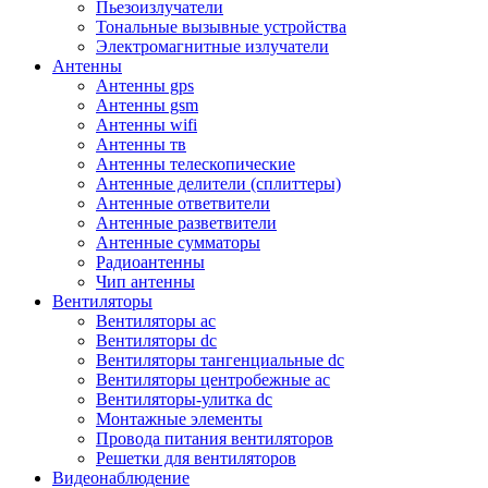
Пьезоизлучатели
Тональные вызывные устройства
Электромагнитные излучатели
Антенны
Антенны gps
Антенны gsm
Антенны wifi
Антенны тв
Антенны телескопические
Антенные делители (сплиттеры)
Антенные ответвители
Антенные разветвители
Антенные сумматоры
Радиоантенны
Чип антенны
Вентиляторы
Вентиляторы ac
Вентиляторы dc
Вентиляторы тангенциальные dc
Вентиляторы центробежные ac
Вентиляторы-улитка dc
Монтажные элементы
Провода питания вентиляторов
Решетки для вентиляторов
Видеонаблюдение