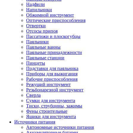
Надфили
Напильники
Обжимной инструмент
Оптические приспособления
Отвертки
Отсосы припоя
Пассатижи и плоскогубцы
Паяльники
Паяльные ванны
Паяльные принадлежности
Паяльные станции
Пинцеты
Подставки для паяльника
Приборы для выжигания
Рабочие приспособления
Режущий инструмент
Резьбонарезной инструмент
Сверла
Сумки для инструмента
Тиски, струбцины, зажимы
Фены строительные
Ящики для инструмента
Источники питания
Автономные источники питания
Аккумуляторные батареи