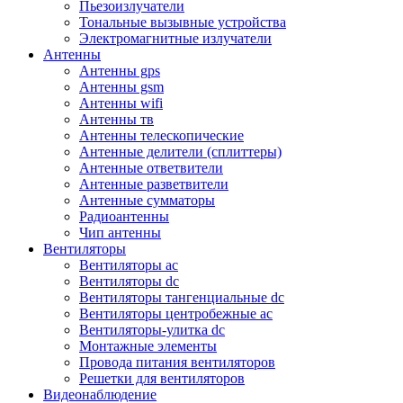
Пьезоизлучатели
Тональные вызывные устройства
Электромагнитные излучатели
Антенны
Антенны gps
Антенны gsm
Антенны wifi
Антенны тв
Антенны телескопические
Антенные делители (сплиттеры)
Антенные ответвители
Антенные разветвители
Антенные сумматоры
Радиоантенны
Чип антенны
Вентиляторы
Вентиляторы ac
Вентиляторы dc
Вентиляторы тангенциальные dc
Вентиляторы центробежные ac
Вентиляторы-улитка dc
Монтажные элементы
Провода питания вентиляторов
Решетки для вентиляторов
Видеонаблюдение