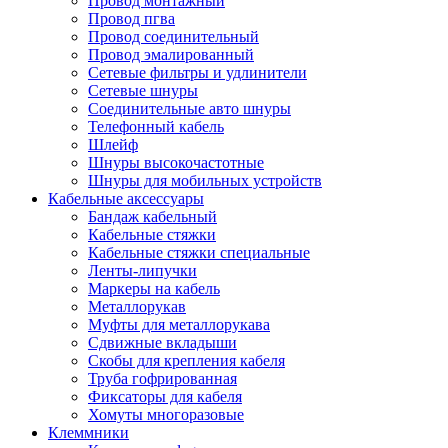
Провод монтажный
Провод пгва
Провод соединительный
Провод эмалированный
Сетевые фильтры и удлинители
Сетевые шнуры
Соединительные авто шнуры
Телефонный кабель
Шлейф
Шнуры высокочастотные
Шнуры для мобильных устройств
Кабельные аксессуары
Бандаж кабельный
Кабельные стяжки
Кабельные стяжки специальные
Ленты-липучки
Маркеры на кабель
Металлорукав
Муфты для металлорукава
Сдвижные вкладыши
Скобы для крепления кабеля
Труба гофрированная
Фиксаторы для кабеля
Хомуты многоразовые
Клеммники