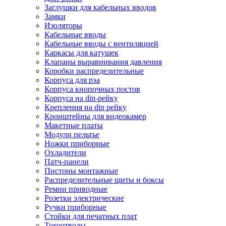
Заглушки для кабельных вводов
Замки
Изоляторы
Кабельные вводы
Кабельные вводы с вентиляцией
Каркасы для катушек
Клапаны выравнивания давления
Коробки распределительные
Корпуса для рэа
Корпуса кнопочных постов
Корпуса на din-рейку
Крепления на din рейку
Кронштейны для видеокамер
Макетные платы
Модули пельтье
Ножки приборные
Охладители
Патч-панели
Пистоны монтажные
Распределительные щиты и боксы
Ремни приводные
Розетки электрические
Ручки приборные
Стойки для печатных плат
Токоотводы