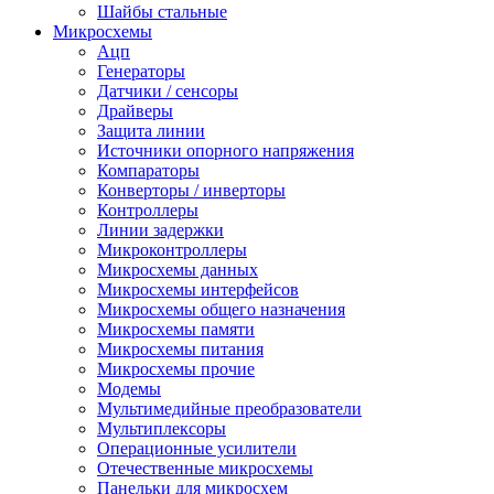
Шайбы стальные
Микросхемы
Ацп
Генераторы
Датчики / сенсоры
Драйверы
Защита линии
Источники опорного напряжения
Компараторы
Конверторы / инверторы
Контроллеры
Линии задержки
Микроконтроллеры
Микросхемы данных
Микросхемы интерфейсов
Микросхемы общего назначения
Микросхемы памяти
Микросхемы питания
Микросхемы прочие
Модемы
Мультимедийные преобразователи
Мультиплексоры
Операционные усилители
Отечественные микросхемы
Панельки для микросхем