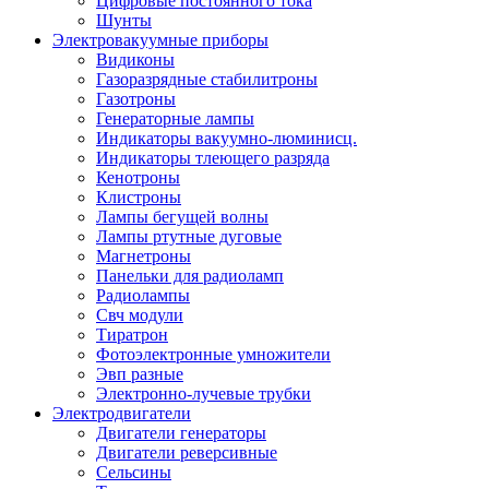
Цифровые постоянного тока
Шунты
Электровакуумные приборы
Видиконы
Газоразрядные стабилитроны
Газотроны
Генераторные лампы
Индикаторы вакуумно-люминисц.
Индикаторы тлеющего разряда
Кенотроны
Клистроны
Лампы бегущей волны
Лампы ртутные дуговые
Магнетроны
Панельки для радиоламп
Радиолампы
Свч модули
Тиратрон
Фотоэлектронные умножители
Эвп разные
Электронно-лучевые трубки
Электродвигатели
Двигатели генераторы
Двигатели реверсивные
Сельсины