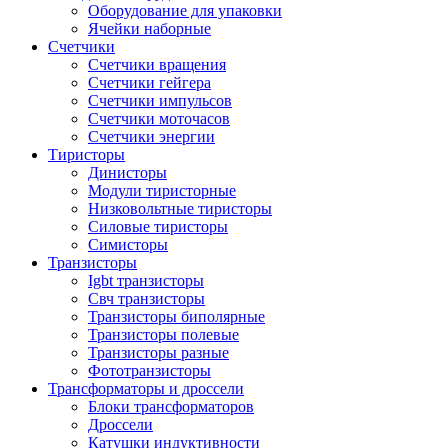
Оборудование для упаковки
Ячейки наборные
Счетчики
Счетчики вращения
Счетчики гейгера
Счетчики импульсов
Счетчики моточасов
Счетчики энергии
Тиристоры
Динисторы
Модули тиристорные
Низковольтные тиристоры
Силовые тиристоры
Симисторы
Транзисторы
Igbt транзисторы
Свч транзисторы
Транзисторы биполярные
Транзисторы полевые
Транзисторы разные
Фототранзисторы
Трансформаторы и дроссели
Блоки трансформаторов
Дроссели
Катушки индуктивности