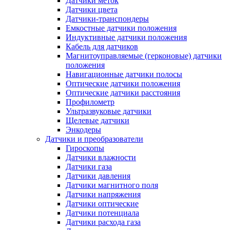
Датчики меток
Датчики цвета
Датчики-транспондеры
Емкостные датчики положения
Индуктивные датчики положения
Кабель для датчиков
Магнитоуправляемые (герконовые) датчики
положения
Навигационные датчики полосы
Оптические датчики положения
Оптические датчики расстояния
Профилометр
Ультразвуковые датчики
Щелевые датчики
Энкодеры
Датчики и преобразователи
Гироскопы
Датчики влажности
Датчики газа
Датчики давления
Датчики магнитного поля
Датчики напряжения
Датчики оптические
Датчики потенциала
Датчики расхода газа