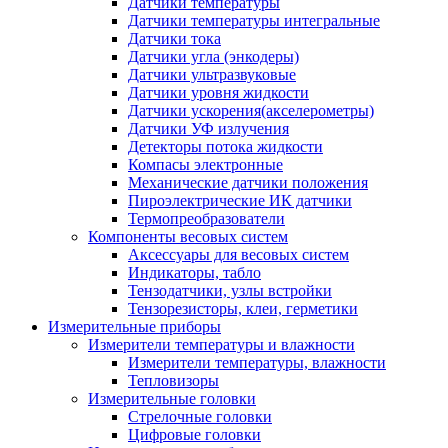
Датчики температуры
Датчики температуры интегральные
Датчики тока
Датчики угла (энкодеры)
Датчики ультразвуковые
Датчики уровня жидкости
Датчики ускорения(акселерометры)
Датчики УФ излучения
Детекторы потока жидкости
Компасы электронные
Механические датчики положения
Пироэлектрические ИК датчики
Термопреобразователи
Компоненты весовых систем
Аксессуары для весовых систем
Индикаторы, табло
Тензодатчики, узлы встройки
Тензорезисторы, клеи, герметики
Измерительные приборы
Измерители температуры и влажности
Измерители температуры, влажности
Тепловизоры
Измерительные головки
Стрелочные головки
Цифровые головки