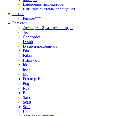
Цифровые индикаторы
Шинные системы освещения
Разное
Разное***
Разъемы
2рм_2рмг_2рмт_рмг_онц-рг
4рт
Centronics
D-sub
D-sub переходники
Din
Fakra
Hdmi / dvi
Idc
Ieee
Mc
Pcb to pcb
Pogo
Rca
Rj
Sata
Scart
Scsi
Usb