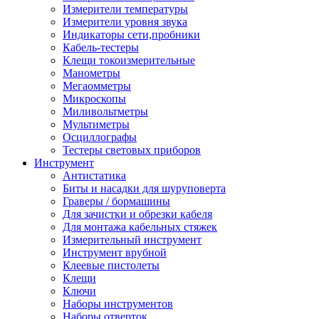
Измерители температуры
Измерители уровня звука
Индикаторы сети,пробники
Кабель-тестеры
Клещи токоизмерительные
Манометры
Мегаомметры
Микроскопы
Миливольтметры
Мультиметры
Осциллографы
Тестеры световых приборов
Инструмент
Антистатика
Биты и насадки для шуруповерта
Граверы / бормашины
Для зачистки и обрезки кабеля
Для монтажа кабельных стяжек
Измерительный инструмент
Инструмент врубной
Клеевые пистолеты
Клещи
Ключи
Наборы инструментов
Наборы отверток