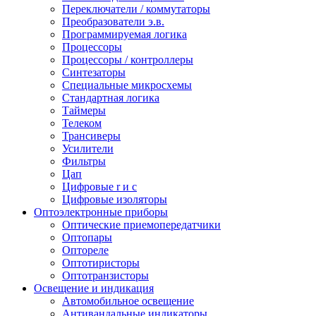
Переключатели / коммутаторы
Преобразователи э.в.
Программируемая логика
Процессоры
Процессоры / контроллеры
Синтезаторы
Специальные микросхемы
Стандартная логика
Таймеры
Телеком
Трансиверы
Усилители
Фильтры
Цап
Цифровые r и c
Цифровые изоляторы
Оптоэлектронные приборы
Оптические приемопередатчики
Оптопары
Оптореле
Оптотиристоры
Оптотранзисторы
Освещение и индикация
Автомобильное освещение
Антивандальные индикаторы