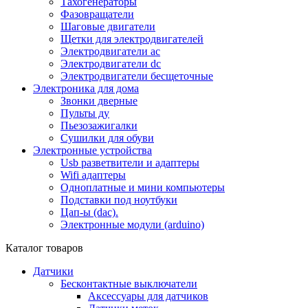
Тахогенераторы
Фазовращатели
Шаговые двигатели
Щетки для электродвигателей
Электродвигатели ac
Электродвигатели dc
Электродвигатели бесщеточные
Электроника для дома
Звонки дверные
Пульты ду
Пьезозажигалки
Сушилки для обуви
Электронные устройства
Usb разветвители и адаптеры
Wifi адаптеры
Одноплатные и мини компьютеры
Подставки под ноутбуки
Цап-ы (dac).
Электронные модули (arduino)
Каталог товаров
Датчики
Бесконтактные выключатели
Аксессуары для датчиков