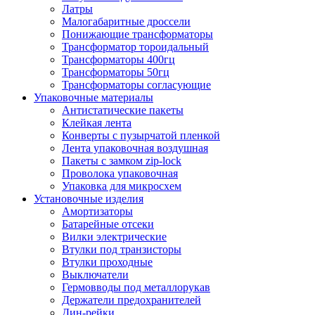
Латры
Малогабаритные дроссели
Понижающие трансформаторы
Трансформатор тороидальный
Трансформаторы 400гц
Трансформаторы 50гц
Трансформаторы согласующие
Упаковочные материалы
Антистатические пакеты
Клейкая лента
Конверты с пузырчатой пленкой
Лента упаковочная воздушная
Пакеты с замком zip-lock
Проволока упаковочная
Упаковка для микросхем
Установочные изделия
Амортизаторы
Батарейные отсеки
Вилки электрические
Втулки под транзисторы
Втулки проходные
Выключатели
Гермовводы под металлорукав
Держатели предохранителей
Дин-рейки