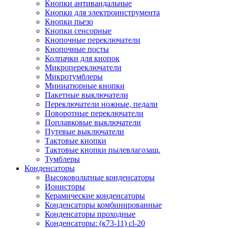
Кнопки антивандальные
Кнопки для электроинструмента
Кнопки пьезо
Кнопки сенсорные
Кнопочные переключатели
Кнопочные посты
Колпачки для кнопок
Микропереключатели
Микротумблеры
Миниатюрные кнопки
Пакетные выключатели
Переключатели ножные, педали
Поворотные переключатели
Поплавковые выключатели
Путевые выключатели
Тактовые кнопки
Тактовые кнопки пылевлагозащ.
Тумблеры
Конденсаторы
Высоковольтные конденсаторы
Ионисторы
Керамические конденсаторы
Конденсаторы комбинированные
Конденсаторы проходные
Конденсаторы: (к73-11) cl-20