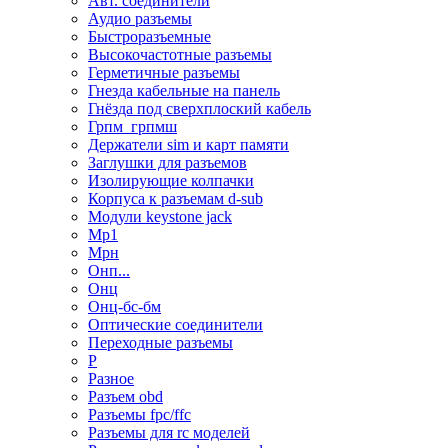
Авт. соединители
Аудио разъемы
Быстроразъемные
Высокочастотные разъемы
Герметичные разъемы
Гнезда кабельные на панель
Гнёзда под сверхплоский кабель
Грпм_грпмш
Держатели sim и карт памяти
Заглушки для разъемов
Изолирующие колпачки
Корпуса к разъемам d-sub
Модули keystone jack
Мр1
Мрн
Онп...
Онц
Онц-бс-бм
Оптические соединители
Переходные разъемы
Р
Разное
Разъем obd
Разъемы fpc/ffc
Разъемы для rc моделей