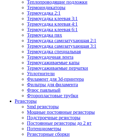
Теплопроводящие подложки
Термоиндикаторы
Термоусадка 2:1
Термоусадка клеевая 3:1
Термоусадка клеевая 4:1
Термоусадка клеевая 6:1
Термоусадка пвх
Термоусадка самозатухающая 2:1
Термоусадка самозатухающая 3:1
Термоусадка специальная
Термоусадочная лента
Термоусаживаемые капы
Термоусаживаемые перчатки
Уплотнители
Филамент для 3d-принтера
Фильтры для филамента
Флюс паяльный
Фторопластовые трубки
Резисторы
Smd резисторы
Мощные постоянные резисторы
Подстроечные резисторы
Постоянные резисторы до 2 вт
Потенциометры
Резисторные сборки