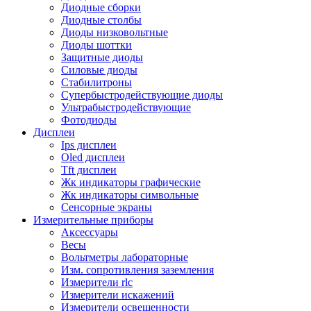
Диодные сборки
Диодные столбы
Диоды низковольтные
Диоды шоттки
Защитные диоды
Силовые диоды
Стабилитроны
Супербыстродействующие диоды
Ультрабыстродействующие
Фотодиоды
Дисплеи
Ips дисплеи
Oled дисплеи
Tft дисплеи
Жк индикаторы графические
Жк индикаторы символьные
Сенсорные экраны
Измерительные приборы
Аксессуары
Весы
Вольтметры лабораторные
Изм. сопротивления заземления
Измерители rlc
Измерители искажений
Измерители освещенности