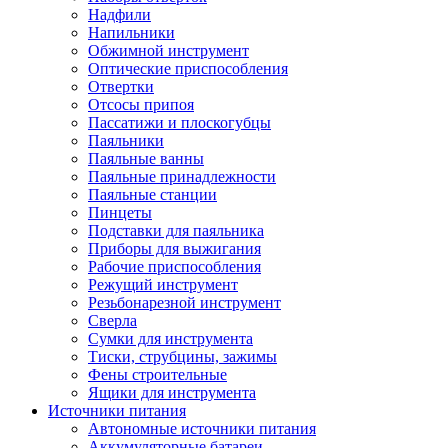
Надфили
Напильники
Обжимной инструмент
Оптические приспособления
Отвертки
Отсосы припоя
Пассатижи и плоскогубцы
Паяльники
Паяльные ванны
Паяльные принадлежности
Паяльные станции
Пинцеты
Подставки для паяльника
Приборы для выжигания
Рабочие приспособления
Режущий инструмент
Резьбонарезной инструмент
Сверла
Сумки для инструмента
Тиски, струбцины, зажимы
Фены строительные
Ящики для инструмента
Источники питания
Автономные источники питания
Аккумуляторные батареи