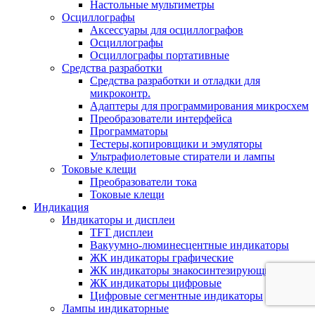
Настольные мультиметры
Осциллографы
Аксессуары для осциллографов
Осциллографы
Осциллографы портативные
Средства разработки
Cредства разработки и отладки для
микроконтр.
Адаптеры для программирования микросхем
Преобразователи интерфейса
Программаторы
Тестеры,копировщики и эмуляторы
Ультрафиолетовые стиратели и лампы
Токовые клещи
Преобразователи тока
Токовые клещи
Индикация
Индикаторы и дисплеи
TFT дисплеи
Вакуумно-люминесцентные индикаторы
ЖК индикаторы графические
ЖК индикаторы знакосинтезирующие
ЖК индикаторы цифровые
Цифровые сегментные индикаторы
Лампы индикаторные