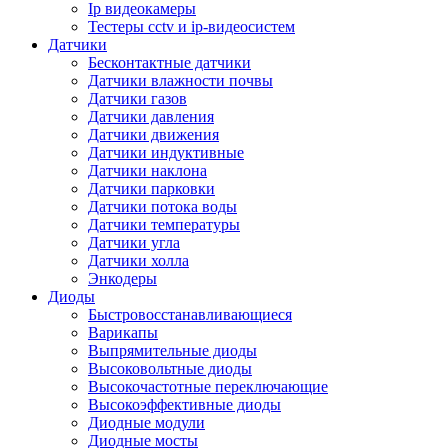
Ip видеокамеры
Тестеры cctv и ip-видеосистем
Датчики
Бесконтактные датчики
Датчики влажности почвы
Датчики газов
Датчики давления
Датчики движения
Датчики индуктивные
Датчики наклона
Датчики парковки
Датчики потока воды
Датчики температуры
Датчики угла
Датчики холла
Энкодеры
Диоды
Быстровосстанавливающиеся
Варикапы
Выпрямительные диоды
Высоковольтные диоды
Высокочастотные переключающие
Высокоэффективные диоды
Диодные модули
Диодные мосты