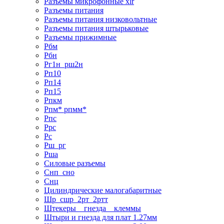
Разъемы микрофонные xlr
Разъемы питания
Разъемы питания низковольтные
Разъемы питания штырьковые
Разъемы прижимные
Рбм
Рбн
Рг1н_рш2н
Рп10
Рп14
Рп15
Рпкм
Рпм* рпмм*
Рпс
Ррс
Рс
Рш_рг
Рша
Силовые разъемы
Снп_сно
Снц
Цилиндрические малогабаритные
Шр_сшр_2рт_2ртт
Штекеры _ гнезда _ клеммы
Штыри и гнезда для плат 1.27мм