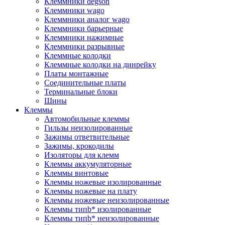
Клеммники degson
Клеммники wago
Клеммники аналог wago
Клеммники барьерные
Клеммники нажимные
Клеммники разрывные
Клеммные колодки
Клеммные колодки на динрейку
Платы монтажные
Соединительные платы
Терминальные блоки
Шины
Клеммы
Автомобильные клеммы
Гильзы неизолированные
Зажимы ответвительные
Зажимы, крокодилы
Изоляторы для клемм
Клеммы аккумуляторные
Клеммы винтовые
Клеммы ножевые изолированные
Клеммы ножевые на плату
Клеммы ножевые неизолированные
Клеммы типb* изолированные
Клеммы типb* неизолированные