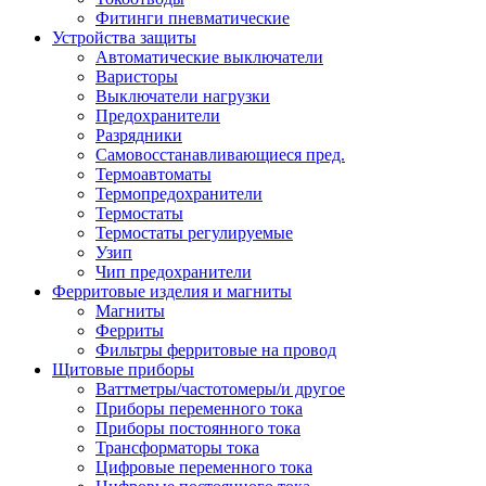
Фитинги пневматические
Устройства защиты
Автоматические выключатели
Варисторы
Выключатели нагрузки
Предохранители
Разрядники
Самовосстанавливающиеся пред.
Термоавтоматы
Термопредохранители
Термостаты
Термостаты регулируемые
Узип
Чип предохранители
Ферритовые изделия и магниты
Магниты
Ферриты
Фильтры ферритовые на провод
Щитовые приборы
Ваттметры/частотомеры/и другое
Приборы переменного тока
Приборы постоянного тока
Трансформаторы тока
Цифровые переменного тока