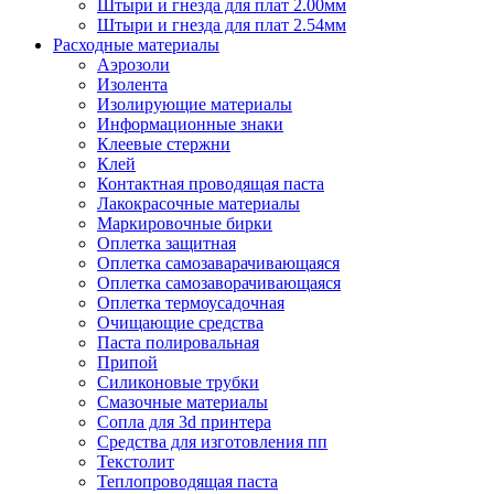
Штыри и гнезда для плат 2.00мм
Штыри и гнезда для плат 2.54мм
Расходные материалы
Аэрозоли
Изолента
Изолирующие материалы
Информационные знаки
Клеевые стержни
Клей
Контактная проводящая паста
Лакокрасочные материалы
Маркировочные бирки
Оплетка защитная
Оплетка самозаварачивающаяся
Оплетка самозаворачивающаяся
Оплетка термоусадочная
Очищающие средства
Паста полировальная
Припой
Силиконовые трубки
Смазочные материалы
Сопла для 3d принтера
Средства для изготовления пп
Текстолит
Теплопроводящая паста