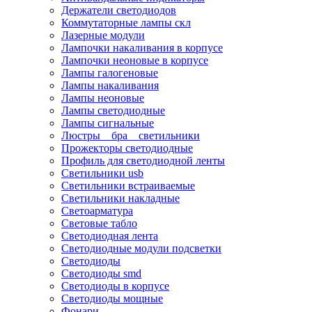
Держатели светодиодов
Коммутаторные лампы скл
Лазерные модули
Лампочки накаливания в корпусе
Лампочки неоновые в корпусе
Лампы галогеновые
Лампы накаливания
Лампы неоновые
Лампы светодиодные
Лампы сигнальные
Люстры _ бра _ светильники
Прожекторы светодиодные
Профиль для светодиодной ленты
Светильники usb
Светильники встраиваемые
Светильники накладные
Светоарматура
Световые табло
Светодиодная лента
Светодиодные модули подсветки
Светодиоды
Светодиоды smd
Светодиоды в корпусе
Светодиоды мощные
Фонари