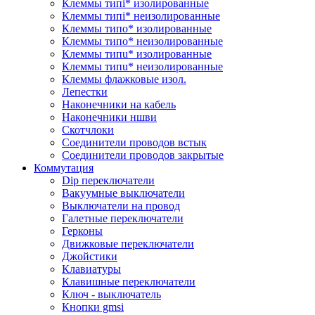
Клеммы типi* изолированные
Клеммы типi* неизолированные
Клеммы типo* изолированные
Клеммы типo* неизолированные
Клеммы типu* изолированные
Клеммы типu* неизолированные
Клеммы флажковые изол.
Лепестки
Наконечники на кабель
Наконечники ншви
Скотчлоки
Соединители проводов встык
Соединители проводов закрытые
Коммутация
Dip переключатели
Вакуумные выключатели
Выключатели на провод
Галетные переключатели
Герконы
Движковые переключатели
Джойстики
Клавиатуры
Клавишные переключатели
Ключ - выключатель
Кнопки gmsi