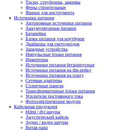
Тиски, струбцины, зажимы
Фены строительные
Ящики для инструмента
Источники питания
Автономные источники питания
Аккумуляторные батареи
Батарейки
Блоки питания для ноутбуков
Драйверы для светодиодов
Зарядные устройства
Импульсные блоки питания
Инверторы
Источники питания бескорпусные
Источники питания на din-рейку
Источники питания на плату
Сетевые адаптеры
Солнечные панели
Трансформаторные блоки питания
Усилители постоянного тока
Фотоэлектрические модули
Кабельная продукция
Hdmi / dvi шнуры
Акустический кабель
Аудио / видео шнуры
Витая пара