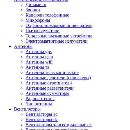
Динамики
Звонки
Капсюли телефонные
Микрофоны
Охранно-пожарный оповещатель
Пьезоизлучатели
Тональные вызывные устройства
Электромагнитные излучатели
Антенны
Антенны gps
Антенны gsm
Антенны wifi
Антенны тв
Антенны телескопические
Антенные делители (сплиттеры)
Антенные ответвители
Антенные разветвители
Антенные сумматоры
Радиоантенны
Чип антенны
Вентиляторы
Вентиляторы ac
Вентиляторы dc
Вентиляторы тангенциальные dc
Вентиляторы центробежные ac