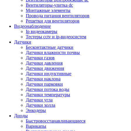
Вентиляторы-улитка dc
Монтажные элементы
Провода питания вентиляторов
Решетки для вентиляторов
Видеонаблюдение
Ip видеокамеры
Тестеры cctv и ip-видеосистем
Датчики
Бесконтактные датчики
Датчики влажности почвы
Датчики газов
Датчики давления
Датчики движения
Датчики индуктивные
Датчики наклона
Датчики парковки
Датчики потока воды
Датчики температуры
Датчики угла
Датчики холла
Энкодеры
Диоды
Быстровосстанавливающиеся
Варикапы