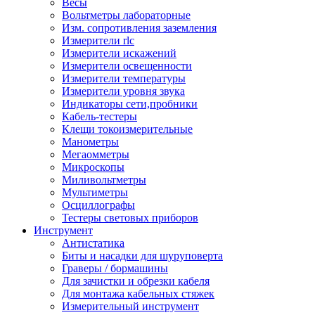
Весы
Вольтметры лабораторные
Изм. сопротивления заземления
Измерители rlc
Измерители искажений
Измерители освещенности
Измерители температуры
Измерители уровня звука
Индикаторы сети,пробники
Кабель-тестеры
Клещи токоизмерительные
Манометры
Мегаомметры
Микроскопы
Миливольтметры
Мультиметры
Осциллографы
Тестеры световых приборов
Инструмент
Антистатика
Биты и насадки для шуруповерта
Граверы / бормашины
Для зачистки и обрезки кабеля
Для монтажа кабельных стяжек
Измерительный инструмент