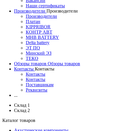
Вакансии
Наши сертификаты
Производители
Производители
Производители
Платан
KIPPRIBOR
КОНТР АВТ
MHB BATTERY
Delta battery
ЭT ПО
Минский ЭЗ
ТЕКО
Обзоры товаров
Обзоры товаров
Контакты
Контакты
Контакты
Контакты
Поставщикам
Реквизиты
...
Склад 1
Склад 2
Каталог товаров
Акустические компоненты