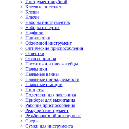
Инструмент врубной
Клеевые пистолеты
Клещи
Ключи
Наборы инструментов
Наборы отверток
Надфили
Напильники
Обжимной инструмент
Оптические приспособления
Отвертки
Отсосы припоя
Пассатижи и плоскогубцы
Паяльники
Паяльные ванны
Паяльные принадлежности
Паяльные станции
Пинцеты
Подставки для паяльника
Приборы для выжигания
Рабочие приспособления
Режущий инструмент
Резьбонарезной инструмент
Сверла
Сумки для инструмента