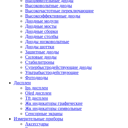
Выпрямительные диоды
Высоковольтные диоды
Высокочастотные переключающие
Высокоэффективные диоды
Диодные модули
Диодные мосты
Диодные сборки
Диодные столбы
Диоды низковольтные
Диоды шоттки
Защитные диоды
Силовые диоды
Стабилитроны
Супербыстродействующие диоды
Ультрабыстродействующие
Фотодиоды
Дисплеи
Ips дисплеи
Oled дисплеи
Tft дисплеи
Жк индикаторы графические
Жк индикаторы символьные
Сенсорные экраны
Измерительные приборы
Аксессуары