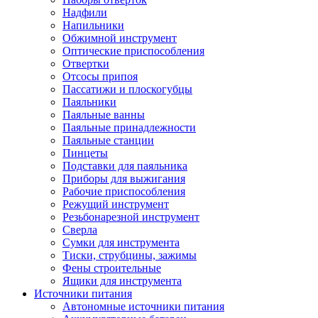
Надфили
Напильники
Обжимной инструмент
Оптические приспособления
Отвертки
Отсосы припоя
Пассатижи и плоскогубцы
Паяльники
Паяльные ванны
Паяльные принадлежности
Паяльные станции
Пинцеты
Подставки для паяльника
Приборы для выжигания
Рабочие приспособления
Режущий инструмент
Резьбонарезной инструмент
Сверла
Сумки для инструмента
Тиски, струбцины, зажимы
Фены строительные
Ящики для инструмента
Источники питания
Автономные источники питания