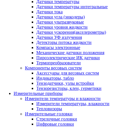
Датчики температуры
Датчики температуры интегральные
Датчики тока
Датчики угла (энкодеры)
Датчики ультразвуковые
Датчики уровня жидкости
Датчики ускорения(акселерометры)
Датчики УФ излучения
Детекторы потока жидкости
Компасы электронные
Механические датчики положения
Пироэлектрические ИК датчики
Термопреобразователи
Компоненты весовых систем
Аксессуары для весовых систем
Индикаторы, табло
Тензодатчики, узлы встройки
Тензорезисторы, клеи, герметики
Измерительные приборы
Измерители температуры и влажности
Измерители температуры, влажности
Тепловизоры
Измерительные головки
Стрелочные головки
Цифровые головки