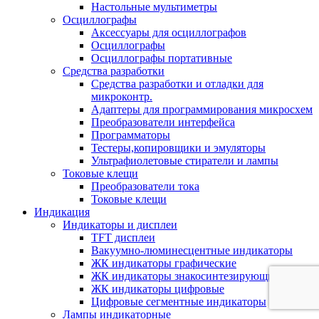
Настольные мультиметры
Осциллографы
Аксессуары для осциллографов
Осциллографы
Осциллографы портативные
Средства разработки
Cредства разработки и отладки для
микроконтр.
Адаптеры для программирования микросхем
Преобразователи интерфейса
Программаторы
Тестеры,копировщики и эмуляторы
Ультрафиолетовые стиратели и лампы
Токовые клещи
Преобразователи тока
Токовые клещи
Индикация
Индикаторы и дисплеи
TFT дисплеи
Вакуумно-люминесцентные индикаторы
ЖК индикаторы графические
ЖК индикаторы знакосинтезирующие
ЖК индикаторы цифровые
Цифровые сегментные индикаторы
Лампы индикаторные