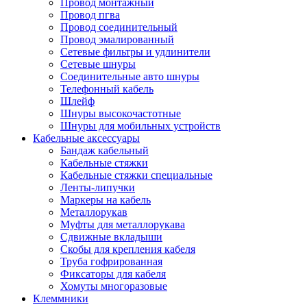
Провод монтажный
Провод пгва
Провод соединительный
Провод эмалированный
Сетевые фильтры и удлинители
Сетевые шнуры
Соединительные авто шнуры
Телефонный кабель
Шлейф
Шнуры высокочастотные
Шнуры для мобильных устройств
Кабельные аксессуары
Бандаж кабельный
Кабельные стяжки
Кабельные стяжки специальные
Ленты-липучки
Маркеры на кабель
Металлорукав
Муфты для металлорукава
Сдвижные вкладыши
Скобы для крепления кабеля
Труба гофрированная
Фиксаторы для кабеля
Хомуты многоразовые
Клеммники