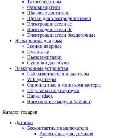
Тахогенераторы
Фазовращатели
Шаговые двигатели
Щетки для электродвигателей
Электродвигатели ac
Электродвигатели dc
Электродвигатели бесщеточные
Электроника для дома
Звонки дверные
Пульты ду
Пьезозажигалки
Сушилки для обуви
Электронные устройства
Usb разветвители и адаптеры
Wifi адаптеры
Одноплатные и мини компьютеры
Подставки под ноутбуки
Цап-ы (dac).
Электронные модули (arduino)
Каталог товаров
Датчики
Бесконтактные выключатели
Аксессуары для датчиков