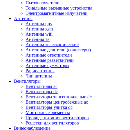
Пьезоизлучатели
Тональные вызывные устройства
Электромагнитные излучатели
Антенны
Антенны gps
Антенны gsm
Антенны wifi
Антенны тв
Антенны телескопические
Антенные делители (сплиттеры)
Антенные ответвители
Антенные разветвители
Антенные сумматоры
Радиоантенны
Чип антенны
Вентиляторы
Вентиляторы ac
Вентиляторы dc
Вентиляторы тангенциальные dc
Вентиляторы центробежные ac
Вентиляторы-улитка dc
Монтажные элементы
Провода питания вентиляторов
Решетки для вентиляторов
Видеонаблюдение