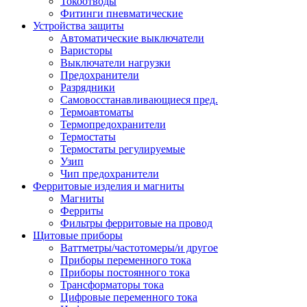
Токоотводы
Фитинги пневматические
Устройства защиты
Автоматические выключатели
Варисторы
Выключатели нагрузки
Предохранители
Разрядники
Самовосстанавливающиеся пред.
Термоавтоматы
Термопредохранители
Термостаты
Термостаты регулируемые
Узип
Чип предохранители
Ферритовые изделия и магниты
Магниты
Ферриты
Фильтры ферритовые на провод
Щитовые приборы
Ваттметры/частотомеры/и другое
Приборы переменного тока
Приборы постоянного тока
Трансформаторы тока
Цифровые переменного тока