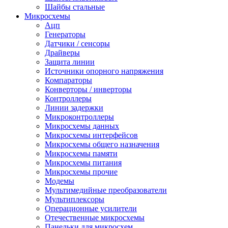
Шайбы стальные
Микросхемы
Ацп
Генераторы
Датчики / сенсоры
Драйверы
Защита линии
Источники опорного напряжения
Компараторы
Конверторы / инверторы
Контроллеры
Линии задержки
Микроконтроллеры
Микросхемы данных
Микросхемы интерфейсов
Микросхемы общего назначения
Микросхемы памяти
Микросхемы питания
Микросхемы прочие
Модемы
Мультимедийные преобразователи
Мультиплексоры
Операционные усилители
Отечественные микросхемы
Панельки для микросхем