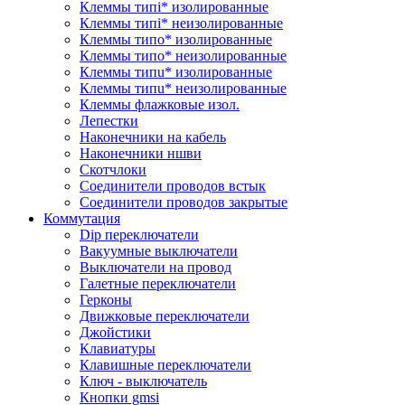
Клеммы типi* изолированные
Клеммы типi* неизолированные
Клеммы типo* изолированные
Клеммы типo* неизолированные
Клеммы типu* изолированные
Клеммы типu* неизолированные
Клеммы флажковые изол.
Лепестки
Наконечники на кабель
Наконечники ншви
Скотчлоки
Соединители проводов встык
Соединители проводов закрытые
Коммутация
Dip переключатели
Вакуумные выключатели
Выключатели на провод
Галетные переключатели
Герконы
Движковые переключатели
Джойстики
Клавиатуры
Клавишные переключатели
Ключ - выключатель
Кнопки gmsi