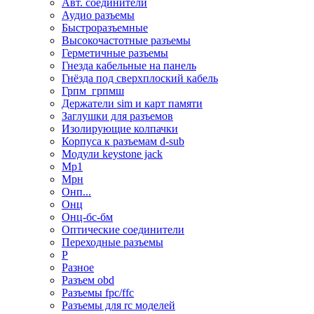
Авт. соединители
Аудио разъемы
Быстроразъемные
Высокочастотные разъемы
Герметичные разъемы
Гнезда кабельные на панель
Гнёзда под сверхплоский кабель
Грпм_грпмш
Держатели sim и карт памяти
Заглушки для разъемов
Изолирующие колпачки
Корпуса к разъемам d-sub
Модули keystone jack
Мр1
Мрн
Онп...
Онц
Онц-бс-бм
Оптические соединители
Переходные разъемы
Р
Разное
Разъем obd
Разъемы fpc/ffc
Разъемы для rc моделей