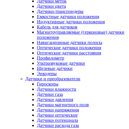
Датчики меток
Датчики цвета
Датчики-транспондеры
Емкостные датчики положения
Индуктивные датчики положения
Кабель для датчиков
Магнитоуправляемые (герконовые) датчики
положения
Навигационные датчики полосы
Оптические датчики положения
Оптические датчики расстояния
Профилометр
Ультразвуковые датчики
Щелевые датчики
Энкодеры
Датчики и преобразователи
Гироскопы
Датчики влажности
Датчики газа
Датчики давления
Датчики магнитного поля
Датчики напряжения
Датчики оптические
Датчики потенциала
Датчики расхода газа