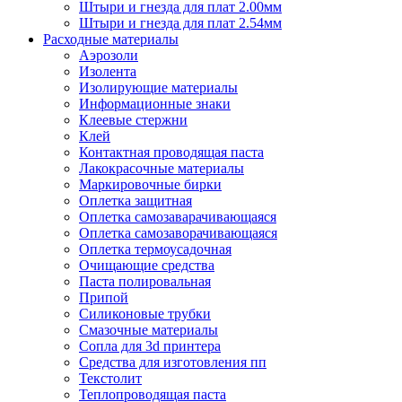
Штыри и гнезда для плат 2.00мм
Штыри и гнезда для плат 2.54мм
Расходные материалы
Аэрозоли
Изолента
Изолирующие материалы
Информационные знаки
Клеевые стержни
Клей
Контактная проводящая паста
Лакокрасочные материалы
Маркировочные бирки
Оплетка защитная
Оплетка самозаварачивающаяся
Оплетка самозаворачивающаяся
Оплетка термоусадочная
Очищающие средства
Паста полировальная
Припой
Силиконовые трубки
Смазочные материалы
Сопла для 3d принтера
Средства для изготовления пп
Текстолит
Теплопроводящая паста