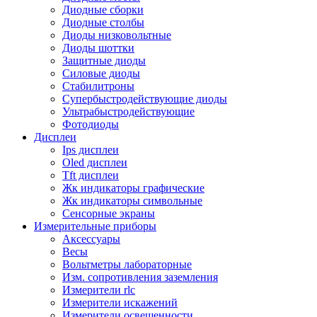
Диодные сборки
Диодные столбы
Диоды низковольтные
Диоды шоттки
Защитные диоды
Силовые диоды
Стабилитроны
Супербыстродействующие диоды
Ультрабыстродействующие
Фотодиоды
Дисплеи
Ips дисплеи
Oled дисплеи
Tft дисплеи
Жк индикаторы графические
Жк индикаторы символьные
Сенсорные экраны
Измерительные приборы
Аксессуары
Весы
Вольтметры лабораторные
Изм. сопротивления заземления
Измерители rlc
Измерители искажений
Измерители освещенности