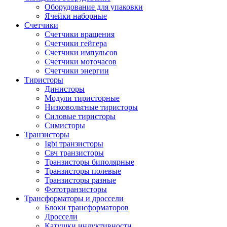
Оборудование для упаковки
Ячейки наборные
Счетчики
Счетчики вращения
Счетчики гейгера
Счетчики импульсов
Счетчики моточасов
Счетчики энергии
Тиристоры
Динисторы
Модули тиристорные
Низковольтные тиристоры
Силовые тиристоры
Симисторы
Транзисторы
Igbt транзисторы
Свч транзисторы
Транзисторы биполярные
Транзисторы полевые
Транзисторы разные
Фототранзисторы
Трансформаторы и дроссели
Блоки трансформаторов
Дроссели
Катушки индуктивности