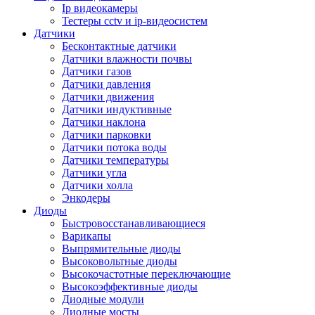
Ip видеокамеры
Тестеры cctv и ip-видеосистем
Датчики
Бесконтактные датчики
Датчики влажности почвы
Датчики газов
Датчики давления
Датчики движения
Датчики индуктивные
Датчики наклона
Датчики парковки
Датчики потока воды
Датчики температуры
Датчики угла
Датчики холла
Энкодеры
Диоды
Быстровосстанавливающиеся
Варикапы
Выпрямительные диоды
Высоковольтные диоды
Высокочастотные переключающие
Высокоэффективные диоды
Диодные модули
Диодные мосты