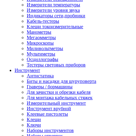
Измерители температуры
Измерители уровня звука
Индикаторы сети,пробники
Кабель-тестеры
Клещи токоизмерительные
Манометры
Мегаомметры
Микроскопы
Миливольтметры
Мультиметры
Осциллографы
Тестеры световых приборов
Инструмент
Антистатика
Биты и насадки для шуруповерта
Граверы / бормашины
Для зачистки и обрезки кабеля
Для монтажа кабельных стяжек
Измерительный инструмент
Инструмент врубной
Клеевые пистолеты
Клещи
Ключи
Наборы инструментов
Наборы отверток