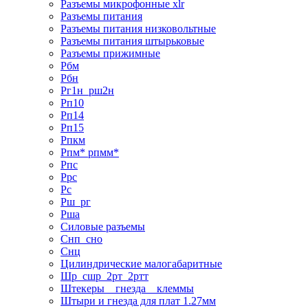
Разъемы микрофонные xlr
Разъемы питания
Разъемы питания низковольтные
Разъемы питания штырьковые
Разъемы прижимные
Рбм
Рбн
Рг1н_рш2н
Рп10
Рп14
Рп15
Рпкм
Рпм* рпмм*
Рпс
Ррс
Рс
Рш_рг
Рша
Силовые разъемы
Снп_сно
Снц
Цилиндрические малогабаритные
Шр_сшр_2рт_2ртт
Штекеры _ гнезда _ клеммы
Штыри и гнезда для плат 1.27мм