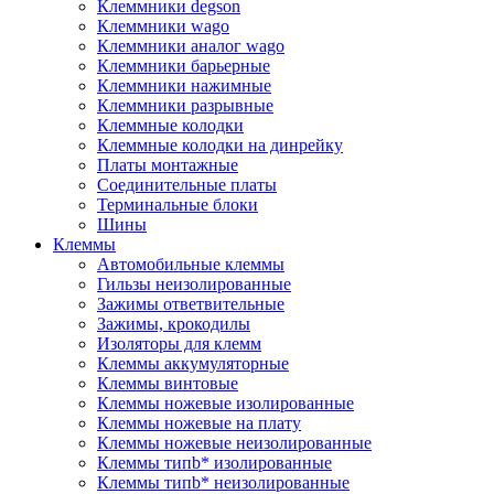
Клеммники degson
Клеммники wago
Клеммники аналог wago
Клеммники барьерные
Клеммники нажимные
Клеммники разрывные
Клеммные колодки
Клеммные колодки на динрейку
Платы монтажные
Соединительные платы
Терминальные блоки
Шины
Клеммы
Автомобильные клеммы
Гильзы неизолированные
Зажимы ответвительные
Зажимы, крокодилы
Изоляторы для клемм
Клеммы аккумуляторные
Клеммы винтовые
Клеммы ножевые изолированные
Клеммы ножевые на плату
Клеммы ножевые неизолированные
Клеммы типb* изолированные
Клеммы типb* неизолированные