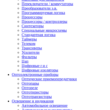
Переключатели / коммутаторы
Преобразователи э.в.
Программируемая логика
Процессоры
Процессоры / контроллеры
Синтезаторы
Специальные микросхемы
Стандартная логика
Таймеры
Телеком
Трансиверы
Усилители
Фильтры
Цап
Цифровые r и c
Цифровые изоляторы
Оптоэлектронные приборы
Оптические приемопередатчики
Оптопары
Оптореле
Оптотиристоры
Оптотранзисторы
Освещение и индикация
Автомобильное освещение
Антивандальные индикаторы