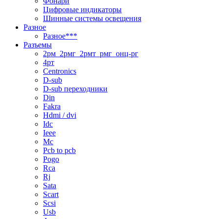
Фонари
Цифровые индикаторы
Шинные системы освещения
Разное
Разное***
Разъемы
2рм_2рмг_2рмт_рмг_онц-рг
4рт
Centronics
D-sub
D-sub переходники
Din
Fakra
Hdmi / dvi
Idc
Ieee
Mc
Pcb to pcb
Pogo
Rca
Rj
Sata
Scart
Scsi
Usb