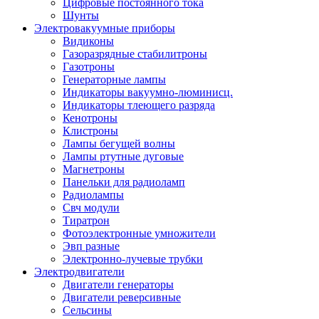
Цифровые постоянного тока
Шунты
Электровакуумные приборы
Видиконы
Газоразрядные стабилитроны
Газотроны
Генераторные лампы
Индикаторы вакуумно-люминисц.
Индикаторы тлеющего разряда
Кенотроны
Клистроны
Лампы бегущей волны
Лампы ртутные дуговые
Магнетроны
Панельки для радиоламп
Радиолампы
Свч модули
Тиратрон
Фотоэлектронные умножители
Эвп разные
Электронно-лучевые трубки
Электродвигатели
Двигатели генераторы
Двигатели реверсивные
Сельсины