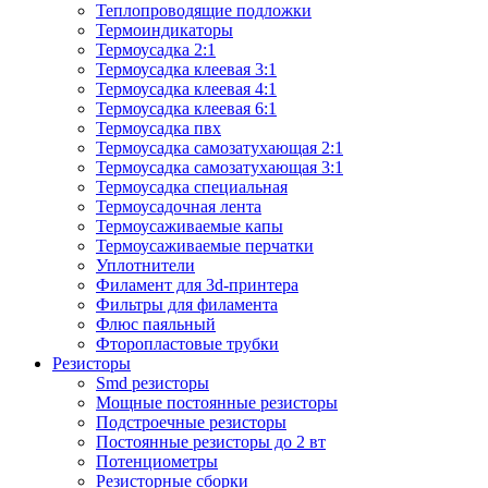
Теплопроводящие подложки
Термоиндикаторы
Термоусадка 2:1
Термоусадка клеевая 3:1
Термоусадка клеевая 4:1
Термоусадка клеевая 6:1
Термоусадка пвх
Термоусадка самозатухающая 2:1
Термоусадка самозатухающая 3:1
Термоусадка специальная
Термоусадочная лента
Термоусаживаемые капы
Термоусаживаемые перчатки
Уплотнители
Филамент для 3d-принтера
Фильтры для филамента
Флюс паяльный
Фторопластовые трубки
Резисторы
Smd резисторы
Мощные постоянные резисторы
Подстроечные резисторы
Постоянные резисторы до 2 вт
Потенциометры
Резисторные сборки