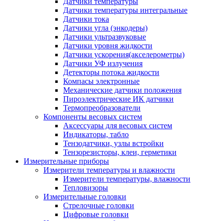
Датчики температуры
Датчики температуры интегральные
Датчики тока
Датчики угла (энкодеры)
Датчики ультразвуковые
Датчики уровня жидкости
Датчики ускорения(акселерометры)
Датчики УФ излучения
Детекторы потока жидкости
Компасы электронные
Механические датчики положения
Пироэлектрические ИК датчики
Термопреобразователи
Компоненты весовых систем
Аксессуары для весовых систем
Индикаторы, табло
Тензодатчики, узлы встройки
Тензорезисторы, клеи, герметики
Измерительные приборы
Измерители температуры и влажности
Измерители температуры, влажности
Тепловизоры
Измерительные головки
Стрелочные головки
Цифровые головки