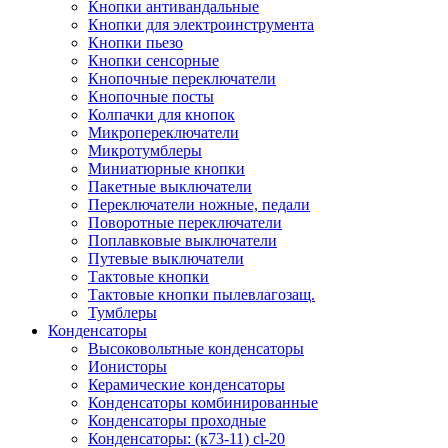
Кнопки антивандальные
Кнопки для электроинструмента
Кнопки пьезо
Кнопки сенсорные
Кнопочные переключатели
Кнопочные посты
Колпачки для кнопок
Микропереключатели
Микротумблеры
Миниатюрные кнопки
Пакетные выключатели
Переключатели ножные, педали
Поворотные переключатели
Поплавковые выключатели
Путевые выключатели
Тактовые кнопки
Тактовые кнопки пылевлагозащ.
Тумблеры
Конденсаторы
Высоковольтные конденсаторы
Ионисторы
Керамические конденсаторы
Конденсаторы комбинированные
Конденсаторы проходные
Конденсаторы: (к73-11) cl-20