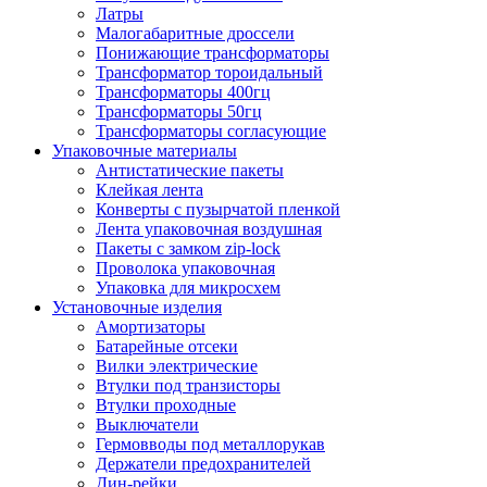
Латры
Малогабаритные дроссели
Понижающие трансформаторы
Трансформатор тороидальный
Трансформаторы 400гц
Трансформаторы 50гц
Трансформаторы согласующие
Упаковочные материалы
Антистатические пакеты
Клейкая лента
Конверты с пузырчатой пленкой
Лента упаковочная воздушная
Пакеты с замком zip-lock
Проволока упаковочная
Упаковка для микросхем
Установочные изделия
Амортизаторы
Батарейные отсеки
Вилки электрические
Втулки под транзисторы
Втулки проходные
Выключатели
Гермовводы под металлорукав
Держатели предохранителей
Дин-рейки