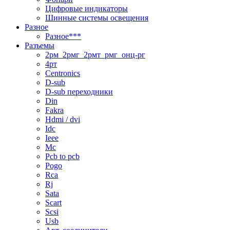
Цифровые индикаторы
Шинные системы освещения
Разное
Разное***
Разъемы
2рм_2рмг_2рмт_рмг_онц-рг
4рт
Centronics
D-sub
D-sub переходники
Din
Fakra
Hdmi / dvi
Idc
Ieee
Mc
Pcb to pcb
Pogo
Rca
Rj
Sata
Scart
Scsi
Usb