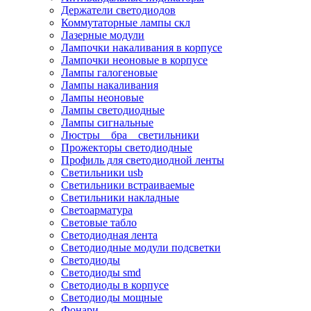
Держатели светодиодов
Коммутаторные лампы скл
Лазерные модули
Лампочки накаливания в корпусе
Лампочки неоновые в корпусе
Лампы галогеновые
Лампы накаливания
Лампы неоновые
Лампы светодиодные
Лампы сигнальные
Люстры _ бра _ светильники
Прожекторы светодиодные
Профиль для светодиодной ленты
Светильники usb
Светильники встраиваемые
Светильники накладные
Светоарматура
Световые табло
Светодиодная лента
Светодиодные модули подсветки
Светодиоды
Светодиоды smd
Светодиоды в корпусе
Светодиоды мощные
Фонари