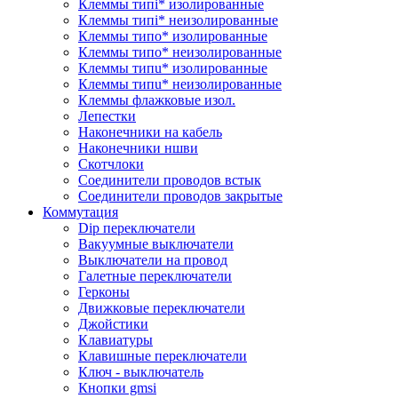
Клеммы типi* изолированные
Клеммы типi* неизолированные
Клеммы типo* изолированные
Клеммы типo* неизолированные
Клеммы типu* изолированные
Клеммы типu* неизолированные
Клеммы флажковые изол.
Лепестки
Наконечники на кабель
Наконечники ншви
Скотчлоки
Соединители проводов встык
Соединители проводов закрытые
Коммутация
Dip переключатели
Вакуумные выключатели
Выключатели на провод
Галетные переключатели
Герконы
Движковые переключатели
Джойстики
Клавиатуры
Клавишные переключатели
Ключ - выключатель
Кнопки gmsi