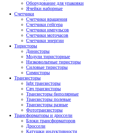
Оборудование для упаковки
Ячейки наборные
Счетчики
Счетчики вращения
Счетчики гейгера
Счетчики импульсов
Счетчики моточасов
Счетчики энергии
Тиристоры
Динисторы
Модули тиристорные
Низковольтные тиристоры
Силовые тиристоры
Симисторы
Транзисторы
Igbt транзисторы
Свч транзисторы
Транзисторы биполярные
Транзисторы полевые
Транзисторы разные
Фототранзисторы
Трансформаторы и дроссели
Блоки трансформаторов
Дроссели
Катушки индуктивности