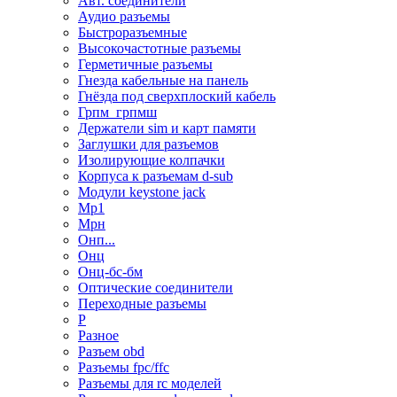
Авт. соединители
Аудио разъемы
Быстроразъемные
Высокочастотные разъемы
Герметичные разъемы
Гнезда кабельные на панель
Гнёзда под сверхплоский кабель
Грпм_грпмш
Держатели sim и карт памяти
Заглушки для разъемов
Изолирующие колпачки
Корпуса к разъемам d-sub
Модули keystone jack
Мр1
Мрн
Онп...
Онц
Онц-бс-бм
Оптические соединители
Переходные разъемы
Р
Разное
Разъем obd
Разъемы fpc/ffc
Разъемы для rc моделей