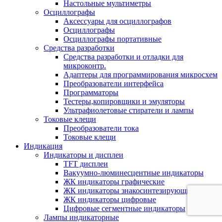
Настольные мультиметры
Осциллографы
Аксессуары для осциллографов
Осциллографы
Осциллографы портативные
Средства разработки
Cредства разработки и отладки для
микроконтр.
Адаптеры для программирования микросхем
Преобразователи интерфейса
Программаторы
Тестеры,копировщики и эмуляторы
Ультрафиолетовые стиратели и лампы
Токовые клещи
Преобразователи тока
Токовые клещи
Индикация
Индикаторы и дисплеи
TFT дисплеи
Вакуумно-люминесцентные индикаторы
ЖК индикаторы графические
ЖК индикаторы знакосинтезирующие
ЖК индикаторы цифровые
Цифровые сегментные индикаторы
Лампы индикаторные