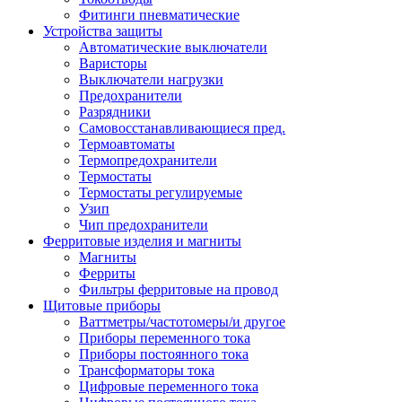
Фитинги пневматические
Устройства защиты
Автоматические выключатели
Варисторы
Выключатели нагрузки
Предохранители
Разрядники
Самовосстанавливающиеся пред.
Термоавтоматы
Термопредохранители
Термостаты
Термостаты регулируемые
Узип
Чип предохранители
Ферритовые изделия и магниты
Магниты
Ферриты
Фильтры ферритовые на провод
Щитовые приборы
Ваттметры/частотомеры/и другое
Приборы переменного тока
Приборы постоянного тока
Трансформаторы тока
Цифровые переменного тока