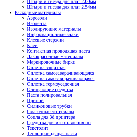
Штыри и гнезда для плат 2.00мм
Штыри и гнезда для плат 2.54мм
Расходные материалы
Аэрозоли
Изолента
Изолирующие материалы
Информационные знаки
Клеевые стержни
Клей
Контактная проводящая паста
Лакокрасочные материалы
Маркировочные бирки
Оплетка защитная
Оплетка самозаварачивающаяся
Оплетка самозаворачивающаяся
Оплетка термоусадочная
Очищающие средства
Паста полировальная
Припой
Силиконовые трубки
Смазочные материалы
Сопла для 3d принтера
Средства для изготовления пп
Текстолит
Теплопроводящая паста