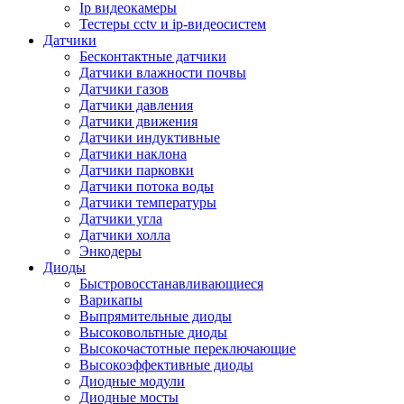
Ip видеокамеры
Тестеры cctv и ip-видеосистем
Датчики
Бесконтактные датчики
Датчики влажности почвы
Датчики газов
Датчики давления
Датчики движения
Датчики индуктивные
Датчики наклона
Датчики парковки
Датчики потока воды
Датчики температуры
Датчики угла
Датчики холла
Энкодеры
Диоды
Быстровосстанавливающиеся
Варикапы
Выпрямительные диоды
Высоковольтные диоды
Высокочастотные переключающие
Высокоэффективные диоды
Диодные модули
Диодные мосты