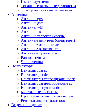
Пьезоизлучатели
Тональные вызывные устройства
Электромагнитные излучатели
Антенны
Антенны gps
Антенны gsm
Антенны wifi
Антенны тв
Антенны телескопические
Антенные делители (сплиттеры)
Антенные ответвители
Антенные разветвители
Антенные сумматоры
Радиоантенны
Чип антенны
Вентиляторы
Вентиляторы ac
Вентиляторы dc
Вентиляторы тангенциальные dc
Вентиляторы центробежные ac
Вентиляторы-улитка dc
Монтажные элементы
Провода питания вентиляторов
Решетки для вентиляторов
Видеонаблюдение