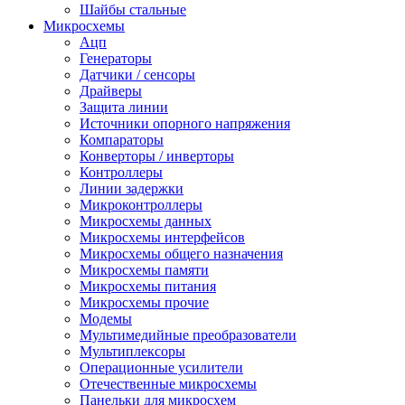
Шайбы стальные
Микросхемы
Ацп
Генераторы
Датчики / сенсоры
Драйверы
Защита линии
Источники опорного напряжения
Компараторы
Конверторы / инверторы
Контроллеры
Линии задержки
Микроконтроллеры
Микросхемы данных
Микросхемы интерфейсов
Микросхемы общего назначения
Микросхемы памяти
Микросхемы питания
Микросхемы прочие
Модемы
Мультимедийные преобразователи
Мультиплексоры
Операционные усилители
Отечественные микросхемы
Панельки для микросхем