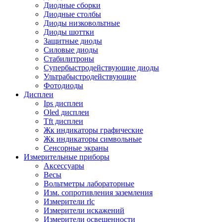
Диодные сборки
Диодные столбы
Диоды низковольтные
Диоды шоттки
Защитные диоды
Силовые диоды
Стабилитроны
Супербыстродействующие диоды
Ультрабыстродействующие
Фотодиоды
Дисплеи
Ips дисплеи
Oled дисплеи
Tft дисплеи
Жк индикаторы графические
Жк индикаторы символьные
Сенсорные экраны
Измерительные приборы
Аксессуары
Весы
Вольтметры лабораторные
Изм. сопротивления заземления
Измерители rlc
Измерители искажений
Измерители освещенности