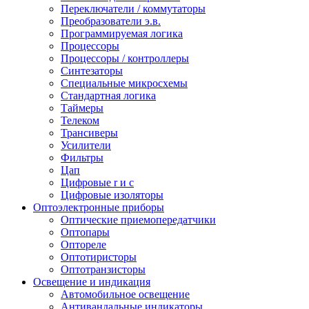
Переключатели / коммутаторы
Преобразователи э.в.
Программируемая логика
Процессоры
Процессоры / контроллеры
Синтезаторы
Специальные микросхемы
Стандартная логика
Таймеры
Телеком
Трансиверы
Усилители
Фильтры
Цап
Цифровые r и c
Цифровые изоляторы
Оптоэлектронные приборы
Оптические приемопередатчики
Оптопары
Оптореле
Оптотиристоры
Оптотранзисторы
Освещение и индикация
Автомобильное освещение
Антивандальные индикаторы