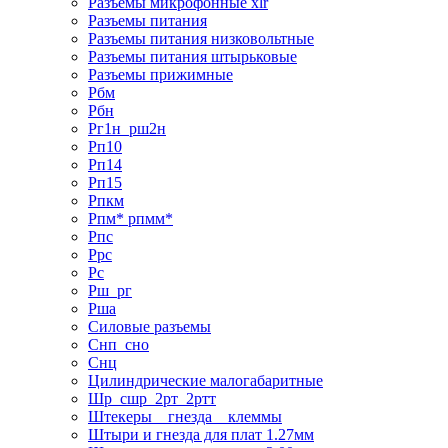
Разъемы микрофонные xlr
Разъемы питания
Разъемы питания низковольтные
Разъемы питания штырьковые
Разъемы прижимные
Рбм
Рбн
Рг1н_рш2н
Рп10
Рп14
Рп15
Рпкм
Рпм* рпмм*
Рпс
Ррс
Рс
Рш_рг
Рша
Силовые разъемы
Снп_сно
Снц
Цилиндрические малогабаритные
Шр_сшр_2рт_2ртт
Штекеры _ гнезда _ клеммы
Штыри и гнезда для плат 1.27мм