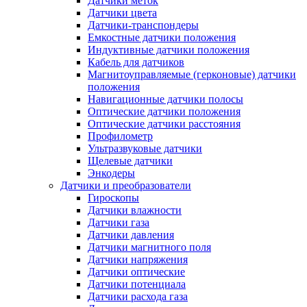
Датчики меток
Датчики цвета
Датчики-транспондеры
Емкостные датчики положения
Индуктивные датчики положения
Кабель для датчиков
Магнитоуправляемые (герконовые) датчики
положения
Навигационные датчики полосы
Оптические датчики положения
Оптические датчики расстояния
Профилометр
Ультразвуковые датчики
Щелевые датчики
Энкодеры
Датчики и преобразователи
Гироскопы
Датчики влажности
Датчики газа
Датчики давления
Датчики магнитного поля
Датчики напряжения
Датчики оптические
Датчики потенциала
Датчики расхода газа