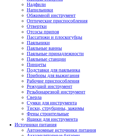
Надфили
Напильники
Обжимной инструмент
Оптические приспособления
Отвертки
Отсосы припоя
Пассатижи и плоскогубцы
Паяльники
Паяльные ванны
Паяльные принадлежности
Паяльные станции
Пинцеты
Подставки для паяльника
Приборы для выжигания
Рабочие приспособления
Режущий инструмент
Резьбонарезной инструмент
Сверла
Сумки для инструмента
Тиски, струбцины, зажимы
Фены строительные
Ящики для инструмента
Источники питания
Автономные источники питания
Аккумуляторные батареи