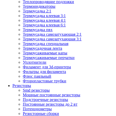
Теплопроводящие подложки
Термоиндикаторы
Термоусадка 2:1
Термоусадка клеевая 3:1
Термоусадка клеевая 4:1
Термоусадка клеевая 6:1
Термоусадка пвх
Термоусадка самозатухающая 2:1
Термоусадка самозатухающая 3:1
Термоусадка специальная
Термоусадочная лента
Термоусаживаемые капы
Термоусаживаемые перчатки
Уплотнители
Филамент для 3d-принтера
Фильтры для филамента
Флюс паяльный
Фторопластовые трубки
Резисторы
Smd резисторы
Мощные постоянные резисторы
Подстроечные резисторы
Постоянные резисторы до 2 вт
Потенциометры
Резисторные сборки