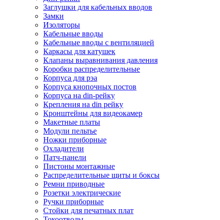
Заглушки для кабельных вводов
Замки
Изоляторы
Кабельные вводы
Кабельные вводы с вентиляцией
Каркасы для катушек
Клапаны выравнивания давления
Коробки распределительные
Корпуса для рэа
Корпуса кнопочных постов
Корпуса на din-рейку
Крепления на din рейку
Кронштейны для видеокамер
Макетные платы
Модули пельтье
Ножки приборные
Охладители
Патч-панели
Пистоны монтажные
Распределительные щиты и боксы
Ремни приводные
Розетки электрические
Ручки приборные
Стойки для печатных плат
Токоотводы