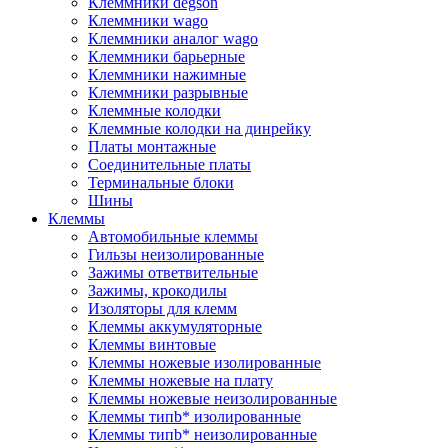
Клеммники degson
Клеммники wago
Клеммники аналог wago
Клеммники барьерные
Клеммники нажимные
Клеммники разрывные
Клеммные колодки
Клеммные колодки на динрейку
Платы монтажные
Соединительные платы
Терминальные блоки
Шины
Клеммы
Автомобильные клеммы
Гильзы неизолированные
Зажимы ответвительные
Зажимы, крокодилы
Изоляторы для клемм
Клеммы аккумуляторные
Клеммы винтовые
Клеммы ножевые изолированные
Клеммы ножевые на плату
Клеммы ножевые неизолированные
Клеммы типb* изолированные
Клеммы типb* неизолированные