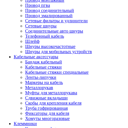
Провод монтажный
Провод пгва
Провод соединительный
Провод эмалированный
Сетевые фильтры и удлинители
Сетевые шнуры
Соединительные авто шнуры
Телефонный кабель
Шлейф
Шнуры высокочастотные
Шнуры для мобильных устройств
Кабельные аксессуары
Бандаж кабельный
Кабельные стяжки
Кабельные стяжки специальные
Ленты-липучки
Маркеры на кабель
Металлорукав
Муфты для металлорукава
Сдвижные вкладыши
Скобы для крепления кабеля
Труба гофрированная
Фиксаторы для кабеля
Хомуты многоразовые
Клеммники