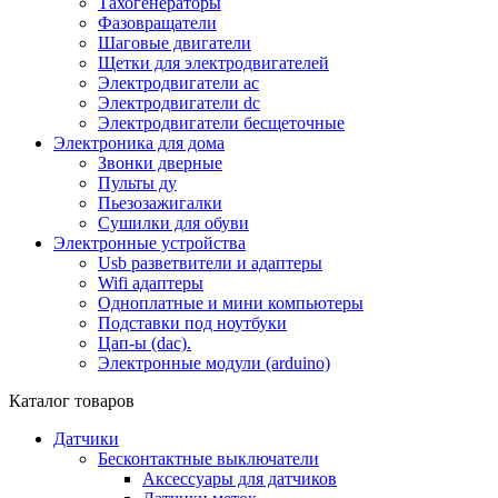
Тахогенераторы
Фазовращатели
Шаговые двигатели
Щетки для электродвигателей
Электродвигатели ac
Электродвигатели dc
Электродвигатели бесщеточные
Электроника для дома
Звонки дверные
Пульты ду
Пьезозажигалки
Сушилки для обуви
Электронные устройства
Usb разветвители и адаптеры
Wifi адаптеры
Одноплатные и мини компьютеры
Подставки под ноутбуки
Цап-ы (dac).
Электронные модули (arduino)
Каталог товаров
Датчики
Бесконтактные выключатели
Аксессуары для датчиков