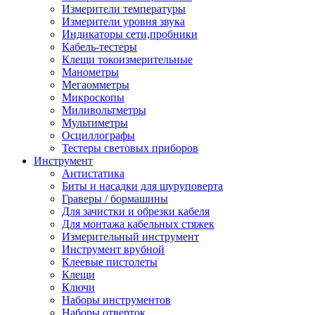
Измерители температуры
Измерители уровня звука
Индикаторы сети,пробники
Кабель-тестеры
Клещи токоизмерительные
Манометры
Мегаомметры
Микроскопы
Миливольтметры
Мультиметры
Осциллографы
Тестеры световых приборов
Инструмент
Антистатика
Биты и насадки для шуруповерта
Граверы / бормашины
Для зачистки и обрезки кабеля
Для монтажа кабельных стяжек
Измерительный инструмент
Инструмент врубной
Клеевые пистолеты
Клещи
Ключи
Наборы инструментов
Наборы отверток