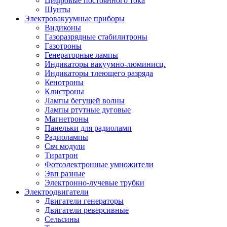
Цифровые постоянного тока
Шунты
Электровакуумные приборы
Видиконы
Газоразрядные стабилитроны
Газотроны
Генераторные лампы
Индикаторы вакуумно-люминисц.
Индикаторы тлеющего разряда
Кенотроны
Клистроны
Лампы бегущей волны
Лампы ртутные дуговые
Магнетроны
Панельки для радиоламп
Радиолампы
Свч модули
Тиратрон
Фотоэлектронные умножители
Эвп разные
Электронно-лучевые трубки
Электродвигатели
Двигатели генераторы
Двигатели реверсивные
Сельсины