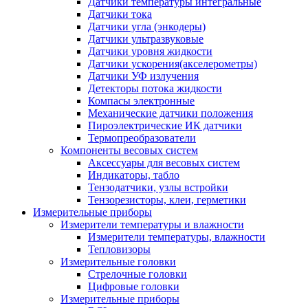
Датчики температуры интегральные
Датчики тока
Датчики угла (энкодеры)
Датчики ультразвуковые
Датчики уровня жидкости
Датчики ускорения(акселерометры)
Датчики УФ излучения
Детекторы потока жидкости
Компасы электронные
Механические датчики положения
Пироэлектрические ИК датчики
Термопреобразователи
Компоненты весовых систем
Аксессуары для весовых систем
Индикаторы, табло
Тензодатчики, узлы встройки
Тензорезисторы, клеи, герметики
Измерительные приборы
Измерители температуры и влажности
Измерители температуры, влажности
Тепловизоры
Измерительные головки
Стрелочные головки
Цифровые головки
Измерительные приборы