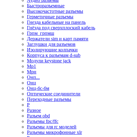
Аудио разъемы
Быстроразъемные
Высокочастотные разъемы
Герметичные разъемы
Гнезда кабельные на панель
Гнёзда под сверхплоский кабель
Грпм_грпмш
Держатели sim и карт памяти
Заглушки для разъемов
Изолирующие колпачки
Корпуса к разъемам d-sub
Модули keystone jack
Мр1
Мрн
Онп...
Онц
Онц-бс-бм
Оптические соединители
Переходные разъемы
Р
Разное
Разъем obd
Разъемы fpc/ffc
Разъемы для rc моделей
Разъемы микрофонные xlr