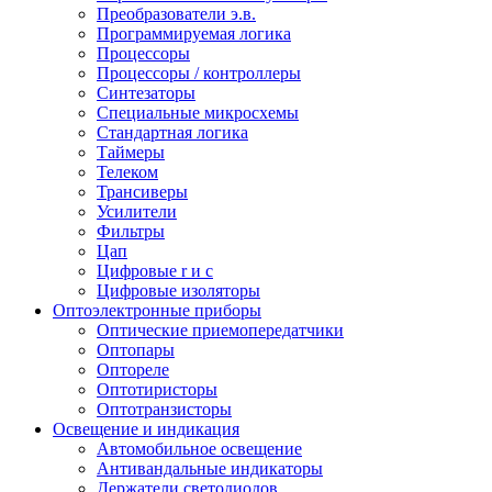
Преобразователи э.в.
Программируемая логика
Процессоры
Процессоры / контроллеры
Синтезаторы
Специальные микросхемы
Стандартная логика
Таймеры
Телеком
Трансиверы
Усилители
Фильтры
Цап
Цифровые r и c
Цифровые изоляторы
Оптоэлектронные приборы
Оптические приемопередатчики
Оптопары
Оптореле
Оптотиристоры
Оптотранзисторы
Освещение и индикация
Автомобильное освещение
Антивандальные индикаторы
Держатели светодиодов