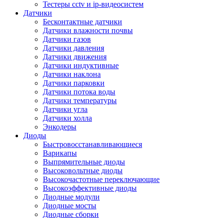
Тестеры cctv и ip-видеосистем
Датчики
Бесконтактные датчики
Датчики влажности почвы
Датчики газов
Датчики давления
Датчики движения
Датчики индуктивные
Датчики наклона
Датчики парковки
Датчики потока воды
Датчики температуры
Датчики угла
Датчики холла
Энкодеры
Диоды
Быстровосстанавливающиеся
Варикапы
Выпрямительные диоды
Высоковольтные диоды
Высокочастотные переключающие
Высокоэффективные диоды
Диодные модули
Диодные мосты
Диодные сборки