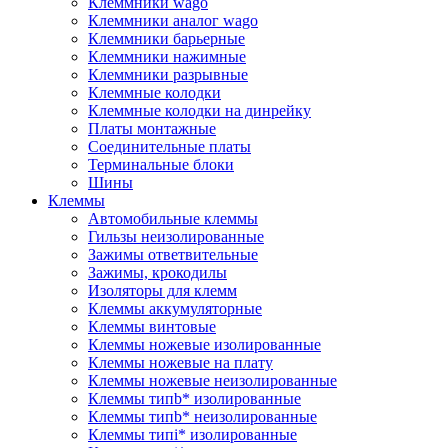
Клеммники wago
Клеммники аналог wago
Клеммники барьерные
Клеммники нажимные
Клеммники разрывные
Клеммные колодки
Клеммные колодки на динрейку
Платы монтажные
Соединительные платы
Терминальные блоки
Шины
Клеммы
Автомобильные клеммы
Гильзы неизолированные
Зажимы ответвительные
Зажимы, крокодилы
Изоляторы для клемм
Клеммы аккумуляторные
Клеммы винтовые
Клеммы ножевые изолированные
Клеммы ножевые на плату
Клеммы ножевые неизолированные
Клеммы типb* изолированные
Клеммы типb* неизолированные
Клеммы типi* изолированные