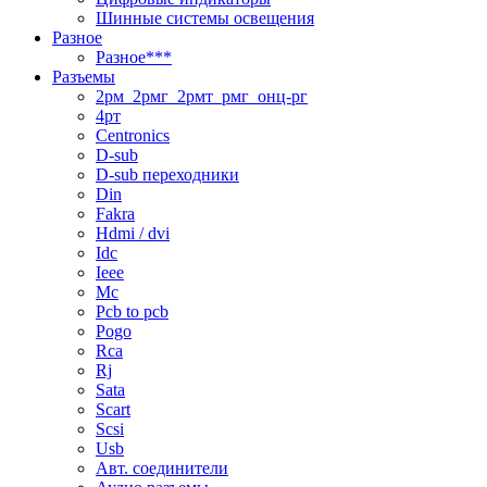
Шинные системы освещения
Разное
Разное***
Разъемы
2рм_2рмг_2рмт_рмг_онц-рг
4рт
Centronics
D-sub
D-sub переходники
Din
Fakra
Hdmi / dvi
Idc
Ieee
Mc
Pcb to pcb
Pogo
Rca
Rj
Sata
Scart
Scsi
Usb
Авт. соединители