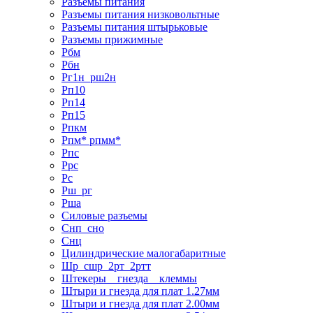
Разъемы питания
Разъемы питания низковольтные
Разъемы питания штырьковые
Разъемы прижимные
Рбм
Рбн
Рг1н_рш2н
Рп10
Рп14
Рп15
Рпкм
Рпм* рпмм*
Рпс
Ррс
Рс
Рш_рг
Рша
Силовые разъемы
Снп_сно
Снц
Цилиндрические малогабаритные
Шр_сшр_2рт_2ртт
Штекеры _ гнезда _ клеммы
Штыри и гнезда для плат 1.27мм
Штыри и гнезда для плат 2.00мм