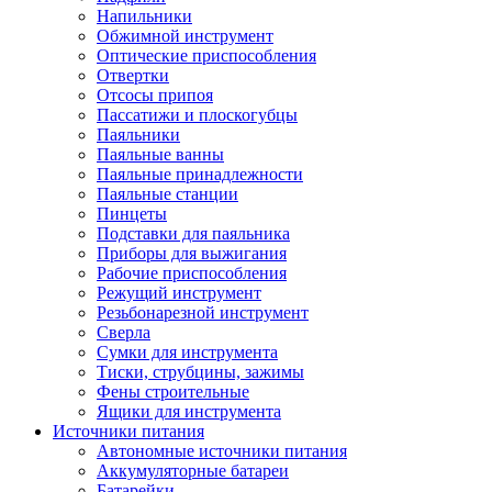
Напильники
Обжимной инструмент
Оптические приспособления
Отвертки
Отсосы припоя
Пассатижи и плоскогубцы
Паяльники
Паяльные ванны
Паяльные принадлежности
Паяльные станции
Пинцеты
Подставки для паяльника
Приборы для выжигания
Рабочие приспособления
Режущий инструмент
Резьбонарезной инструмент
Сверла
Сумки для инструмента
Тиски, струбцины, зажимы
Фены строительные
Ящики для инструмента
Источники питания
Автономные источники питания
Аккумуляторные батареи
Батарейки