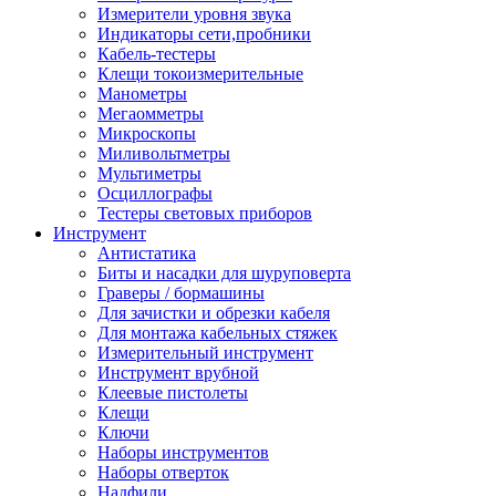
Измерители уровня звука
Индикаторы сети,пробники
Кабель-тестеры
Клещи токоизмерительные
Манометры
Мегаомметры
Микроскопы
Миливольтметры
Мультиметры
Осциллографы
Тестеры световых приборов
Инструмент
Антистатика
Биты и насадки для шуруповерта
Граверы / бормашины
Для зачистки и обрезки кабеля
Для монтажа кабельных стяжек
Измерительный инструмент
Инструмент врубной
Клеевые пистолеты
Клещи
Ключи
Наборы инструментов
Наборы отверток
Надфили