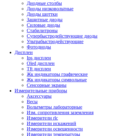
Диодные столбы
Диоды низковольтные
Диоды шоттки
Защитные диоды
Силовые диоды
Стабилитроны
Супербыстродействующие диоды
Ультрабыстродействующие
Фотодиоды
Дисплеи
Ips дисплеи
Oled дисплеи
Tft дисплеи
Жк индикаторы графические
Жк индикаторы символьные
Сенсорные экраны
Измерительные приборы
Аксессуары
Весы
Вольтметры лабораторные
Изм. сопротивления заземления
Измерители rlc
Измерители искажений
Измерители освещенности
Измерители температуры