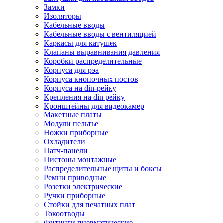
Замки
Изоляторы
Кабельные вводы
Кабельные вводы с вентиляцией
Каркасы для катушек
Клапаны выравнивания давления
Коробки распределительные
Корпуса для рэа
Корпуса кнопочных постов
Корпуса на din-рейку
Крепления на din рейку
Кронштейны для видеокамер
Макетные платы
Модули пельтье
Ножки приборные
Охладители
Патч-панели
Пистоны монтажные
Распределительные щиты и боксы
Ремни приводные
Розетки электрические
Ручки приборные
Стойки для печатных плат
Токоотводы
Фитинги пневматические