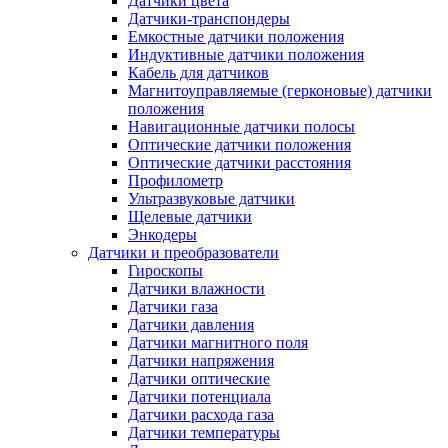
Датчики цвета
Датчики-транспондеры
Емкостные датчики положения
Индуктивные датчики положения
Кабель для датчиков
Магнитоуправляемые (герконовые) датчики
положения
Навигационные датчики полосы
Оптические датчики положения
Оптические датчики расстояния
Профилометр
Ультразвуковые датчики
Щелевые датчики
Энкодеры
Датчики и преобразователи
Гироскопы
Датчики влажности
Датчики газа
Датчики давления
Датчики магнитного поля
Датчики напряжения
Датчики оптические
Датчики потенциала
Датчики расхода газа
Датчики температуры