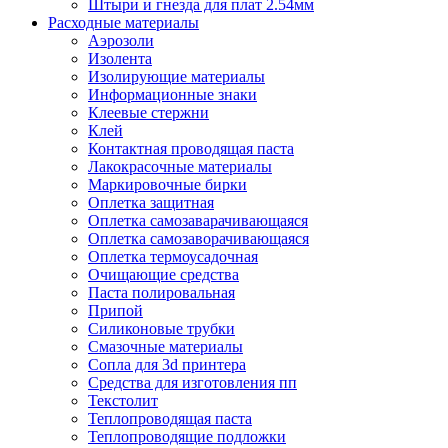
Штыри и гнезда для плат 2.54мм
Расходные материалы
Аэрозоли
Изолента
Изолирующие материалы
Информационные знаки
Клеевые стержни
Клей
Контактная проводящая паста
Лакокрасочные материалы
Маркировочные бирки
Оплетка защитная
Оплетка самозаварачивающаяся
Оплетка самозаворачивающаяся
Оплетка термоусадочная
Очищающие средства
Паста полировальная
Припой
Силиконовые трубки
Смазочные материалы
Сопла для 3d принтера
Средства для изготовления пп
Текстолит
Теплопроводящая паста
Теплопроводящие подложки