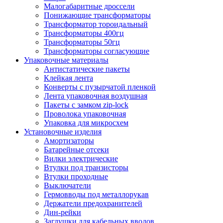
Малогабаритные дроссели
Понижающие трансформаторы
Трансформатор тороидальный
Трансформаторы 400гц
Трансформаторы 50гц
Трансформаторы согласующие
Упаковочные материалы
Антистатические пакеты
Клейкая лента
Конверты с пузырчатой пленкой
Лента упаковочная воздушная
Пакеты с замком zip-lock
Проволока упаковочная
Упаковка для микросхем
Установочные изделия
Амортизаторы
Батарейные отсеки
Вилки электрические
Втулки под транзисторы
Втулки проходные
Выключатели
Гермовводы под металлорукав
Держатели предохранителей
Дин-рейки
Заглушки для кабельных вводов