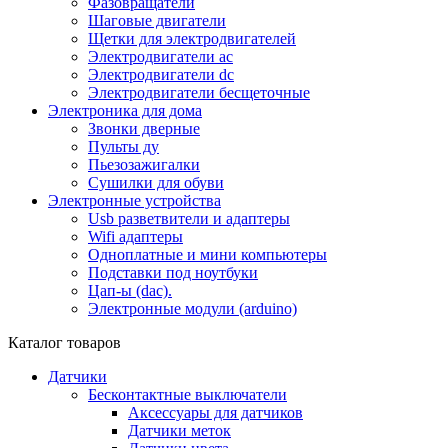
Фазовращатели
Шаговые двигатели
Щетки для электродвигателей
Электродвигатели ac
Электродвигатели dc
Электродвигатели бесщеточные
Электроника для дома
Звонки дверные
Пульты ду
Пьезозажигалки
Сушилки для обуви
Электронные устройства
Usb разветвители и адаптеры
Wifi адаптеры
Одноплатные и мини компьютеры
Подставки под ноутбуки
Цап-ы (dac).
Электронные модули (arduino)
Каталог товаров
Датчики
Бесконтактные выключатели
Аксессуары для датчиков
Датчики меток