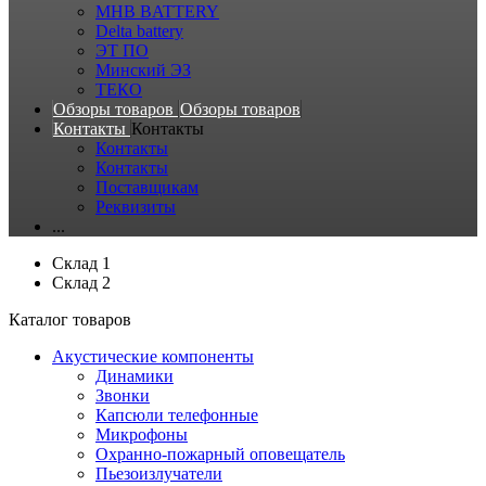
MHB BATTERY
Delta battery
ЭT ПО
Минский ЭЗ
ТЕКО
Обзоры товаров
Обзоры товаров
Контакты
Контакты
Контакты
Контакты
Поставщикам
Реквизиты
...
Склад 1
Склад 2
Каталог товаров
Акустические компоненты
Динамики
Звонки
Капсюли телефонные
Микрофоны
Охранно-пожарный оповещатель
Пьезоизлучатели