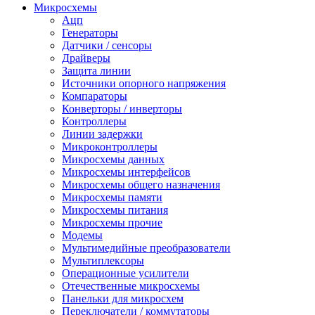
Микросхемы
Ацп
Генераторы
Датчики / сенсоры
Драйверы
Защита линии
Источники опорного напряжения
Компараторы
Конверторы / инверторы
Контроллеры
Линии задержки
Микроконтроллеры
Микросхемы данных
Микросхемы интерфейсов
Микросхемы общего назначения
Микросхемы памяти
Микросхемы питания
Микросхемы прочие
Модемы
Мультимедийные преобразователи
Мультиплексоры
Операционные усилители
Отечественные микросхемы
Панельки для микросхем
Переключатели / коммутаторы