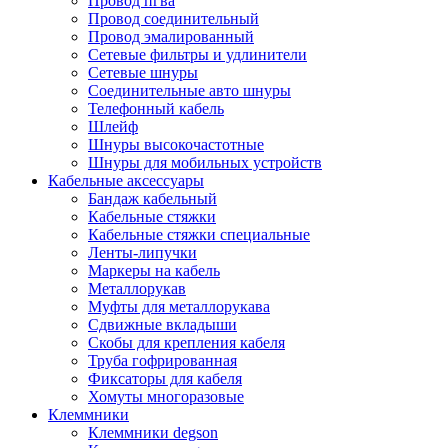
Провод пгва
Провод соединительный
Провод эмалированный
Сетевые фильтры и удлинители
Сетевые шнуры
Соединительные авто шнуры
Телефонный кабель
Шлейф
Шнуры высокочастотные
Шнуры для мобильных устройств
Кабельные аксессуары
Бандаж кабельный
Кабельные стяжки
Кабельные стяжки специальные
Ленты-липучки
Маркеры на кабель
Металлорукав
Муфты для металлорукава
Сдвижные вкладыши
Скобы для крепления кабеля
Труба гофрированная
Фиксаторы для кабеля
Хомуты многоразовые
Клеммники
Клеммники degson