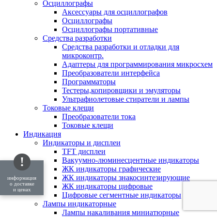
Осциллографы
Аксессуары для осциллографов
Осциллографы
Осциллографы портативные
Средства разработки
Cредства разработки и отладки для
микроконтр.
Адаптеры для программирования микросхем
Преобразователи интерфейса
Программаторы
Тестеры,копировщики и эмуляторы
Ультрафиолетовые стиратели и лампы
Токовые клещи
Преобразователи тока
Токовые клещи
Индикация
Индикаторы и дисплеи
TFT дисплеи
!
Вакуумно-люминесцентные индикаторы
ЖК индикаторы графические
ЖК индикаторы знакосинтезирующие
информация
о доставке
ЖК индикаторы цифровые
и ценах
Цифровые сегментные индикаторы
Лампы индикаторные
Лампы накаливания миниатюрные