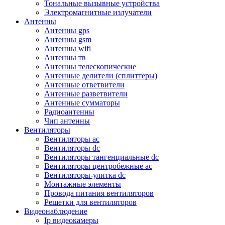
Тональные вызывные устройства
Электромагнитные излучатели
Антенны
Антенны gps
Антенны gsm
Антенны wifi
Антенны тв
Антенны телескопические
Антенные делители (сплиттеры)
Антенные ответвители
Антенные разветвители
Антенные сумматоры
Радиоантенны
Чип антенны
Вентиляторы
Вентиляторы ac
Вентиляторы dc
Вентиляторы тангенциальные dc
Вентиляторы центробежные ac
Вентиляторы-улитка dc
Монтажные элементы
Провода питания вентиляторов
Решетки для вентиляторов
Видеонаблюдение
Ip видеокамеры