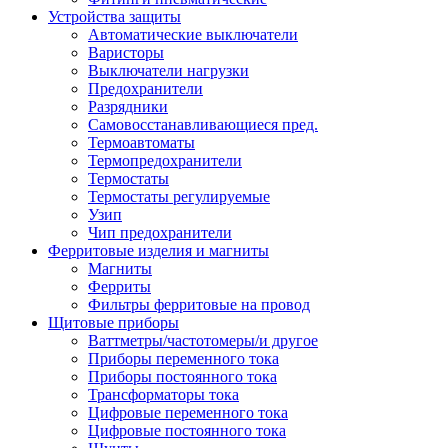
Устройства защиты
Автоматические выключатели
Варисторы
Выключатели нагрузки
Предохранители
Разрядники
Самовосстанавливающиеся пред.
Термоавтоматы
Термопредохранители
Термостаты
Термостаты регулируемые
Узип
Чип предохранители
Ферритовые изделия и магниты
Магниты
Ферриты
Фильтры ферритовые на провод
Щитовые приборы
Ваттметры/частотомеры/и другое
Приборы переменного тока
Приборы постоянного тока
Трансформаторы тока
Цифровые переменного тока
Цифровые постоянного тока