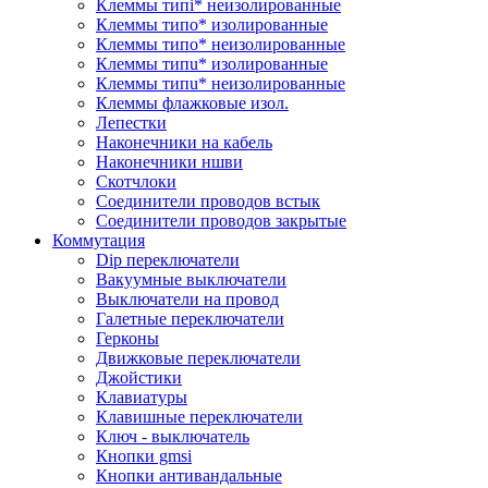
Клеммы типi* неизолированные
Клеммы типo* изолированные
Клеммы типo* неизолированные
Клеммы типu* изолированные
Клеммы типu* неизолированные
Клеммы флажковые изол.
Лепестки
Наконечники на кабель
Наконечники ншви
Скотчлоки
Соединители проводов встык
Соединители проводов закрытые
Коммутация
Dip переключатели
Вакуумные выключатели
Выключатели на провод
Галетные переключатели
Герконы
Движковые переключатели
Джойстики
Клавиатуры
Клавишные переключатели
Ключ - выключатель
Кнопки gmsi
Кнопки антивандальные