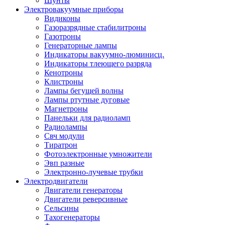
Шунты
Электровакуумные приборы
Видиконы
Газоразрядные стабилитроны
Газотроны
Генераторные лампы
Индикаторы вакуумно-люминисц.
Индикаторы тлеющего разряда
Кенотроны
Клистроны
Лампы бегущей волны
Лампы ртутные дуговые
Магнетроны
Панельки для радиоламп
Радиолампы
Свч модули
Тиратрон
Фотоэлектронные умножители
Эвп разные
Электронно-лучевые трубки
Электродвигатели
Двигатели генераторы
Двигатели реверсивные
Сельсины
Тахогенераторы