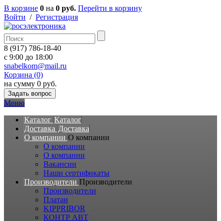
В корзине
0
на
0 руб.
Перейти в корзину
Войти
/
Регистрация
8 (917) 786-18-40
c 9:00 до 18:00
snabelkom@mail.ru
Корзина (0)
на сумму 0 руб.
Задать вопрос
Меню
Каталог
Каталог
Доставка
Доставка
О компании
О компании
О компании
О компании
Вакансии
Наши сертификаты
Производители
Производители
Производители
Платан
KIPPRIBOR
КОНТР АВТ