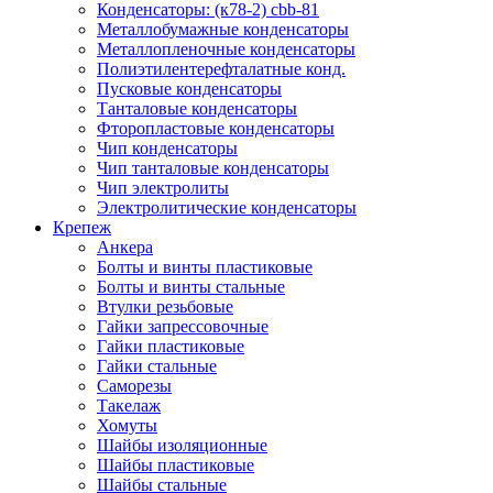
Конденсаторы: (к78-2) cbb-81
Металлобумажные конденсаторы
Металлопленочные конденсаторы
Полиэтилентерефталатные конд.
Пусковые конденсаторы
Танталовые конденсаторы
Фторопластовые конденсаторы
Чип конденсаторы
Чип танталовые конденсаторы
Чип электролиты
Электролитические конденсаторы
Крепеж
Анкера
Болты и винты пластиковые
Болты и винты стальные
Втулки резьбовые
Гайки запрессовочные
Гайки пластиковые
Гайки стальные
Саморезы
Такелаж
Хомуты
Шайбы изоляционные
Шайбы пластиковые
Шайбы стальные