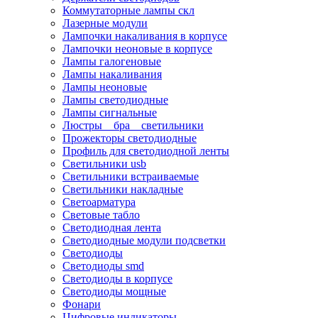
Коммутаторные лампы скл
Лазерные модули
Лампочки накаливания в корпусе
Лампочки неоновые в корпусе
Лампы галогеновые
Лампы накаливания
Лампы неоновые
Лампы светодиодные
Лампы сигнальные
Люстры _ бра _ светильники
Прожекторы светодиодные
Профиль для светодиодной ленты
Светильники usb
Светильники встраиваемые
Светильники накладные
Светоарматура
Световые табло
Светодиодная лента
Светодиодные модули подсветки
Светодиоды
Светодиоды smd
Светодиоды в корпусе
Светодиоды мощные
Фонари
Цифровые индикаторы