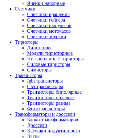
Ячейки наборные
Счетчики
Счетчики вращения
Счетчики гейгера
Счетчики импульсов
Счетчики моточасов
Счетчики энергии
Тиристоры
Динисторы
Модули тиристорные
Низковольтные тиристоры
Силовые тиристоры
Симисторы
Транзисторы
Igbt транзисторы
Свч транзисторы
Транзисторы биполярные
Транзисторы полевые
Транзисторы разные
Фототранзисторы
Трансформаторы и дроссели
Блоки трансформаторов
Дроссели
Катушки индуктивности
Латры