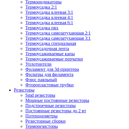
Термоиндикаторы
Термоусадка 2:1
Термоусадка клеевая 3:1
Термоусадка клеевая 4:1
Термоусадка клеевая 6:1
Термоусадка пвх
Термоусадка самозатухающая 2:1
Термоусадка самозатухающая 3:1
Термоусадка специальная
Термоусадочная лента
Термоусаживаемые капы
Термоусаживаемые перчатки
Уплотнители
Филамент для 3d-принтера
Фильтры для филамента
Флюс паяльный
Фторопластовые трубки
Резисторы
Smd резисторы
Мощные постоянные резисторы
Подстроечные резисторы
Постоянные резисторы до 2 вт
Потенциометры
Резисторные сборки
Терморезисторы