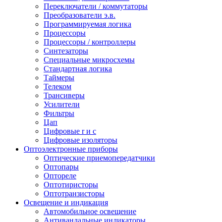
Переключатели / коммутаторы
Преобразователи э.в.
Программируемая логика
Процессоры
Процессоры / контроллеры
Синтезаторы
Специальные микросхемы
Стандартная логика
Таймеры
Телеком
Трансиверы
Усилители
Фильтры
Цап
Цифровые r и c
Цифровые изоляторы
Оптоэлектронные приборы
Оптические приемопередатчики
Оптопары
Оптореле
Оптотиристоры
Оптотранзисторы
Освещение и индикация
Автомобильное освещение
Антивандальные индикаторы