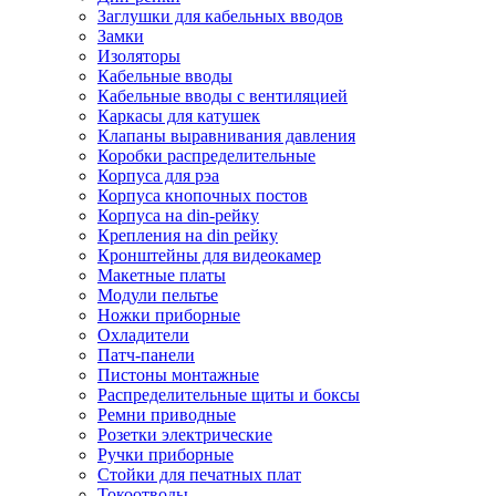
Заглушки для кабельных вводов
Замки
Изоляторы
Кабельные вводы
Кабельные вводы с вентиляцией
Каркасы для катушек
Клапаны выравнивания давления
Коробки распределительные
Корпуса для рэа
Корпуса кнопочных постов
Корпуса на din-рейку
Крепления на din рейку
Кронштейны для видеокамер
Макетные платы
Модули пельтье
Ножки приборные
Охладители
Патч-панели
Пистоны монтажные
Распределительные щиты и боксы
Ремни приводные
Розетки электрические
Ручки приборные
Стойки для печатных плат
Токоотводы