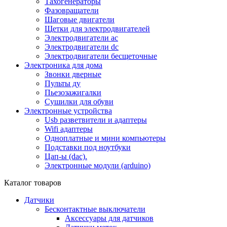
Тахогенераторы
Фазовращатели
Шаговые двигатели
Щетки для электродвигателей
Электродвигатели ac
Электродвигатели dc
Электродвигатели бесщеточные
Электроника для дома
Звонки дверные
Пульты ду
Пьезозажигалки
Сушилки для обуви
Электронные устройства
Usb разветвители и адаптеры
Wifi адаптеры
Одноплатные и мини компьютеры
Подставки под ноутбуки
Цап-ы (dac).
Электронные модули (arduino)
Каталог товаров
Датчики
Бесконтактные выключатели
Аксессуары для датчиков