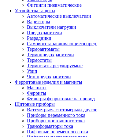
Фитинги пневматические
Устройства защиты
Автоматические выключатели
Варисторы
Выключатели нагрузки
Предохранители
Разрядники
Самовосстанавливающиеся пред.
Термоавтоматы
Термопредохранители
Термостаты
Термостаты регулируемые
Узип
Чип предохранители
Ферритовые изделия и магниты
Магниты
Ферриты
Фильтры ферритовые на провод
Щитовые приборы
Ваттметры/частотомеры/и другое
Приборы переменного тока
Приборы постоянного тока
Трансформаторы тока
Цифровые переменного тока