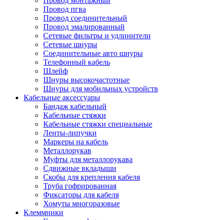
Провод монтажный
Провод пгва
Провод соединительный
Провод эмалированный
Сетевые фильтры и удлинители
Сетевые шнуры
Соединительные авто шнуры
Телефонный кабель
Шлейф
Шнуры высокочастотные
Шнуры для мобильных устройств
Кабельные аксессуары
Бандаж кабельный
Кабельные стяжки
Кабельные стяжки специальные
Ленты-липучки
Маркеры на кабель
Металлорукав
Муфты для металлорукава
Сдвижные вкладыши
Скобы для крепления кабеля
Труба гофрированная
Фиксаторы для кабеля
Хомуты многоразовые
Клеммники