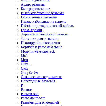
Авт. соединители
Аудио разъемы
Быстроразъемные
Высокочастотные разъемы
Герметичные разъемы
Гнезда кабельные на панель
Гнёзда под сверхплоский кабель
Грпм_грпмш
Держатели sim и карт памяти
Заглушки для разъемов
Изолирующие колпачки
Корпуса к разъемам d-sub
Модули keystone jack
Мр1
Мрн
Онп...
Онц
Онц-бс-бм
Оптические соединители
Переходные разъемы
Р
Разное
Разъем obd
Разъемы fpc/ffc
Разъемы для rc моделей