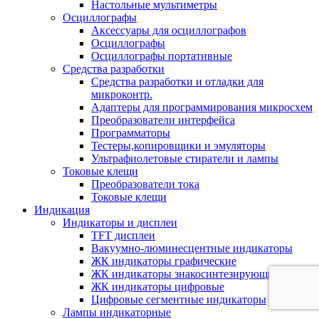
Настольные мультиметры
Осциллографы
Аксессуары для осциллографов
Осциллографы
Осциллографы портативные
Средства разработки
Cредства разработки и отладки для
микроконтр.
Адаптеры для программирования микросхем
Преобразователи интерфейса
Программаторы
Тестеры,копировщики и эмуляторы
Ультрафиолетовые стиратели и лампы
Токовые клещи
Преобразователи тока
Токовые клещи
Индикация
Индикаторы и дисплеи
TFT дисплеи
Вакуумно-люминесцентные индикаторы
ЖК индикаторы графические
ЖК индикаторы знакосинтезирующие
ЖК индикаторы цифровые
Цифровые сегментные индикаторы
Лампы индикаторные