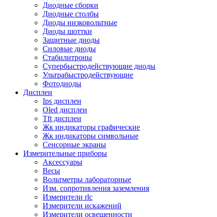
Диодные сборки
Диодные столбы
Диоды низковольтные
Диоды шоттки
Защитные диоды
Силовые диоды
Стабилитроны
Супербыстродействующие диоды
Ультрабыстродействующие
Фотодиоды
Дисплеи
Ips дисплеи
Oled дисплеи
Tft дисплеи
Жк индикаторы графические
Жк индикаторы символьные
Сенсорные экраны
Измерительные приборы
Аксессуары
Весы
Вольтметры лабораторные
Изм. сопротивления заземления
Измерители rlc
Измерители искажений
Измерители освещенности