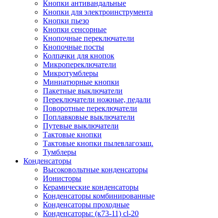
Кнопки антивандальные
Кнопки для электроинструмента
Кнопки пьезо
Кнопки сенсорные
Кнопочные переключатели
Кнопочные посты
Колпачки для кнопок
Микропереключатели
Микротумблеры
Миниатюрные кнопки
Пакетные выключатели
Переключатели ножные, педали
Поворотные переключатели
Поплавковые выключатели
Путевые выключатели
Тактовые кнопки
Тактовые кнопки пылевлагозащ.
Тумблеры
Конденсаторы
Высоковольтные конденсаторы
Ионисторы
Керамические конденсаторы
Конденсаторы комбинированные
Конденсаторы проходные
Конденсаторы: (к73-11) cl-20