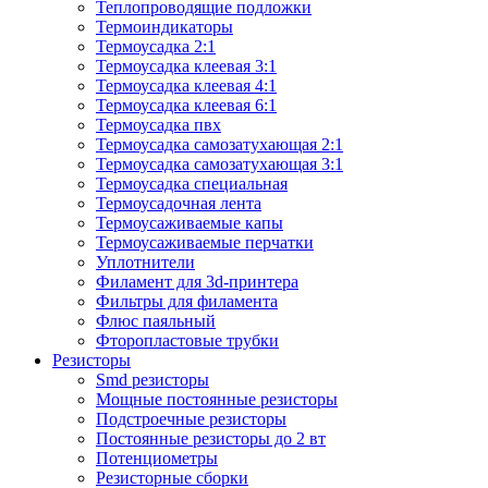
Теплопроводящие подложки
Термоиндикаторы
Термоусадка 2:1
Термоусадка клеевая 3:1
Термоусадка клеевая 4:1
Термоусадка клеевая 6:1
Термоусадка пвх
Термоусадка самозатухающая 2:1
Термоусадка самозатухающая 3:1
Термоусадка специальная
Термоусадочная лента
Термоусаживаемые капы
Термоусаживаемые перчатки
Уплотнители
Филамент для 3d-принтера
Фильтры для филамента
Флюс паяльный
Фторопластовые трубки
Резисторы
Smd резисторы
Мощные постоянные резисторы
Подстроечные резисторы
Постоянные резисторы до 2 вт
Потенциометры
Резисторные сборки