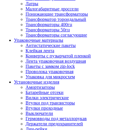
Латры
Малогабаритные дроссели
Понижающие трансформаторы
Трансформатор тороидальный
Трансформаторы 400гц
Трансформаторы 50гц
Трансформаторы согласующие
Упаковочные материалы
Антистатические пакеты
Клейкая лента
Конверты с пузырчатой пленкой
Лента упаковочная воздушная
Пакеты с замком zip-lock
Проволока упаковочная
Упаковка для микросхем
Установочные изделия
Амортизаторы
Батарейные отсеки
Вилки электрические
Втулки под транзисторы
Втулки проходные
Выключатели
Гермовводы под металлорукав
Держатели предохранителей
Дин-рейки