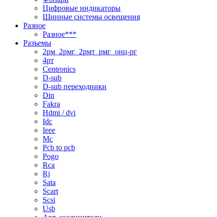
Цифровые индикаторы
Шинные системы освещения
Разное
Разное***
Разъемы
2рм_2рмг_2рмт_рмг_онц-рг
4рт
Centronics
D-sub
D-sub переходники
Din
Fakra
Hdmi / dvi
Idc
Ieee
Mc
Pcb to pcb
Pogo
Rca
Rj
Sata
Scart
Scsi
Usb