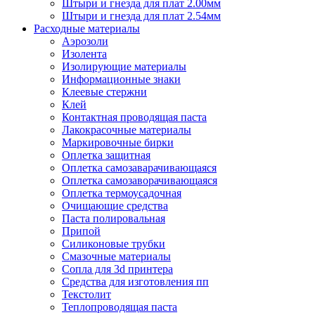
Штыри и гнезда для плат 2.00мм
Штыри и гнезда для плат 2.54мм
Расходные материалы
Аэрозоли
Изолента
Изолирующие материалы
Информационные знаки
Клеевые стержни
Клей
Контактная проводящая паста
Лакокрасочные материалы
Маркировочные бирки
Оплетка защитная
Оплетка самозаварачивающаяся
Оплетка самозаворачивающаяся
Оплетка термоусадочная
Очищающие средства
Паста полировальная
Припой
Силиконовые трубки
Смазочные материалы
Сопла для 3d принтера
Средства для изготовления пп
Текстолит
Теплопроводящая паста