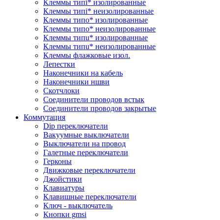
Клеммы типi* изолированные
Клеммы типi* неизолированные
Клеммы типo* изолированные
Клеммы типo* неизолированные
Клеммы типu* изолированные
Клеммы типu* неизолированные
Клеммы флажковые изол.
Лепестки
Наконечники на кабель
Наконечники ншви
Скотчлоки
Соединители проводов встык
Соединители проводов закрытые
Коммутация
Dip переключатели
Вакуумные выключатели
Выключатели на провод
Галетные переключатели
Герконы
Движковые переключатели
Джойстики
Клавиатуры
Клавишные переключатели
Ключ - выключатель
Кнопки gmsi