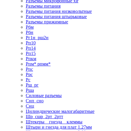
Разъемы микрофонные xlr
Разъемы питания
Разъемы питания низковольтные
Разъемы питания штырьковые
Разъемы прижимные
Рбм
Рбн
Рг1н_рш2н
Рп10
Рп14
Рп15
Рпкм
Рпм* рпмм*
Рпс
Ррс
Рс
Рш_рг
Рша
Силовые разъемы
Снп_сно
Снц
Цилиндрические малогабаритные
Шр_сшр_2рт_2ртт
Штекеры _ гнезда _ клеммы
Штыри и гнезда для плат 1.27мм