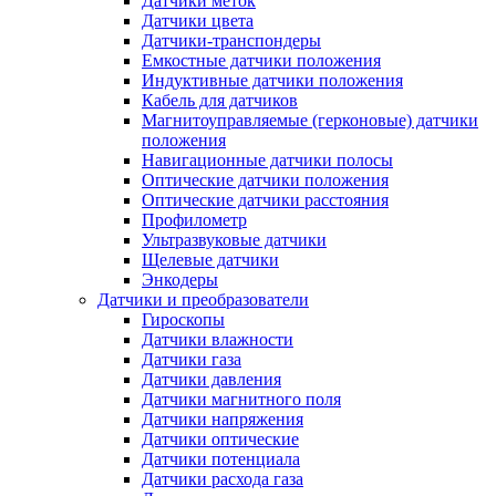
Датчики меток
Датчики цвета
Датчики-транспондеры
Емкостные датчики положения
Индуктивные датчики положения
Кабель для датчиков
Магнитоуправляемые (герконовые) датчики
положения
Навигационные датчики полосы
Оптические датчики положения
Оптические датчики расстояния
Профилометр
Ультразвуковые датчики
Щелевые датчики
Энкодеры
Датчики и преобразователи
Гироскопы
Датчики влажности
Датчики газа
Датчики давления
Датчики магнитного поля
Датчики напряжения
Датчики оптические
Датчики потенциала
Датчики расхода газа