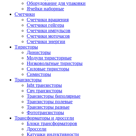
Оборудование для упаковки
Ячейки наборные
Счетчики
Счетчики вращения
Счетчики гейгера
Счетчики импульсов
Счетчики моточасов
Счетчики энергии
Тиристоры
Динисторы
Модули тиристорные
Низковольтные тиристоры
Силовые тиристоры
Симисторы
Транзисторы
Igbt транзисторы
Свч транзисторы
Транзисторы биполярные
Транзисторы полевые
Транзисторы разные
Фототранзисторы
Трансформаторы и дроссели
Блоки трансформаторов
Дроссели
Катушки индуктивности