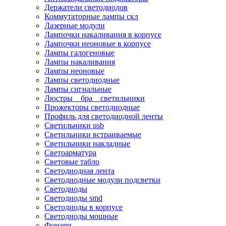
Держатели светодиодов
Коммутаторные лампы скл
Лазерные модули
Лампочки накаливания в корпусе
Лампочки неоновые в корпусе
Лампы галогеновые
Лампы накаливания
Лампы неоновые
Лампы светодиодные
Лампы сигнальные
Люстры _ бра _ светильники
Прожекторы светодиодные
Профиль для светодиодной ленты
Светильники usb
Светильники встраиваемые
Светильники накладные
Светоарматура
Световые табло
Светодиодная лента
Светодиодные модули подсветки
Светодиоды
Светодиоды smd
Светодиоды в корпусе
Светодиоды мощные
Фонари