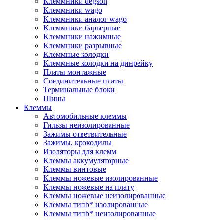
Клеммники degson
Клеммники wago
Клеммники аналог wago
Клеммники барьерные
Клеммники нажимные
Клеммники разрывные
Клеммные колодки
Клеммные колодки на динрейку
Платы монтажные
Соединительные платы
Терминальные блоки
Шины
Клеммы
Автомобильные клеммы
Гильзы неизолированные
Зажимы ответвительные
Зажимы, крокодилы
Изоляторы для клемм
Клеммы аккумуляторные
Клеммы винтовые
Клеммы ножевые изолированные
Клеммы ножевые на плату
Клеммы ножевые неизолированные
Клеммы типb* изолированные
Клеммы типb* неизолированные