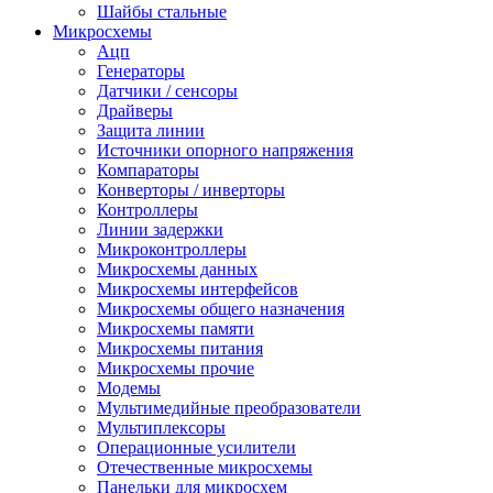
Шайбы стальные
Микросхемы
Ацп
Генераторы
Датчики / сенсоры
Драйверы
Защита линии
Источники опорного напряжения
Компараторы
Конверторы / инверторы
Контроллеры
Линии задержки
Микроконтроллеры
Микросхемы данных
Микросхемы интерфейсов
Микросхемы общего назначения
Микросхемы памяти
Микросхемы питания
Микросхемы прочие
Модемы
Мультимедийные преобразователи
Мультиплексоры
Операционные усилители
Отечественные микросхемы
Панельки для микросхем