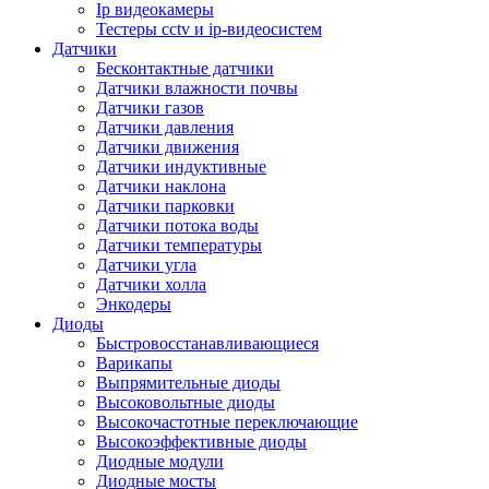
Ip видеокамеры
Тестеры cctv и ip-видеосистем
Датчики
Бесконтактные датчики
Датчики влажности почвы
Датчики газов
Датчики давления
Датчики движения
Датчики индуктивные
Датчики наклона
Датчики парковки
Датчики потока воды
Датчики температуры
Датчики угла
Датчики холла
Энкодеры
Диоды
Быстровосстанавливающиеся
Варикапы
Выпрямительные диоды
Высоковольтные диоды
Высокочастотные переключающие
Высокоэффективные диоды
Диодные модули
Диодные мосты