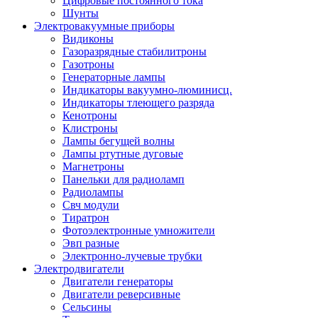
Цифровые постоянного тока
Шунты
Электровакуумные приборы
Видиконы
Газоразрядные стабилитроны
Газотроны
Генераторные лампы
Индикаторы вакуумно-люминисц.
Индикаторы тлеющего разряда
Кенотроны
Клистроны
Лампы бегущей волны
Лампы ртутные дуговые
Магнетроны
Панельки для радиоламп
Радиолампы
Свч модули
Тиратрон
Фотоэлектронные умножители
Эвп разные
Электронно-лучевые трубки
Электродвигатели
Двигатели генераторы
Двигатели реверсивные
Сельсины