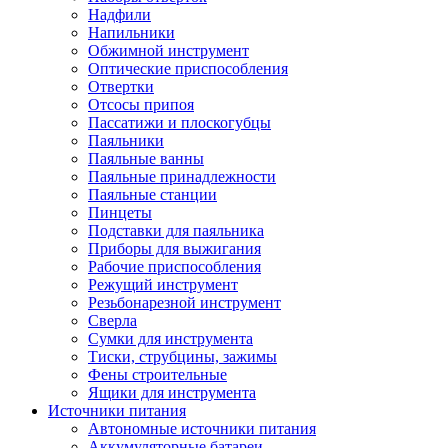
Надфили
Напильники
Обжимной инструмент
Оптические приспособления
Отвертки
Отсосы припоя
Пассатижи и плоскогубцы
Паяльники
Паяльные ванны
Паяльные принадлежности
Паяльные станции
Пинцеты
Подставки для паяльника
Приборы для выжигания
Рабочие приспособления
Режущий инструмент
Резьбонарезной инструмент
Сверла
Сумки для инструмента
Тиски, струбцины, зажимы
Фены строительные
Ящики для инструмента
Источники питания
Автономные источники питания
Аккумуляторные батареи