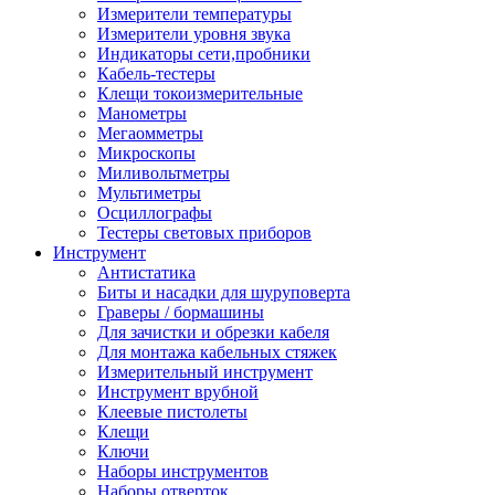
Измерители температуры
Измерители уровня звука
Индикаторы сети,пробники
Кабель-тестеры
Клещи токоизмерительные
Манометры
Мегаомметры
Микроскопы
Миливольтметры
Мультиметры
Осциллографы
Тестеры световых приборов
Инструмент
Антистатика
Биты и насадки для шуруповерта
Граверы / бормашины
Для зачистки и обрезки кабеля
Для монтажа кабельных стяжек
Измерительный инструмент
Инструмент врубной
Клеевые пистолеты
Клещи
Ключи
Наборы инструментов
Наборы отверток