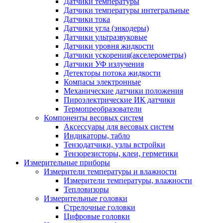
Датчики температуры
Датчики температуры интегральные
Датчики тока
Датчики угла (энкодеры)
Датчики ультразвуковые
Датчики уровня жидкости
Датчики ускорения(акселерометры)
Датчики УФ излучения
Детекторы потока жидкости
Компасы электронные
Механические датчики положения
Пироэлектрические ИК датчики
Термопреобразователи
Компоненты весовых систем
Аксессуары для весовых систем
Индикаторы, табло
Тензодатчики, узлы встройки
Тензорезисторы, клеи, герметики
Измерительные приборы
Измерители температуры и влажности
Измерители температуры, влажности
Тепловизоры
Измерительные головки
Стрелочные головки
Цифровые головки