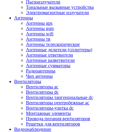
Пьезоизлучатели
Тональные вызывные устройства
Электромагнитные излучатели
Антенны
Антенны gps
Антенны gsm
Антенны wifi
Антенны тв
Антенны телескопические
Антенные делители (сплиттеры)
Антенные ответвители
Антенные разветвители
Антенные сумматоры
Радиоантенны
Чип антенны
Вентиляторы
Вентиляторы ac
Вентиляторы dc
Вентиляторы тангенциальные dc
Вентиляторы центробежные ac
Вентиляторы-улитка dc
Монтажные элементы
Провода питания вентиляторов
Решетки для вентиляторов
Видеонаблюдение