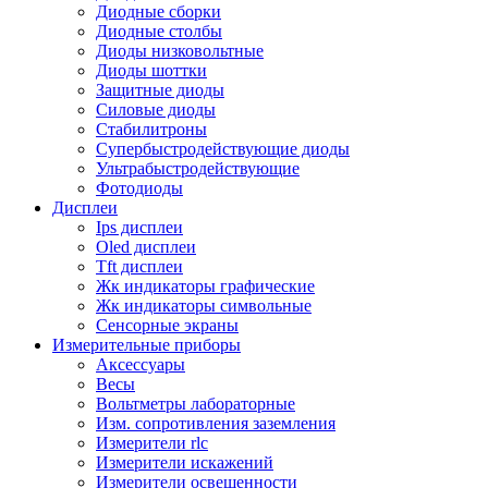
Диодные сборки
Диодные столбы
Диоды низковольтные
Диоды шоттки
Защитные диоды
Силовые диоды
Стабилитроны
Супербыстродействующие диоды
Ультрабыстродействующие
Фотодиоды
Дисплеи
Ips дисплеи
Oled дисплеи
Tft дисплеи
Жк индикаторы графические
Жк индикаторы символьные
Сенсорные экраны
Измерительные приборы
Аксессуары
Весы
Вольтметры лабораторные
Изм. сопротивления заземления
Измерители rlc
Измерители искажений
Измерители освещенности