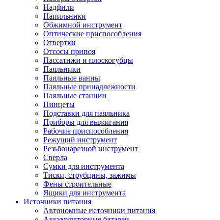
Надфили
Напильники
Обжимной инструмент
Оптические приспособления
Отвертки
Отсосы припоя
Пассатижи и плоскогубцы
Паяльники
Паяльные ванны
Паяльные принадлежности
Паяльные станции
Пинцеты
Подставки для паяльника
Приборы для выжигания
Рабочие приспособления
Режущий инструмент
Резьбонарезной инструмент
Сверла
Сумки для инструмента
Тиски, струбцины, зажимы
Фены строительные
Ящики для инструмента
Источники питания
Автономные источники питания
Аккумуляторные батареи