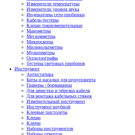
Измерители температуры
Измерители уровня звука
Индикаторы сети,пробники
Кабель-тестеры
Клещи токоизмерительные
Манометры
Мегаомметры
Микроскопы
Миливольтметры
Мультиметры
Осциллографы
Тестеры световых приборов
Инструмент
Антистатика
Биты и насадки для шуруповерта
Граверы / бормашины
Для зачистки и обрезки кабеля
Для монтажа кабельных стяжек
Измерительный инструмент
Инструмент врубной
Клеевые пистолеты
Клещи
Ключи
Наборы инструментов
Наборы отверток