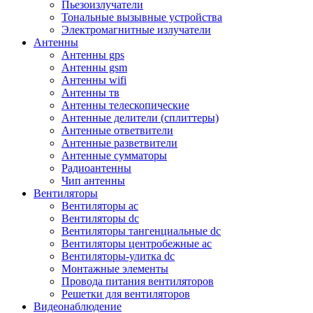
Пьезоизлучатели
Тональные вызывные устройства
Электромагнитные излучатели
Антенны
Антенны gps
Антенны gsm
Антенны wifi
Антенны тв
Антенны телескопические
Антенные делители (сплиттеры)
Антенные ответвители
Антенные разветвители
Антенные сумматоры
Радиоантенны
Чип антенны
Вентиляторы
Вентиляторы ac
Вентиляторы dc
Вентиляторы тангенциальные dc
Вентиляторы центробежные ac
Вентиляторы-улитка dc
Монтажные элементы
Провода питания вентиляторов
Решетки для вентиляторов
Видеонаблюдение