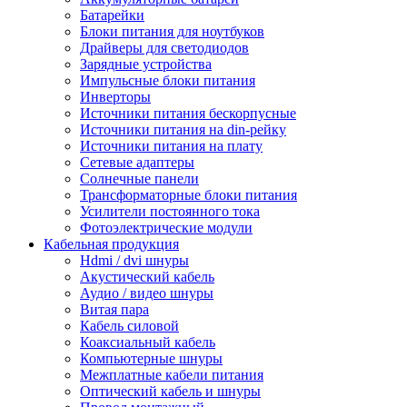
Батарейки
Блоки питания для ноутбуков
Драйверы для светодиодов
Зарядные устройства
Импульсные блоки питания
Инверторы
Источники питания бескорпусные
Источники питания на din-рейку
Источники питания на плату
Сетевые адаптеры
Солнечные панели
Трансформаторные блоки питания
Усилители постоянного тока
Фотоэлектрические модули
Кабельная продукция
Hdmi / dvi шнуры
Акустический кабель
Аудио / видео шнуры
Витая пара
Кабель силовой
Коаксиальный кабель
Компьютерные шнуры
Межплатные кабели питания
Оптический кабель и шнуры