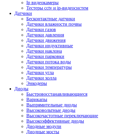
Ip видеокамеры
Тестеры cctv и ip-видеосистем
Датчики
Бесконтактные датчики
Датчики влажности почвы
Датчики газов
Датчики давления
Датчики движения
Датчики индуктивные
Датчики наклона
Датчики парковки
Датчики потока воды
Датчики температуры
Датчики угла
Датчики холла
Энкодеры
Диоды
Быстровосстанавливающиеся
Варикапы
Выпрямительные диоды
Высоковольтные диоды
Высокочастотные переключающие
Высокоэффективные диоды
Диодные модули
Диодные мосты