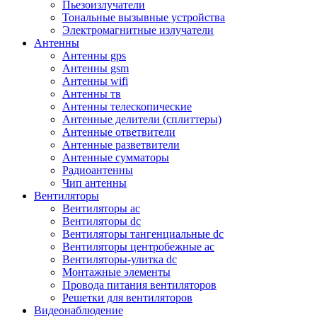
Пьезоизлучатели
Тональные вызывные устройства
Электромагнитные излучатели
Антенны
Антенны gps
Антенны gsm
Антенны wifi
Антенны тв
Антенны телескопические
Антенные делители (сплиттеры)
Антенные ответвители
Антенные разветвители
Антенные сумматоры
Радиоантенны
Чип антенны
Вентиляторы
Вентиляторы ac
Вентиляторы dc
Вентиляторы тангенциальные dc
Вентиляторы центробежные ac
Вентиляторы-улитка dc
Монтажные элементы
Провода питания вентиляторов
Решетки для вентиляторов
Видеонаблюдение