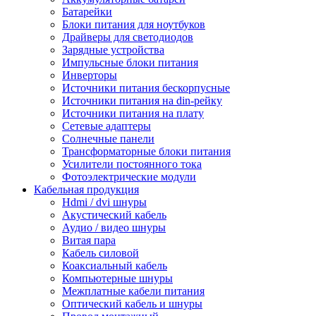
Батарейки
Блоки питания для ноутбуков
Драйверы для светодиодов
Зарядные устройства
Импульсные блоки питания
Инверторы
Источники питания бескорпусные
Источники питания на din-рейку
Источники питания на плату
Сетевые адаптеры
Солнечные панели
Трансформаторные блоки питания
Усилители постоянного тока
Фотоэлектрические модули
Кабельная продукция
Hdmi / dvi шнуры
Акустический кабель
Аудио / видео шнуры
Витая пара
Кабель силовой
Коаксиальный кабель
Компьютерные шнуры
Межплатные кабели питания
Оптический кабель и шнуры