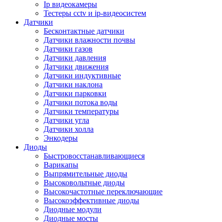
Ip видеокамеры
Тестеры cctv и ip-видеосистем
Датчики
Бесконтактные датчики
Датчики влажности почвы
Датчики газов
Датчики давления
Датчики движения
Датчики индуктивные
Датчики наклона
Датчики парковки
Датчики потока воды
Датчики температуры
Датчики угла
Датчики холла
Энкодеры
Диоды
Быстровосстанавливающиеся
Варикапы
Выпрямительные диоды
Высоковольтные диоды
Высокочастотные переключающие
Высокоэффективные диоды
Диодные модули
Диодные мосты