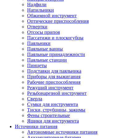
Надфили
Напильники
Обжимной инструмент
Оптические приспособления
Отвертки
Отсосы припоя
Пассатижи и плоскогубцы
Паяльники
Паяльные ванны
Паяльные принадлежности
Паяльные станции
Пинцеты
Подставки для паяльника
Приборы для выжигания
Рабочие приспособления
Режущий инструмент
Резьбонарезной инструмент
Сверла
Сумки для инструмента
Тиски, струбцины, зажимы
Фены строительные
Ящики для инструмента
Источники питания
Автономные источники питания
Аккумуляторные батареи