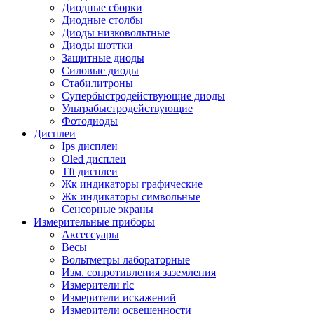
Диодные сборки
Диодные столбы
Диоды низковольтные
Диоды шоттки
Защитные диоды
Силовые диоды
Стабилитроны
Супербыстродействующие диоды
Ультрабыстродействующие
Фотодиоды
Дисплеи
Ips дисплеи
Oled дисплеи
Tft дисплеи
Жк индикаторы графические
Жк индикаторы символьные
Сенсорные экраны
Измерительные приборы
Аксессуары
Весы
Вольтметры лабораторные
Изм. сопротивления заземления
Измерители rlc
Измерители искажений
Измерители освещенности