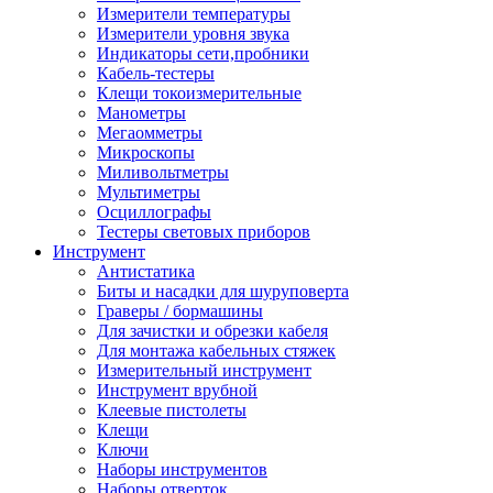
Измерители температуры
Измерители уровня звука
Индикаторы сети,пробники
Кабель-тестеры
Клещи токоизмерительные
Манометры
Мегаомметры
Микроскопы
Миливольтметры
Мультиметры
Осциллографы
Тестеры световых приборов
Инструмент
Антистатика
Биты и насадки для шуруповерта
Граверы / бормашины
Для зачистки и обрезки кабеля
Для монтажа кабельных стяжек
Измерительный инструмент
Инструмент врубной
Клеевые пистолеты
Клещи
Ключи
Наборы инструментов
Наборы отверток