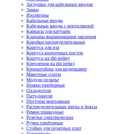
Заглушки для кабельных вводов
Замки
Изоляторы
Кабельные вводы
Кабельные вводы с вентиляцией
Каркасы для катушек
Клапаны выравнивания давления
Коробки распределительные
Корпуса для рэа
Корпуса кнопочных постов
Корпуса на din-рейку
Крепления на din рейку
Кронштейны для видеокамер
Макетные платы
Модули пельтье
Ножки приборные
Охладители
Патч-панели
Пистоны монтажные
Распределительные щиты и боксы
Ремни приводные
Розетки электрические
Ручки приборные
Стойки для печатных плат
Токоотводы