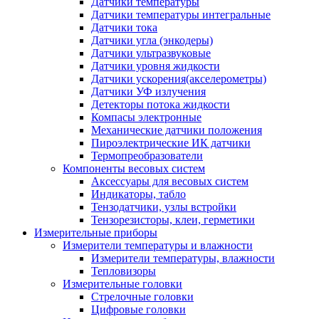
Датчики температуры
Датчики температуры интегральные
Датчики тока
Датчики угла (энкодеры)
Датчики ультразвуковые
Датчики уровня жидкости
Датчики ускорения(акселерометры)
Датчики УФ излучения
Детекторы потока жидкости
Компасы электронные
Механические датчики положения
Пироэлектрические ИК датчики
Термопреобразователи
Компоненты весовых систем
Аксессуары для весовых систем
Индикаторы, табло
Тензодатчики, узлы встройки
Тензорезисторы, клеи, герметики
Измерительные приборы
Измерители температуры и влажности
Измерители температуры, влажности
Тепловизоры
Измерительные головки
Стрелочные головки
Цифровые головки