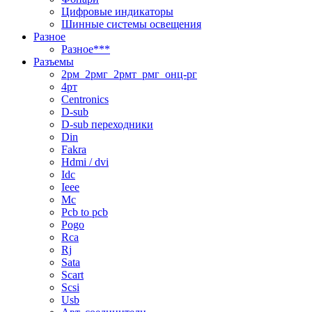
Цифровые индикаторы
Шинные системы освещения
Разное
Разное***
Разъемы
2рм_2рмг_2рмт_рмг_онц-рг
4рт
Centronics
D-sub
D-sub переходники
Din
Fakra
Hdmi / dvi
Idc
Ieee
Mc
Pcb to pcb
Pogo
Rca
Rj
Sata
Scart
Scsi
Usb