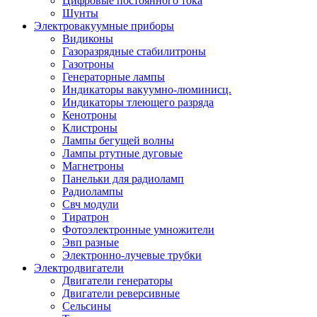
Цифровые постоянного тока
Шунты
Электровакуумные приборы
Видиконы
Газоразрядные стабилитроны
Газотроны
Генераторные лампы
Индикаторы вакуумно-люминисц.
Индикаторы тлеющего разряда
Кенотроны
Клистроны
Лампы бегущей волны
Лампы ртутные дуговые
Магнетроны
Панельки для радиоламп
Радиолампы
Свч модули
Тиратрон
Фотоэлектронные умножители
Эвп разные
Электронно-лучевые трубки
Электродвигатели
Двигатели генераторы
Двигатели реверсивные
Сельсины