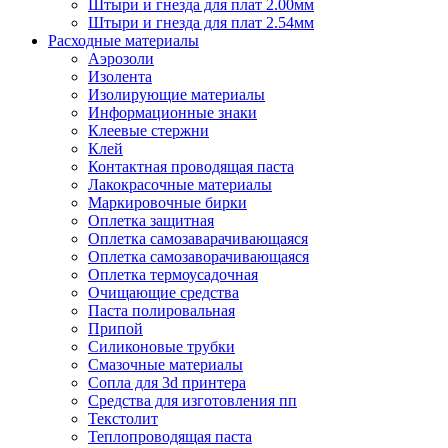
Штыри и гнезда для плат 2.00мм
Штыри и гнезда для плат 2.54мм
Расходные материалы
Аэрозоли
Изолента
Изолирующие материалы
Информационные знаки
Клеевые стержни
Клей
Контактная проводящая паста
Лакокрасочные материалы
Маркировочные бирки
Оплетка защитная
Оплетка самозаварачивающаяся
Оплетка самозаворачивающаяся
Оплетка термоусадочная
Очищающие средства
Паста полировальная
Припой
Силиконовые трубки
Смазочные материалы
Сопла для 3d принтера
Средства для изготовления пп
Текстолит
Теплопроводящая паста