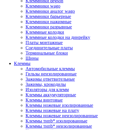
Клеммники degson
Клеммники wago
Клеммники аналог wago
Клеммники барьерные
Клеммники нажимные
Клеммники разрывные
Клеммные колодки
Клеммные колодки на динрейку
Платы монтажные
Соединительные платы
Терминальные блоки
Шины
Клеммы
Автомобильные клеммы
Гильзы неизолированные
Зажимы ответвительные
Зажимы, крокодилы
Изоляторы для клемм
Клеммы аккумуляторные
Клеммы винтовые
Клеммы ножевые изолированные
Клеммы ножевые на плату
Клеммы ножевые неизолированные
Клеммы типb* изолированные
Клеммы типb* неизолированные