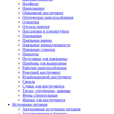
Надфили
Напильники
Обжимной инструмент
Оптические приспособления
Отвертки
Отсосы припоя
Пассатижи и плоскогубцы
Паяльники
Паяльные ванны
Паяльные принадлежности
Паяльные станции
Пинцеты
Подставки для паяльника
Приборы для выжигания
Рабочие приспособления
Режущий инструмент
Резьбонарезной инструмент
Сверла
Сумки для инструмента
Тиски, струбцины, зажимы
Фены строительные
Ящики для инструмента
Источники питания
Автономные источники питания
Аккумуляторные батареи