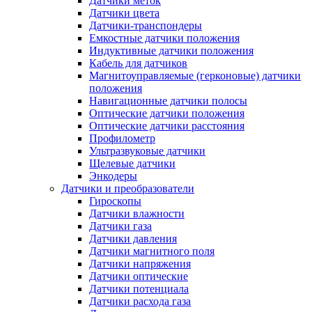
Датчики меток
Датчики цвета
Датчики-транспондеры
Емкостные датчики положения
Индуктивные датчики положения
Кабель для датчиков
Магнитоуправляемые (герконовые) датчики
положения
Навигационные датчики полосы
Оптические датчики положения
Оптические датчики расстояния
Профилометр
Ультразвуковые датчики
Щелевые датчики
Энкодеры
Датчики и преобразователи
Гироскопы
Датчики влажности
Датчики газа
Датчики давления
Датчики магнитного поля
Датчики напряжения
Датчики оптические
Датчики потенциала
Датчики расхода газа