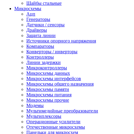
Шайбы стальные
Микросхемы
Ацп
Генераторы
Датчики / сенсоры
Драйверы
Защита линии
Источники опорного напряжения
Компараторы
Конверторы / инверторы
Контроллеры
Линии задержки
Микроконтроллеры
Микросхемы данных
Микросхемы интерфейсов
Микросхемы общего назначения
Микросхемы памяти
Микросхемы питания
Микросхемы прочие
Модемы
Мультимедийные преобразователи
Мультиплексоры
Операционные усилители
Отечественные микросхемы
Панельки для микросхем