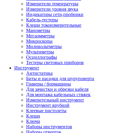
Измерители температуры
Измерители уровня звука
Индикаторы сети,пробники
Кабель-тестеры
Клещи токоизмерительные
Манометры
Мегаомметры
Микроскопы
Миливольтметры
Мультиметры
Осциллографы
Тестеры световых приборов
Инструмент
Антистатика
Биты и насадки для шуруповерта
Граверы / бормашины
Для зачистки и обрезки кабеля
Для монтажа кабельных стяжек
Измерительный инструмент
Инструмент врубной
Клеевые пистолеты
Клещи
Ключи
Наборы инструментов
Наборы отверток