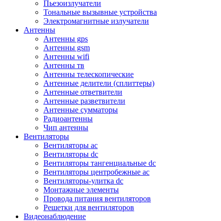
Пьезоизлучатели
Тональные вызывные устройства
Электромагнитные излучатели
Антенны
Антенны gps
Антенны gsm
Антенны wifi
Антенны тв
Антенны телескопические
Антенные делители (сплиттеры)
Антенные ответвители
Антенные разветвители
Антенные сумматоры
Радиоантенны
Чип антенны
Вентиляторы
Вентиляторы ac
Вентиляторы dc
Вентиляторы тангенциальные dc
Вентиляторы центробежные ac
Вентиляторы-улитка dc
Монтажные элементы
Провода питания вентиляторов
Решетки для вентиляторов
Видеонаблюдение