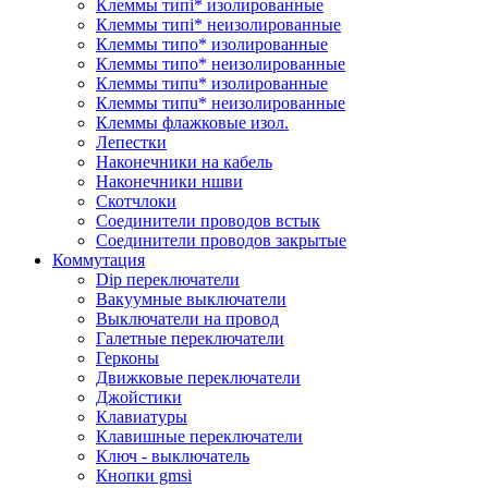
Клеммы типi* изолированные
Клеммы типi* неизолированные
Клеммы типo* изолированные
Клеммы типo* неизолированные
Клеммы типu* изолированные
Клеммы типu* неизолированные
Клеммы флажковые изол.
Лепестки
Наконечники на кабель
Наконечники ншви
Скотчлоки
Соединители проводов встык
Соединители проводов закрытые
Коммутация
Dip переключатели
Вакуумные выключатели
Выключатели на провод
Галетные переключатели
Герконы
Движковые переключатели
Джойстики
Клавиатуры
Клавишные переключатели
Ключ - выключатель
Кнопки gmsi