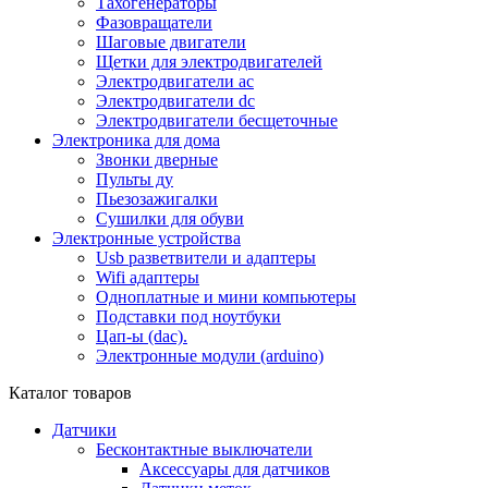
Тахогенераторы
Фазовращатели
Шаговые двигатели
Щетки для электродвигателей
Электродвигатели ac
Электродвигатели dc
Электродвигатели бесщеточные
Электроника для дома
Звонки дверные
Пульты ду
Пьезозажигалки
Сушилки для обуви
Электронные устройства
Usb разветвители и адаптеры
Wifi адаптеры
Одноплатные и мини компьютеры
Подставки под ноутбуки
Цап-ы (dac).
Электронные модули (arduino)
Каталог товаров
Датчики
Бесконтактные выключатели
Аксессуары для датчиков