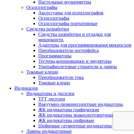
Настольные мультиметры
Осциллографы
Аксессуары для осциллографов
Осциллографы
Осциллографы портативные
Средства разработки
Cредства разработки и отладки для
микроконтр.
Адаптеры для программирования микросхем
Преобразователи интерфейса
Программаторы
Тестеры,копировщики и эмуляторы
Ультрафиолетовые стиратели и лампы
Токовые клещи
Преобразователи тока
Токовые клещи
Индикация
Индикаторы и дисплеи
TFT дисплеи
Вакуумно-люминесцентные индикаторы
ЖК индикаторы графические
ЖК индикаторы знакосинтезирующие
ЖК индикаторы цифровые
Цифровые сегментные индикаторы
Лампы индикаторные