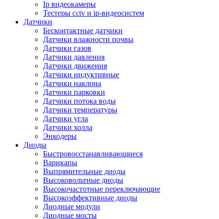
Ip видеокамеры
Тестеры cctv и ip-видеосистем
Датчики
Бесконтактные датчики
Датчики влажности почвы
Датчики газов
Датчики давления
Датчики движения
Датчики индуктивные
Датчики наклона
Датчики парковки
Датчики потока воды
Датчики температуры
Датчики угла
Датчики холла
Энкодеры
Диоды
Быстровосстанавливающиеся
Варикапы
Выпрямительные диоды
Высоковольтные диоды
Высокочастотные переключающие
Высокоэффективные диоды
Диодные модули
Диодные мосты