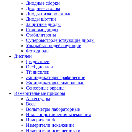
Диодные сборки
Диодные столбы
Диоды низковольтные
Диоды шоттки
Защитные диоды
Силовые диоды
Стабилитроны
Супербыстродействующие диоды
Ультрабыстродействующие
Фотодиоды
Дисплеи
Ips дисплеи
Oled дисплеи
Tft дисплеи
Жк индикаторы графические
Жк индикаторы символьные
Сенсорные экраны
Измерительные приборы
Аксессуары
Весы
Вольтметры лабораторные
Изм. сопротивления заземления
Измерители rlc
Измерители искажений
Измерители освещенности