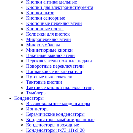
Кнопки антивандальные
Кнопки для электроинструмента
Кнопки пьезо
Кнопки сенсорные
Кнопочные переключатели
Кнопочные посты
Колпачки для кнопок
Микропереключатели
Микротумблеры
Миниатюрные кнопки
Пакетные выключатели
Переключатели ножные, педали
Поворотные переключатели
Поплавковые выключатели
Путевые выключатели
Тактовые кнопки
Тактовые кнопки пылевлагозащ.
Тумблеры
Конденсаторы
Высоковольтные конденсаторы
Ионисторы
Керамические конденсаторы
Конденсаторы комбинированные
Конденсаторы проходные
Конденсаторы: (к73-11) cl-20