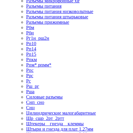
Разъемы микрофонные xlr
Разъемы питания
Разъемы питания низковольтные
Разъемы питания штырьковые
Разъемы прижимные
Рбм
Рбн
Рг1н_рш2н
Рп10
Рп14
Рп15
Рпкм
Рпм* рпмм*
Рпс
Ррс
Рс
Рш_рг
Рша
Силовые разъемы
Снп_сно
Снц
Цилиндрические малогабаритные
Шр_сшр_2рт_2ртт
Штекеры _ гнезда _ клеммы
Штыри и гнезда для плат 1.27мм