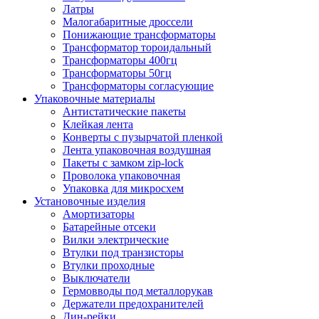
Латры
Малогабаритные дроссели
Понижающие трансформаторы
Трансформатор тороидальный
Трансформаторы 400гц
Трансформаторы 50гц
Трансформаторы согласующие
Упаковочные материалы
Антистатические пакеты
Клейкая лента
Конверты с пузырчатой пленкой
Лента упаковочная воздушная
Пакеты с замком zip-lock
Проволока упаковочная
Упаковка для микросхем
Установочные изделия
Амортизаторы
Батарейные отсеки
Вилки электрические
Втулки под транзисторы
Втулки проходные
Выключатели
Гермовводы под металлорукав
Держатели предохранителей
Дин-рейки