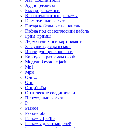
Авт. соединители
Аудио разъемы
Быстроразъемные
Высокочастотные разъемы
Герметичные разъемы
Гнезда кабельные на панель
Гнёзда под сверхплоский кабель
Грпм_грпмш
Держатели sim и карт памяти
Заглушки для разъемов
Изолирующие колпачки
Корпуса к разъемам d-sub
Модули keystone jack
Мр1
Мрн
Онп...
Онц
Онц-бс-бм
Оптические соединители
Переходные разъемы
Р
Разное
Разъем obd
Разъемы fpc/ffc
Разъемы для rc моделей