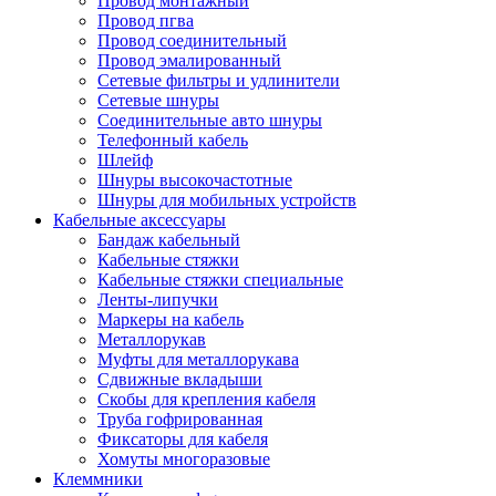
Провод монтажный
Провод пгва
Провод соединительный
Провод эмалированный
Сетевые фильтры и удлинители
Сетевые шнуры
Соединительные авто шнуры
Телефонный кабель
Шлейф
Шнуры высокочастотные
Шнуры для мобильных устройств
Кабельные аксессуары
Бандаж кабельный
Кабельные стяжки
Кабельные стяжки специальные
Ленты-липучки
Маркеры на кабель
Металлорукав
Муфты для металлорукава
Сдвижные вкладыши
Скобы для крепления кабеля
Труба гофрированная
Фиксаторы для кабеля
Хомуты многоразовые
Клеммники