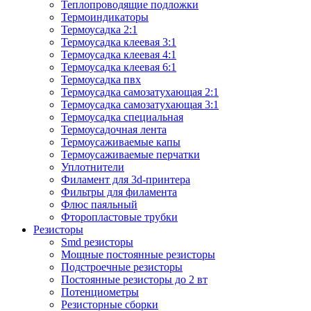
Теплопроводящие подложки
Термоиндикаторы
Термоусадка 2:1
Термоусадка клеевая 3:1
Термоусадка клеевая 4:1
Термоусадка клеевая 6:1
Термоусадка пвх
Термоусадка самозатухающая 2:1
Термоусадка самозатухающая 3:1
Термоусадка специальная
Термоусадочная лента
Термоусаживаемые капы
Термоусаживаемые перчатки
Уплотнители
Филамент для 3d-принтера
Фильтры для филамента
Флюс паяльный
Фторопластовые трубки
Резисторы
Smd резисторы
Мощные постоянные резисторы
Подстроечные резисторы
Постоянные резисторы до 2 вт
Потенциометры
Резисторные сборки