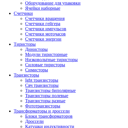
Оборудование для упаковки
Ячейки наборные
Счетчики
Счетчики вращения
Счетчики гейгера
Счетчики импульсов
Счетчики моточасов
Счетчики энергии
Тиристоры
Динисторы
Модули тиристорные
Низковольтные тиристоры
Силовые тиристоры
Симисторы
Транзисторы
Igbt транзисторы
Свч транзисторы
Транзисторы биполярные
Транзисторы полевые
Транзисторы разные
Фототранзисторы
Трансформаторы и дроссели
Блоки трансформаторов
Дроссели
Катушки индуктивности