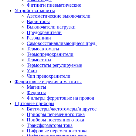
Фитинги пневматические
Устройства защиты
Автоматические выключатели
Варисторы
Выключатели нагрузки
Предохранители
Разрядники
Самовосстанавливающиеся пред.
Термоавтоматы
Термопредохранители
Термостаты
Термостаты регулируемые
Узип
Чип предохранители
Ферритовые изделия и магниты
Магниты
Ферриты
Фильтры ферритовые на провод
Щитовые приборы
Ваттметры/частотомеры/и другое
Приборы переменного тока
Приборы постоянного тока
Трансформаторы тока
Цифровые переменного тока