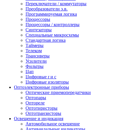
Переключатели / коммутаторы
Преобразователи э.в.
Программируемая логика
Процессоры
Процессоры / контроллеры
Синтезаторы
Специальные микросхемы
Стандартная логика
Таймеры
Телеком
Трансиверы
Усилители
Фильтры
Цап
Цифровые r и c
Цифровые изоляторы
Оптоэлектронные приборы
Оптические приемопередатчики
Оптопары
Оптореле
Оптотиристоры
Оптотранзисторы
Освещение и индикация
Автомобильное освещение
Антивандальные индикаторы