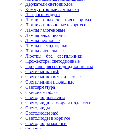
Держатели светодиодов
Коммутаторные лампы скл
Лазерные модули
Лампочки накаливания в корпусе
Лампочки неоновые в корпусе
Лампы галогеновые
Лампы накаливания
Лампы неоновые
Лампы светодиодные
Лампы сигнальные
Люстры _ бра _ светильники
Прожекторы светодиодные
Профиль для светодиодной ленты
Светильники usb
Светильники встраиваемые
Светильники накладные
Светоарматура
Световые табло
Светодиодная лента
Светодиодные модули подсветки
Светодиоды
Светодиоды smd
Светодиоды в корпусе
Светодиоды мощные
Фонари