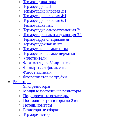
Термоиндикаторы
Термоусадка 2:1
Термоусадка клеевая 3:1
Термоусадка клеевая 4:1
Термоусадка клеевая 6:1
Термоусадка пвх
Термоусадка самозатухающая 2:1
Термоусадка самозатухающая 3:1
Термоусадка специальная
Термоусадочная лента
Термоусаживаемые капы
Термоусаживаемые перчатки
Уплотнители
Филамент для 3d-принтера
Фильтры для филамента
Флюс паяльный
Фторопластовые трубки
Резисторы
Smd резисторы
Мощные постоянные резисторы
Подстроечные резисторы
Постоянные резисторы до 2 вт
Потенциометры
Резисторные сборки
Терморезисторы