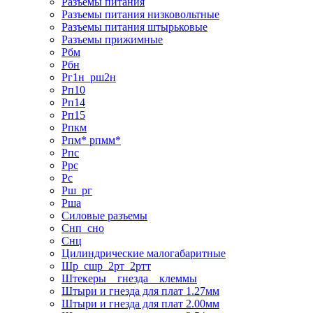
Разъемы питания
Разъемы питания низковольтные
Разъемы питания штырьковые
Разъемы прижимные
Рбм
Рбн
Рг1н_рш2н
Рп10
Рп14
Рп15
Рпкм
Рпм* рпмм*
Рпс
Ррс
Рс
Рш_рг
Рша
Силовые разъемы
Снп_сно
Снц
Цилиндрические малогабаритные
Шр_сшр_2рт_2ртт
Штекеры _ гнезда _ клеммы
Штыри и гнезда для плат 1.27мм
Штыри и гнезда для плат 2.00мм