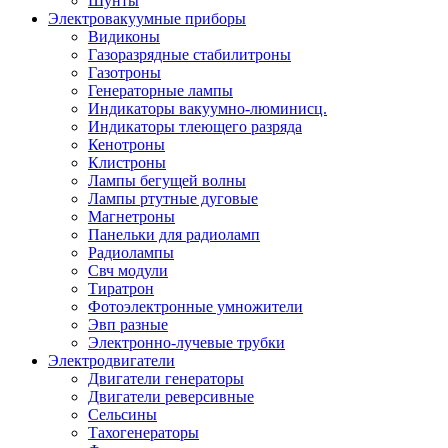
Шунты
Электровакуумные приборы
Видиконы
Газоразрядные стабилитроны
Газотроны
Генераторные лампы
Индикаторы вакуумно-люминисц.
Индикаторы тлеющего разряда
Кенотроны
Клистроны
Лампы бегущей волны
Лампы ртутные дуговые
Магнетроны
Панельки для радиоламп
Радиолампы
Свч модули
Тиратрон
Фотоэлектронные умножители
Эвп разные
Электронно-лучевые трубки
Электродвигатели
Двигатели генераторы
Двигатели реверсивные
Сельсины
Тахогенераторы