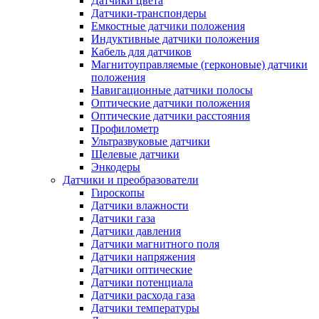
Датчики цвета
Датчики-транспондеры
Емкостные датчики положения
Индуктивные датчики положения
Кабель для датчиков
Магнитоуправляемые (герконовые) датчики
положения
Навигационные датчики полосы
Оптические датчики положения
Оптические датчики расстояния
Профилометр
Ультразвуковые датчики
Щелевые датчики
Энкодеры
Датчики и преобразователи
Гироскопы
Датчики влажности
Датчики газа
Датчики давления
Датчики магнитного поля
Датчики напряжения
Датчики оптические
Датчики потенциала
Датчики расхода газа
Датчики температуры