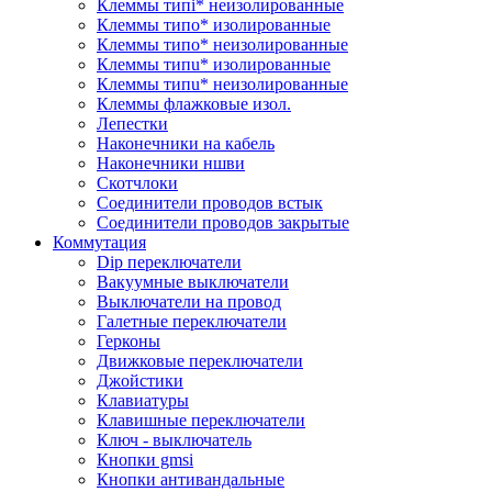
Клеммы типi* неизолированные
Клеммы типo* изолированные
Клеммы типo* неизолированные
Клеммы типu* изолированные
Клеммы типu* неизолированные
Клеммы флажковые изол.
Лепестки
Наконечники на кабель
Наконечники ншви
Скотчлоки
Соединители проводов встык
Соединители проводов закрытые
Коммутация
Dip переключатели
Вакуумные выключатели
Выключатели на провод
Галетные переключатели
Герконы
Движковые переключатели
Джойстики
Клавиатуры
Клавишные переключатели
Ключ - выключатель
Кнопки gmsi
Кнопки антивандальные