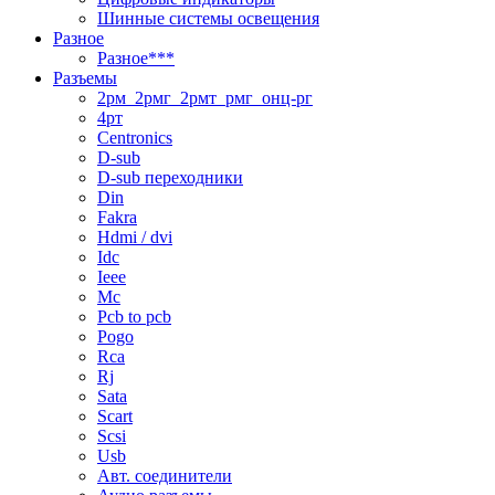
Шинные системы освещения
Разное
Разное***
Разъемы
2рм_2рмг_2рмт_рмг_онц-рг
4рт
Centronics
D-sub
D-sub переходники
Din
Fakra
Hdmi / dvi
Idc
Ieee
Mc
Pcb to pcb
Pogo
Rca
Rj
Sata
Scart
Scsi
Usb
Авт. соединители