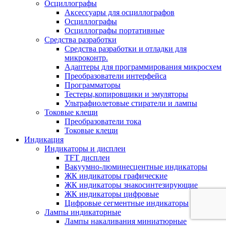
Осциллографы
Аксессуары для осциллографов
Осциллографы
Осциллографы портативные
Средства разработки
Cредства разработки и отладки для
микроконтр.
Адаптеры для программирования микросхем
Преобразователи интерфейса
Программаторы
Тестеры,копировщики и эмуляторы
Ультрафиолетовые стиратели и лампы
Токовые клещи
Преобразователи тока
Токовые клещи
Индикация
Индикаторы и дисплеи
TFT дисплеи
Вакуумно-люминесцентные индикаторы
ЖК индикаторы графические
ЖК индикаторы знакосинтезирующие
ЖК индикаторы цифровые
Цифровые сегментные индикаторы
Лампы индикаторные
Лампы накаливания миниатюрные