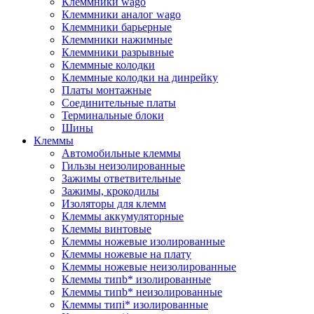
Клеммники wago
Клеммники аналог wago
Клеммники барьерные
Клеммники нажимные
Клеммники разрывные
Клеммные колодки
Клеммные колодки на динрейку
Платы монтажные
Соединительные платы
Терминальные блоки
Шины
Клеммы
Автомобильные клеммы
Гильзы неизолированные
Зажимы ответвительные
Зажимы, крокодилы
Изоляторы для клемм
Клеммы аккумуляторные
Клеммы винтовые
Клеммы ножевые изолированные
Клеммы ножевые на плату
Клеммы ножевые неизолированные
Клеммы типb* изолированные
Клеммы типb* неизолированные
Клеммы типi* изолированные