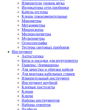
Измерители уровня звука
Индикаторы сети,пробники
Кабель-тестеры
Клещи токоизмерительные
Манометры
Мегаомметры
Микроскопы
Миливольтметры
Мультиметры
Осциллографы
Тестеры световых приборов
Инструмент
Антистатика
Биты и насадки для шуруповерта
Граверы / бормашины
Для зачистки и обрезки кабеля
Для монтажа кабельных стяжек
Измерительный инструмент
Инструмент врубной
Клеевые пистолеты
Клещи
Ключи
Наборы инструментов
Наборы отверток
Надфили