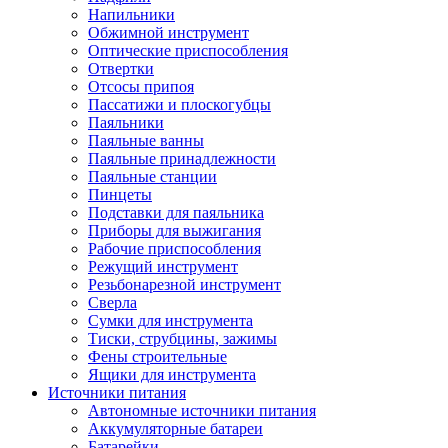
Напильники
Обжимной инструмент
Оптические приспособления
Отвертки
Отсосы припоя
Пассатижи и плоскогубцы
Паяльники
Паяльные ванны
Паяльные принадлежности
Паяльные станции
Пинцеты
Подставки для паяльника
Приборы для выжигания
Рабочие приспособления
Режущий инструмент
Резьбонарезной инструмент
Сверла
Сумки для инструмента
Тиски, струбцины, зажимы
Фены строительные
Ящики для инструмента
Источники питания
Автономные источники питания
Аккумуляторные батареи
Батарейки