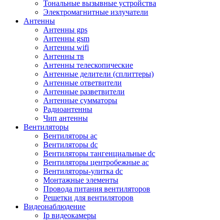
Тональные вызывные устройства
Электромагнитные излучатели
Антенны
Антенны gps
Антенны gsm
Антенны wifi
Антенны тв
Антенны телескопические
Антенные делители (сплиттеры)
Антенные ответвители
Антенные разветвители
Антенные сумматоры
Радиоантенны
Чип антенны
Вентиляторы
Вентиляторы ac
Вентиляторы dc
Вентиляторы тангенциальные dc
Вентиляторы центробежные ac
Вентиляторы-улитка dc
Монтажные элементы
Провода питания вентиляторов
Решетки для вентиляторов
Видеонаблюдение
Ip видеокамеры