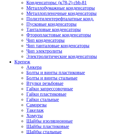
Конденсаторы: (к78-2) cbb-81
Металлобумажные конденсаторы
Металлопленочные конденсаторы
Полиэтилентерефталатные конд.
Пусковые конденсаторы
Танталовые конденсаторы
Фторопластовые конденсаторы
Чип конденсаторы
Чип танталовые конденсаторы
Чип электролиты
Электролитические конденсаторы
Крепеж
Анкера
Болты и винты пластиковые
Болты и винты стальные
Втулки резьбовые
Гайки запрессовочные
Гайки пластиковые
Гайки стальные
Саморезы
Такелаж
Хомуты
Шайбы изоляционные
Шайбы пластиковые
Шайбы стальные