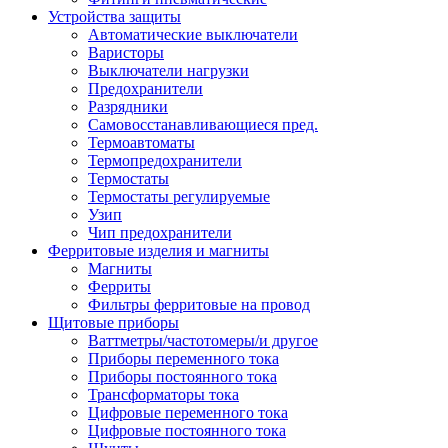
Устройства защиты
Автоматические выключатели
Варисторы
Выключатели нагрузки
Предохранители
Разрядники
Самовосстанавливающиеся пред.
Термоавтоматы
Термопредохранители
Термостаты
Термостаты регулируемые
Узип
Чип предохранители
Ферритовые изделия и магниты
Магниты
Ферриты
Фильтры ферритовые на провод
Щитовые приборы
Ваттметры/частотомеры/и другое
Приборы переменного тока
Приборы постоянного тока
Трансформаторы тока
Цифровые переменного тока
Цифровые постоянного тока