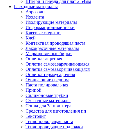
Штыри и гнезда для плат 2.54мм
Расходные материалы
Аэрозоли
Изолента
Изолирующие материалы
Информационные знаки
Клеевые стержни
Клей
Контактная проводящая паста
Лакокрасочные материалы
Маркировочные бирки
Оплетка защитная
Оплетка самозаварачивающаяся
Оплетка самозаворачивающаяся
Оплетка термоусадочная
Очищающие средства
Паста полировальная
Припой
Силиконовые трубки
Смазочные материалы
Сопла для 3d принтера
Средства для изготовления пп
Текстолит
Теплопроводящая паста
Теплопроводящие подложки