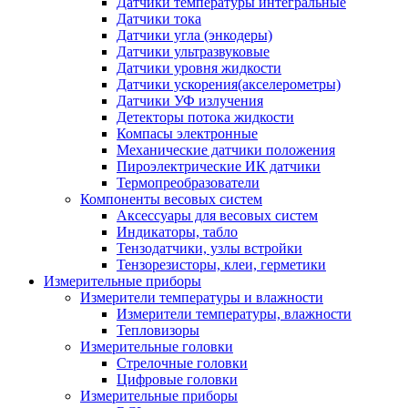
Датчики температуры интегральные
Датчики тока
Датчики угла (энкодеры)
Датчики ультразвуковые
Датчики уровня жидкости
Датчики ускорения(акселерометры)
Датчики УФ излучения
Детекторы потока жидкости
Компасы электронные
Механические датчики положения
Пироэлектрические ИК датчики
Термопреобразователи
Компоненты весовых систем
Аксессуары для весовых систем
Индикаторы, табло
Тензодатчики, узлы встройки
Тензорезисторы, клеи, герметики
Измерительные приборы
Измерители температуры и влажности
Измерители температуры, влажности
Тепловизоры
Измерительные головки
Стрелочные головки
Цифровые головки
Измерительные приборы