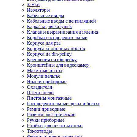
Замки
Изоляторы
Кабельные вводы
Кабельные вводы с вентиляцией
Каркасы для катушек
Клапаны выравнивания давления
Коробки распределительные
Корпуса для рэа
Корпуса кнопочных постов
Корпуса на din-рейку
Крепления на din рейку
Кронштейны для видеокамер
Макетные платы
Модули пельтье
Ножки приборные
Охладители
Патч-панели
Пистоны монтажные
Распределительные щиты и боксы
Ремни приводные
Розетки электрические
Ручки приборные
Стойки для печатных плат
Токоотводы
Фитинги пневматические