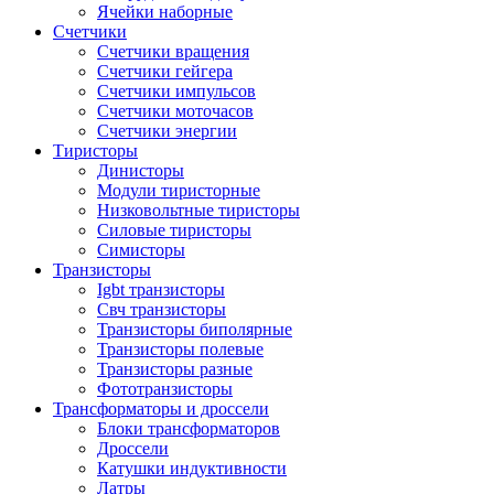
Ячейки наборные
Счетчики
Счетчики вращения
Счетчики гейгера
Счетчики импульсов
Счетчики моточасов
Счетчики энергии
Тиристоры
Динисторы
Модули тиристорные
Низковольтные тиристоры
Силовые тиристоры
Симисторы
Транзисторы
Igbt транзисторы
Свч транзисторы
Транзисторы биполярные
Транзисторы полевые
Транзисторы разные
Фототранзисторы
Трансформаторы и дроссели
Блоки трансформаторов
Дроссели
Катушки индуктивности
Латры