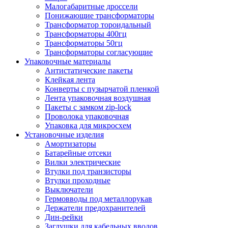
Малогабаритные дроссели
Понижающие трансформаторы
Трансформатор тороидальный
Трансформаторы 400гц
Трансформаторы 50гц
Трансформаторы согласующие
Упаковочные материалы
Антистатические пакеты
Клейкая лента
Конверты с пузырчатой пленкой
Лента упаковочная воздушная
Пакеты с замком zip-lock
Проволока упаковочная
Упаковка для микросхем
Установочные изделия
Амортизаторы
Батарейные отсеки
Вилки электрические
Втулки под транзисторы
Втулки проходные
Выключатели
Гермовводы под металлорукав
Держатели предохранителей
Дин-рейки
Заглушки для кабельных вводов