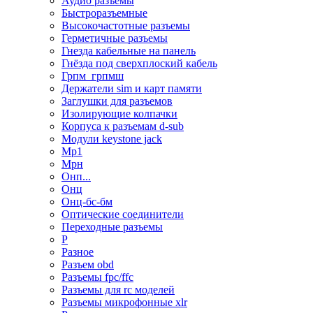
Аудио разъемы
Быстроразъемные
Высокочастотные разъемы
Герметичные разъемы
Гнезда кабельные на панель
Гнёзда под сверхплоский кабель
Грпм_грпмш
Держатели sim и карт памяти
Заглушки для разъемов
Изолирующие колпачки
Корпуса к разъемам d-sub
Модули keystone jack
Мр1
Мрн
Онп...
Онц
Онц-бс-бм
Оптические соединители
Переходные разъемы
Р
Разное
Разъем obd
Разъемы fpc/ffc
Разъемы для rc моделей
Разъемы микрофонные xlr