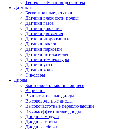
Тестеры cctv и ip-видеосистем
Датчики
Бесконтактные датчики
Датчики влажности почвы
Датчики газов
Датчики давления
Датчики движения
Датчики индуктивные
Датчики наклона
Датчики парковки
Датчики потока воды
Датчики температуры
Датчики угла
Датчики холла
Энкодеры
Диоды
Быстровосстанавливающиеся
Варикапы
Выпрямительные диоды
Высоковольтные диоды
Высокочастотные переключающие
Высокоэффективные диоды
Диодные модули
Диодные мосты
Диодные сборки