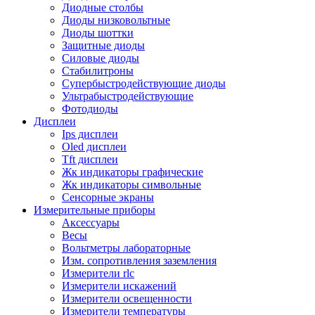
Диодные столбы
Диоды низковольтные
Диоды шоттки
Защитные диоды
Силовые диоды
Стабилитроны
Супербыстродействующие диоды
Ультрабыстродействующие
Фотодиоды
Дисплеи
Ips дисплеи
Oled дисплеи
Tft дисплеи
Жк индикаторы графические
Жк индикаторы символьные
Сенсорные экраны
Измерительные приборы
Аксессуары
Весы
Вольтметры лабораторные
Изм. сопротивления заземления
Измерители rlc
Измерители искажений
Измерители освещенности
Измерители температуры