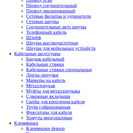
Провод пгва
Провод соединительный
Провод эмалированный
Сетевые фильтры и удлинители
Сетевые шнуры
Соединительные авто шнуры
Телефонный кабель
Шлейф
Шнуры высокочастотные
Шнуры для мобильных устройств
Кабельные аксессуары
Бандаж кабельный
Кабельные стяжки
Кабельные стяжки специальные
Ленты-липучки
Маркеры на кабель
Металлорукав
Муфты для металлорукава
Сдвижные вкладыши
Скобы для крепления кабеля
Труба гофрированная
Фиксаторы для кабеля
Хомуты многоразовые
Клеммники
Клеммники degson