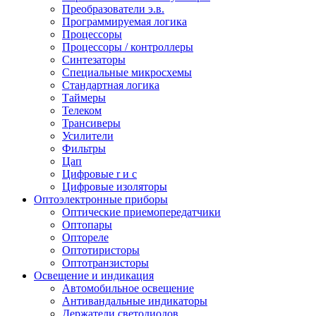
Преобразователи э.в.
Программируемая логика
Процессоры
Процессоры / контроллеры
Синтезаторы
Специальные микросхемы
Стандартная логика
Таймеры
Телеком
Трансиверы
Усилители
Фильтры
Цап
Цифровые r и c
Цифровые изоляторы
Оптоэлектронные приборы
Оптические приемопередатчики
Оптопары
Оптореле
Оптотиристоры
Оптотранзисторы
Освещение и индикация
Автомобильное освещение
Антивандальные индикаторы
Держатели светодиодов