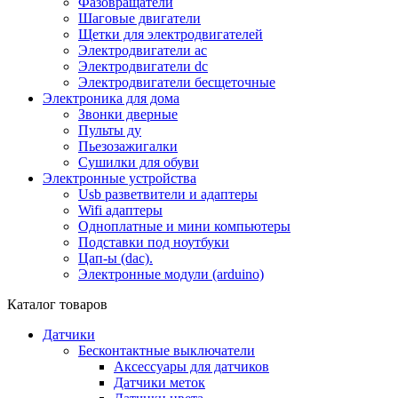
Фазовращатели
Шаговые двигатели
Щетки для электродвигателей
Электродвигатели ac
Электродвигатели dc
Электродвигатели бесщеточные
Электроника для дома
Звонки дверные
Пульты ду
Пьезозажигалки
Сушилки для обуви
Электронные устройства
Usb разветвители и адаптеры
Wifi адаптеры
Одноплатные и мини компьютеры
Подставки под ноутбуки
Цап-ы (dac).
Электронные модули (arduino)
Каталог товаров
Датчики
Бесконтактные выключатели
Аксессуары для датчиков
Датчики меток