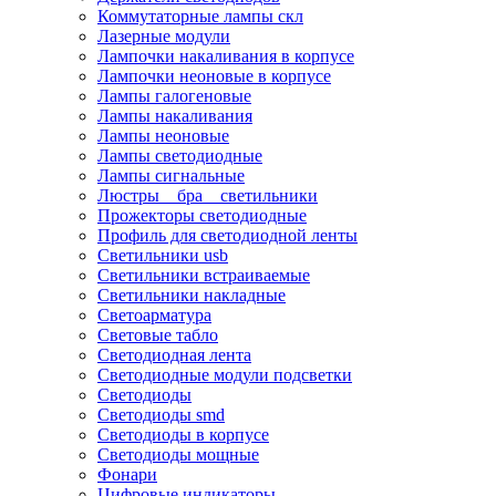
Коммутаторные лампы скл
Лазерные модули
Лампочки накаливания в корпусе
Лампочки неоновые в корпусе
Лампы галогеновые
Лампы накаливания
Лампы неоновые
Лампы светодиодные
Лампы сигнальные
Люстры _ бра _ светильники
Прожекторы светодиодные
Профиль для светодиодной ленты
Светильники usb
Светильники встраиваемые
Светильники накладные
Светоарматура
Световые табло
Светодиодная лента
Светодиодные модули подсветки
Светодиоды
Светодиоды smd
Светодиоды в корпусе
Светодиоды мощные
Фонари
Цифровые индикаторы