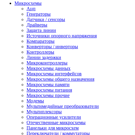
Микросхемы
Ацп
Генераторы
Датчики / сенсоры
Драйверы
Защита линии
Источники опорного напряжения
Компараторы
Конверторы / инверторы
Контроллеры
Линии задержки
Микроконтроллеры
Микросхемы данных
Микросхемы интерфейсов
Микросхемы общего назначения
Микросхемы памяти
Микросхемы питания
Микросхемы прочие
Модемы
Мультимедийные преобразователи
Мультиплексоры
Операционные усилители
Отечественные микросхемы
Панельки для микросхем
Переключатели / коммутаторы