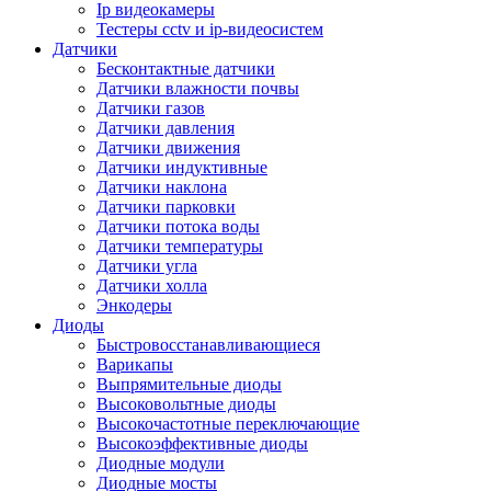
Ip видеокамеры
Тестеры cctv и ip-видеосистем
Датчики
Бесконтактные датчики
Датчики влажности почвы
Датчики газов
Датчики давления
Датчики движения
Датчики индуктивные
Датчики наклона
Датчики парковки
Датчики потока воды
Датчики температуры
Датчики угла
Датчики холла
Энкодеры
Диоды
Быстровосстанавливающиеся
Варикапы
Выпрямительные диоды
Высоковольтные диоды
Высокочастотные переключающие
Высокоэффективные диоды
Диодные модули
Диодные мосты