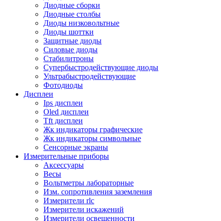
Диодные сборки
Диодные столбы
Диоды низковольтные
Диоды шоттки
Защитные диоды
Силовые диоды
Стабилитроны
Супербыстродействующие диоды
Ультрабыстродействующие
Фотодиоды
Дисплеи
Ips дисплеи
Oled дисплеи
Tft дисплеи
Жк индикаторы графические
Жк индикаторы символьные
Сенсорные экраны
Измерительные приборы
Аксессуары
Весы
Вольтметры лабораторные
Изм. сопротивления заземления
Измерители rlc
Измерители искажений
Измерители освещенности