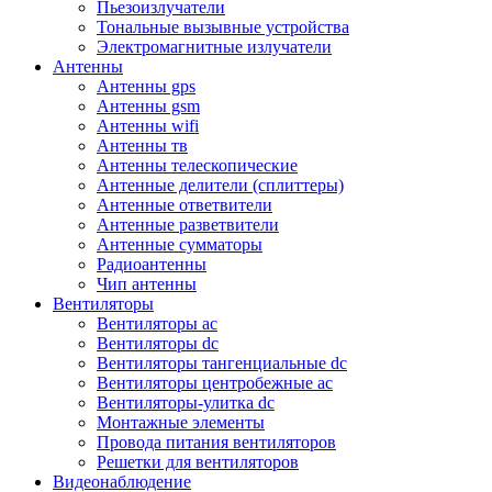
Пьезоизлучатели
Тональные вызывные устройства
Электромагнитные излучатели
Антенны
Антенны gps
Антенны gsm
Антенны wifi
Антенны тв
Антенны телескопические
Антенные делители (сплиттеры)
Антенные ответвители
Антенные разветвители
Антенные сумматоры
Радиоантенны
Чип антенны
Вентиляторы
Вентиляторы ac
Вентиляторы dc
Вентиляторы тангенциальные dc
Вентиляторы центробежные ac
Вентиляторы-улитка dc
Монтажные элементы
Провода питания вентиляторов
Решетки для вентиляторов
Видеонаблюдение