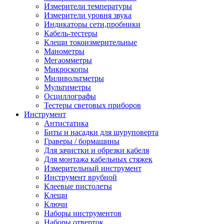
Измерители температуры
Измерители уровня звука
Индикаторы сети,пробники
Кабель-тестеры
Клещи токоизмерительные
Манометры
Мегаомметры
Микроскопы
Миливольтметры
Мультиметры
Осциллографы
Тестеры световых приборов
Инструмент
Антистатика
Биты и насадки для шуруповерта
Граверы / бормашины
Для зачистки и обрезки кабеля
Для монтажа кабельных стяжек
Измерительный инструмент
Инструмент врубной
Клеевые пистолеты
Клещи
Ключи
Наборы инструментов
Наборы отверток