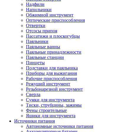
Надфили
Напильники
Обжимной инструмент
Оптические приспособления
Отвертки
Отсосы припоя
Пассатижи и плоскогубцы
Паяльники
Паяльные ванны
Паяльные принадлежности
Паяльные станции
Пинцеты
Подставки для паяльника
Приборы для выжигания
Рабочие приспособления
Режущий инструмент
Резьбонарезной инструмент
Сверла
Сумки для инструмента
Тиски, струбцины, зажимы
Фены строительные
Ящики для инструмента
Источники питания
Автономные источники питания
Аккумуляторные батареи