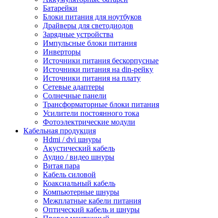
Батарейки
Блоки питания для ноутбуков
Драйверы для светодиодов
Зарядные устройства
Импульсные блоки питания
Инверторы
Источники питания бескорпусные
Источники питания на din-рейку
Источники питания на плату
Сетевые адаптеры
Солнечные панели
Трансформаторные блоки питания
Усилители постоянного тока
Фотоэлектрические модули
Кабельная продукция
Hdmi / dvi шнуры
Акустический кабель
Аудио / видео шнуры
Витая пара
Кабель силовой
Коаксиальный кабель
Компьютерные шнуры
Межплатные кабели питания
Оптический кабель и шнуры