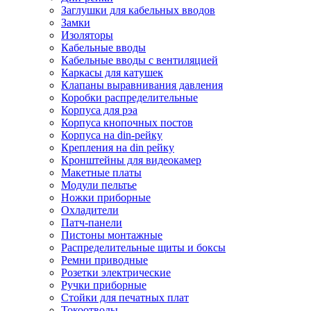
Заглушки для кабельных вводов
Замки
Изоляторы
Кабельные вводы
Кабельные вводы с вентиляцией
Каркасы для катушек
Клапаны выравнивания давления
Коробки распределительные
Корпуса для рэа
Корпуса кнопочных постов
Корпуса на din-рейку
Крепления на din рейку
Кронштейны для видеокамер
Макетные платы
Модули пельтье
Ножки приборные
Охладители
Патч-панели
Пистоны монтажные
Распределительные щиты и боксы
Ремни приводные
Розетки электрические
Ручки приборные
Стойки для печатных плат
Токоотводы