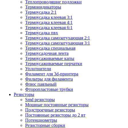
Теплопроводящие подложки
Термоиндикаторы
Термоусадка 2:1
Термоусадка клеевая 3:1
Термоусадка клеевая 4:1
Термоусадка клеевая 6:1
Термоусадка пвх
Термоусадка самозатухающая 2:1
Термоусадка самозатухающая 3:1
Термоусадка специальная
Термоусадочная лента
Термоусаживаемые капы
Термоусаживаемые перчатки
Уплотнители
Филамент для 3d-принтера
Фильтры для филамента
Флюс паяльный
Фторопластовые трубки
Резисторы
Smd резисторы
Мощные постоянные резисторы
Подстроечные резисторы
Постоянные резисторы до 2 вт
Потенциометры
Резисторные сборки