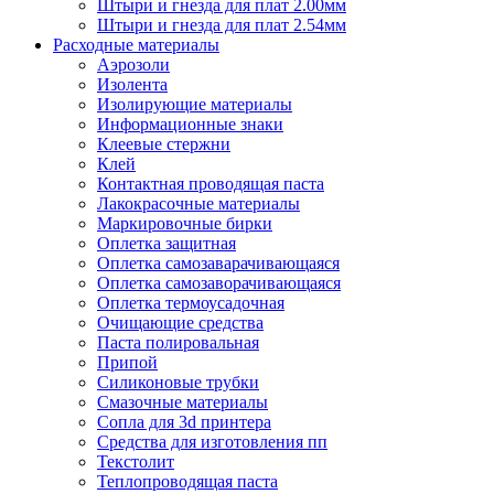
Штыри и гнезда для плат 2.00мм
Штыри и гнезда для плат 2.54мм
Расходные материалы
Аэрозоли
Изолента
Изолирующие материалы
Информационные знаки
Клеевые стержни
Клей
Контактная проводящая паста
Лакокрасочные материалы
Маркировочные бирки
Оплетка защитная
Оплетка самозаварачивающаяся
Оплетка самозаворачивающаяся
Оплетка термоусадочная
Очищающие средства
Паста полировальная
Припой
Силиконовые трубки
Смазочные материалы
Сопла для 3d принтера
Средства для изготовления пп
Текстолит
Теплопроводящая паста