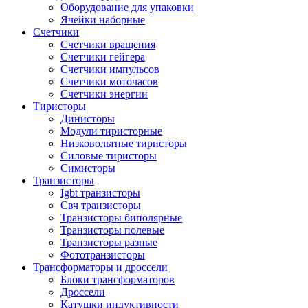
Оборудование для упаковки
Ячейки наборные
Счетчики
Счетчики вращения
Счетчики гейгера
Счетчики импульсов
Счетчики моточасов
Счетчики энергии
Тиристоры
Динисторы
Модули тиристорные
Низковольтные тиристоры
Силовые тиристоры
Симисторы
Транзисторы
Igbt транзисторы
Свч транзисторы
Транзисторы биполярные
Транзисторы полевые
Транзисторы разные
Фототранзисторы
Трансформаторы и дроссели
Блоки трансформаторов
Дроссели
Катушки индуктивности