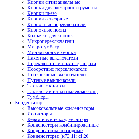
Кнопки антивандальные
Кнопки для электроинструмента
Кнопки пьезо
Кнопки сенсорные
Кнопочные переключатели
Кнопочные посты
Колпачки для кнопок
Микропереключатели
Микротумблеры
Миниатюрные кнопки
Пакетные выключатели
Переключатели ножные, педали
Поворотные переключатели
Поплавковые выключатели
Путевые выключатели
Тактовые кнопки
Тактовые кнопки пылевлагозащ.
Тумблеры
Конденсаторы
Высоковольтные конденсаторы
Ионисторы
Керамические конденсаторы
Конденсаторы комбинированные
Конденсаторы проходные
Конденсаторы: (к73-11) cl-20