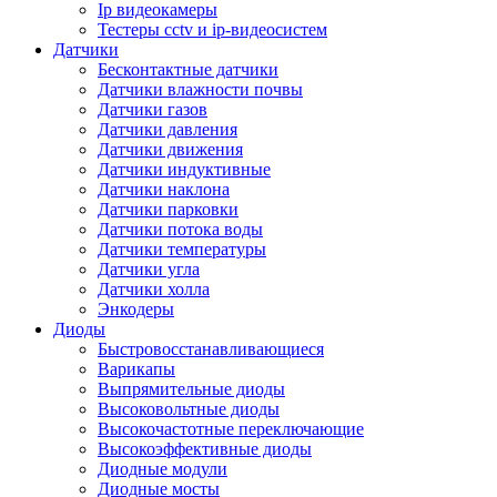
Ip видеокамеры
Тестеры cctv и ip-видеосистем
Датчики
Бесконтактные датчики
Датчики влажности почвы
Датчики газов
Датчики давления
Датчики движения
Датчики индуктивные
Датчики наклона
Датчики парковки
Датчики потока воды
Датчики температуры
Датчики угла
Датчики холла
Энкодеры
Диоды
Быстровосстанавливающиеся
Варикапы
Выпрямительные диоды
Высоковольтные диоды
Высокочастотные переключающие
Высокоэффективные диоды
Диодные модули
Диодные мосты