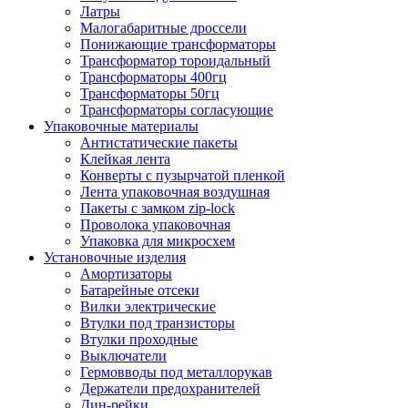
Латры
Малогабаритные дроссели
Понижающие трансформаторы
Трансформатор тороидальный
Трансформаторы 400гц
Трансформаторы 50гц
Трансформаторы согласующие
Упаковочные материалы
Антистатические пакеты
Клейкая лента
Конверты с пузырчатой пленкой
Лента упаковочная воздушная
Пакеты с замком zip-lock
Проволока упаковочная
Упаковка для микросхем
Установочные изделия
Амортизаторы
Батарейные отсеки
Вилки электрические
Втулки под транзисторы
Втулки проходные
Выключатели
Гермовводы под металлорукав
Держатели предохранителей
Дин-рейки