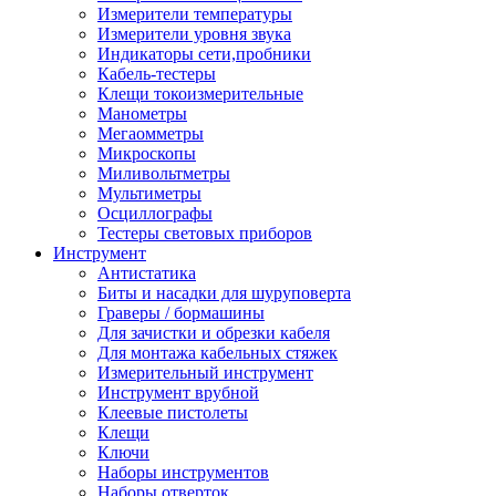
Измерители температуры
Измерители уровня звука
Индикаторы сети,пробники
Кабель-тестеры
Клещи токоизмерительные
Манометры
Мегаомметры
Микроскопы
Миливольтметры
Мультиметры
Осциллографы
Тестеры световых приборов
Инструмент
Антистатика
Биты и насадки для шуруповерта
Граверы / бормашины
Для зачистки и обрезки кабеля
Для монтажа кабельных стяжек
Измерительный инструмент
Инструмент врубной
Клеевые пистолеты
Клещи
Ключи
Наборы инструментов
Наборы отверток