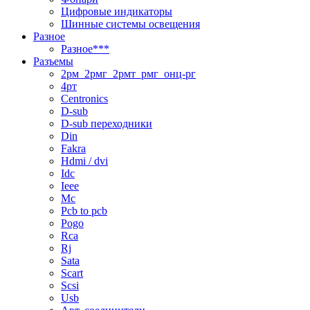
Цифровые индикаторы
Шинные системы освещения
Разное
Разное***
Разъемы
2рм_2рмг_2рмт_рмг_онц-рг
4рт
Centronics
D-sub
D-sub переходники
Din
Fakra
Hdmi / dvi
Idc
Ieee
Mc
Pcb to pcb
Pogo
Rca
Rj
Sata
Scart
Scsi
Usb