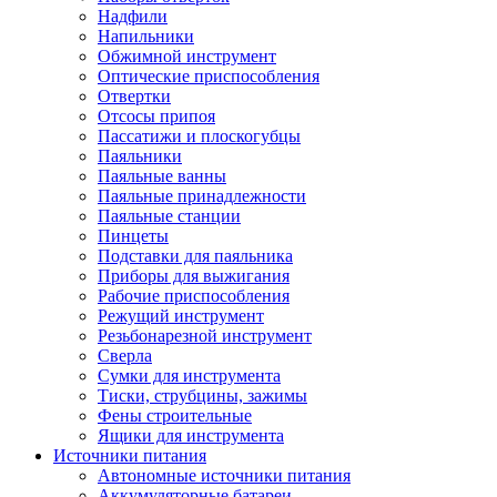
Надфили
Напильники
Обжимной инструмент
Оптические приспособления
Отвертки
Отсосы припоя
Пассатижи и плоскогубцы
Паяльники
Паяльные ванны
Паяльные принадлежности
Паяльные станции
Пинцеты
Подставки для паяльника
Приборы для выжигания
Рабочие приспособления
Режущий инструмент
Резьбонарезной инструмент
Сверла
Сумки для инструмента
Тиски, струбцины, зажимы
Фены строительные
Ящики для инструмента
Источники питания
Автономные источники питания
Аккумуляторные батареи