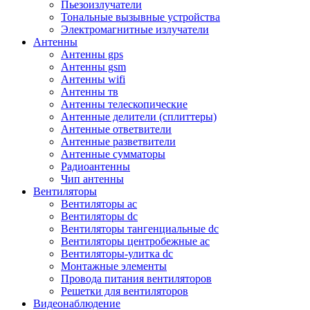
Пьезоизлучатели
Тональные вызывные устройства
Электромагнитные излучатели
Антенны
Антенны gps
Антенны gsm
Антенны wifi
Антенны тв
Антенны телескопические
Антенные делители (сплиттеры)
Антенные ответвители
Антенные разветвители
Антенные сумматоры
Радиоантенны
Чип антенны
Вентиляторы
Вентиляторы ac
Вентиляторы dc
Вентиляторы тангенциальные dc
Вентиляторы центробежные ac
Вентиляторы-улитка dc
Монтажные элементы
Провода питания вентиляторов
Решетки для вентиляторов
Видеонаблюдение