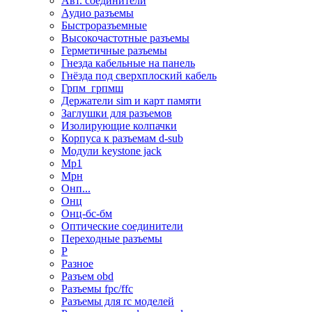
Авт. соединители
Аудио разъемы
Быстроразъемные
Высокочастотные разъемы
Герметичные разъемы
Гнезда кабельные на панель
Гнёзда под сверхплоский кабель
Грпм_грпмш
Держатели sim и карт памяти
Заглушки для разъемов
Изолирующие колпачки
Корпуса к разъемам d-sub
Модули keystone jack
Мр1
Мрн
Онп...
Онц
Онц-бс-бм
Оптические соединители
Переходные разъемы
Р
Разное
Разъем obd
Разъемы fpc/ffc
Разъемы для rc моделей