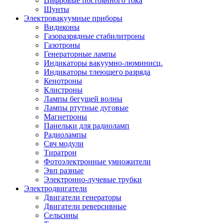
Цифровые постоянного тока
Шунты
Электровакуумные приборы
Видиконы
Газоразрядные стабилитроны
Газотроны
Генераторные лампы
Индикаторы вакуумно-люминисц.
Индикаторы тлеющего разряда
Кенотроны
Клистроны
Лампы бегущей волны
Лампы ртутные дуговые
Магнетроны
Панельки для радиоламп
Радиолампы
Свч модули
Тиратрон
Фотоэлектронные умножители
Эвп разные
Электронно-лучевые трубки
Электродвигатели
Двигатели генераторы
Двигатели реверсивные
Сельсины