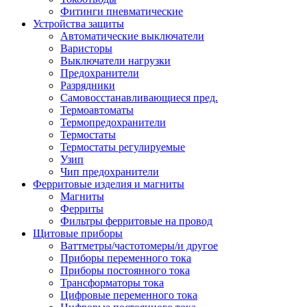
Фитинги пневматические
Устройства защиты
Автоматические выключатели
Варисторы
Выключатели нагрузки
Предохранители
Разрядники
Самовосстанавливающиеся пред.
Термоавтоматы
Термопредохранители
Термостаты
Термостаты регулируемые
Узип
Чип предохранители
Ферритовые изделия и магниты
Магниты
Ферриты
Фильтры ферритовые на провод
Щитовые приборы
Ваттметры/частотомеры/и другое
Приборы переменного тока
Приборы постоянного тока
Трансформаторы тока
Цифровые переменного тока