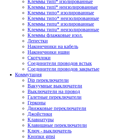
Клеммы типi* изолированные
Клеммы типi* неизолированные
Клеммы типo* изолированные
Клеммы типo* неизолированные
Клеммы типu* изолированные
Клеммы типu* неизолированные
Клеммы флажковые изол.
Лепестки
Наконечники на кабель
Наконечники ншви
Скотчлоки
Соединители проводов встык
Соединители проводов закрытые
Коммутация
Dip переключатели
Вакуумные выключатели
Выключатели на провод
Галетные переключатели
Герконы
Движковые переключатели
Джойстики
Клавиатуры
Клавишные переключатели
Ключ - выключатель
Кнопки gmsi