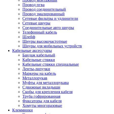
Провод монтажный
Провод пгва
Провод соединительный
Провод эмалированный
Сетевые фильтры и удлинители
Сетевые шнуры
Соединительные авто шнуры
Телефонный кабель
Шлейф
Шнуры высокочастотные
Шнуры для мобильных устройств
Кабельные аксессуары
Бандаж кабельный
Кабельные стяжки
Кабельные стяжки специальные
Ленты-липучки
Маркеры на кабель
Металлорукав
Муфты для металлорукава
Сдвижные вкладыши
Скобы для крепления кабеля
Труба гофрированная
Фиксаторы для кабеля
Хомуты многоразовые
Клеммники