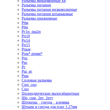
Разъемы микрофонные xlr
Разъемы питания
Разъемы питания низковольтные
Разъемы питания штырьковые
Разъемы прижимные
Рбм
Рбн
Рг1н_рш2н
Рп10
Рп14
Рп15
Рпкм
Рпм* рпмм*
Рпс
Ррс
Рс
Рш_рг
Рша
Силовые разъемы
Снп_сно
Снц
Цилиндрические малогабаритные
Шр_сшр_2рт_2ртт
Штекеры _ гнезда _ клеммы
Штыри и гнезда для плат 1.27мм