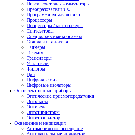
Переключатели / коммутаторы
Преобразователи э.в.
Программируемая логика
Процессоры
Процессоры / контроллеры
Синтезаторы
Специальные микросхемы
Стандартная логика
Таймеры
Телеком
Трансиверы
Усилители
Фильтры
Цап
Цифровые r и c
Цифровые изоляторы
Оптоэлектронные приборы
Оптические приемопередатчики
Оптопары
Оптореле
Оптотиристоры
Оптотранзисторы
Освещение и индикация
Автомобильное освещение
Антивандальные индикаторы