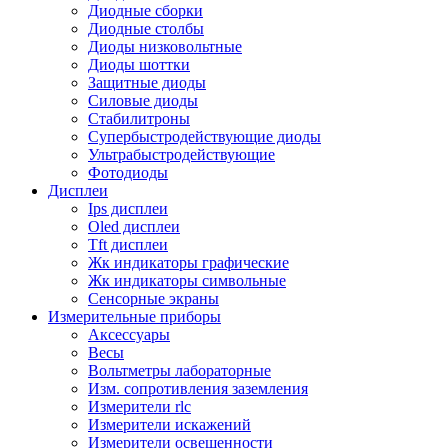
Диодные сборки
Диодные столбы
Диоды низковольтные
Диоды шоттки
Защитные диоды
Силовые диоды
Стабилитроны
Супербыстродействующие диоды
Ультрабыстродействующие
Фотодиоды
Дисплеи
Ips дисплеи
Oled дисплеи
Tft дисплеи
Жк индикаторы графические
Жк индикаторы символьные
Сенсорные экраны
Измерительные приборы
Аксессуары
Весы
Вольтметры лабораторные
Изм. сопротивления заземления
Измерители rlc
Измерители искажений
Измерители освещенности