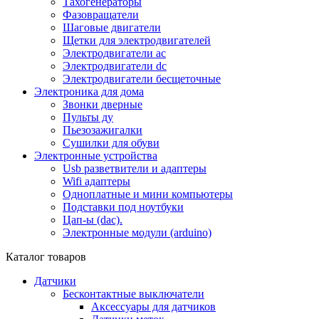
Тахогенераторы
Фазовращатели
Шаговые двигатели
Щетки для электродвигателей
Электродвигатели ac
Электродвигатели dc
Электродвигатели бесщеточные
Электроника для дома
Звонки дверные
Пульты ду
Пьезозажигалки
Сушилки для обуви
Электронные устройства
Usb разветвители и адаптеры
Wifi адаптеры
Одноплатные и мини компьютеры
Подставки под ноутбуки
Цап-ы (dac).
Электронные модули (arduino)
Каталог товаров
Датчики
Бесконтактные выключатели
Аксессуары для датчиков