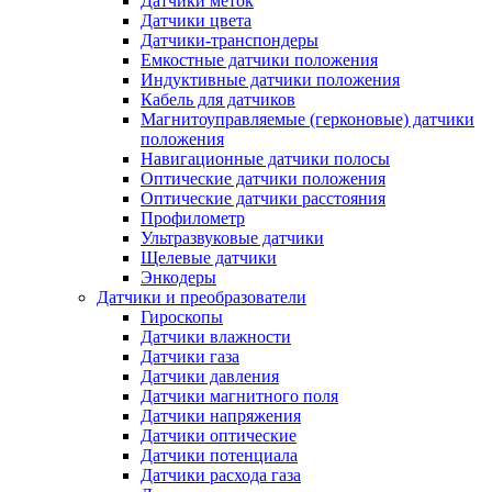
Датчики меток
Датчики цвета
Датчики-транспондеры
Емкостные датчики положения
Индуктивные датчики положения
Кабель для датчиков
Магнитоуправляемые (герконовые) датчики
положения
Навигационные датчики полосы
Оптические датчики положения
Оптические датчики расстояния
Профилометр
Ультразвуковые датчики
Щелевые датчики
Энкодеры
Датчики и преобразователи
Гироскопы
Датчики влажности
Датчики газа
Датчики давления
Датчики магнитного поля
Датчики напряжения
Датчики оптические
Датчики потенциала
Датчики расхода газа