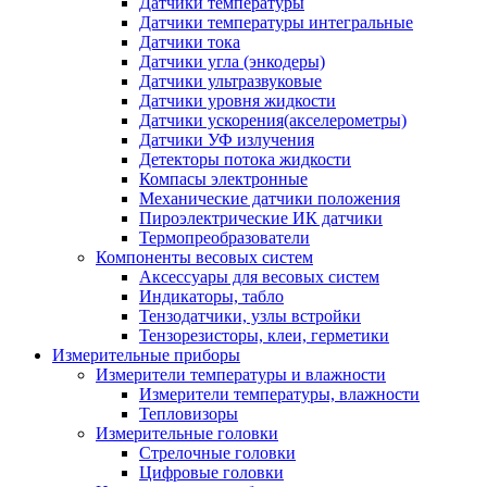
Датчики температуры
Датчики температуры интегральные
Датчики тока
Датчики угла (энкодеры)
Датчики ультразвуковые
Датчики уровня жидкости
Датчики ускорения(акселерометры)
Датчики УФ излучения
Детекторы потока жидкости
Компасы электронные
Механические датчики положения
Пироэлектрические ИК датчики
Термопреобразователи
Компоненты весовых систем
Аксессуары для весовых систем
Индикаторы, табло
Тензодатчики, узлы встройки
Тензорезисторы, клеи, герметики
Измерительные приборы
Измерители температуры и влажности
Измерители температуры, влажности
Тепловизоры
Измерительные головки
Стрелочные головки
Цифровые головки