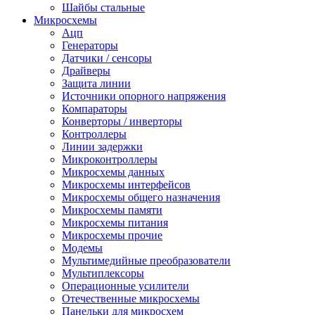
Шайбы стальные
Микросхемы
Ацп
Генераторы
Датчики / сенсоры
Драйверы
Защита линии
Источники опорного напряжения
Компараторы
Конверторы / инверторы
Контроллеры
Линии задержки
Микроконтроллеры
Микросхемы данных
Микросхемы интерфейсов
Микросхемы общего назначения
Микросхемы памяти
Микросхемы питания
Микросхемы прочие
Модемы
Мультимедийные преобразователи
Мультиплексоры
Операционные усилители
Отечественные микросхемы
Панельки для микросхем