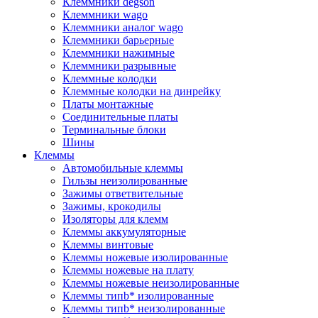
Клеммники degson
Клеммники wago
Клеммники аналог wago
Клеммники барьерные
Клеммники нажимные
Клеммники разрывные
Клеммные колодки
Клеммные колодки на динрейку
Платы монтажные
Соединительные платы
Терминальные блоки
Шины
Клеммы
Автомобильные клеммы
Гильзы неизолированные
Зажимы ответвительные
Зажимы, крокодилы
Изоляторы для клемм
Клеммы аккумуляторные
Клеммы винтовые
Клеммы ножевые изолированные
Клеммы ножевые на плату
Клеммы ножевые неизолированные
Клеммы типb* изолированные
Клеммы типb* неизолированные