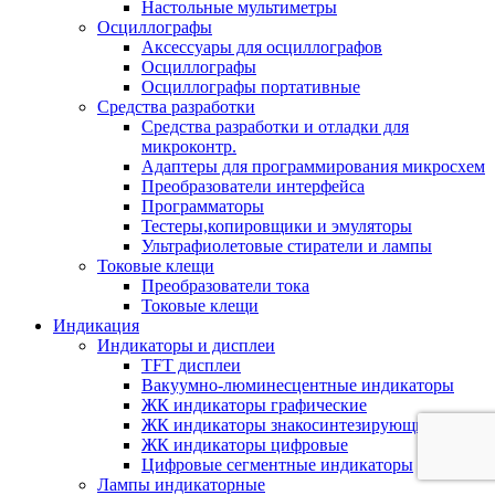
Настольные мультиметры
Осциллографы
Аксессуары для осциллографов
Осциллографы
Осциллографы портативные
Средства разработки
Cредства разработки и отладки для
микроконтр.
Адаптеры для программирования микросхем
Преобразователи интерфейса
Программаторы
Тестеры,копировщики и эмуляторы
Ультрафиолетовые стиратели и лампы
Токовые клещи
Преобразователи тока
Токовые клещи
Индикация
Индикаторы и дисплеи
TFT дисплеи
Вакуумно-люминесцентные индикаторы
ЖК индикаторы графические
ЖК индикаторы знакосинтезирующие
ЖК индикаторы цифровые
Цифровые сегментные индикаторы
Лампы индикаторные