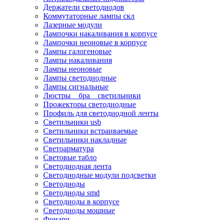
Держатели светодиодов
Коммутаторные лампы скл
Лазерные модули
Лампочки накаливания в корпусе
Лампочки неоновые в корпусе
Лампы галогеновые
Лампы накаливания
Лампы неоновые
Лампы светодиодные
Лампы сигнальные
Люстры _ бра _ светильники
Прожекторы светодиодные
Профиль для светодиодной ленты
Светильники usb
Светильники встраиваемые
Светильники накладные
Светоарматура
Световые табло
Светодиодная лента
Светодиодные модули подсветки
Светодиоды
Светодиоды smd
Светодиоды в корпусе
Светодиоды мощные
Фонари