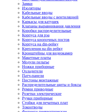
Замки
Изоляторы
Кабельные вводы
Кабельные вводы с вентиляцией
Каркасы для катушек
Клапаны выравнивания давления
Коробки распределительные
Корпуса для рэа
Корпуса кнопочных постов
Корпуса на din-рейку
Крепления на din рейку
Кронштейны для видеокамер
Макетные платы
Модули пельтье
Ножки приборные
Охладители
Патч-панели
Пистоны монтажные
Распределительные щиты и боксы
Ремни приводные
Розетки электрические
Ручки приборные
Стойки для печатных плат
Токоотводы
Фитинги пневматические