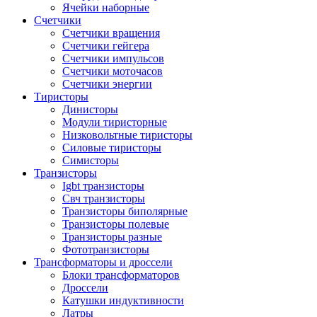
Ячейки наборные
Счетчики
Счетчики вращения
Счетчики гейгера
Счетчики импульсов
Счетчики моточасов
Счетчики энергии
Тиристоры
Динисторы
Модули тиристорные
Низковольтные тиристоры
Силовые тиристоры
Симисторы
Транзисторы
Igbt транзисторы
Свч транзисторы
Транзисторы биполярные
Транзисторы полевые
Транзисторы разные
Фототранзисторы
Трансформаторы и дроссели
Блоки трансформаторов
Дроссели
Катушки индуктивности
Латры