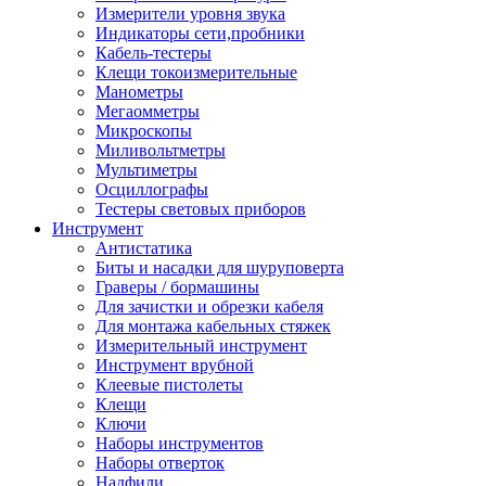
Измерители уровня звука
Индикаторы сети,пробники
Кабель-тестеры
Клещи токоизмерительные
Манометры
Мегаомметры
Микроскопы
Миливольтметры
Мультиметры
Осциллографы
Тестеры световых приборов
Инструмент
Антистатика
Биты и насадки для шуруповерта
Граверы / бормашины
Для зачистки и обрезки кабеля
Для монтажа кабельных стяжек
Измерительный инструмент
Инструмент врубной
Клеевые пистолеты
Клещи
Ключи
Наборы инструментов
Наборы отверток
Надфили