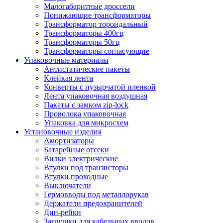
Малогабаритные дроссели
Понижающие трансформаторы
Трансформатор тороидальный
Трансформаторы 400гц
Трансформаторы 50гц
Трансформаторы согласующие
Упаковочные материалы
Антистатические пакеты
Клейкая лента
Конверты с пузырчатой пленкой
Лента упаковочная воздушная
Пакеты с замком zip-lock
Проволока упаковочная
Упаковка для микросхем
Установочные изделия
Амортизаторы
Батарейные отсеки
Вилки электрические
Втулки под транзисторы
Втулки проходные
Выключатели
Гермовводы под металлорукав
Держатели предохранителей
Дин-рейки
Заглушки для кабельных вводов