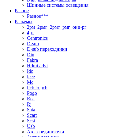
Шинные системы освещения
Разное
Разное***
Разъемы
2рм_2рмг_2рмт_рмг_онц-рг
4рт
Centronics
D-sub
D-sub переходники
Din
Fakra
Hdmi / dvi
Idc
Ieee
Mc
Pcb to pcb
Pogo
Rca
Rj
Sata
Scart
Scsi
Usb
Авт. соединители