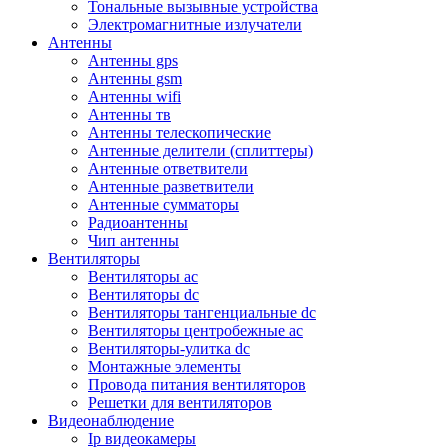
Тональные вызывные устройства
Электромагнитные излучатели
Антенны
Антенны gps
Антенны gsm
Антенны wifi
Антенны тв
Антенны телескопические
Антенные делители (сплиттеры)
Антенные ответвители
Антенные разветвители
Антенные сумматоры
Радиоантенны
Чип антенны
Вентиляторы
Вентиляторы ac
Вентиляторы dc
Вентиляторы тангенциальные dc
Вентиляторы центробежные ac
Вентиляторы-улитка dc
Монтажные элементы
Провода питания вентиляторов
Решетки для вентиляторов
Видеонаблюдение
Ip видеокамеры