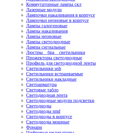
Коммутаторные лампы скл
Лазерные модули
Лампочки накаливания в корпусе
Лампочки неоновые в корпусе
Лампы галогеновые
Лампы накаливания
Лампы неоновые
Лампы светодиодные
Лампы сигнальные
Люстры _ бра _ светильники
Прожекторы светодиодные
Профиль для светодиодной ленты
Светильники usb
Светильники встраиваемые
Светильники накладные
Светоарматура
Световые табло
Светодиодная лента
Светодиодные модули подсветки
Светодиоды
Светодиоды smd
Светодиоды в корпусе
Светодиоды мощные
Фонари
Цифровые индикаторы