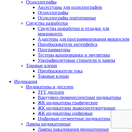
Осциллографы
Аксессуары для осциллографов
Осциллографы
Осциллографы портативные
Средства разработки
Cредства разработки и отладки для
микроконтр.
Адаптеры для программирования микросхем
Преобразователи интерфейса
Программаторы
Тестеры,копировщики и эмуляторы
Ультрафиолетовые стиратели и лампы
Токовые клещи
Преобразователи тока
Токовые клещи
Индикация
Индикаторы и дисплеи
TFT дисплеи
Вакуумно-люминесцентные индикаторы
ЖК индикаторы графические
ЖК индикаторы знакосинтезирующие
ЖК индикаторы цифровые
Цифровые сегментные индикаторы
Лампы индикаторные
Лампы накаливания миниатюрные