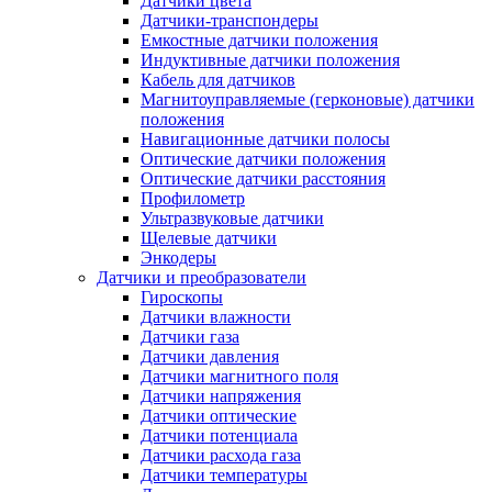
Датчики цвета
Датчики-транспондеры
Емкостные датчики положения
Индуктивные датчики положения
Кабель для датчиков
Магнитоуправляемые (герконовые) датчики
положения
Навигационные датчики полосы
Оптические датчики положения
Оптические датчики расстояния
Профилометр
Ультразвуковые датчики
Щелевые датчики
Энкодеры
Датчики и преобразователи
Гироскопы
Датчики влажности
Датчики газа
Датчики давления
Датчики магнитного поля
Датчики напряжения
Датчики оптические
Датчики потенциала
Датчики расхода газа
Датчики температуры