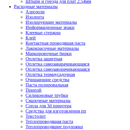
Штыри и гнезда для плат 2.54мм
Расходные материалы
Аэрозоли
Изолента
Изолирующие материалы
Информационные знаки
Клеевые стержни
Клей
Контактная проводящая паста
Лакокрасочные материалы
Маркировочные бирки
Оплетка защитная
Оплетка самозаварачивающаяся
Оплетка самозаворачивающаяся
Оплетка термоусадочная
Очищающие средства
Паста полировальная
Припой
Силиконовые трубки
Смазочные материалы
Сопла для 3d принтера
Средства для изготовления пп
Текстолит
Теплопроводящая паста
Теплопроводящие подложки