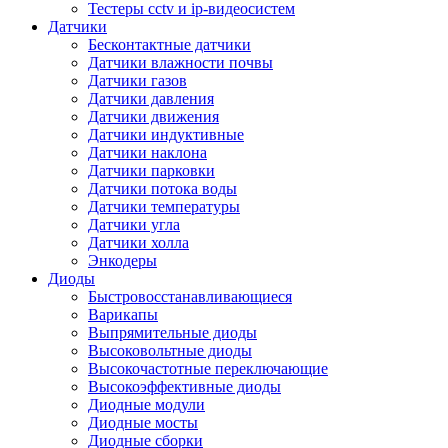
Тестеры cctv и ip-видеосистем
Датчики
Бесконтактные датчики
Датчики влажности почвы
Датчики газов
Датчики давления
Датчики движения
Датчики индуктивные
Датчики наклона
Датчики парковки
Датчики потока воды
Датчики температуры
Датчики угла
Датчики холла
Энкодеры
Диоды
Быстровосстанавливающиеся
Варикапы
Выпрямительные диоды
Высоковольтные диоды
Высокочастотные переключающие
Высокоэффективные диоды
Диодные модули
Диодные мосты
Диодные сборки