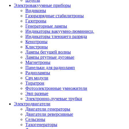
Шунты
Электровакуумные приборы
Видиконы
Газоразрядные стабилитроны
Газотроны
Генераторные лампы
Индикаторы вакуумно-люминисц.
Индикаторы тлеющего разряда
Кенотроны
Клистроны
Лампы бегущей волны
Лампы ртутные дуговые
Магнетроны
Панельки для радиоламп
Радиолампы
Свч модули
Тиратрон
Фотоэлектронные умножители
Эвп разные
Электронно-лучевые трубки
Электродвигатели
Двигатели генераторы
Двигатели реверсивные
Сельсины
Тахогенераторы