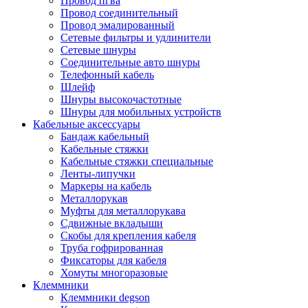
Провод пгва
Провод соединительный
Провод эмалированный
Сетевые фильтры и удлинители
Сетевые шнуры
Соединительные авто шнуры
Телефонный кабель
Шлейф
Шнуры высокочастотные
Шнуры для мобильных устройств
Кабельные аксессуары
Бандаж кабельный
Кабельные стяжки
Кабельные стяжки специальные
Ленты-липучки
Маркеры на кабель
Металлорукав
Муфты для металлорукава
Сдвижные вкладыши
Скобы для крепления кабеля
Труба гофрированная
Фиксаторы для кабеля
Хомуты многоразовые
Клеммники
Клеммники degson