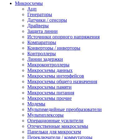
Микросхемы
Ацп
Генераторы
Датчики / сенсоры
Драйверы
Защита линии
Источники опорного напряжения
Компараторы
Конверторы / инверторы
Контроллеры
Линии задержки
Микроконтроллеры
Микросхемы данных
Микросхемы интерфейсов
Микросхемы общего назначения
Микросхемы памяти
Микросхемы питания
Микросхемы прочие
Модемы
Мультимедийные преобразователи
Мультиплексоры
Операционные усилители
Отечественные микросхемы
Панельки для микросхем
Переключатели / коммутаторы