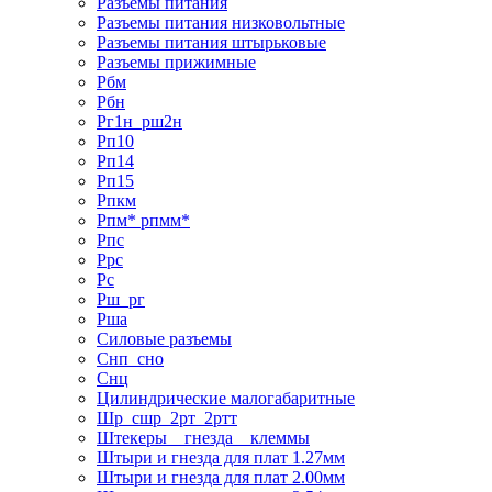
Разъемы питания
Разъемы питания низковольтные
Разъемы питания штырьковые
Разъемы прижимные
Рбм
Рбн
Рг1н_рш2н
Рп10
Рп14
Рп15
Рпкм
Рпм* рпмм*
Рпс
Ррс
Рс
Рш_рг
Рша
Силовые разъемы
Снп_сно
Снц
Цилиндрические малогабаритные
Шр_сшр_2рт_2ртт
Штекеры _ гнезда _ клеммы
Штыри и гнезда для плат 1.27мм
Штыри и гнезда для плат 2.00мм