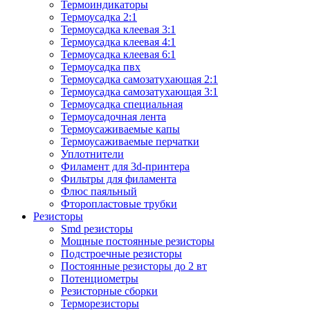
Термоиндикаторы
Термоусадка 2:1
Термоусадка клеевая 3:1
Термоусадка клеевая 4:1
Термоусадка клеевая 6:1
Термоусадка пвх
Термоусадка самозатухающая 2:1
Термоусадка самозатухающая 3:1
Термоусадка специальная
Термоусадочная лента
Термоусаживаемые капы
Термоусаживаемые перчатки
Уплотнители
Филамент для 3d-принтера
Фильтры для филамента
Флюс паяльный
Фторопластовые трубки
Резисторы
Smd резисторы
Мощные постоянные резисторы
Подстроечные резисторы
Постоянные резисторы до 2 вт
Потенциометры
Резисторные сборки
Терморезисторы