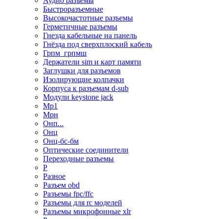
Аудио разъемы
Быстроразъемные
Высокочастотные разъемы
Герметичные разъемы
Гнезда кабельные на панель
Гнёзда под сверхплоский кабель
Грпм_грпмш
Держатели sim и карт памяти
Заглушки для разъемов
Изолирующие колпачки
Корпуса к разъемам d-sub
Модули keystone jack
Мр1
Мрн
Онп...
Онц
Онц-бс-бм
Оптические соединители
Переходные разъемы
Р
Разное
Разъем obd
Разъемы fpc/ffc
Разъемы для rc моделей
Разъемы микрофонные xlr