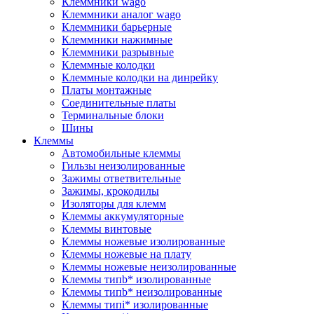
Клеммники wago
Клеммники аналог wago
Клеммники барьерные
Клеммники нажимные
Клеммники разрывные
Клеммные колодки
Клеммные колодки на динрейку
Платы монтажные
Соединительные платы
Терминальные блоки
Шины
Клеммы
Автомобильные клеммы
Гильзы неизолированные
Зажимы ответвительные
Зажимы, крокодилы
Изоляторы для клемм
Клеммы аккумуляторные
Клеммы винтовые
Клеммы ножевые изолированные
Клеммы ножевые на плату
Клеммы ножевые неизолированные
Клеммы типb* изолированные
Клеммы типb* неизолированные
Клеммы типi* изолированные