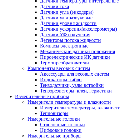
Датчики температуры интегральные
Датчики тока
Датчики угла (энкодеры)
Датчики ультразвуковые
Датчики уровня жидкости
Датчики ускорения(акселерометры)
Датчики УФ излучения
Детекторы потока жидкости
Компасы электронные
Механические датчики положения
Пироэлектрические ИК датчики
Термопреобразователи
Компоненты весовых систем
Аксессуары для весовых систем
Индикаторы, табло
Тензодатчики, узлы встройки
Тензорезисторы, клеи, герметики
Измерительные приборы
Измерители температуры и влажности
Измерители температуры, влажности
Тепловизоры
Измерительные головки
Стрелочные головки
Цифровые головки
Измерительные приборы