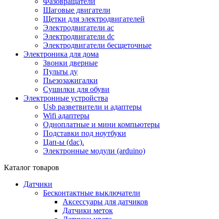
Фазовращатели
Шаговые двигатели
Щетки для электродвигателей
Электродвигатели ac
Электродвигатели dc
Электродвигатели бесщеточные
Электроника для дома
Звонки дверные
Пульты ду
Пьезозажигалки
Сушилки для обуви
Электронные устройства
Usb разветвители и адаптеры
Wifi адаптеры
Одноплатные и мини компьютеры
Подставки под ноутбуки
Цап-ы (dac).
Электронные модули (arduino)
Каталог товаров
Датчики
Бесконтактные выключатели
Аксессуары для датчиков
Датчики меток