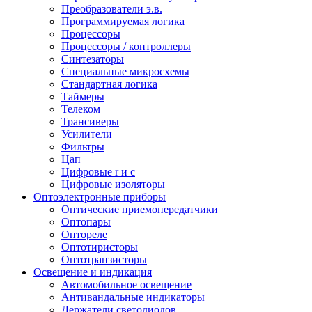
Преобразователи э.в.
Программируемая логика
Процессоры
Процессоры / контроллеры
Синтезаторы
Специальные микросхемы
Стандартная логика
Таймеры
Телеком
Трансиверы
Усилители
Фильтры
Цап
Цифровые r и c
Цифровые изоляторы
Оптоэлектронные приборы
Оптические приемопередатчики
Оптопары
Оптореле
Оптотиристоры
Оптотранзисторы
Освещение и индикация
Автомобильное освещение
Антивандальные индикаторы
Держатели светодиодов