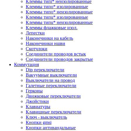
Клеммы типi* неизолированные
Клеммы типo* изолированные
Клеммы типo* неизолированные
Клеммы типu* изолированные
Клеммы типu* неизолированные
Клеммы флажковые изол.
Лепестки
Наконечники на кабель
Наконечники ншви
Скотчлоки
Соединители проводов встык
Соединители проводов закрытые
Коммутация
Dip переключатели
Вакуумные выключатели
Выключатели на провод
Галетные переключатели
Герконы
Движковые переключатели
Джойстики
Клавиатуры
Клавишные переключатели
Ключ - выключатель
Кнопки gmsi
Кнопки антивандальные