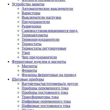
Устройства защиты
Автоматические выключатели
Варисторы
Выключатели нагрузки
Предохранители
Разрядники
Самовосстанавливающиеся пред.
Термоавтоматы
Термопредохранители
Термостаты
Термостаты регулируемые
Узип
Чип предохранители
Ферритовые изделия и магниты
Магниты
Ферриты
Фильтры ферритовые на провод
Щитовые приборы
Ваттметры/частотомеры/и другое
Приборы переменного тока
Приборы постоянного тока
Трансформаторы тока
Цифровые переменного тока
Цифровые постоянного тока