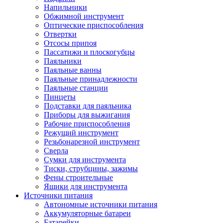
Напильники
Обжимной инструмент
Оптические приспособления
Отвертки
Отсосы припоя
Пассатижи и плоскогубцы
Паяльники
Паяльные ванны
Паяльные принадлежности
Паяльные станции
Пинцеты
Подставки для паяльника
Приборы для выжигания
Рабочие приспособления
Режущий инструмент
Резьбонарезной инструмент
Сверла
Сумки для инструмента
Тиски, струбцины, зажимы
Фены строительные
Ящики для инструмента
Источники питания
Автономные источники питания
Аккумуляторные батареи
Батарейки