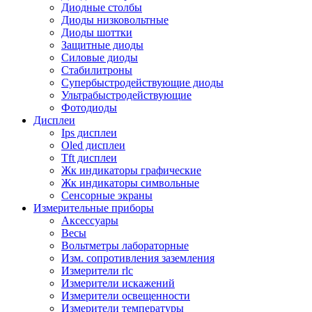
Диодные столбы
Диоды низковольтные
Диоды шоттки
Защитные диоды
Силовые диоды
Стабилитроны
Супербыстродействующие диоды
Ультрабыстродействующие
Фотодиоды
Дисплеи
Ips дисплеи
Oled дисплеи
Tft дисплеи
Жк индикаторы графические
Жк индикаторы символьные
Сенсорные экраны
Измерительные приборы
Аксессуары
Весы
Вольтметры лабораторные
Изм. сопротивления заземления
Измерители rlc
Измерители искажений
Измерители освещенности
Измерители температуры