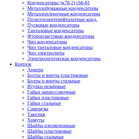
Конденсаторы: (к78-2) cbb-81
Металлобумажные конденсаторы
Металлопленочные конденсаторы
Полиэтилентерефталатные конд.
Пусковые конденсаторы
Танталовые конденсаторы
Фторопластовые конденсаторы
Чип конденсаторы
Чип танталовые конденсаторы
Чип электролиты
Электролитические конденсаторы
Крепеж
Анкера
Болты и винты пластиковые
Болты и винты стальные
Втулки резьбовые
Гайки запрессовочные
Гайки пластиковые
Гайки стальные
Саморезы
Такелаж
Хомуты
Шайбы изоляционные
Шайбы пластиковые
Шайбы стальные