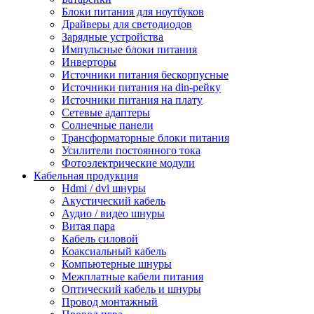
Блоки питания для ноутбуков
Драйверы для светодиодов
Зарядные устройства
Импульсные блоки питания
Инверторы
Источники питания бескорпусные
Источники питания на din-рейку
Источники питания на плату
Сетевые адаптеры
Солнечные панели
Трансформаторные блоки питания
Усилители постоянного тока
Фотоэлектрические модули
Кабельная продукция
Hdmi / dvi шнуры
Акустический кабель
Аудио / видео шнуры
Витая пара
Кабель силовой
Коаксиальный кабель
Компьютерные шнуры
Межплатные кабели питания
Оптический кабель и шнуры
Провод монтажный