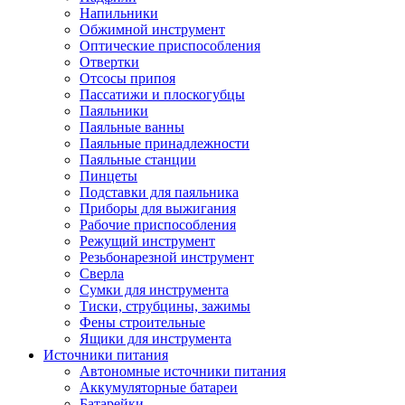
Напильники
Обжимной инструмент
Оптические приспособления
Отвертки
Отсосы припоя
Пассатижи и плоскогубцы
Паяльники
Паяльные ванны
Паяльные принадлежности
Паяльные станции
Пинцеты
Подставки для паяльника
Приборы для выжигания
Рабочие приспособления
Режущий инструмент
Резьбонарезной инструмент
Сверла
Сумки для инструмента
Тиски, струбцины, зажимы
Фены строительные
Ящики для инструмента
Источники питания
Автономные источники питания
Аккумуляторные батареи
Батарейки