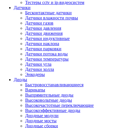
Тестеры cctv и ip-видеосистем
Датчики
Бесконтактные датчики
Датчики влажности почвы
Датчики газов
Датчики давления
Датчики движения
Датчики индуктивные
Датчики наклона
Датчики парковки
Датчики потока воды
Датчики температуры
Датчики угла
Датчики холла
Энкодеры
Диоды
Быстровосстанавливающиеся
Варикапы
Выпрямительные диоды
Высоковольтные диоды
Высокочастотные переключающие
Высокоэффективные диоды
Диодные модули
Диодные мосты
Диодные сборки