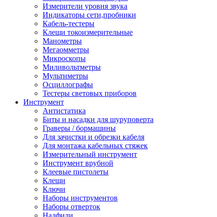
Измерители уровня звука
Индикаторы сети,пробники
Кабель-тестеры
Клещи токоизмерительные
Манометры
Мегаомметры
Микроскопы
Миливольтметры
Мультиметры
Осциллографы
Тестеры световых приборов
Инструмент
Антистатика
Биты и насадки для шуруповерта
Граверы / бормашины
Для зачистки и обрезки кабеля
Для монтажа кабельных стяжек
Измерительный инструмент
Инструмент врубной
Клеевые пистолеты
Клещи
Ключи
Наборы инструментов
Наборы отверток
Надфили