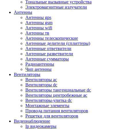
Тональные вызывные устройства
Электромагнитные излучатели
Антенны
Антенны gps
Антенны gsm
Антенны wifi
Антенны тв
Антенны телескопические
Антенные делители (сплиттеры)
Антенные ответвители
Антенные разветвители
Антенные сумматоры
Радиоантенны
Чип антенны
Вентиляторы
Вентиляторы ac
Вентиляторы dc
Вентиляторы тангенциальные dc
Вентиляторы центробежные ac
Вентиляторы-улитка dc
Монтажные элементы
Провода питания вентиляторов
Решетки для вентиляторов
Видеонаблюдение
Ip видеокамеры