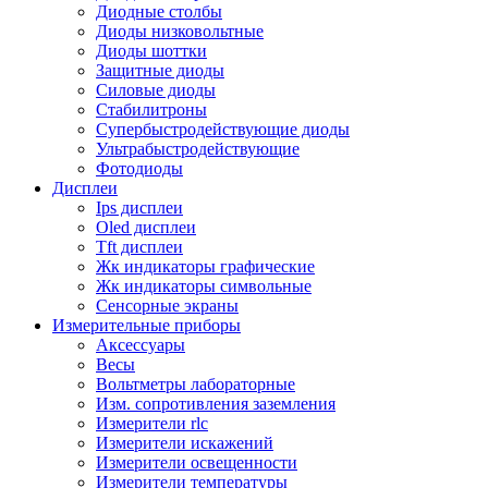
Диодные столбы
Диоды низковольтные
Диоды шоттки
Защитные диоды
Силовые диоды
Стабилитроны
Супербыстродействующие диоды
Ультрабыстродействующие
Фотодиоды
Дисплеи
Ips дисплеи
Oled дисплеи
Tft дисплеи
Жк индикаторы графические
Жк индикаторы символьные
Сенсорные экраны
Измерительные приборы
Аксессуары
Весы
Вольтметры лабораторные
Изм. сопротивления заземления
Измерители rlc
Измерители искажений
Измерители освещенности
Измерители температуры