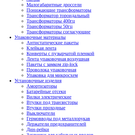
Малогабаритные дроссели
Понижающие трансформаторы
Трансформатор тороидальный
Трансформаторы 400гц
Трансформаторы 50гц
Трансформаторы согласующие
Упаковочные материалы
Антистатические пакеты
Клейкая лента
Конверты с пузырчатой пленкой
Лента упаковочная воздушная
Пакеты с замком zip-lock
Проволока упаковочная
Упаковка для микросхем
Установочные изделия
Амортизаторы
Батарейные отсеки
Вилки электрические
Втулки под транзисторы
Втулки проходные
Выключатели
Гермовводы под металлорукав
Держатели предохранителей
Дин-рейки
Заглушки для кабельных вводов