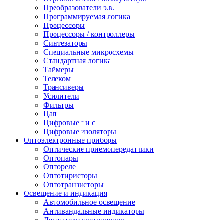
Преобразователи э.в.
Программируемая логика
Процессоры
Процессоры / контроллеры
Синтезаторы
Специальные микросхемы
Стандартная логика
Таймеры
Телеком
Трансиверы
Усилители
Фильтры
Цап
Цифровые r и c
Цифровые изоляторы
Оптоэлектронные приборы
Оптические приемопередатчики
Оптопары
Оптореле
Оптотиристоры
Оптотранзисторы
Освещение и индикация
Автомобильное освещение
Антивандальные индикаторы
Держатели светодиодов