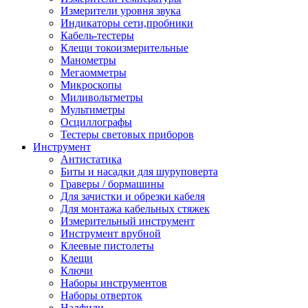
Измерители уровня звука
Индикаторы сети,пробники
Кабель-тестеры
Клещи токоизмерительные
Манометры
Мегаомметры
Микроскопы
Миливольтметры
Мультиметры
Осциллографы
Тестеры световых приборов
Инструмент
Антистатика
Биты и насадки для шуруповерта
Граверы / бормашины
Для зачистки и обрезки кабеля
Для монтажа кабельных стяжек
Измерительный инструмент
Инструмент врубной
Клеевые пистолеты
Клещи
Ключи
Наборы инструментов
Наборы отверток
Надфили