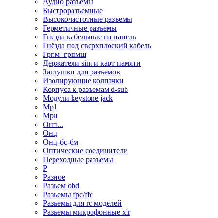
Аудио разъемы
Быстроразъемные
Высокочастотные разъемы
Герметичные разъемы
Гнезда кабельные на панель
Гнёзда под сверхплоский кабель
Грпм_грпмш
Держатели sim и карт памяти
Заглушки для разъемов
Изолирующие колпачки
Корпуса к разъемам d-sub
Модули keystone jack
Мр1
Мрн
Онп...
Онц
Онц-бс-бм
Оптические соединители
Переходные разъемы
Р
Разное
Разъем obd
Разъемы fpc/ffc
Разъемы для rc моделей
Разъемы микрофонные xlr