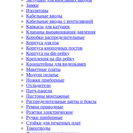
Замки
Изоляторы
Кабельные вводы
Кабельные вводы с вентиляцией
Каркасы для катушек
Клапаны выравнивания давления
Коробки распределительные
Корпуса для рэа
Корпуса кнопочных постов
Корпуса на din-рейку
Крепления на din рейку
Кронштейны для видеокамер
Макетные платы
Модули пельтье
Ножки приборные
Охладители
Патч-панели
Пистоны монтажные
Распределительные щиты и боксы
Ремни приводные
Розетки электрические
Ручки приборные
Стойки для печатных плат
Токоотводы