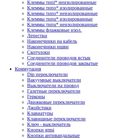
Клеммы типi* неизолированные
Клеммы типo* изолированные
Клеммы типo* неизолированные
Клеммы типu* изолированные
Клеммы типu* неизолированные
Клеммы флажковые изол.
Лепестки
Наконечники на кабель
Наконечники ншви
Скотчлоки
Соединители проводов встык
Соединители проводов закрытые
Коммутация
Dip переключатели
Вакуумные выключатели
Выключатели на провод
Галетные переключатели
Герконы
Движковые переключатели
Джойстики
Клавиатуры
Клавишные переключатели
Ключ - выключатель
Кнопки gmsi
Кнопки антивандальные