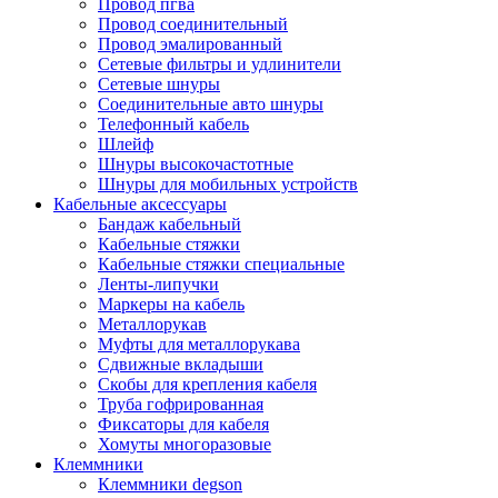
Провод пгва
Провод соединительный
Провод эмалированный
Сетевые фильтры и удлинители
Сетевые шнуры
Соединительные авто шнуры
Телефонный кабель
Шлейф
Шнуры высокочастотные
Шнуры для мобильных устройств
Кабельные аксессуары
Бандаж кабельный
Кабельные стяжки
Кабельные стяжки специальные
Ленты-липучки
Маркеры на кабель
Металлорукав
Муфты для металлорукава
Сдвижные вкладыши
Скобы для крепления кабеля
Труба гофрированная
Фиксаторы для кабеля
Хомуты многоразовые
Клеммники
Клеммники degson