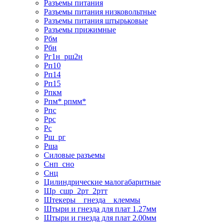
Разъемы питания
Разъемы питания низковольтные
Разъемы питания штырьковые
Разъемы прижимные
Рбм
Рбн
Рг1н_рш2н
Рп10
Рп14
Рп15
Рпкм
Рпм* рпмм*
Рпс
Ррс
Рс
Рш_рг
Рша
Силовые разъемы
Снп_сно
Снц
Цилиндрические малогабаритные
Шр_сшр_2рт_2ртт
Штекеры _ гнезда _ клеммы
Штыри и гнезда для плат 1.27мм
Штыри и гнезда для плат 2.00мм