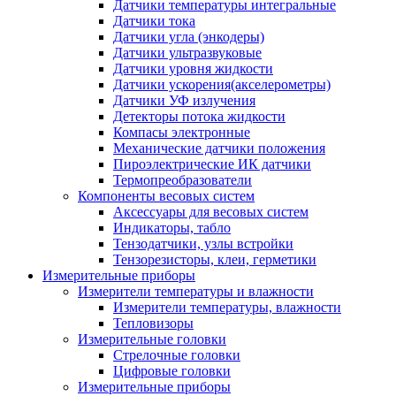
Датчики температуры интегральные
Датчики тока
Датчики угла (энкодеры)
Датчики ультразвуковые
Датчики уровня жидкости
Датчики ускорения(акселерометры)
Датчики УФ излучения
Детекторы потока жидкости
Компасы электронные
Механические датчики положения
Пироэлектрические ИК датчики
Термопреобразователи
Компоненты весовых систем
Аксессуары для весовых систем
Индикаторы, табло
Тензодатчики, узлы встройки
Тензорезисторы, клеи, герметики
Измерительные приборы
Измерители температуры и влажности
Измерители температуры, влажности
Тепловизоры
Измерительные головки
Стрелочные головки
Цифровые головки
Измерительные приборы