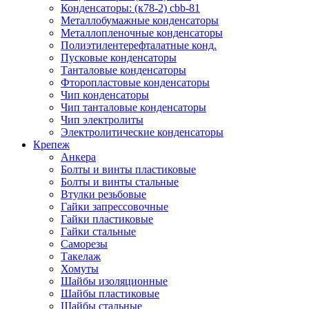
Конденсаторы: (к78-2) cbb-81
Металлобумажные конденсаторы
Металлопленочные конденсаторы
Полиэтилентерефталатные конд.
Пусковые конденсаторы
Танталовые конденсаторы
Фторопластовые конденсаторы
Чип конденсаторы
Чип танталовые конденсаторы
Чип электролиты
Электролитические конденсаторы
Крепеж
Анкера
Болты и винты пластиковые
Болты и винты стальные
Втулки резьбовые
Гайки запрессовочные
Гайки пластиковые
Гайки стальные
Саморезы
Такелаж
Хомуты
Шайбы изоляционные
Шайбы пластиковые
Шайбы стальные