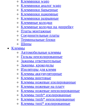
Клеммники wago
Клеммники аналог wago
Клеммники барьерные
Клеммники нажимные
Клеммники разрывные
Клеммные колодки
Клеммные колодки на динрейку
Платы монтажные
Соединительные платы
Терминальные блоки
Шины
Клеммы
Автомобильные клеммы
Гильзы неизолированные
Зажимы ответвительные
Зажимы, крокодилы
Изоляторы для клемм
Клеммы аккумуляторные
Клеммы винтовые
Клеммы ножевые изолированные
Клеммы ножевые на плату
Клеммы ножевые неизолированные
Клеммы типb* изолированные
Клеммы типb* неизолированные
Клеммы типi* изолированные