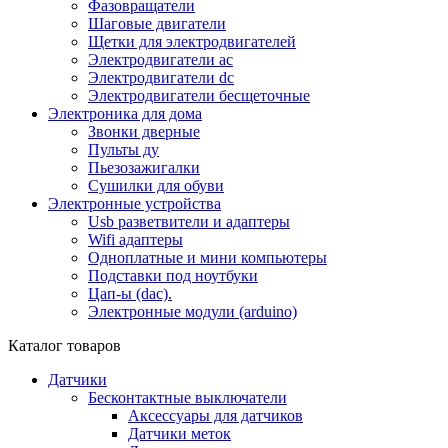
Фазовращатели
Шаговые двигатели
Щетки для электродвигателей
Электродвигатели ac
Электродвигатели dc
Электродвигатели бесщеточные
Электроника для дома
Звонки дверные
Пульты ду
Пьезозажигалки
Сушилки для обуви
Электронные устройства
Usb разветвители и адаптеры
Wifi адаптеры
Одноплатные и мини компьютеры
Подставки под ноутбуки
Цап-ы (dac).
Электронные модули (arduino)
Каталог товаров
Датчики
Бесконтактные выключатели
Аксессуары для датчиков
Датчики меток