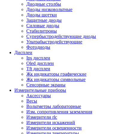
Диодные столбы
Диоды низковольтные
Диоды шоттки
Защитные диоды
Силовые диоды
Стабилитроны
Супербыстродействующие диоды
Ультрабыстродействующие
Фотодиоды
Дисплеи
Ips дисплеи
Oled дисплеи
Tft дисплеи
Жк индикаторы графические
Жк индикаторы символьные
Сенсорные экраны
Измерительные приборы
Аксессуары
Весы
Вольтметры лабораторные
Изм. сопротивления заземления
Измерители rlc
Измерители искажений
Измерители освещенности
Измерители температуры