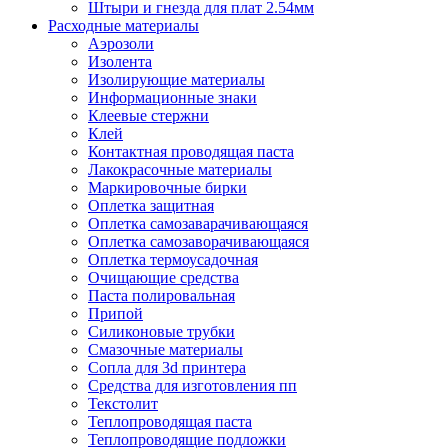
Штыри и гнезда для плат 2.54мм
Расходные материалы
Аэрозоли
Изолента
Изолирующие материалы
Информационные знаки
Клеевые стержни
Клей
Контактная проводящая паста
Лакокрасочные материалы
Маркировочные бирки
Оплетка защитная
Оплетка самозаварачивающаяся
Оплетка самозаворачивающаяся
Оплетка термоусадочная
Очищающие средства
Паста полировальная
Припой
Силиконовые трубки
Смазочные материалы
Сопла для 3d принтера
Средства для изготовления пп
Текстолит
Теплопроводящая паста
Теплопроводящие подложки