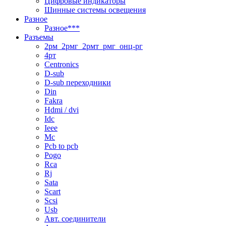
Цифровые индикаторы
Шинные системы освещения
Разное
Разное***
Разъемы
2рм_2рмг_2рмт_рмг_онц-рг
4рт
Centronics
D-sub
D-sub переходники
Din
Fakra
Hdmi / dvi
Idc
Ieee
Mc
Pcb to pcb
Pogo
Rca
Rj
Sata
Scart
Scsi
Usb
Авт. соединители