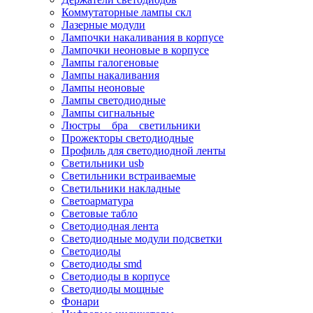
Коммутаторные лампы скл
Лазерные модули
Лампочки накаливания в корпусе
Лампочки неоновые в корпусе
Лампы галогеновые
Лампы накаливания
Лампы неоновые
Лампы светодиодные
Лампы сигнальные
Люстры _ бра _ светильники
Прожекторы светодиодные
Профиль для светодиодной ленты
Светильники usb
Светильники встраиваемые
Светильники накладные
Светоарматура
Световые табло
Светодиодная лента
Светодиодные модули подсветки
Светодиоды
Светодиоды smd
Светодиоды в корпусе
Светодиоды мощные
Фонари