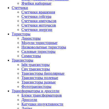
Ячейки наборные
Счетчики
Счетчики вращения
Счетчики гейгера
Счетчики импульсов
Счетчики моточасов
Счетчики энергии
Тиристоры
Динисторы
Модули тиристорные
Низковольтные тиристоры
Силовые тиристоры
Симисторы
Транзисторы
Igbt транзисторы
Свч транзисторы
Транзисторы биполярные
Транзисторы полевые
Транзисторы разные
Фототранзисторы
Трансформаторы и дроссели
Блоки трансформаторов
Дроссели
Катушки индуктивности
Латры