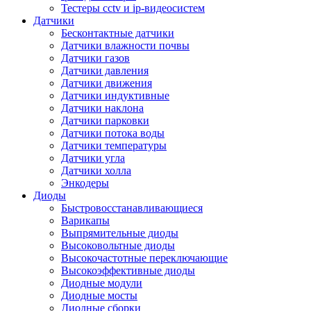
Тестеры cctv и ip-видеосистем
Датчики
Бесконтактные датчики
Датчики влажности почвы
Датчики газов
Датчики давления
Датчики движения
Датчики индуктивные
Датчики наклона
Датчики парковки
Датчики потока воды
Датчики температуры
Датчики угла
Датчики холла
Энкодеры
Диоды
Быстровосстанавливающиеся
Варикапы
Выпрямительные диоды
Высоковольтные диоды
Высокочастотные переключающие
Высокоэффективные диоды
Диодные модули
Диодные мосты
Диодные сборки