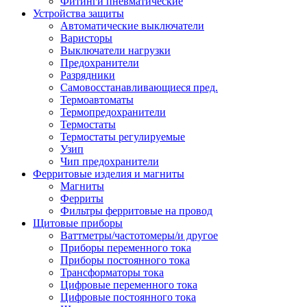
Фитинги пневматические
Устройства защиты
Автоматические выключатели
Варисторы
Выключатели нагрузки
Предохранители
Разрядники
Самовосстанавливающиеся пред.
Термоавтоматы
Термопредохранители
Термостаты
Термостаты регулируемые
Узип
Чип предохранители
Ферритовые изделия и магниты
Магниты
Ферриты
Фильтры ферритовые на провод
Щитовые приборы
Ваттметры/частотомеры/и другое
Приборы переменного тока
Приборы постоянного тока
Трансформаторы тока
Цифровые переменного тока
Цифровые постоянного тока