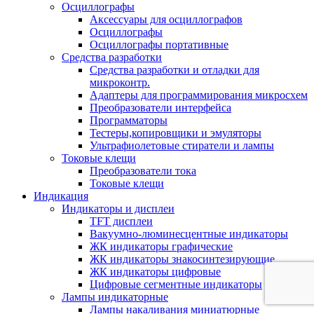
Осциллографы
Аксессуары для осциллографов
Осциллографы
Осциллографы портативные
Средства разработки
Cредства разработки и отладки для
микроконтр.
Адаптеры для программирования микросхем
Преобразователи интерфейса
Программаторы
Тестеры,копировщики и эмуляторы
Ультрафиолетовые стиратели и лампы
Токовые клещи
Преобразователи тока
Токовые клещи
Индикация
Индикаторы и дисплеи
TFT дисплеи
Вакуумно-люминесцентные индикаторы
ЖК индикаторы графические
ЖК индикаторы знакосинтезирующие
ЖК индикаторы цифровые
Цифровые сегментные индикаторы
Лампы индикаторные
Лампы накаливания миниатюрные