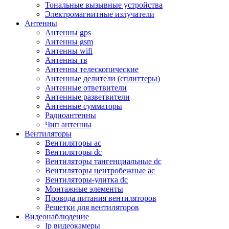
Тональные вызывные устройства
Электромагнитные излучатели
Антенны
Антенны gps
Антенны gsm
Антенны wifi
Антенны тв
Антенны телескопические
Антенные делители (сплиттеры)
Антенные ответвители
Антенные разветвители
Антенные сумматоры
Радиоантенны
Чип антенны
Вентиляторы
Вентиляторы ac
Вентиляторы dc
Вентиляторы тангенциальные dc
Вентиляторы центробежные ac
Вентиляторы-улитка dc
Монтажные элементы
Провода питания вентиляторов
Решетки для вентиляторов
Видеонаблюдение
Ip видеокамеры