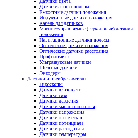
Датчики цвета
Датчики-транспондеры
Емкостные датчики положения
Индуктивные датчики положения
Кабель для датчиков
Магнитоуправляемые (герконовые) датчики
положения
Навигационные датчики полосы
Оптические датчики положения
Оптические датчики расстояния
Профилометр
Ультразвуковые датчики
Щелевые датчики
Энкодеры
Датчики и преобразователи
Гироскопы
Датчики влажности
Датчики газа
Датчики давления
Датчики магнитного поля
Датчики напряжения
Датчики оптические
Датчики потенциала
Датчики расхода газа
Датчики температуры