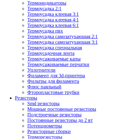
Термоиндикаторы
Термоусадка 2:1
Термоусадка клеевая 3:1
Термоусадка клеевая 4:1
Термоусадка клеевая 6:1
Термоусадка пвх
Термоусадка самозатухающая 2:1
Термоусадка самозатухающая 3:1
Термоусадка специальная
Термоусадочная лента
Термоусаживаемые капы
Термоусаживаемые перчатки
Уплотнители
Филамент для 3d-принтера
Фильтры для филамента
Флюс паяльный
Фторопластовые трубки
Резисторы
Smd резисторы
Мощные постоянные резисторы
Подстроечные резисторы
Постоянные резисторы до 2 вт
Потенциометры
Резисторные сборки
Терморезисторы