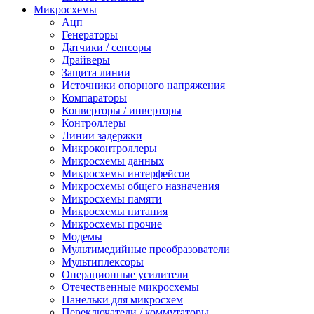
Микросхемы
Ацп
Генераторы
Датчики / сенсоры
Драйверы
Защита линии
Источники опорного напряжения
Компараторы
Конверторы / инверторы
Контроллеры
Линии задержки
Микроконтроллеры
Микросхемы данных
Микросхемы интерфейсов
Микросхемы общего назначения
Микросхемы памяти
Микросхемы питания
Микросхемы прочие
Модемы
Мультимедийные преобразователи
Мультиплексоры
Операционные усилители
Отечественные микросхемы
Панельки для микросхем
Переключатели / коммутаторы