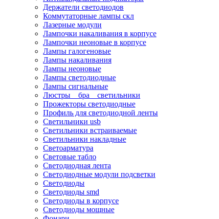
Держатели светодиодов
Коммутаторные лампы скл
Лазерные модули
Лампочки накаливания в корпусе
Лампочки неоновые в корпусе
Лампы галогеновые
Лампы накаливания
Лампы неоновые
Лампы светодиодные
Лампы сигнальные
Люстры _ бра _ светильники
Прожекторы светодиодные
Профиль для светодиодной ленты
Светильники usb
Светильники встраиваемые
Светильники накладные
Светоарматура
Световые табло
Светодиодная лента
Светодиодные модули подсветки
Светодиоды
Светодиоды smd
Светодиоды в корпусе
Светодиоды мощные
Фонари