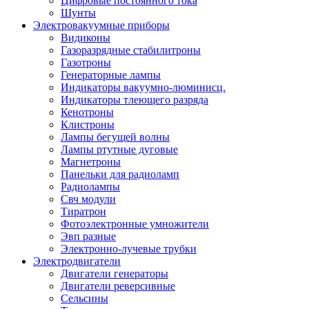
Цифровые постоянного тока
Шунты
Электровакуумные приборы
Видиконы
Газоразрядные стабилитроны
Газотроны
Генераторные лампы
Индикаторы вакуумно-люминисц.
Индикаторы тлеющего разряда
Кенотроны
Клистроны
Лампы бегущей волны
Лампы ртутные дуговые
Магнетроны
Панельки для радиоламп
Радиолампы
Свч модули
Тиратрон
Фотоэлектронные умножители
Эвп разные
Электронно-лучевые трубки
Электродвигатели
Двигатели генераторы
Двигатели реверсивные
Сельсины