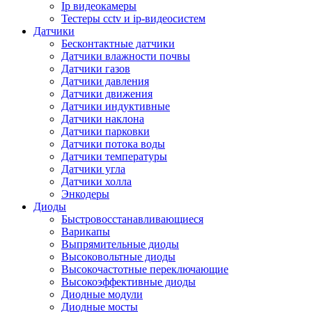
Ip видеокамеры
Тестеры cctv и ip-видеосистем
Датчики
Бесконтактные датчики
Датчики влажности почвы
Датчики газов
Датчики давления
Датчики движения
Датчики индуктивные
Датчики наклона
Датчики парковки
Датчики потока воды
Датчики температуры
Датчики угла
Датчики холла
Энкодеры
Диоды
Быстровосстанавливающиеся
Варикапы
Выпрямительные диоды
Высоковольтные диоды
Высокочастотные переключающие
Высокоэффективные диоды
Диодные модули
Диодные мосты