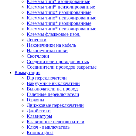
Клеммы типi* изолированные
Клеммы типi* неизолированные
Клеммы типo* изолированные
Клеммы типo* неизолированные
Клеммы типu* изолированные
Клеммы типu* неизолированные
Клеммы флажковые изол.
Лепестки
Наконечники на кабель
Наконечники ншви
Скотчлоки
Соединители проводов встык
Соединители проводов закрытые
Коммутация
Dip переключатели
Вакуумные выключатели
Выключатели на провод
Галетные переключатели
Герконы
Движковые переключатели
Джойстики
Клавиатуры
Клавишные переключатели
Ключ - выключатель
Кнопки gmsi