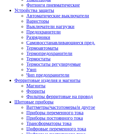
Фитинги пневматические
Устройства защиты
Автоматические выключатели
Варисторы
Выключатели нагрузки
Предохранители
Разрядники
Самовосстанавливающиеся пред.
Термоавтоматы
Термопредохранители
Термостаты
Термостаты регулируемые
Узип
Чип предохранители
Ферритовые изделия и магниты
Магниты
Ферриты
Фильтры ферритовые на провод
Щитовые приборы
Ваттметры/частотомеры/и другое
Приборы переменного тока
Приборы постоянного тока
Трансформаторы тока
Цифровые переменного тока