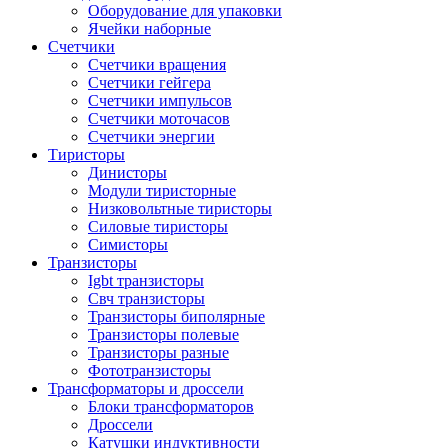
Оборудование для упаковки
Ячейки наборные
Счетчики
Счетчики вращения
Счетчики гейгера
Счетчики импульсов
Счетчики моточасов
Счетчики энергии
Тиристоры
Динисторы
Модули тиристорные
Низковольтные тиристоры
Силовые тиристоры
Симисторы
Транзисторы
Igbt транзисторы
Свч транзисторы
Транзисторы биполярные
Транзисторы полевые
Транзисторы разные
Фототранзисторы
Трансформаторы и дроссели
Блоки трансформаторов
Дроссели
Катушки индуктивности