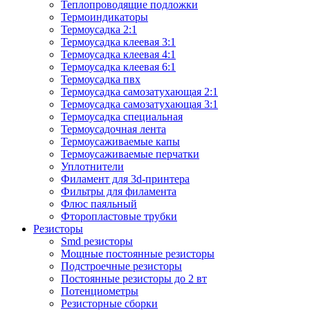
Теплопроводящие подложки
Термоиндикаторы
Термоусадка 2:1
Термоусадка клеевая 3:1
Термоусадка клеевая 4:1
Термоусадка клеевая 6:1
Термоусадка пвх
Термоусадка самозатухающая 2:1
Термоусадка самозатухающая 3:1
Термоусадка специальная
Термоусадочная лента
Термоусаживаемые капы
Термоусаживаемые перчатки
Уплотнители
Филамент для 3d-принтера
Фильтры для филамента
Флюс паяльный
Фторопластовые трубки
Резисторы
Smd резисторы
Мощные постоянные резисторы
Подстроечные резисторы
Постоянные резисторы до 2 вт
Потенциометры
Резисторные сборки