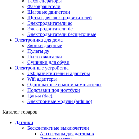
Тахогенераторы
Фазовращатели
Шаговые двигатели
Щетки для электродвигателей
Электродвигатели ac
Электродвигатели dc
Электродвигатели бесщеточные
Электроника для дома
Звонки дверные
Пульты ду
Пьезозажигалки
Сушилки для обуви
Электронные устройства
Usb разветвители и адаптеры
Wifi адаптеры
Одноплатные и мини компьютеры
Подставки под ноутбуки
Цап-ы (dac).
Электронные модули (arduino)
Каталог товаров
Датчики
Бесконтактные выключатели
Аксессуары для датчиков