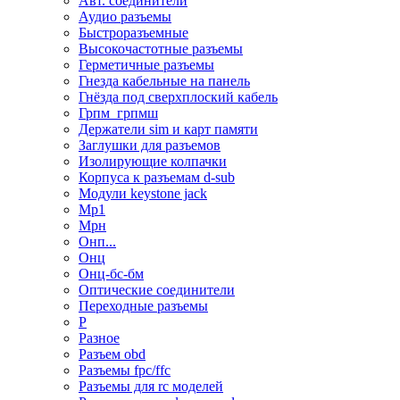
Авт. соединители
Аудио разъемы
Быстроразъемные
Высокочастотные разъемы
Герметичные разъемы
Гнезда кабельные на панель
Гнёзда под сверхплоский кабель
Грпм_грпмш
Держатели sim и карт памяти
Заглушки для разъемов
Изолирующие колпачки
Корпуса к разъемам d-sub
Модули keystone jack
Мр1
Мрн
Онп...
Онц
Онц-бс-бм
Оптические соединители
Переходные разъемы
Р
Разное
Разъем obd
Разъемы fpc/ffc
Разъемы для rc моделей