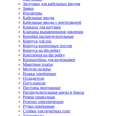
Заглушки для кабельных вводов
Замки
Изоляторы
Кабельные вводы
Кабельные вводы с вентиляцией
Каркасы для катушек
Клапаны выравнивания давления
Коробки распределительные
Корпуса для рэа
Корпуса кнопочных постов
Корпуса на din-рейку
Крепления на din рейку
Кронштейны для видеокамер
Макетные платы
Модули пельтье
Ножки приборные
Охладители
Патч-панели
Пистоны монтажные
Распределительные щиты и боксы
Ремни приводные
Розетки электрические
Ручки приборные
Стойки для печатных плат
Токоотводы