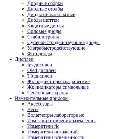
Диодные сборки
Диодные столбы
Диоды низковольтные
Диоды шоттки
Защитные диоды
Силовые диоды
Стабилитроны
Супербыстродействующие диоды
Ультрабыстродействующие
Фотодиоды
Дисплеи
Ips дисплеи
Oled дисплеи
Tft дисплеи
Жк индикаторы графические
Жк индикаторы символьные
Сенсорные экраны
Измерительные приборы
Аксессуары
Весы
Вольтметры лабораторные
Изм. сопротивления заземления
Измерители rlc
Измерители искажений
Измерители освещенности