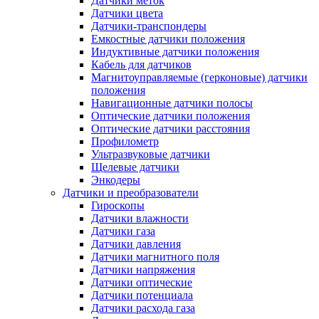
Датчики меток
Датчики цвета
Датчики-транспондеры
Емкостные датчики положения
Индуктивные датчики положения
Кабель для датчиков
Магнитоуправляемые (герконовые) датчики
положения
Навигационные датчики полосы
Оптические датчики положения
Оптические датчики расстояния
Профилометр
Ультразвуковые датчики
Щелевые датчики
Энкодеры
Датчики и преобразователи
Гироскопы
Датчики влажности
Датчики газа
Датчики давления
Датчики магнитного поля
Датчики напряжения
Датчики оптические
Датчики потенциала
Датчики расхода газа