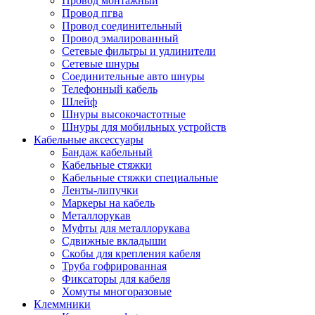
Провод монтажный
Провод пгва
Провод соединительный
Провод эмалированный
Сетевые фильтры и удлинители
Сетевые шнуры
Соединительные авто шнуры
Телефонный кабель
Шлейф
Шнуры высокочастотные
Шнуры для мобильных устройств
Кабельные аксессуары
Бандаж кабельный
Кабельные стяжки
Кабельные стяжки специальные
Ленты-липучки
Маркеры на кабель
Металлорукав
Муфты для металлорукава
Сдвижные вкладыши
Скобы для крепления кабеля
Труба гофрированная
Фиксаторы для кабеля
Хомуты многоразовые
Клеммники