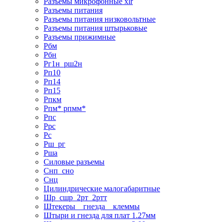
Разъемы микрофонные xlr
Разъемы питания
Разъемы питания низковольтные
Разъемы питания штырьковые
Разъемы прижимные
Рбм
Рбн
Рг1н_рш2н
Рп10
Рп14
Рп15
Рпкм
Рпм* рпмм*
Рпс
Ррс
Рс
Рш_рг
Рша
Силовые разъемы
Снп_сно
Снц
Цилиндрические малогабаритные
Шр_сшр_2рт_2ртт
Штекеры _ гнезда _ клеммы
Штыри и гнезда для плат 1.27мм