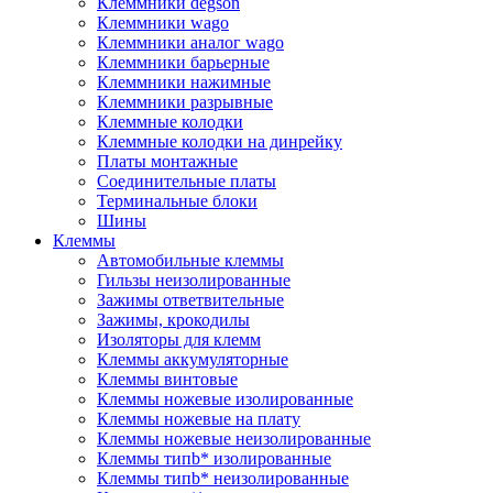
Клеммники degson
Клеммники wago
Клеммники аналог wago
Клеммники барьерные
Клеммники нажимные
Клеммники разрывные
Клеммные колодки
Клеммные колодки на динрейку
Платы монтажные
Соединительные платы
Терминальные блоки
Шины
Клеммы
Автомобильные клеммы
Гильзы неизолированные
Зажимы ответвительные
Зажимы, крокодилы
Изоляторы для клемм
Клеммы аккумуляторные
Клеммы винтовые
Клеммы ножевые изолированные
Клеммы ножевые на плату
Клеммы ножевые неизолированные
Клеммы типb* изолированные
Клеммы типb* неизолированные