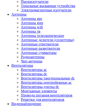
Пьезоизлучатели
Тональные вызывные устройства
Электромагнитные излучатели
Антенны
Антенны gps
Антенны gsm
Антенны wifi
Антенны тв
Антенны телескопические
Антенные делители (сплиттеры)
Антенные ответвители
Антенные разветвители
Антенные сумматоры
Радиоантенны
Чип антенны
Вентиляторы
Вентиляторы ac
Вентиляторы dc
Вентиляторы тангенциальные dc
Вентиляторы центробежные ac
Вентиляторы-улитка dc
Монтажные элементы
Провода питания вентиляторов
Решетки для вентиляторов
Видеонаблюдение