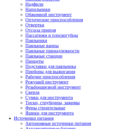
Надфили
Напильники
Обжимной инструмент
Оптические приспособления
Отвертки
Отсосы припоя
Пассатижи и плоскогубцы
Паяльники
Паяльные ванны
Паяльные принадлежности
Паяльные станции
Пинцеты
Подставки для паяльника
Приборы для выжигания
Рабочие приспособления
Режущий инструмент
Резьбонарезной инструмент
Сверла
Сумки для инструмента
Тиски, струбцины, зажимы
Фены строительные
Ящики для инструмента
Источники питания
Автономные источники питания
Аккумуляторные батареи