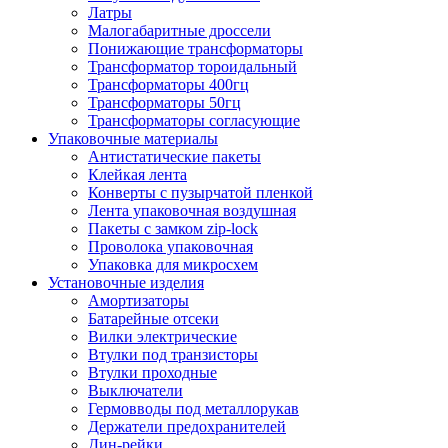
Латры
Малогабаритные дроссели
Понижающие трансформаторы
Трансформатор тороидальный
Трансформаторы 400гц
Трансформаторы 50гц
Трансформаторы согласующие
Упаковочные материалы
Антистатические пакеты
Клейкая лента
Конверты с пузырчатой пленкой
Лента упаковочная воздушная
Пакеты с замком zip-lock
Проволока упаковочная
Упаковка для микросхем
Установочные изделия
Амортизаторы
Батарейные отсеки
Вилки электрические
Втулки под транзисторы
Втулки проходные
Выключатели
Гермовводы под металлорукав
Держатели предохранителей
Дин-рейки