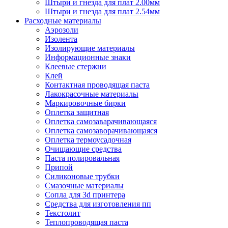
Штыри и гнезда для плат 2.00мм
Штыри и гнезда для плат 2.54мм
Расходные материалы
Аэрозоли
Изолента
Изолирующие материалы
Информационные знаки
Клеевые стержни
Клей
Контактная проводящая паста
Лакокрасочные материалы
Маркировочные бирки
Оплетка защитная
Оплетка самозаварачивающаяся
Оплетка самозаворачивающаяся
Оплетка термоусадочная
Очищающие средства
Паста полировальная
Припой
Силиконовые трубки
Смазочные материалы
Сопла для 3d принтера
Средства для изготовления пп
Текстолит
Теплопроводящая паста