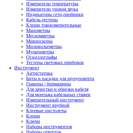
Измерители температуры
Измерители уровня звука
Индикаторы сети,пробники
Кабель-тестеры
Клещи токоизмерительные
Манометры
Мегаомметры
Микроскопы
Миливольтметры
Мультиметры
Осциллографы
Тестеры световых приборов
Инструмент
Антистатика
Биты и насадки для шуруповерта
Граверы / бормашины
Для зачистки и обрезки кабеля
Для монтажа кабельных стяжек
Измерительный инструмент
Инструмент врубной
Клеевые пистолеты
Клещи
Ключи
Наборы инструментов
Наборы отверток