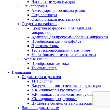
Настольные мультиметры
Осциллографы
Аксессуары для осциллографов
Осциллографы
Осциллографы портативные
Средства разработки
Cредства разработки и отладки для
микроконтр.
Адаптеры для программирования микросхем
Преобразователи интерфейса
Программаторы
Тестеры,копировщики и эмуляторы
Ультрафиолетовые стиратели и лампы
Токовые клещи
Преобразователи тока
Токовые клещи
Индикация
Индикаторы и дисплеи
TFT дисплеи
Вакуумно-люминесцентные индикаторы
ЖК индикаторы графические
ЖК индикаторы знакосинтезирующие
ЖК индикаторы цифровые
Цифровые сегментные индикаторы
Лампы индикаторные