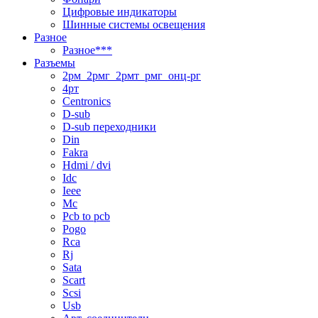
Цифровые индикаторы
Шинные системы освещения
Разное
Разное***
Разъемы
2рм_2рмг_2рмт_рмг_онц-рг
4рт
Centronics
D-sub
D-sub переходники
Din
Fakra
Hdmi / dvi
Idc
Ieee
Mc
Pcb to pcb
Pogo
Rca
Rj
Sata
Scart
Scsi
Usb