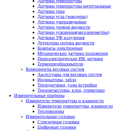
Датчики температуры
Датчики температуры интегральные
Датчики тока
Датчики угла (энкодеры)
Датчики ультразвуковые
Датчики уровня жидкости
Датчики ускорения(акселерометры)
Датчики УФ излучения
Детекторы потока жидкости
Компасы электронные
Механические датчики положения
Пироэлектрические ИК датчики
Термопреобразователи
Компоненты весовых систем
Аксессуары для весовых систем
Индикаторы, табло
Тензодатчики, узлы встройки
Тензорезисторы, клеи, герметики
Измерительные приборы
Измерители температуры и влажности
Измерители температуры, влажности
Тепловизоры
Измерительные головки
Стрелочные головки
Цифровые головки