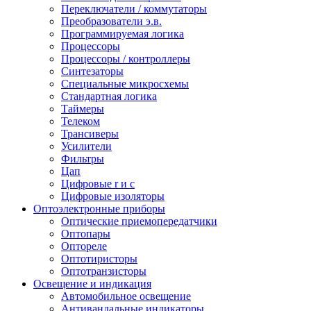
Переключатели / коммутаторы
Преобразователи э.в.
Программируемая логика
Процессоры
Процессоры / контроллеры
Синтезаторы
Специальные микросхемы
Стандартная логика
Таймеры
Телеком
Трансиверы
Усилители
Фильтры
Цап
Цифровые r и c
Цифровые изоляторы
Оптоэлектронные приборы
Оптические приемопередатчики
Оптопары
Оптореле
Оптотиристоры
Оптотранзисторы
Освещение и индикация
Автомобильное освещение
Антивандальные индикаторы