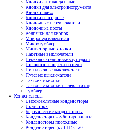
Кнопки антивандальные
Кнопки для электроинструмента
Кнопки пьезо
Кнопки сенсорные
Кнопочные переключатели
Кнопочные посты
Колпачки для кнопок
Микропереключатели
Микротумблеры
Миниатюрные кнопки
Пакетные выключатели
Переключатели ножные, педали
Поворотные переключатели
Поплавковые выключатели
Путевые выключатели
Тактовые кнопки
Тактовые кнопки пылевлагозащ.
Тумблеры
Конденсаторы
Высоковольтные конденсаторы
Ионисторы
Керамические конденсаторы
Конденсаторы комбинированные
Конденсаторы проходные
Конденсаторы: (к73-11) cl-20