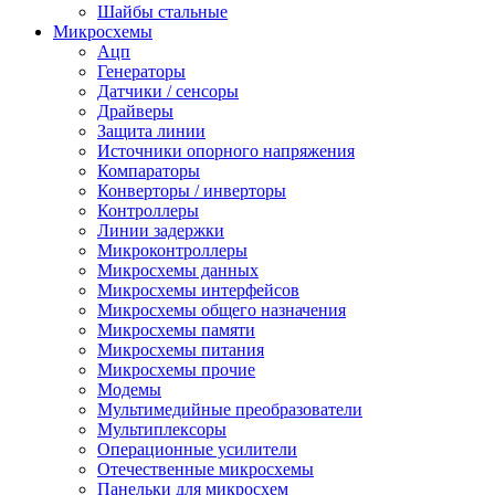
Шайбы стальные
Микросхемы
Ацп
Генераторы
Датчики / сенсоры
Драйверы
Защита линии
Источники опорного напряжения
Компараторы
Конверторы / инверторы
Контроллеры
Линии задержки
Микроконтроллеры
Микросхемы данных
Микросхемы интерфейсов
Микросхемы общего назначения
Микросхемы памяти
Микросхемы питания
Микросхемы прочие
Модемы
Мультимедийные преобразователи
Мультиплексоры
Операционные усилители
Отечественные микросхемы
Панельки для микросхем