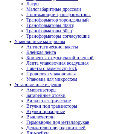
Латры
Малогабаритные дроссели
Понижающие трансформаторы
Трансформатор тороидальный
Трансформаторы 400гц
Трансформаторы 50гц
Трансформаторы согласующие
Упаковочные материалы
Антистатические пакеты
Клейкая лента
Конверты с пузырчатой пленкой
Лента упаковочная воздушная
Пакеты с замком zip-lock
Проволока упаковочная
Упаковка для микросхем
Установочные изделия
Амортизаторы
Батарейные отсеки
Вилки электрические
Втулки под транзисторы
Втулки проходные
Выключатели
Гермовводы под металлорукав
Держатели предохранителей
Дин-рейки