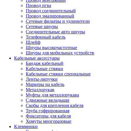
Провод монтажный
Провод пгва
Провод соединительный
Провод эмалированный
Сетевые фильтры и удлинители
Сетевые шнуры
Соединительные авто шнуры
Телефонный кабель
Шлейф
Шнуры высокочастотные
Шнуры для мобильных устройств
Кабельные аксессуары
Бандаж кабельный
Кабельные стяжки
Кабельные стяжки специальные
Ленты-липучки
Маркеры на кабель
Металлорукав
Муфты для металлорукава
Сдвижные вкладыши
Скобы для крепления кабеля
Труба гофрированная
Фиксаторы для кабеля
Хомуты многоразовые
Клеммники