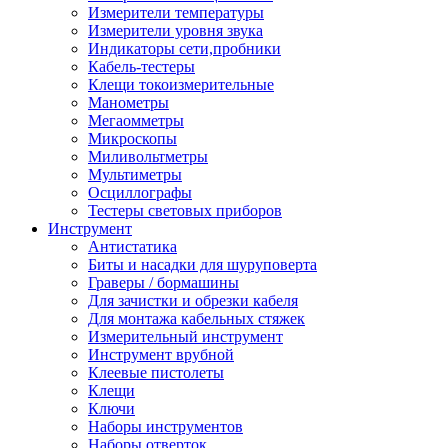
Измерители температуры
Измерители уровня звука
Индикаторы сети,пробники
Кабель-тестеры
Клещи токоизмерительные
Манометры
Мегаомметры
Микроскопы
Миливольтметры
Мультиметры
Осциллографы
Тестеры световых приборов
Инструмент
Антистатика
Биты и насадки для шуруповерта
Граверы / бормашины
Для зачистки и обрезки кабеля
Для монтажа кабельных стяжек
Измерительный инструмент
Инструмент врубной
Клеевые пистолеты
Клещи
Ключи
Наборы инструментов
Наборы отверток