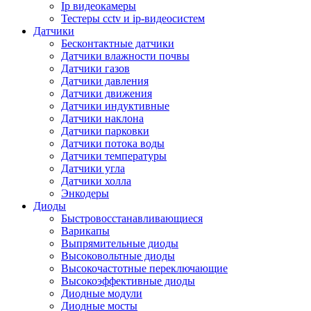
Ip видеокамеры
Тестеры cctv и ip-видеосистем
Датчики
Бесконтактные датчики
Датчики влажности почвы
Датчики газов
Датчики давления
Датчики движения
Датчики индуктивные
Датчики наклона
Датчики парковки
Датчики потока воды
Датчики температуры
Датчики угла
Датчики холла
Энкодеры
Диоды
Быстровосстанавливающиеся
Варикапы
Выпрямительные диоды
Высоковольтные диоды
Высокочастотные переключающие
Высокоэффективные диоды
Диодные модули
Диодные мосты