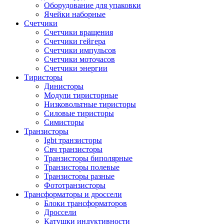
Оборудование для упаковки
Ячейки наборные
Счетчики
Счетчики вращения
Счетчики гейгера
Счетчики импульсов
Счетчики моточасов
Счетчики энергии
Тиристоры
Динисторы
Модули тиристорные
Низковольтные тиристоры
Силовые тиристоры
Симисторы
Транзисторы
Igbt транзисторы
Свч транзисторы
Транзисторы биполярные
Транзисторы полевые
Транзисторы разные
Фототранзисторы
Трансформаторы и дроссели
Блоки трансформаторов
Дроссели
Катушки индуктивности