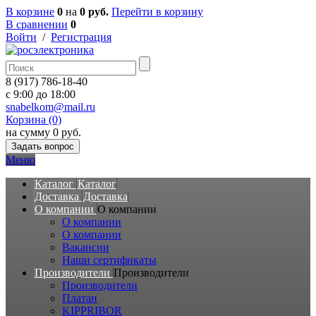
В корзине
0
на
0 руб.
Перейти в корзину
В сравнении
0
Войти
/
Регистрация
8 (917) 786-18-40
c 9:00 до 18:00
snabelkom@mail.ru
Корзина (0)
на сумму 0 руб.
Задать вопрос
Меню
Каталог
Каталог
Доставка
Доставка
О компании
О компании
О компании
О компании
Вакансии
Наши сертификаты
Производители
Производители
Производители
Платан
KIPPRIBOR