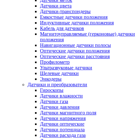
Датчики меток
Датчики цвета
Датчики-транспондеры
Емкостные датчики положения
Индуктивные датчики положения
Кабель для датчиков
Магнитоуправляемые (герконовые) датчики
положения
Навигационные датчики полосы
Оптические датчики положения
Оптические датчики расстояния
Профилометр
Ультразвуковые датчики
Щелевые датчики
Энкодеры
Датчики и преобразователи
Гироскопы
Датчики влажности
Датчики газа
Датчики давления
Датчики магнитного поля
Датчики напряжения
Датчики оптические
Датчики потенциала
Датчики расхода газа