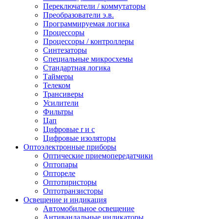
Переключатели / коммутаторы
Преобразователи э.в.
Программируемая логика
Процессоры
Процессоры / контроллеры
Синтезаторы
Специальные микросхемы
Стандартная логика
Таймеры
Телеком
Трансиверы
Усилители
Фильтры
Цап
Цифровые r и c
Цифровые изоляторы
Оптоэлектронные приборы
Оптические приемопередатчики
Оптопары
Оптореле
Оптотиристоры
Оптотранзисторы
Освещение и индикация
Автомобильное освещение
Антивандальные индикаторы