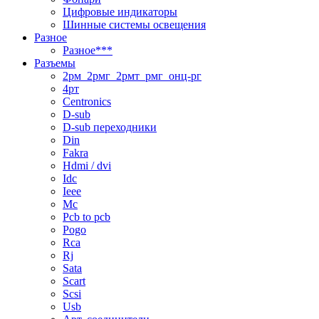
Цифровые индикаторы
Шинные системы освещения
Разное
Разное***
Разъемы
2рм_2рмг_2рмт_рмг_онц-рг
4рт
Centronics
D-sub
D-sub переходники
Din
Fakra
Hdmi / dvi
Idc
Ieee
Mc
Pcb to pcb
Pogo
Rca
Rj
Sata
Scart
Scsi
Usb