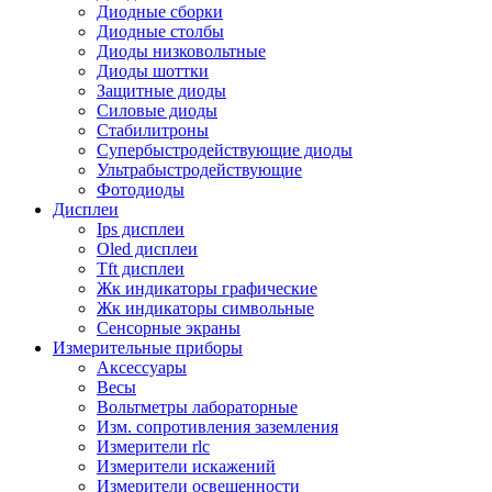
Диодные сборки
Диодные столбы
Диоды низковольтные
Диоды шоттки
Защитные диоды
Силовые диоды
Стабилитроны
Супербыстродействующие диоды
Ультрабыстродействующие
Фотодиоды
Дисплеи
Ips дисплеи
Oled дисплеи
Tft дисплеи
Жк индикаторы графические
Жк индикаторы символьные
Сенсорные экраны
Измерительные приборы
Аксессуары
Весы
Вольтметры лабораторные
Изм. сопротивления заземления
Измерители rlc
Измерители искажений
Измерители освещенности