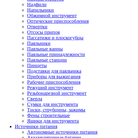
Надфили
Напильники
Обжимной инструмент
Оптические приспособления
Отвертки
Отсосы припоя
Пассатижи и плоскогубцы
Паяльники
Паяльные ванны
Паяльные принадлежности
Паяльные станции
Пинцеты
Подставки для паяльника
Приборы для выжигания
Рабочие приспособления
Режущий инструмент
Резьбонарезной инструмент
Сверла
Сумки для инструмента
Тиски, струбцины, зажимы
Фены строительные
Ящики для инструмента
Источники питания
Автономные источники питания
Аккумуляторные батареи