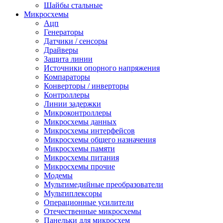
Шайбы стальные
Микросхемы
Ацп
Генераторы
Датчики / сенсоры
Драйверы
Защита линии
Источники опорного напряжения
Компараторы
Конверторы / инверторы
Контроллеры
Линии задержки
Микроконтроллеры
Микросхемы данных
Микросхемы интерфейсов
Микросхемы общего назначения
Микросхемы памяти
Микросхемы питания
Микросхемы прочие
Модемы
Мультимедийные преобразователи
Мультиплексоры
Операционные усилители
Отечественные микросхемы
Панельки для микросхем