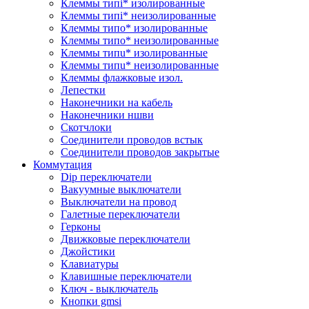
Клеммы типi* изолированные
Клеммы типi* неизолированные
Клеммы типo* изолированные
Клеммы типo* неизолированные
Клеммы типu* изолированные
Клеммы типu* неизолированные
Клеммы флажковые изол.
Лепестки
Наконечники на кабель
Наконечники ншви
Скотчлоки
Соединители проводов встык
Соединители проводов закрытые
Коммутация
Dip переключатели
Вакуумные выключатели
Выключатели на провод
Галетные переключатели
Герконы
Движковые переключатели
Джойстики
Клавиатуры
Клавишные переключатели
Ключ - выключатель
Кнопки gmsi