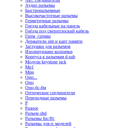
Авт. соединители
Аудио разъемы
Быстроразъемные
Высокочастотные разъемы
Герметичные разъемы
Гнезда кабельные на панель
Гнёзда под сверхплоский кабель
Грпм_грпмш
Держатели sim и карт памяти
Заглушки для разъемов
Изолирующие колпачки
Корпуса к разъемам d-sub
Модули keystone jack
Мр1
Мрн
Онп...
Онц
Онц-бс-бм
Оптические соединители
Переходные разъемы
Р
Разное
Разъем obd
Разъемы fpc/ffc
Разъемы для rc моделей