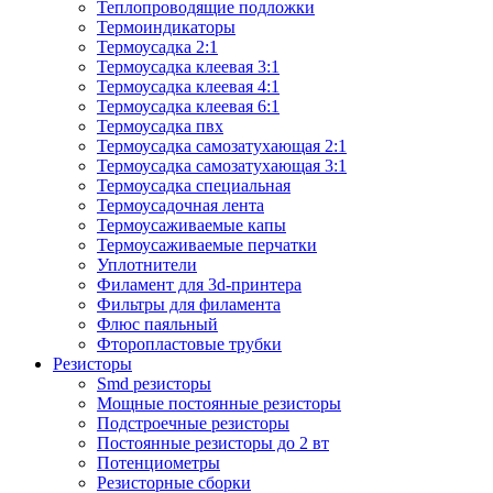
Теплопроводящие подложки
Термоиндикаторы
Термоусадка 2:1
Термоусадка клеевая 3:1
Термоусадка клеевая 4:1
Термоусадка клеевая 6:1
Термоусадка пвх
Термоусадка самозатухающая 2:1
Термоусадка самозатухающая 3:1
Термоусадка специальная
Термоусадочная лента
Термоусаживаемые капы
Термоусаживаемые перчатки
Уплотнители
Филамент для 3d-принтера
Фильтры для филамента
Флюс паяльный
Фторопластовые трубки
Резисторы
Smd резисторы
Мощные постоянные резисторы
Подстроечные резисторы
Постоянные резисторы до 2 вт
Потенциометры
Резисторные сборки