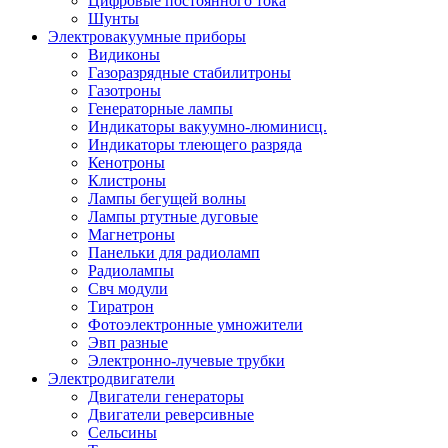
Цифровые постоянного тока
Шунты
Электровакуумные приборы
Видиконы
Газоразрядные стабилитроны
Газотроны
Генераторные лампы
Индикаторы вакуумно-люминисц.
Индикаторы тлеющего разряда
Кенотроны
Клистроны
Лампы бегущей волны
Лампы ртутные дуговые
Магнетроны
Панельки для радиоламп
Радиолампы
Свч модули
Тиратрон
Фотоэлектронные умножители
Эвп разные
Электронно-лучевые трубки
Электродвигатели
Двигатели генераторы
Двигатели реверсивные
Сельсины