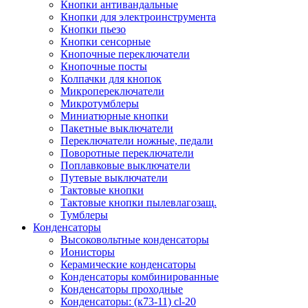
Кнопки антивандальные
Кнопки для электроинструмента
Кнопки пьезо
Кнопки сенсорные
Кнопочные переключатели
Кнопочные посты
Колпачки для кнопок
Микропереключатели
Микротумблеры
Миниатюрные кнопки
Пакетные выключатели
Переключатели ножные, педали
Поворотные переключатели
Поплавковые выключатели
Путевые выключатели
Тактовые кнопки
Тактовые кнопки пылевлагозащ.
Тумблеры
Конденсаторы
Высоковольтные конденсаторы
Ионисторы
Керамические конденсаторы
Конденсаторы комбинированные
Конденсаторы проходные
Конденсаторы: (к73-11) cl-20