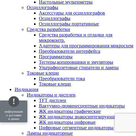
Настольные мультиметры
Осциллографы
Аксессуары для осциллографов
Осциллографы
Осциллографы портативные
Средства разработки
Cредства разработки и отладки для
микроконтр.
Адаптеры для программирования микросхем
Преобразователи интерфейса
Программаторы
Тестеры,копировщики и эмуляторы
Ультрафиолетовые стиратели и лампы
Токовые клещи
Преобразователи тока
Токовые клещи
Индикация
Индикаторы и дисплеи
!
TFT дисплеи
Вакуумно-люминесцентные индикаторы
ЖК индикаторы графические
информация
о доставке
ЖК индикаторы знакосинтезирующие
и ценах
ЖК индикаторы цифровые
Цифровые сегментные индикаторы
Лампы индикаторные