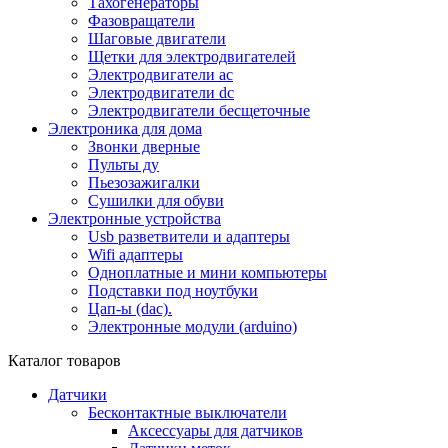
Тахогенераторы
Фазовращатели
Шаговые двигатели
Щетки для электродвигателей
Электродвигатели ac
Электродвигатели dc
Электродвигатели бесщеточные
Электроника для дома
Звонки дверные
Пульты ду
Пьезозажигалки
Сушилки для обуви
Электронные устройства
Usb разветвители и адаптеры
Wifi адаптеры
Одноплатные и мини компьютеры
Подставки под ноутбуки
Цап-ы (dac).
Электронные модули (arduino)
Каталог товаров
Датчики
Бесконтактные выключатели
Аксессуары для датчиков