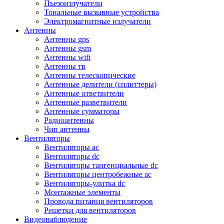
Пьезоизлучатели
Тональные вызывные устройства
Электромагнитные излучатели
Антенны
Антенны gps
Антенны gsm
Антенны wifi
Антенны тв
Антенны телескопические
Антенные делители (сплиттеры)
Антенные ответвители
Антенные разветвители
Антенные сумматоры
Радиоантенны
Чип антенны
Вентиляторы
Вентиляторы ac
Вентиляторы dc
Вентиляторы тангенциальные dc
Вентиляторы центробежные ac
Вентиляторы-улитка dc
Монтажные элементы
Провода питания вентиляторов
Решетки для вентиляторов
Видеонаблюдение