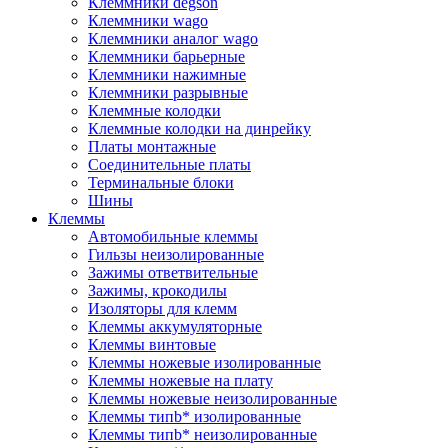
Клеммники degson
Клеммники wago
Клеммники аналог wago
Клеммники барьерные
Клеммники нажимные
Клеммники разрывные
Клеммные колодки
Клеммные колодки на динрейку
Платы монтажные
Соединительные платы
Терминальные блоки
Шины
Клеммы
Автомобильные клеммы
Гильзы неизолированные
Зажимы ответвительные
Зажимы, крокодилы
Изоляторы для клемм
Клеммы аккумуляторные
Клеммы винтовые
Клеммы ножевые изолированные
Клеммы ножевые на плату
Клеммы ножевые неизолированные
Клеммы типb* изолированные
Клеммы типb* неизолированные