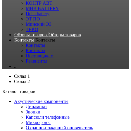
КОНТР АВТ
MHB BATTERY
Delta battery
ЭT ПО
Минский ЭЗ
ТЕКО
Обзоры товаров
Обзоры товаров
Контакты
Контакты
Контакты
Контакты
Поставщикам
Реквизиты
...
Склад 1
Склад 2
Каталог товаров
Акустические компоненты
Динамики
Звонки
Капсюли телефонные
Микрофоны
Охранно-пожарный оповещатель