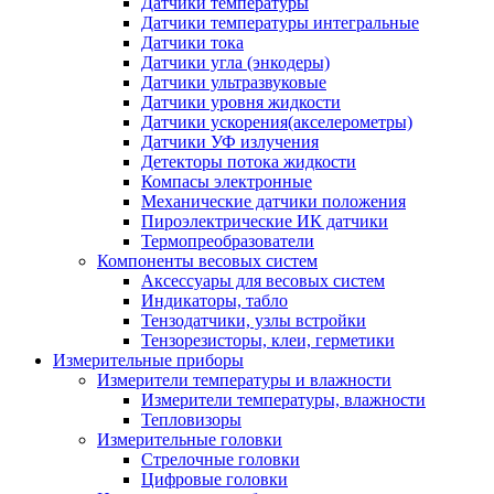
Датчики температуры
Датчики температуры интегральные
Датчики тока
Датчики угла (энкодеры)
Датчики ультразвуковые
Датчики уровня жидкости
Датчики ускорения(акселерометры)
Датчики УФ излучения
Детекторы потока жидкости
Компасы электронные
Механические датчики положения
Пироэлектрические ИК датчики
Термопреобразователи
Компоненты весовых систем
Аксессуары для весовых систем
Индикаторы, табло
Тензодатчики, узлы встройки
Тензорезисторы, клеи, герметики
Измерительные приборы
Измерители температуры и влажности
Измерители температуры, влажности
Тепловизоры
Измерительные головки
Стрелочные головки
Цифровые головки