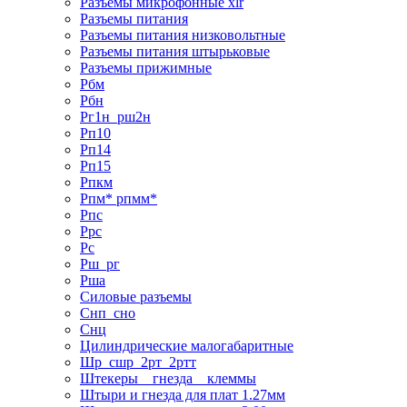
Разъемы микрофонные xlr
Разъемы питания
Разъемы питания низковольтные
Разъемы питания штырьковые
Разъемы прижимные
Рбм
Рбн
Рг1н_рш2н
Рп10
Рп14
Рп15
Рпкм
Рпм* рпмм*
Рпс
Ррс
Рс
Рш_рг
Рша
Силовые разъемы
Снп_сно
Снц
Цилиндрические малогабаритные
Шр_сшр_2рт_2ртт
Штекеры _ гнезда _ клеммы
Штыри и гнезда для плат 1.27мм