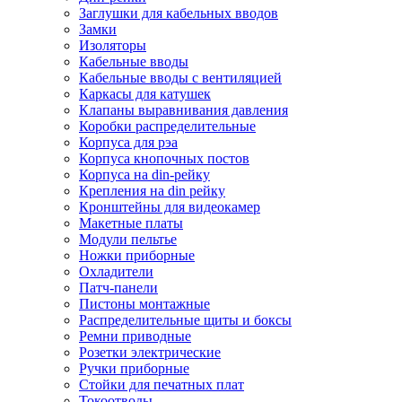
Заглушки для кабельных вводов
Замки
Изоляторы
Кабельные вводы
Кабельные вводы с вентиляцией
Каркасы для катушек
Клапаны выравнивания давления
Коробки распределительные
Корпуса для рэа
Корпуса кнопочных постов
Корпуса на din-рейку
Крепления на din рейку
Кронштейны для видеокамер
Макетные платы
Модули пельтье
Ножки приборные
Охладители
Патч-панели
Пистоны монтажные
Распределительные щиты и боксы
Ремни приводные
Розетки электрические
Ручки приборные
Стойки для печатных плат
Токоотводы