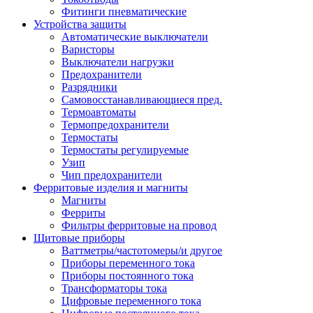
Фитинги пневматические
Устройства защиты
Автоматические выключатели
Варисторы
Выключатели нагрузки
Предохранители
Разрядники
Самовосстанавливающиеся пред.
Термоавтоматы
Термопредохранители
Термостаты
Термостаты регулируемые
Узип
Чип предохранители
Ферритовые изделия и магниты
Магниты
Ферриты
Фильтры ферритовые на провод
Щитовые приборы
Ваттметры/частотомеры/и другое
Приборы переменного тока
Приборы постоянного тока
Трансформаторы тока
Цифровые переменного тока