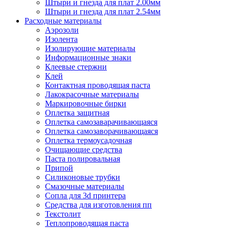
Штыри и гнезда для плат 2.00мм
Штыри и гнезда для плат 2.54мм
Расходные материалы
Аэрозоли
Изолента
Изолирующие материалы
Информационные знаки
Клеевые стержни
Клей
Контактная проводящая паста
Лакокрасочные материалы
Маркировочные бирки
Оплетка защитная
Оплетка самозаварачивающаяся
Оплетка самозаворачивающаяся
Оплетка термоусадочная
Очищающие средства
Паста полировальная
Припой
Силиконовые трубки
Смазочные материалы
Сопла для 3d принтера
Средства для изготовления пп
Текстолит
Теплопроводящая паста