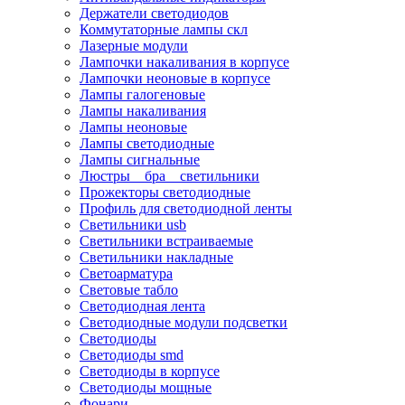
Держатели светодиодов
Коммутаторные лампы скл
Лазерные модули
Лампочки накаливания в корпусе
Лампочки неоновые в корпусе
Лампы галогеновые
Лампы накаливания
Лампы неоновые
Лампы светодиодные
Лампы сигнальные
Люстры _ бра _ светильники
Прожекторы светодиодные
Профиль для светодиодной ленты
Светильники usb
Светильники встраиваемые
Светильники накладные
Светоарматура
Световые табло
Светодиодная лента
Светодиодные модули подсветки
Светодиоды
Светодиоды smd
Светодиоды в корпусе
Светодиоды мощные
Фонари